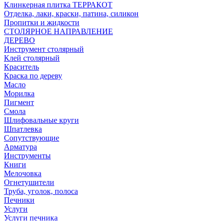
Клинкерная плитка ТЕРРАКОТ
Отделка, лаки, краски, патина, силикон
Пропитки и жидкости
СТОЛЯРНОЕ НАПРАВЛЕНИЕ
ДЕРЕВО
Инструмент столярный
Клей столярный
Краситель
Краска по дереву
Масло
Морилка
Пигмент
Смола
Шлифовальные круги
Шпатлевка
Сопутствующие
Арматура
Инструменты
Книги
Мелочовка
Огнетушители
Труба, уголок, полоса
Печники
Услуги
Услуги печника