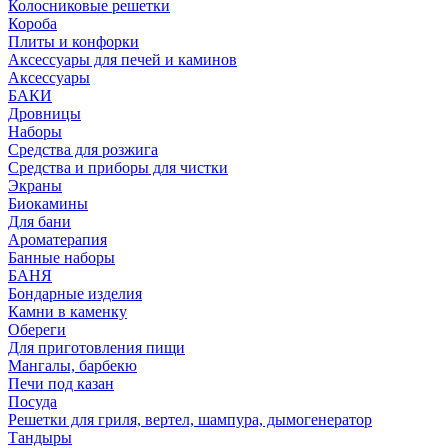
Колосниковые решетки
Короба
Плиты и конфорки
Аксессуары для печей и каминов
Аксессуары
БАКИ
Дровницы
Наборы
Средства для розжига
Средства и приборы для чистки
Экраны
Биокамины
Для бани
Ароматерапия
Банные наборы
БАНЯ
Бондарные изделия
Камни в каменку
Обереги
Для приготовления пищи
Мангалы, барбекю
Печи под казан
Посуда
Решетки для гриля, вертел, шампура, дымогенератор
Тандыры