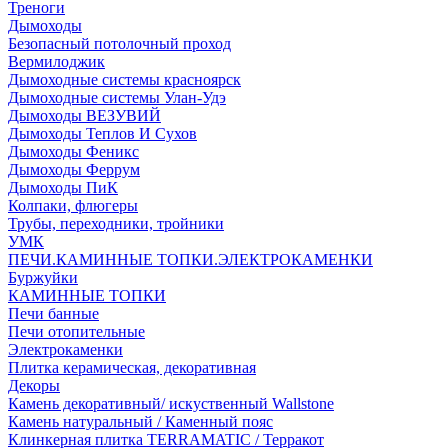
Треноги
Дымоходы
Безопасный потолочный проход
Вермилоджик
Дымоходные системы красноярск
Дымоходные системы Улан-Удэ
Дымоходы ВЕЗУВИЙ
Дымоходы Теплов И Сухов
Дымоходы Феникс
Дымоходы Феррум
Дымоходы ПиК
Колпаки, флюгеры
Трубы, переходники, тройники
УМК
ПЕЧИ.КАМИННЫЕ ТОПКИ.ЭЛЕКТРОКАМЕНКИ
Буржуйки
КАМИННЫЕ ТОПКИ
Печи банные
Печи отопительные
Электрокаменки
Плитка керамическая, декоративная
Декоры
Камень декоративный/ искуственный Wallstone
Камень натуральный / Каменный пояс
Клинкерная плитка TERRAMATIC / Терракот