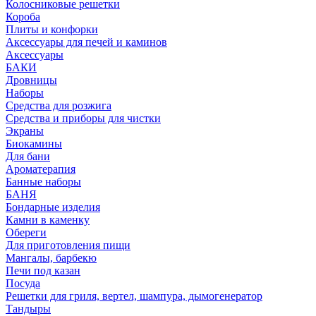
Колосниковые решетки
Короба
Плиты и конфорки
Аксессуары для печей и каминов
Аксессуары
БАКИ
Дровницы
Наборы
Средства для розжига
Средства и приборы для чистки
Экраны
Биокамины
Для бани
Ароматерапия
Банные наборы
БАНЯ
Бондарные изделия
Камни в каменку
Обереги
Для приготовления пищи
Мангалы, барбекю
Печи под казан
Посуда
Решетки для гриля, вертел, шампура, дымогенератор
Тандыры