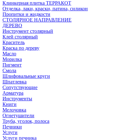
Клинкерная плитка ТЕРРАКОТ
Отделка, лаки, краски, патина, силикон
Пропитки и жидкости
СТОЛЯРНОЕ НАПРАВЛЕНИЕ
ДЕРЕВО
Инструмент столярный
Клей столярный
Краситель
Краска по дереву
Масло
Морилка
Пигмент
Смола
Шлифовальные круги
Шпатлевка
Сопутствующие
Арматура
Инструменты
Книги
Мелочовка
Огнетушители
Труба, уголок, полоса
Печники
Услуги
Услуги печника