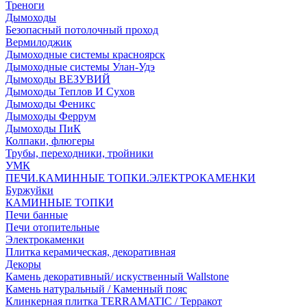
Треноги
Дымоходы
Безопасный потолочный проход
Вермилоджик
Дымоходные системы красноярск
Дымоходные системы Улан-Удэ
Дымоходы ВЕЗУВИЙ
Дымоходы Теплов И Сухов
Дымоходы Феникс
Дымоходы Феррум
Дымоходы ПиК
Колпаки, флюгеры
Трубы, переходники, тройники
УМК
ПЕЧИ.КАМИННЫЕ ТОПКИ.ЭЛЕКТРОКАМЕНКИ
Буржуйки
КАМИННЫЕ ТОПКИ
Печи банные
Печи отопительные
Электрокаменки
Плитка керамическая, декоративная
Декоры
Камень декоративный/ искуственный Wallstone
Камень натуральный / Каменный пояс
Клинкерная плитка TERRAMATIC / Терракот