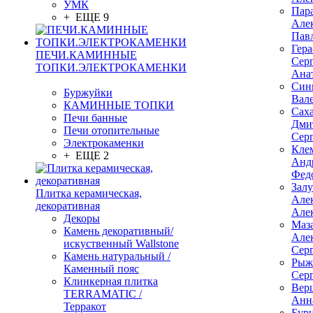
УМК
Пар
+ ЕЩЕ 9
Але
Пав
Гер
ПЕЧИ.КАМИННЫЕ
Сер
ТОПКИ.ЭЛЕКТРОКАМЕНКИ
Ана
Син
Буржуйки
Вал
КАМИННЫЕ ТОПКИ
Сах
Печи банные
Дми
Печи отопительные
Сер
Электрокаменки
Кле
+ ЕЩЕ 2
Анд
Фед
Зал
Плитка керамическая,
Але
декоративная
Але
Декоры
Маз
Камень декоративный/
Але
искуственный Wallstone
Сер
Камень натуральный /
Рыж
Каменный пояс
Сер
Клинкерная плитка
Вер
TERRAMATIC /
Анн
Терракот
Бур