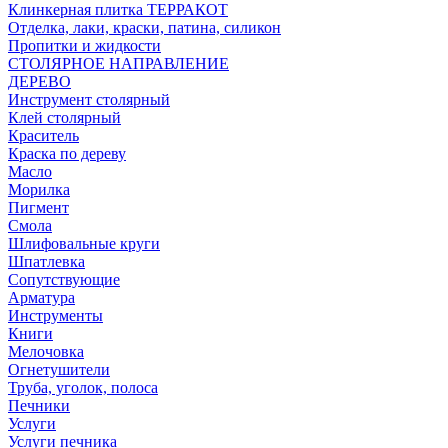
Клинкерная плитка ТЕРРАКОТ
Отделка, лаки, краски, патина, силикон
Пропитки и жидкости
СТОЛЯРНОЕ НАПРАВЛЕНИЕ
ДЕРЕВО
Инструмент столярный
Клей столярный
Краситель
Краска по дереву
Масло
Морилка
Пигмент
Смола
Шлифовальные круги
Шпатлевка
Сопутствующие
Арматура
Инструменты
Книги
Мелочовка
Огнетушители
Труба, уголок, полоса
Печники
Услуги
Услуги печника