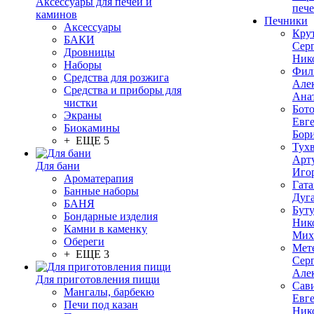
Аксессуары для печей и
печ
каминов
Печники
Аксессуары
Кру
БАКИ
Сер
Дровницы
Ник
Наборы
Фил
Средства для розжига
Але
Средства и приборы для
Ана
чистки
Бот
Экраны
Евг
Биокамины
Бор
+ ЕЩЕ 5
Тух
Арт
Для бани
Иго
Ароматерапия
Гата
Банные наборы
Дуг
БАНЯ
Бут
Бондарные изделия
Ник
Камни в каменку
Мих
Обереги
Мет
+ ЕЩЕ 3
Сер
Але
Для приготовления пищи
Сав
Мангалы, барбекю
Евг
Печи под казан
Ник