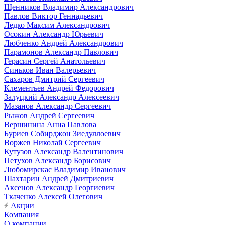
Щенников Владимир Александрович
Павлов Виктор Геннадьевич
Ледко Максим Александрович
Осокин Александр Юрьевич
Любченко Андрей Александрович
Парамонов Александр Павлович
Герасин Сергей Анатольевич
Синьков Иван Валерьевич
Сахаров Дмитрий Сергеевич
Клементьев Андрей Федорович
Залуцкий Александр Алексеевич
Мазанов Александр Сергеевич
Рыжов Андрей Сергеевич
Вершинина Анна Павлова
Буриев Собирджон Зиедуллоевич
Воржев Николай Сергеевич
Кутузов Александр Валентинович
Петухов Александр Борисович
Любомирскас Владимир Иванович
Шахтарин Андрей Дмитриевич
Аксенов Александр Георгиевич
Ткаченко Алексей Олегович
Акции
Компания
О компании