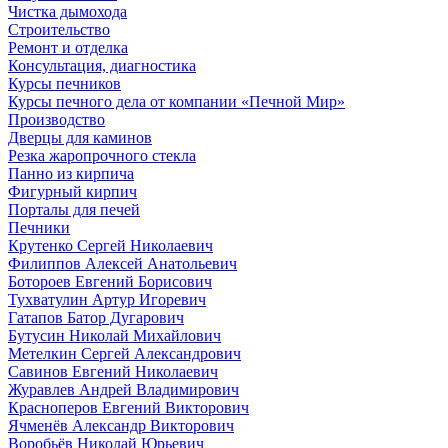
Чистка дымохода
Строительство
Ремонт и отделка
Консультация, диагностика
Курсы печников
Курсы печного дела от компании «Печной Мир»
Производство
Дверцы для каминов
Резка жаропрочного стекла
Панно из кирпича
Фигурный кирпич
Порталы для печей
Печники
Крутенко Сергей Николаевич
Филиппов Алексей Анатольевич
Ботороев Евгений Борисович
Тухватулин Артур Игоревич
Гатапов Батор Дугарович
Бутусин Николай Михайлович
Метелкин Сергей Александрович
Савинов Евгений Николаевич
Журавлев Андрей Владимирович
Красноперов Евгений Викторович
Ячменёв Александр Викторович
Воробьёв Николай Юрьевич