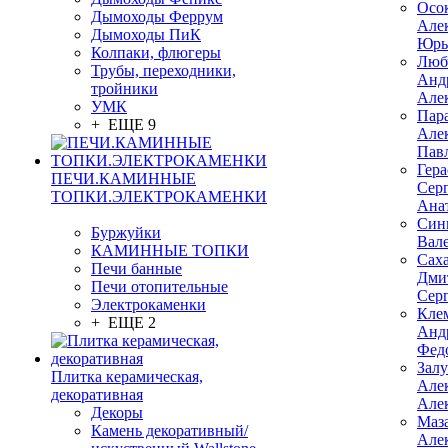
Осо
Дымоходы Феррум
Але
Дымоходы ПиК
Юрь
Колпаки, флюгеры
Люб
Трубы, переходники,
Анд
тройники
Але
УМК
Пар
+ ЕЩЕ 9
Але
Пав
Гер
ПЕЧИ.КАМИННЫЕ
Сер
ТОПКИ.ЭЛЕКТРОКАМЕНКИ
Ана
Син
Буржуйки
Вал
КАМИННЫЕ ТОПКИ
Сах
Печи банные
Дми
Печи отопительные
Сер
Электрокаменки
Кле
+ ЕЩЕ 2
Анд
Фед
Зал
Плитка керамическая,
Але
декоративная
Але
Декоры
Маз
Камень декоративный/
Але