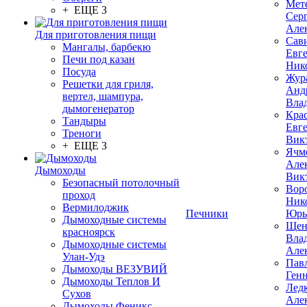
Мет
+ ЕЩЕ 3
Сер
Але
Для приготовления пищи
Сав
Мангалы, барбекю
Евг
Печи под казан
Ник
Посуда
Жур
Решетки для гриля,
Анд
вертел, шампура,
Вла
дымогенератор
Кра
Тандыры
Евг
Треноги
Вик
+ ЕЩЕ 3
Ячм
Але
Дымоходы
Вик
Безопасный потолочный
Вор
проход
Ник
Вермилоджик
Печники
Юрь
Дымоходные системы
Щен
красноярск
Вла
Дымоходные системы
Але
Улан-Удэ
Пав
Дымоходы ВЕЗУВИЙ
Ген
Дымоходы Теплов И
Лед
Сухов
Але
Дымоходы Феникс