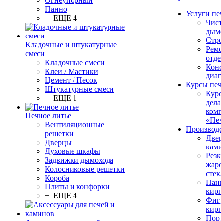
Огнеупорный
Панно
Услуги пе
+ ЕЩЕ 4
Чис
дым
Стр
Кладочные и штукатурные
Рем
смеси
отде
Кладочные смеси
Конс
Клеи / Мастики
диа
Цемент / Песок
Курсы пе
Штукатурные смеси
Кур
+ ЕЩЕ 1
дела
ком
Печное литье
«Пе
Вентиляционные
Производ
решетки
Две
Дверцы
кам
Духовые шкафы
Резк
Задвижки дымохода
жар
Колосниковые решетки
стек
Короба
Пан
Плиты и конфорки
кир
+ ЕЩЕ 4
Фиг
кир
Пор