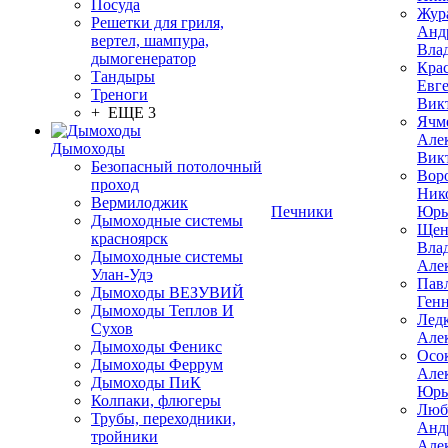
Посуда
Жур
Решетки для гриля,
Анд
вертел, шампура,
Вла
дымогенератор
Кра
Тандыры
Евг
Треноги
Вик
+ ЕЩЕ 3
Ячм
Але
Дымоходы
Вик
Безопасный потолочный
Вор
проход
Ник
Вермилоджик
Печники
Юрь
Дымоходные системы
Щен
красноярск
Вла
Дымоходные системы
Але
Улан-Удэ
Пав
Дымоходы ВЕЗУВИЙ
Ген
Дымоходы Теплов И
Лед
Сухов
Але
Дымоходы Феникс
Осо
Дымоходы Феррум
Але
Дымоходы ПиК
Юрь
Колпаки, флюгеры
Люб
Трубы, переходники,
Анд
тройники
Але