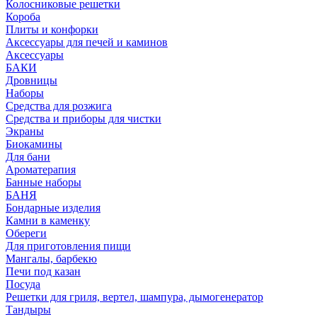
Колосниковые решетки
Короба
Плиты и конфорки
Аксессуары для печей и каминов
Аксессуары
БАКИ
Дровницы
Наборы
Средства для розжига
Средства и приборы для чистки
Экраны
Биокамины
Для бани
Ароматерапия
Банные наборы
БАНЯ
Бондарные изделия
Камни в каменку
Обереги
Для приготовления пищи
Мангалы, барбекю
Печи под казан
Посуда
Решетки для гриля, вертел, шампура, дымогенератор
Тандыры