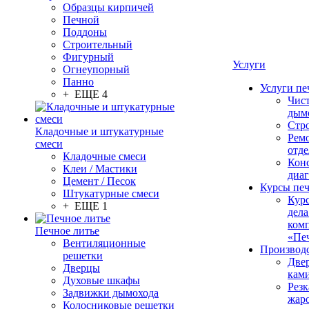
Образцы кирпичей
Печной
Поддоны
Строительный
Фигурный
Услуги
Огнеупорный
Панно
Услуги пе
+ ЕЩЕ 4
Чис
дым
Стр
Кладочные и штукатурные
Рем
смеси
отде
Кладочные смеси
Конс
Клеи / Мастики
диа
Цемент / Песок
Курсы пе
Штукатурные смеси
Кур
+ ЕЩЕ 1
дела
ком
Печное литье
«Пе
Вентиляционные
Производ
решетки
Две
Дверцы
кам
Духовые шкафы
Резк
Задвижки дымохода
жар
Колосниковые решетки