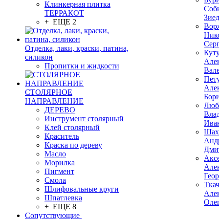
Клинкерная плитка
Соб
ТЕРРАКОТ
Зие
+ ЕЩЕ 2
Вор
Ник
Сер
Отделка, лаки, краски, патина,
Кут
силикон
Але
Пропитки и жидкости
Вал
Пет
Але
СТОЛЯРНОЕ
Бор
НАПРАВЛЕНИЕ
Люб
ДЕРЕВО
Вла
Инструмент столярный
Ива
Клей столярный
Шах
Краситель
Анд
Краска по дереву
Дми
Масло
Акс
Морилка
Але
Пигмент
Гео
Смола
Тка
Шлифовальные круги
Але
Шпатлевка
Оле
+ ЕЩЕ 8
Сопутствующие