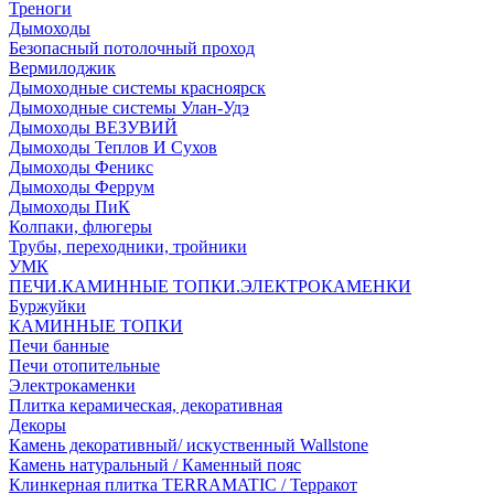
Треноги
Дымоходы
Безопасный потолочный проход
Вермилоджик
Дымоходные системы красноярск
Дымоходные системы Улан-Удэ
Дымоходы ВЕЗУВИЙ
Дымоходы Теплов И Сухов
Дымоходы Феникс
Дымоходы Феррум
Дымоходы ПиК
Колпаки, флюгеры
Трубы, переходники, тройники
УМК
ПЕЧИ.КАМИННЫЕ ТОПКИ.ЭЛЕКТРОКАМЕНКИ
Буржуйки
КАМИННЫЕ ТОПКИ
Печи банные
Печи отопительные
Электрокаменки
Плитка керамическая, декоративная
Декоры
Камень декоративный/ искуственный Wallstone
Камень натуральный / Каменный пояс
Клинкерная плитка TERRAMATIC / Терракот