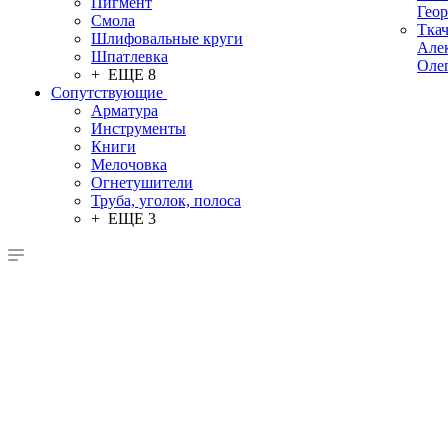
Пигмент
Гео
Смола
Тка
Шлифовальные круги
Але
Шпатлевка
Оле
+ ЕЩЕ 8
Сопутствующие
Арматура
Инструменты
Книги
Мелочовка
Огнетушители
Труба, уголок, полоса
+ ЕЩЕ 3