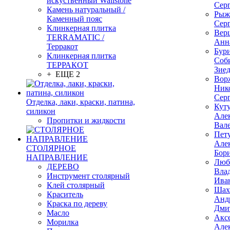
искуственный Wallstone
Сер
Камень натуральный /
Рыж
Каменный пояс
Сер
Клинкерная плитка
Вер
TERRAMATIC /
Анн
Терракот
Бур
Клинкерная плитка
Соб
ТЕРРАКОТ
Зие
+ ЕЩЕ 2
Вор
Ник
Сер
Отделка, лаки, краски, патина,
Кут
силикон
Але
Пропитки и жидкости
Вал
Пет
Але
СТОЛЯРНОЕ
Бор
НАПРАВЛЕНИЕ
Люб
ДЕРЕВО
Вла
Инструмент столярный
Ива
Клей столярный
Шах
Краситель
Анд
Краска по дереву
Дми
Масло
Акс
Морилка
Але