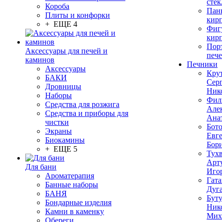
стек
Короба
Пан
Плиты и конфорки
кир
+ ЕЩЕ 4
Фиг
кир
Пор
Аксессуары для печей и
печ
каминов
Печники
Аксессуары
Кру
БАКИ
Сер
Дровницы
Ник
Наборы
Фил
Средства для розжига
Але
Средства и приборы для
Ана
чистки
Бот
Экраны
Евг
Биокамины
Бор
+ ЕЩЕ 5
Тух
Арт
Для бани
Иго
Ароматерапия
Гата
Банные наборы
Дуг
БАНЯ
Бут
Бондарные изделия
Ник
Камни в каменку
Мих
Обереги