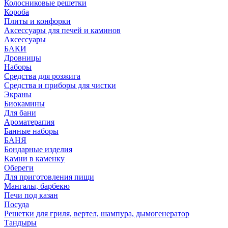
Колосниковые решетки
Короба
Плиты и конфорки
Аксессуары для печей и каминов
Аксессуары
БАКИ
Дровницы
Наборы
Средства для розжига
Средства и приборы для чистки
Экраны
Биокамины
Для бани
Ароматерапия
Банные наборы
БАНЯ
Бондарные изделия
Камни в каменку
Обереги
Для приготовления пищи
Мангалы, барбекю
Печи под казан
Посуда
Решетки для гриля, вертел, шампура, дымогенератор
Тандыры