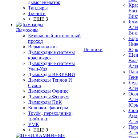
дымогенератор
Кра
Тандыры
Евг
Треноги
Вик
+ ЕЩЕ 3
Ячм
Але
Дымоходы
Вик
Безопасный потолочный
Вор
проход
Ник
Вермилоджик
Печники
Юрь
Дымоходные системы
Щен
красноярск
Вла
Дымоходные системы
Але
Улан-Удэ
Пав
Дымоходы ВЕЗУВИЙ
Ген
Дымоходы Теплов И
Лед
Сухов
Але
Дымоходы Феникс
Осо
Дымоходы Феррум
Але
Дымоходы ПиК
Юрь
Колпаки, флюгеры
Люб
Трубы, переходники,
Анд
тройники
Але
УМК
Пар
+ ЕЩЕ 9
Але