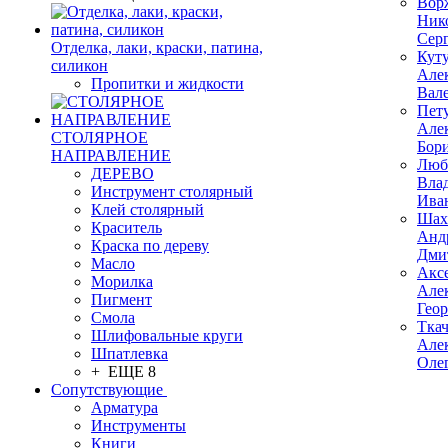
Вор
Ник
Сер
Отделка, лаки, краски, патина,
Кут
силикон
Але
Пропитки и жидкости
Вал
Пет
Але
СТОЛЯРНОЕ
Бор
НАПРАВЛЕНИЕ
Люб
ДЕРЕВО
Вла
Инструмент столярный
Ива
Клей столярный
Шах
Краситель
Анд
Краска по дереву
Дми
Масло
Акс
Морилка
Але
Пигмент
Гео
Смола
Тка
Шлифовальные круги
Але
Шпатлевка
Оле
+ ЕЩЕ 8
Сопутствующие
Арматура
Инструменты
Книги