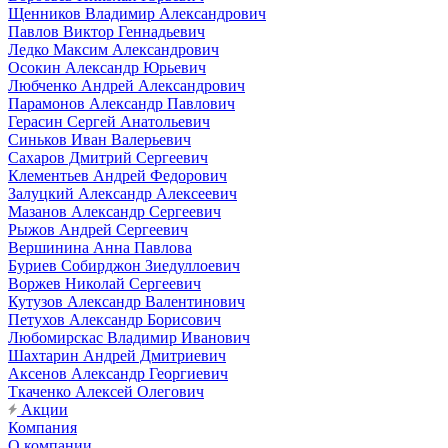
Щенников Владимир Александрович
Павлов Виктор Геннадьевич
Ледко Максим Александрович
Осокин Александр Юрьевич
Любченко Андрей Александрович
Парамонов Александр Павлович
Герасин Сергей Анатольевич
Синьков Иван Валерьевич
Сахаров Дмитрий Сергеевич
Клементьев Андрей Федорович
Залуцкий Александр Алексеевич
Мазанов Александр Сергеевич
Рыжов Андрей Сергеевич
Вершинина Анна Павлова
Буриев Собирджон Зиедуллоевич
Воржев Николай Сергеевич
Кутузов Александр Валентинович
Петухов Александр Борисович
Любомирскас Владимир Иванович
Шахтарин Андрей Дмитриевич
Аксенов Александр Георгиевич
Ткаченко Алексей Олегович
Акции
Компания
О компании