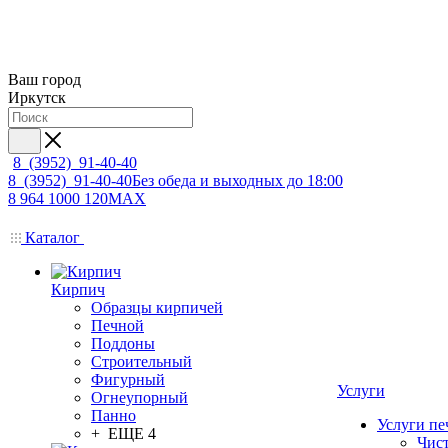
Ваш город
Иркутск
8 (3952) 91-40-40
8 (3952) 91-40-40
Без обеда и выходных до 18:00
8 964 1000 120
MAX
Каталог
Кирпич
Образцы кирпичей
Печной
Поддоны
Строительный
Фигурный
Услуги
Огнеупорный
Панно
Услуги пе
+ ЕЩЕ 4
Чис