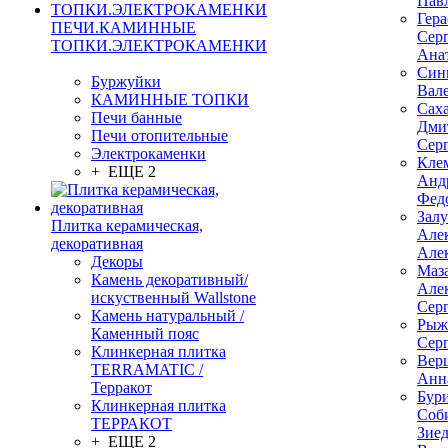
Пав
Гер
ПЕЧИ.КАМИННЫЕ
Сер
ТОПКИ.ЭЛЕКТРОКАМЕНКИ
Ана
Син
Буржуйки
Вал
КАМИННЫЕ ТОПКИ
Сах
Печи банные
Дми
Печи отопительные
Сер
Электрокаменки
Кле
+ ЕЩЕ 2
Анд
Фед
Зал
Плитка керамическая,
Але
декоративная
Але
Декоры
Маз
Камень декоративный/
Але
искуственный Wallstone
Сер
Камень натуральный /
Рыж
Каменный пояс
Сер
Клинкерная плитка
Вер
TERRAMATIC /
Анн
Терракот
Бур
Клинкерная плитка
Соб
ТЕРРАКОТ
Зие
+ ЕЩЕ 2