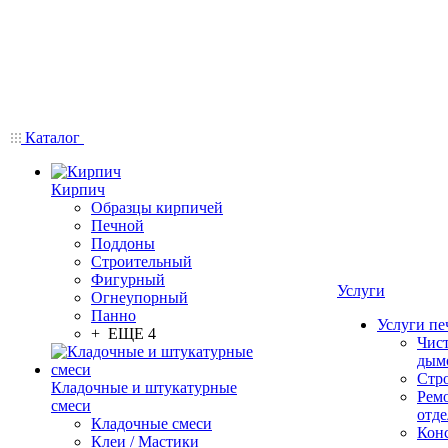
Каталог
Кирпич
Образцы кирпичей
Печной
Поддоны
Строительный
Фигурный
Услуги
Огнеупорный
Панно
Услуги пе
+ ЕЩЕ 4
Чис
дым
Стр
Кладочные и штукатурные
Рем
смеси
отде
Кладочные смеси
Конс
Клеи / Мастики