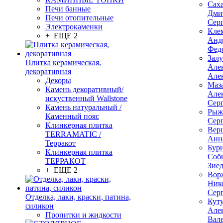
Сах
Печи банные
Дми
Печи отопительные
Сер
Электрокаменки
Кле
+ ЕЩЕ 2
Анд
Фед
Зал
Плитка керамическая,
Але
декоративная
Але
Декоры
Маз
Камень декоративный/
Але
искуственный Wallstone
Сер
Камень натуральный /
Рыж
Каменный пояс
Сер
Клинкерная плитка
Вер
TERRAMATIC /
Анн
Терракот
Бур
Клинкерная плитка
Соб
ТЕРРАКОТ
Зие
+ ЕЩЕ 2
Вор
Ник
Сер
Отделка, лаки, краски, патина,
Кут
силикон
Але
Пропитки и жидкости
Вал