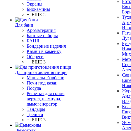
Бот
Экраны
Евг
Биокамины
Бор
+ ЕЩЕ 5
Тух
Арт
Для бани
Иго
Ароматерапия
Гата
Банные наборы
Дуг
БАНЯ
Бут
Бондарные изделия
Ник
Камни в каменку
Мих
Обереги
Мет
+ ЕЩЕ 3
Сер
Але
Для приготовления пищи
Сав
Мангалы, барбекю
Евг
Печи под казан
Ник
Посуда
Жур
Решетки для гриля,
Анд
вертел, шампура,
Вла
дымогенератор
Кра
Тандыры
Евг
Треноги
Вик
+ ЕЩЕ 3
Ячм
Але
Дымоходы