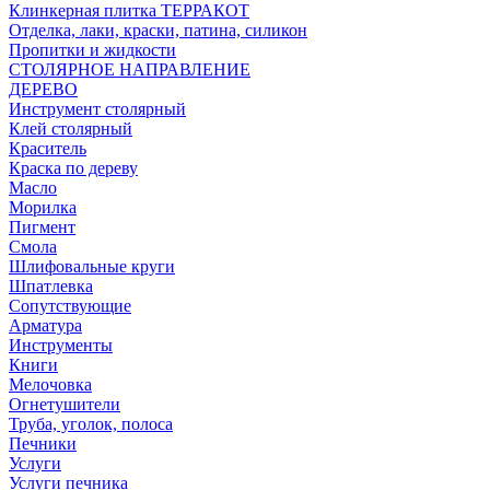
Клинкерная плитка ТЕРРАКОТ
Отделка, лаки, краски, патина, силикон
Пропитки и жидкости
СТОЛЯРНОЕ НАПРАВЛЕНИЕ
ДЕРЕВО
Инструмент столярный
Клей столярный
Краситель
Краска по дереву
Масло
Морилка
Пигмент
Смола
Шлифовальные круги
Шпатлевка
Сопутствующие
Арматура
Инструменты
Книги
Мелочовка
Огнетушители
Труба, уголок, полоса
Печники
Услуги
Услуги печника