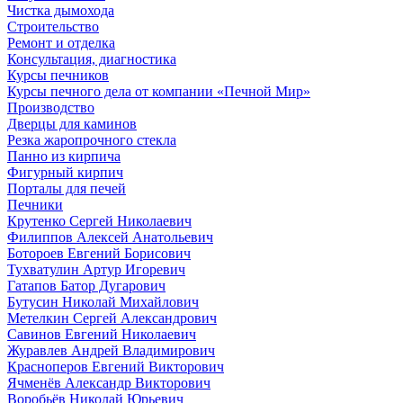
Чистка дымохода
Строительство
Ремонт и отделка
Консультация, диагностика
Курсы печников
Курсы печного дела от компании «Печной Мир»
Производство
Дверцы для каминов
Резка жаропрочного стекла
Панно из кирпича
Фигурный кирпич
Порталы для печей
Печники
Крутенко Сергей Николаевич
Филиппов Алексей Анатольевич
Ботороев Евгений Борисович
Тухватулин Артур Игоревич
Гатапов Батор Дугарович
Бутусин Николай Михайлович
Метелкин Сергей Александрович
Савинов Евгений Николаевич
Журавлев Андрей Владимирович
Красноперов Евгений Викторович
Ячменёв Александр Викторович
Воробьёв Николай Юрьевич