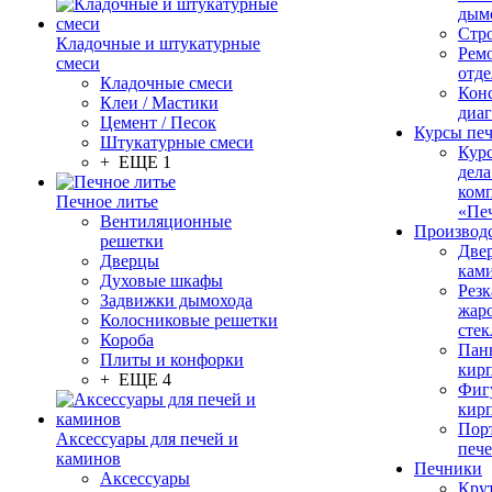
дым
Стр
Кладочные и штукатурные
Рем
смеси
отде
Кладочные смеси
Конс
Клеи / Мастики
диа
Цемент / Песок
Курсы пе
Штукатурные смеси
Кур
+ ЕЩЕ 1
дела
ком
Печное литье
«Пе
Вентиляционные
Производ
решетки
Две
Дверцы
кам
Духовые шкафы
Резк
Задвижки дымохода
жар
Колосниковые решетки
стек
Короба
Пан
Плиты и конфорки
кир
+ ЕЩЕ 4
Фиг
кир
Пор
Аксессуары для печей и
печ
каминов
Печники
Аксессуары
Кру