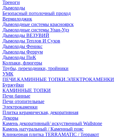
Треноги
Дымоходы
Безопасный потолочный проход
Вермилоджик
Дымоходные системы красноярск
Дымоходные системы Улан-Удэ
Дымоходы ВЕЗУВИЙ
Дымоходы Теплов И Сухов
Дымоходы Феникс
Дымоходы Феррум
Дымоходы ПиК
Колпаки, флюгеры
Трубы, переходники, тройники
УМК
ПЕЧИ.КАМИННЫЕ ТОПКИ.ЭЛЕКТРОКАМЕНКИ
Буржуйки
КАМИННЫЕ ТОПКИ
Печи банные
Печи отопительные
Электрокаменки
Плитка керамическая, декоративная
Декоры
Камень декоративный/ искуственный Wallstone
Камень натуральный / Каменный пояс
Клинкерная плитка TERRAMATIC / Терракот