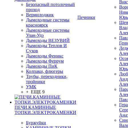
Вик
Безопасный потолочный
Вор
проход
Ник
Вермилоджик
Печники
Юрь
Дымоходные системы
Щен
красноярск
Вла
Дымоходные системы
Але
Улан-Удэ
Пав
Дымоходы ВЕЗУВИЙ
Ген
Дымоходы Теплов И
Лед
Сухов
Але
Дымоходы Феникс
Осо
Дымоходы Феррум
Але
Дымоходы ПиК
Юрь
Колпаки, флюгеры
Люб
Трубы, переходники,
Анд
тройники
Але
УМК
Пар
+ ЕЩЕ 9
Але
Пав
Гер
ПЕЧИ.КАМИННЫЕ
Сер
ТОПКИ.ЭЛЕКТРОКАМЕНКИ
Ана
Син
Буржуйки
Вал
КАМИННЫЕ ТОПКИ