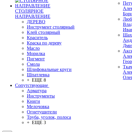
Пет
Але
СТОЛЯРНОЕ
Бор
НАПРАВЛЕНИЕ
Люб
ДЕРЕВО
Вла
Инструмент столярный
Ива
Клей столярный
Шах
Краситель
Анд
Краска по дереву
Дми
Масло
Акс
Морилка
Але
Пигмент
Гео
Смола
Тка
Шлифовальные круги
Але
Шпатлевка
Оле
+ ЕЩЕ 8
Сопутствующие
Арматура
Инструменты
Книги
Мелочовка
Огнетушители
Труба, уголок, полоса
+ ЕЩЕ 3