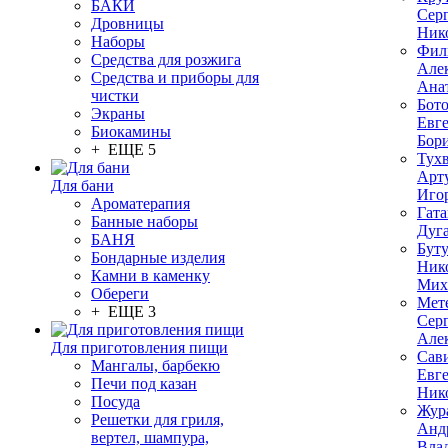
БАКИ
Сер
Дровницы
Ник
Наборы
Фил
Средства для розжига
Але
Средства и приборы для
Ана
чистки
Бот
Экраны
Евг
Биокамины
Бор
+ ЕЩЕ 5
Тух
Арт
Для бани
Иго
Ароматерапия
Гата
Банные наборы
Дуг
БАНЯ
Бут
Бондарные изделия
Ник
Камни в каменку
Мих
Обереги
Мет
+ ЕЩЕ 3
Сер
Але
Для приготовления пищи
Сав
Мангалы, барбекю
Евг
Печи под казан
Ник
Посуда
Жур
Решетки для гриля,
Анд
вертел, шампура,
Вла