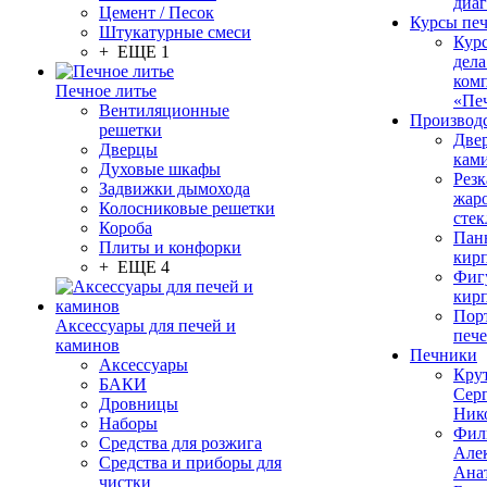
диа
Цемент / Песок
Курсы пе
Штукатурные смеси
Кур
+ ЕЩЕ 1
дела
ком
Печное литье
«Пе
Вентиляционные
Производ
решетки
Две
Дверцы
кам
Духовые шкафы
Резк
Задвижки дымохода
жар
Колосниковые решетки
стек
Короба
Пан
Плиты и конфорки
кир
+ ЕЩЕ 4
Фиг
кир
Пор
Аксессуары для печей и
печ
каминов
Печники
Аксессуары
Кру
БАКИ
Сер
Дровницы
Ник
Наборы
Фил
Средства для розжига
Але
Средства и приборы для
Ана
чистки