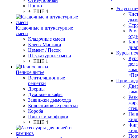
Огнеупорный
Панно
Услуги пе
+ ЕЩЕ 4
Чис
дым
Стр
Кладочные и штукатурные
Рем
смеси
отде
Кладочные смеси
Конс
Клеи / Мастики
диа
Цемент / Песок
Курсы пе
Штукатурные смеси
Кур
+ ЕЩЕ 1
дела
ком
Печное литье
«Пе
Вентиляционные
Производ
решетки
Две
Дверцы
кам
Духовые шкафы
Резк
Задвижки дымохода
жар
Колосниковые решетки
стек
Короба
Пан
Плиты и конфорки
кир
+ ЕЩЕ 4
Фиг
кир
Пор