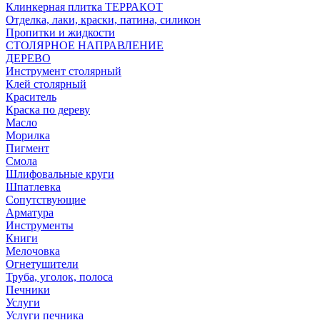
Клинкерная плитка ТЕРРАКОТ
Отделка, лаки, краски, патина, силикон
Пропитки и жидкости
СТОЛЯРНОЕ НАПРАВЛЕНИЕ
ДЕРЕВО
Инструмент столярный
Клей столярный
Краситель
Краска по дереву
Масло
Морилка
Пигмент
Смола
Шлифовальные круги
Шпатлевка
Сопутствующие
Арматура
Инструменты
Книги
Мелочовка
Огнетушители
Труба, уголок, полоса
Печники
Услуги
Услуги печника