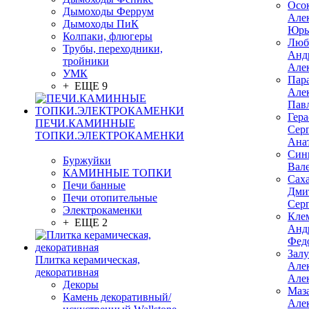
Осо
Дымоходы Феррум
Але
Дымоходы ПиК
Юрь
Колпаки, флюгеры
Люб
Трубы, переходники,
Анд
тройники
Але
УМК
Пар
+ ЕЩЕ 9
Але
Пав
Гер
ПЕЧИ.КАМИННЫЕ
Сер
ТОПКИ.ЭЛЕКТРОКАМЕНКИ
Ана
Син
Буржуйки
Вал
КАМИННЫЕ ТОПКИ
Сах
Печи банные
Дми
Печи отопительные
Сер
Электрокаменки
Кле
+ ЕЩЕ 2
Анд
Фед
Зал
Плитка керамическая,
Але
декоративная
Але
Декоры
Маз
Камень декоративный/
Але