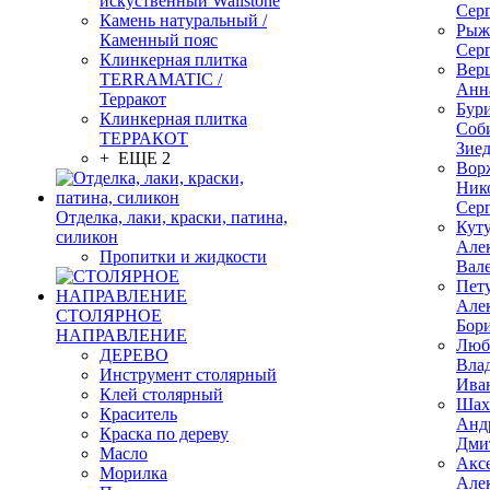
искуственный Wallstone
Сер
Камень натуральный /
Рыж
Каменный пояс
Сер
Клинкерная плитка
Вер
TERRAMATIC /
Анн
Терракот
Бур
Клинкерная плитка
Соб
ТЕРРАКОТ
Зие
+ ЕЩЕ 2
Вор
Ник
Сер
Отделка, лаки, краски, патина,
Кут
силикон
Але
Пропитки и жидкости
Вал
Пет
Але
СТОЛЯРНОЕ
Бор
НАПРАВЛЕНИЕ
Люб
ДЕРЕВО
Вла
Инструмент столярный
Ива
Клей столярный
Шах
Краситель
Анд
Краска по дереву
Дми
Масло
Акс
Морилка
Але