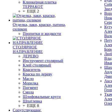
Клинкерная плитка
Соб
ТЕРРАКОТ
Зие
+ ЕЩЕ 2
Вор
Ник
Сер
Отделка, лаки, краски, патина,
Кут
силикон
Але
Пропитки и жидкости
Вал
Пет
Але
СТОЛЯРНОЕ
Бор
НАПРАВЛЕНИЕ
Люб
ДЕРЕВО
Вла
Инструмент столярный
Ива
Клей столярный
Шах
Краситель
Анд
Краска по дереву
Дми
Масло
Акс
Морилка
Але
Пигмент
Гео
Смола
Тка
Шлифовальные круги
Але
Шпатлевка
Оле
+ ЕЩЕ 8
Сопутствующие