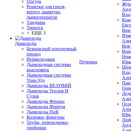
Посуда
Жур
Решетки для гриля,
Анд
вертел, шампура,
Вла
дымогенератор
Кра
Тандыры
Евг
Треноги
Вик
+ ЕЩЕ 3
Ячм
Але
Дымоходы
Вик
Безопасный потолочный
Вор
проход
Ник
Вермилоджик
Печники
Юрь
Дымоходные системы
Щен
красноярск
Вла
Дымоходные системы
Але
Улан-Удэ
Пав
Дымоходы ВЕЗУВИЙ
Ген
Дымоходы Теплов И
Лед
Сухов
Але
Дымоходы Феникс
Осо
Дымоходы Феррум
Але
Дымоходы ПиК
Юрь
Колпаки, флюгеры
Люб
Трубы, переходники,
Анд
тройники
Але