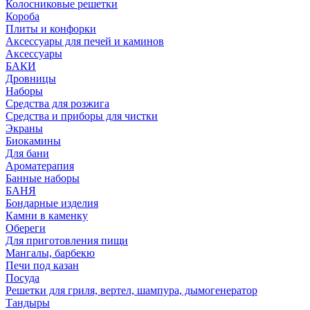
Колосниковые решетки
Короба
Плиты и конфорки
Аксессуары для печей и каминов
Аксессуары
БАКИ
Дровницы
Наборы
Средства для розжига
Средства и приборы для чистки
Экраны
Биокамины
Для бани
Ароматерапия
Банные наборы
БАНЯ
Бондарные изделия
Камни в каменку
Обереги
Для приготовления пищи
Мангалы, барбекю
Печи под казан
Посуда
Решетки для гриля, вертел, шампура, дымогенератор
Тандыры