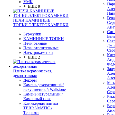
УМК
Пар
+ ЕЩЕ 9
Але
Пав
Гер
ПЕЧИ.КАМИННЫЕ
Сер
ТОПКИ.ЭЛЕКТРОКАМЕНКИ
Ана
Син
Буржуйки
Вал
КАМИННЫЕ ТОПКИ
Сах
Печи банные
Дми
Печи отопительные
Сер
Электрокаменки
Кле
+ ЕЩЕ 2
Анд
Фед
Зал
Плитка керамическая,
Але
декоративная
Але
Декоры
Маз
Камень декоративный/
Але
искуственный Wallstone
Сер
Камень натуральный /
Рыж
Каменный пояс
Сер
Клинкерная плитка
Вер
TERRAMATIC /
Анн
Терракот
Бур