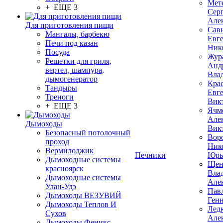
Мет
+ ЕЩЕ 3
Сер
Але
Для приготовления пищи
Сав
Мангалы, барбекю
Евг
Печи под казан
Ник
Посуда
Жур
Решетки для гриля,
Анд
вертел, шампура,
Вла
дымогенератор
Кра
Тандыры
Евг
Треноги
Вик
+ ЕЩЕ 3
Ячм
Але
Дымоходы
Вик
Безопасный потолочный
Вор
проход
Ник
Вермилоджик
Печники
Юрь
Дымоходные системы
Щен
красноярск
Вла
Дымоходные системы
Але
Улан-Удэ
Пав
Дымоходы ВЕЗУВИЙ
Ген
Дымоходы Теплов И
Лед
Сухов
Але
Дымоходы Феникс