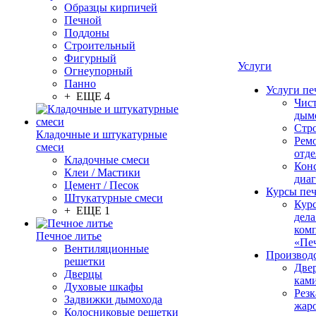
Образцы кирпичей
Печной
Поддоны
Строительный
Фигурный
Услуги
Огнеупорный
Панно
Услуги пе
+ ЕЩЕ 4
Чис
дым
Стр
Кладочные и штукатурные
Рем
смеси
отде
Кладочные смеси
Конс
Клеи / Мастики
диа
Цемент / Песок
Курсы пе
Штукатурные смеси
Кур
+ ЕЩЕ 1
дела
ком
Печное литье
«Пе
Вентиляционные
Производ
решетки
Две
Дверцы
кам
Духовые шкафы
Резк
Задвижки дымохода
жар
Колосниковые решетки