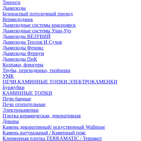
Треноги
Дымоходы
Безопасный потолочный проход
Вермилоджик
Дымоходные системы красноярск
Дымоходные системы Улан-Удэ
Дымоходы ВЕЗУВИЙ
Дымоходы Теплов И Сухов
Дымоходы Феникс
Дымоходы Феррум
Дымоходы ПиК
Колпаки, флюгеры
Трубы, переходники, тройники
УМК
ПЕЧИ.КАМИННЫЕ ТОПКИ.ЭЛЕКТРОКАМЕНКИ
Буржуйки
КАМИННЫЕ ТОПКИ
Печи банные
Печи отопительные
Электрокаменки
Плитка керамическая, декоративная
Декоры
Камень декоративный/ искуственный Wallstone
Камень натуральный / Каменный пояс
Клинкерная плитка TERRAMATIC / Терракот