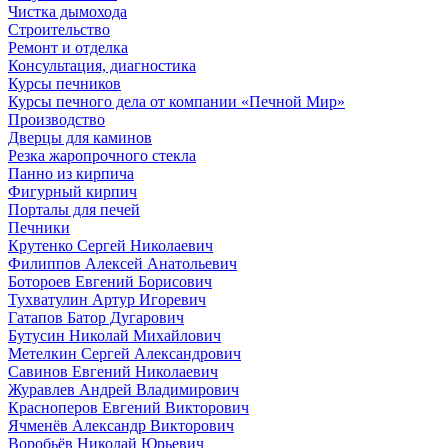
Чистка дымохода
Строительство
Ремонт и отделка
Консультация, диагностика
Курсы печников
Курсы печного дела от компании «Печной Мир»
Производство
Дверцы для каминов
Резка жаропрочного стекла
Панно из кирпича
Фигурный кирпич
Порталы для печей
Печники
Крутенко Сергей Николаевич
Филиппов Алексей Анатольевич
Ботороев Евгений Борисович
Тухватулин Артур Игоревич
Гатапов Батор Дугарович
Бутусин Николай Михайлович
Метелкин Сергей Александрович
Савинов Евгений Николаевич
Журавлев Андрей Владимирович
Красноперов Евгений Викторович
Ячменёв Александр Викторович
Воробьёв Николай Юрьевич