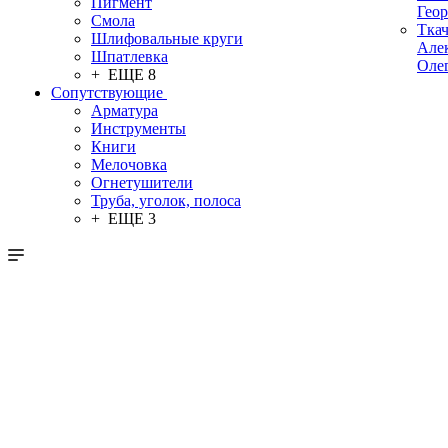
Пигмент
Гео
Смола
Тка
Шлифовальные круги
Але
Шпатлевка
Оле
+ ЕЩЕ 8
Сопутствующие
Арматура
Инструменты
Книги
Мелочовка
Огнетушители
Труба, уголок, полоса
+ ЕЩЕ 3