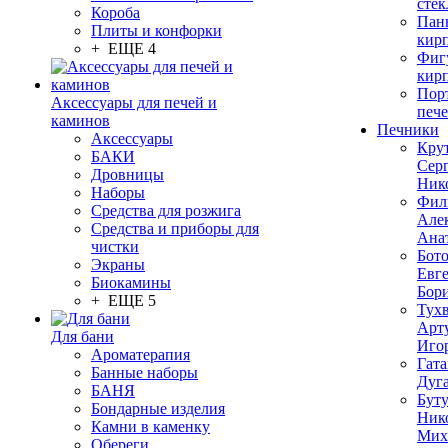
стек
Короба
Пан
Плиты и конфорки
кир
+ ЕЩЕ 4
Фиг
кир
Пор
Аксессуары для печей и
печ
каминов
Печники
Аксессуары
Кру
БАКИ
Сер
Дровницы
Ник
Наборы
Фил
Средства для розжига
Але
Средства и приборы для
Ана
чистки
Бот
Экраны
Евг
Биокамины
Бор
+ ЕЩЕ 5
Тух
Арт
Для бани
Иго
Ароматерапия
Гата
Банные наборы
Дуг
БАНЯ
Бут
Бондарные изделия
Ник
Камни в каменку
Мих
Обереги