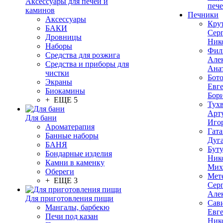
Аксессуары для печей и
печ
каминов
Печники
Аксессуары
Кру
БАКИ
Сер
Дровницы
Ник
Наборы
Фил
Средства для розжига
Але
Средства и приборы для
Ана
чистки
Бот
Экраны
Евг
Биокамины
Бор
+ ЕЩЕ 5
Тух
Арт
Для бани
Иго
Ароматерапия
Гата
Банные наборы
Дуг
БАНЯ
Бут
Бондарные изделия
Ник
Камни в каменку
Мих
Обереги
Мет
+ ЕЩЕ 3
Сер
Але
Для приготовления пищи
Сав
Мангалы, барбекю
Евг
Печи под казан
Ник