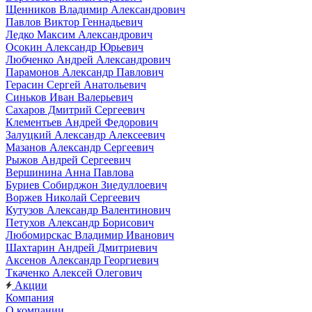
Щенников Владимир Александрович
Павлов Виктор Геннадьевич
Ледко Максим Александрович
Осокин Александр Юрьевич
Любченко Андрей Александрович
Парамонов Александр Павлович
Герасин Сергей Анатольевич
Синьков Иван Валерьевич
Сахаров Дмитрий Сергеевич
Клементьев Андрей Федорович
Залуцкий Александр Алексеевич
Мазанов Александр Сергеевич
Рыжов Андрей Сергеевич
Вершинина Анна Павлова
Буриев Собирджон Зиедуллоевич
Воржев Николай Сергеевич
Кутузов Александр Валентинович
Петухов Александр Борисович
Любомирскас Владимир Иванович
Шахтарин Андрей Дмитриевич
Аксенов Александр Георгиевич
Ткаченко Алексей Олегович
Акции
Компания
О компании