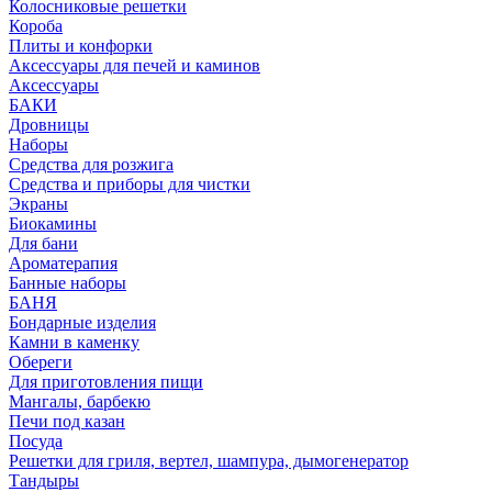
Колосниковые решетки
Короба
Плиты и конфорки
Аксессуары для печей и каминов
Аксессуары
БАКИ
Дровницы
Наборы
Средства для розжига
Средства и приборы для чистки
Экраны
Биокамины
Для бани
Ароматерапия
Банные наборы
БАНЯ
Бондарные изделия
Камни в каменку
Обереги
Для приготовления пищи
Мангалы, барбекю
Печи под казан
Посуда
Решетки для гриля, вертел, шампура, дымогенератор
Тандыры