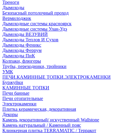
Треноги
Дымоходы
Безопасный потолочный проход
Вермилоджик
Дымоходные системы красноярск
Дымоходные системы Улан-Удэ
Дымоходы ВЕЗУВИЙ
Дымоходы Теплов И Сухов
Дымоходы Феникс
Дымоходы Феррум
Дымоходы ПиК
Колпаки, флюгеры
Трубы, переходники, тройники
УМК
ПЕЧИ.КАМИННЫЕ ТОПКИ.ЭЛЕКТРОКАМЕНКИ
Буржуйки
КАМИННЫЕ ТОПКИ
Печи банные
Печи отопительные
Электрокаменки
Плитка керамическая, декоративная
Декоры
Камень декоративный/ искуственный Wallstone
Камень натуральный / Каменный пояс
Клинкерная плитка TERRAMATIC / Терракот