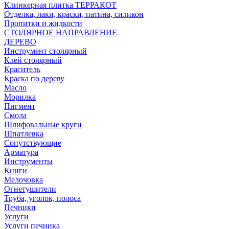
Клинкерная плитка ТЕРРАКОТ
Отделка, лаки, краски, патина, силикон
Пропитки и жидкости
СТОЛЯРНОЕ НАПРАВЛЕНИЕ
ДЕРЕВО
Инструмент столярный
Клей столярный
Краситель
Краска по дереву
Масло
Морилка
Пигмент
Смола
Шлифовальные круги
Шпатлевка
Сопутствующие
Арматура
Инструменты
Книги
Мелочовка
Огнетушители
Труба, уголок, полоса
Печники
Услуги
Услуги печника