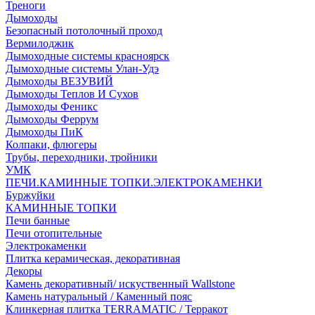
Треноги
Дымоходы
Безопасный потолочный проход
Вермилоджик
Дымоходные системы красноярск
Дымоходные системы Улан-Удэ
Дымоходы ВЕЗУВИЙ
Дымоходы Теплов И Сухов
Дымоходы Феникс
Дымоходы Феррум
Дымоходы ПиК
Колпаки, флюгеры
Трубы, переходники, тройники
УМК
ПЕЧИ.КАМИННЫЕ ТОПКИ.ЭЛЕКТРОКАМЕНКИ
Буржуйки
КАМИННЫЕ ТОПКИ
Печи банные
Печи отопительные
Электрокаменки
Плитка керамическая, декоративная
Декоры
Камень декоративный/ искуственный Wallstone
Камень натуральный / Каменный пояс
Клинкерная плитка TERRAMATIC / Терракот