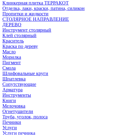
Клинкерная плитка ТЕРРАКОТ
Отделка, лаки, краски, патина, силикон
Пропитки и жидкости
СТОЛЯРНОЕ НАПРАВЛЕНИЕ
ДЕРЕВО
Инструмент столярный
Клей столярный
Краситель
Краска по дереву
Масло
Морилка
Пигмент
Смола
Шлифовальные круги
Шпатлевка
Сопутствующие
Арматура
Инструменты
Книги
Мелочовка
Огнетушители
Труба, уголок, полоса
Печники
Услуги
Услуги печника