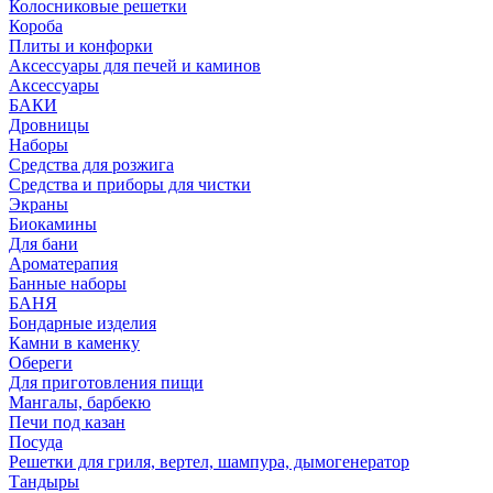
Колосниковые решетки
Короба
Плиты и конфорки
Аксессуары для печей и каминов
Аксессуары
БАКИ
Дровницы
Наборы
Средства для розжига
Средства и приборы для чистки
Экраны
Биокамины
Для бани
Ароматерапия
Банные наборы
БАНЯ
Бондарные изделия
Камни в каменку
Обереги
Для приготовления пищи
Мангалы, барбекю
Печи под казан
Посуда
Решетки для гриля, вертел, шампура, дымогенератор
Тандыры