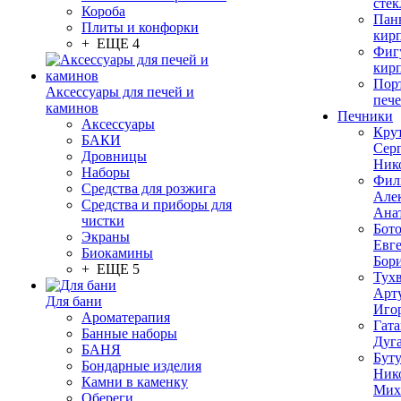
стек
Короба
Пан
Плиты и конфорки
кир
+ ЕЩЕ 4
Фиг
кир
Пор
Аксессуары для печей и
печ
каминов
Печники
Аксессуары
Кру
БАКИ
Сер
Дровницы
Ник
Наборы
Фил
Средства для розжига
Але
Средства и приборы для
Ана
чистки
Бот
Экраны
Евг
Биокамины
Бор
+ ЕЩЕ 5
Тух
Арт
Для бани
Иго
Ароматерапия
Гата
Банные наборы
Дуг
БАНЯ
Бут
Бондарные изделия
Ник
Камни в каменку
Мих
Обереги