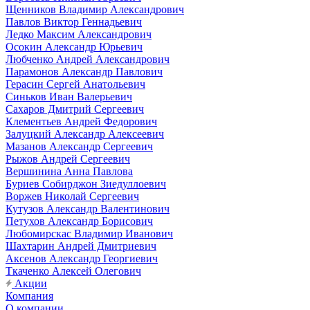
Щенников Владимир Александрович
Павлов Виктор Геннадьевич
Ледко Максим Александрович
Осокин Александр Юрьевич
Любченко Андрей Александрович
Парамонов Александр Павлович
Герасин Сергей Анатольевич
Синьков Иван Валерьевич
Сахаров Дмитрий Сергеевич
Клементьев Андрей Федорович
Залуцкий Александр Алексеевич
Мазанов Александр Сергеевич
Рыжов Андрей Сергеевич
Вершинина Анна Павлова
Буриев Собирджон Зиедуллоевич
Воржев Николай Сергеевич
Кутузов Александр Валентинович
Петухов Александр Борисович
Любомирскас Владимир Иванович
Шахтарин Андрей Дмитриевич
Аксенов Александр Георгиевич
Ткаченко Алексей Олегович
Акции
Компания
О компании