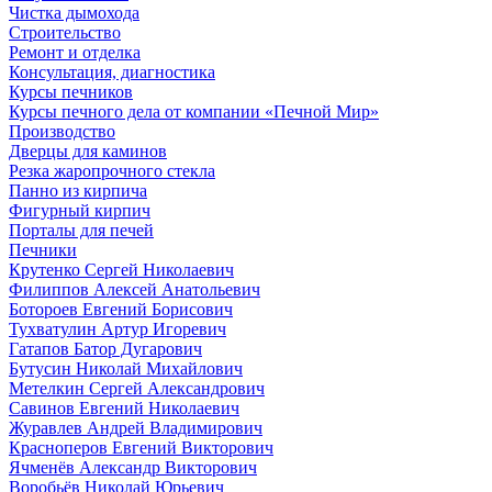
Чистка дымохода
Строительство
Ремонт и отделка
Консультация, диагностика
Курсы печников
Курсы печного дела от компании «Печной Мир»
Производство
Дверцы для каминов
Резка жаропрочного стекла
Панно из кирпича
Фигурный кирпич
Порталы для печей
Печники
Крутенко Сергей Николаевич
Филиппов Алексей Анатольевич
Ботороев Евгений Борисович
Тухватулин Артур Игоревич
Гатапов Батор Дугарович
Бутусин Николай Михайлович
Метелкин Сергей Александрович
Савинов Евгений Николаевич
Журавлев Андрей Владимирович
Красноперов Евгений Викторович
Ячменёв Александр Викторович
Воробьёв Николай Юрьевич