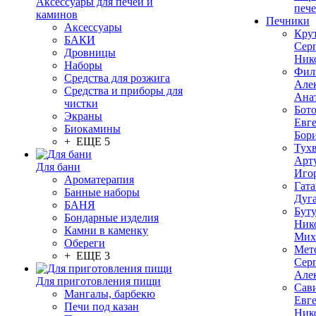
Аксессуары для печей и
печ
каминов
Печники
Аксессуары
Кру
БАКИ
Сер
Дровницы
Ник
Наборы
Фил
Средства для розжига
Але
Средства и приборы для
Ана
чистки
Бот
Экраны
Евг
Биокамины
Бор
+ ЕЩЕ 5
Тух
Арт
Для бани
Иго
Ароматерапия
Гата
Банные наборы
Дуг
БАНЯ
Бут
Бондарные изделия
Ник
Камни в каменку
Мих
Обереги
Мет
+ ЕЩЕ 3
Сер
Але
Для приготовления пищи
Сав
Мангалы, барбекю
Евг
Печи под казан
Ник