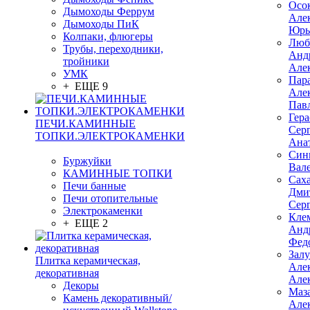
Осо
Дымоходы Феррум
Але
Дымоходы ПиК
Юрь
Колпаки, флюгеры
Люб
Трубы, переходники,
Анд
тройники
Але
УМК
Пар
+ ЕЩЕ 9
Але
Пав
Гер
ПЕЧИ.КАМИННЫЕ
Сер
ТОПКИ.ЭЛЕКТРОКАМЕНКИ
Ана
Син
Буржуйки
Вал
КАМИННЫЕ ТОПКИ
Сах
Печи банные
Дми
Печи отопительные
Сер
Электрокаменки
Кле
+ ЕЩЕ 2
Анд
Фед
Зал
Плитка керамическая,
Але
декоративная
Але
Декоры
Маз
Камень декоративный/
Але