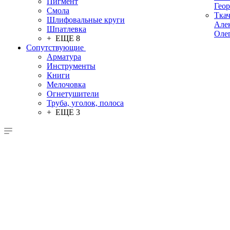
Пигмент
Гео
Смола
Тка
Шлифовальные круги
Але
Шпатлевка
Оле
+ ЕЩЕ 8
Сопутствующие
Арматура
Инструменты
Книги
Мелочовка
Огнетушители
Труба, уголок, полоса
+ ЕЩЕ 3