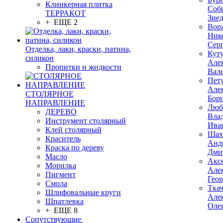
Клинкерная плитка
Соб
ТЕРРАКОТ
Зие
+ ЕЩЕ 2
Вор
Ник
Сер
Отделка, лаки, краски, патина,
Кут
силикон
Але
Пропитки и жидкости
Вал
Пет
Але
СТОЛЯРНОЕ
Бор
НАПРАВЛЕНИЕ
Люб
ДЕРЕВО
Вла
Инструмент столярный
Ива
Клей столярный
Шах
Краситель
Анд
Краска по дереву
Дми
Масло
Акс
Морилка
Але
Пигмент
Гео
Смола
Тка
Шлифовальные круги
Але
Шпатлевка
Оле
+ ЕЩЕ 8
Сопутствующие