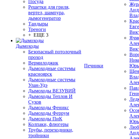
Посуда
Жур
Решетки для гриля,
Анд
вертел, шампура,
Вла
дымогенератор
Кра
Тандыры
Евг
Треноги
Вик
+ ЕЩЕ 3
Ячм
Але
Дымоходы
Вик
Безопасный потолочный
Вор
проход
Ник
Вермилоджик
Печники
Юрь
Дымоходные системы
Щен
красноярск
Вла
Дымоходные системы
Але
Улан-Удэ
Пав
Дымоходы ВЕЗУВИЙ
Ген
Дымоходы Теплов И
Лед
Сухов
Але
Дымоходы Феникс
Осо
Дымоходы Феррум
Але
Дымоходы ПиК
Юрь
Колпаки, флюгеры
Люб
Трубы, переходники,
Анд
тройники
Але