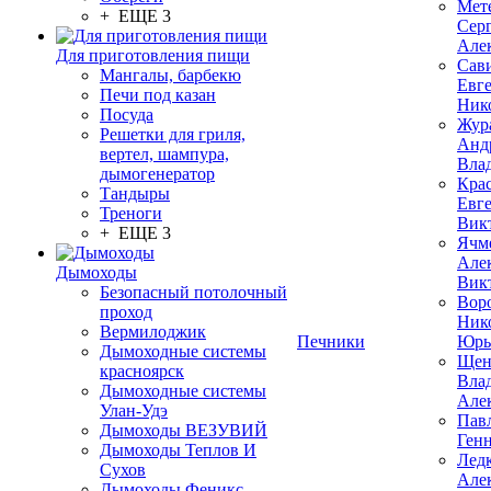
Мет
+ ЕЩЕ 3
Сер
Але
Для приготовления пищи
Сав
Мангалы, барбекю
Евг
Печи под казан
Ник
Посуда
Жур
Решетки для гриля,
Анд
вертел, шампура,
Вла
дымогенератор
Кра
Тандыры
Евг
Треноги
Вик
+ ЕЩЕ 3
Ячм
Але
Дымоходы
Вик
Безопасный потолочный
Вор
проход
Ник
Вермилоджик
Печники
Юрь
Дымоходные системы
Щен
красноярск
Вла
Дымоходные системы
Але
Улан-Удэ
Пав
Дымоходы ВЕЗУВИЙ
Ген
Дымоходы Теплов И
Лед
Сухов
Але
Дымоходы Феникс