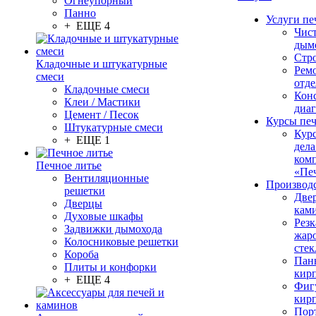
Огнеупорный
Панно
Услуги пе
+ ЕЩЕ 4
Чис
дым
Стр
Кладочные и штукатурные
Рем
смеси
отде
Кладочные смеси
Конс
Клеи / Мастики
диа
Цемент / Песок
Курсы пе
Штукатурные смеси
Кур
+ ЕЩЕ 1
дела
ком
Печное литье
«Пе
Вентиляционные
Производ
решетки
Две
Дверцы
кам
Духовые шкафы
Резк
Задвижки дымохода
жар
Колосниковые решетки
стек
Короба
Пан
Плиты и конфорки
кир
+ ЕЩЕ 4
Фиг
кир
Пор