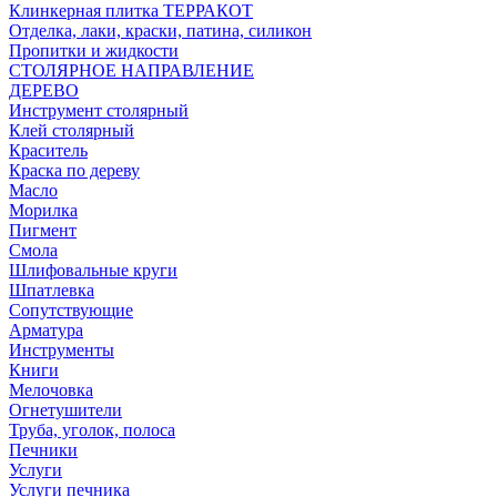
Клинкерная плитка ТЕРРАКОТ
Отделка, лаки, краски, патина, силикон
Пропитки и жидкости
СТОЛЯРНОЕ НАПРАВЛЕНИЕ
ДЕРЕВО
Инструмент столярный
Клей столярный
Краситель
Краска по дереву
Масло
Морилка
Пигмент
Смола
Шлифовальные круги
Шпатлевка
Сопутствующие
Арматура
Инструменты
Книги
Мелочовка
Огнетушители
Труба, уголок, полоса
Печники
Услуги
Услуги печника