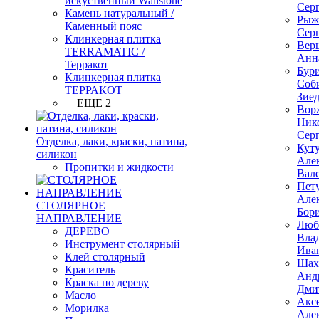
искуственный Wallstone
Сер
Камень натуральный /
Рыж
Каменный пояс
Сер
Клинкерная плитка
Вер
TERRAMATIC /
Анн
Терракот
Бур
Клинкерная плитка
Соб
ТЕРРАКОТ
Зие
+ ЕЩЕ 2
Вор
Ник
Сер
Отделка, лаки, краски, патина,
Кут
силикон
Але
Пропитки и жидкости
Вал
Пет
Але
СТОЛЯРНОЕ
Бор
НАПРАВЛЕНИЕ
Люб
ДЕРЕВО
Вла
Инструмент столярный
Ива
Клей столярный
Шах
Краситель
Анд
Краска по дереву
Дми
Масло
Акс
Морилка
Але