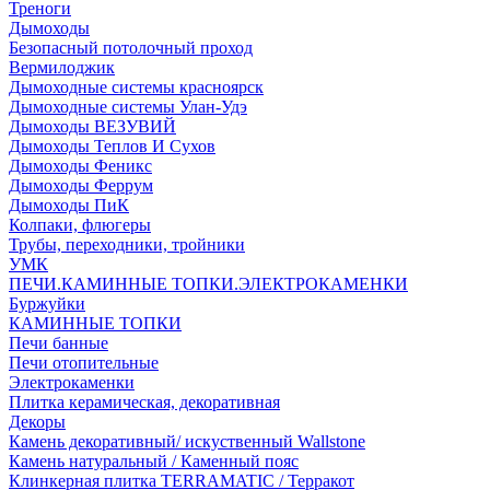
Треноги
Дымоходы
Безопасный потолочный проход
Вермилоджик
Дымоходные системы красноярск
Дымоходные системы Улан-Удэ
Дымоходы ВЕЗУВИЙ
Дымоходы Теплов И Сухов
Дымоходы Феникс
Дымоходы Феррум
Дымоходы ПиК
Колпаки, флюгеры
Трубы, переходники, тройники
УМК
ПЕЧИ.КАМИННЫЕ ТОПКИ.ЭЛЕКТРОКАМЕНКИ
Буржуйки
КАМИННЫЕ ТОПКИ
Печи банные
Печи отопительные
Электрокаменки
Плитка керамическая, декоративная
Декоры
Камень декоративный/ искуственный Wallstone
Камень натуральный / Каменный пояс
Клинкерная плитка TERRAMATIC / Терракот