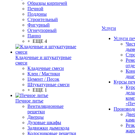
Образцы кирпичей
Печной
Поддоны
Строительный
Фигурный
Услуги
Огнеупорный
Панно
Услуги пе
+ ЕЩЕ 4
Чис
дым
Стр
Кладочные и штукатурные
Рем
смеси
отде
Кладочные смеси
Конс
Клеи / Мастики
диа
Цемент / Песок
Курсы пе
Штукатурные смеси
Кур
+ ЕЩЕ 1
дела
ком
Печное литье
«Пе
Вентиляционные
Производ
решетки
Две
Дверцы
кам
Духовые шкафы
Резк
Задвижки дымохода
жар
Колосниковые решетки