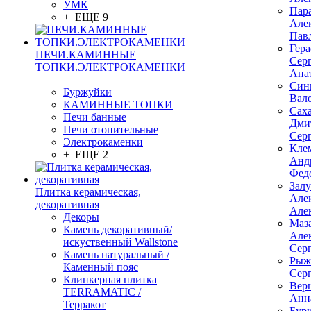
УМК
Пар
+ ЕЩЕ 9
Але
Пав
Гер
ПЕЧИ.КАМИННЫЕ
Сер
ТОПКИ.ЭЛЕКТРОКАМЕНКИ
Ана
Син
Буржуйки
Вал
КАМИННЫЕ ТОПКИ
Сах
Печи банные
Дми
Печи отопительные
Сер
Электрокаменки
Кле
+ ЕЩЕ 2
Анд
Фед
Зал
Плитка керамическая,
Але
декоративная
Але
Декоры
Маз
Камень декоративный/
Але
искуственный Wallstone
Сер
Камень натуральный /
Рыж
Каменный пояс
Сер
Клинкерная плитка
Вер
TERRAMATIC /
Анн
Терракот
Бур