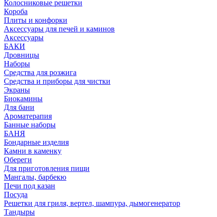
Колосниковые решетки
Короба
Плиты и конфорки
Аксессуары для печей и каминов
Аксессуары
БАКИ
Дровницы
Наборы
Средства для розжига
Средства и приборы для чистки
Экраны
Биокамины
Для бани
Ароматерапия
Банные наборы
БАНЯ
Бондарные изделия
Камни в каменку
Обереги
Для приготовления пищи
Мангалы, барбекю
Печи под казан
Посуда
Решетки для гриля, вертел, шампура, дымогенератор
Тандыры