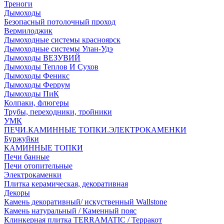
Треноги
Дымоходы
Безопасный потолочный проход
Вермилоджик
Дымоходные системы красноярск
Дымоходные системы Улан-Удэ
Дымоходы ВЕЗУВИЙ
Дымоходы Теплов И Сухов
Дымоходы Феникс
Дымоходы Феррум
Дымоходы ПиК
Колпаки, флюгеры
Трубы, переходники, тройники
УМК
ПЕЧИ.КАМИННЫЕ ТОПКИ.ЭЛЕКТРОКАМЕНКИ
Буржуйки
КАМИННЫЕ ТОПКИ
Печи банные
Печи отопительные
Электрокаменки
Плитка керамическая, декоративная
Декоры
Камень декоративный/ искуственный Wallstone
Камень натуральный / Каменный пояс
Клинкерная плитка TERRAMATIC / Терракот