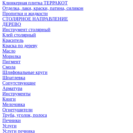
Клинкерная плитка ТЕРРАКОТ
Отделка, лаки, краски, патина, силикон
Пропитки и жидкости
СТОЛЯРНОЕ НАПРАВЛЕНИЕ
ДЕРЕВО
Инструмент столярный
Клей столярный
Краситель
Краска по дереву
Масло
Морилка
Пигмент
Смола
Шлифовальные круги
Шпатлевка
Сопутствующие
Арматура
Инструменты
Книги
Мелочовка
Огнетушители
Труба, уголок, полоса
Печники
Услуги
Услуги печника