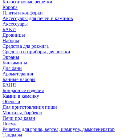
Колосниковые решетки
Короба
Плиты и конфорки
Аксессуары для печей и каминов
Аксессуары
БАКИ
Дровницы
Наборы
Средства для розжига
Средства и приборы для чистки
Экраны
Биокамины
Для бани
Ароматерапия
Банные наборы
БАНЯ
Бондарные изделия
Камни в каменку
Обереги
Для приготовления пищи
Мангалы, барбекю
Печи под казан
Посуда
Решетки для гриля, вертел, шампура, дымогенератор
Тандыры