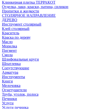
Клинкерная плитка ТЕРРАКОТ
Отделка, лаки, краски, патина, силикон
Пропитки и жидкости
СТОЛЯРНОЕ НАПРАВЛЕНИЕ
ДЕРЕВО
Инструмент столярный
Клей столярный
Краситель
Краска по дереву
Масло
Морилка
Пигмент
Смола
Шлифовальные круги
Шпатлевка
Сопутствующие
Арматура
Инструменты
Книги
Мелочовка
Огнетушители
Труба, уголок, полоса
Печники
Услуги
Услуги печника