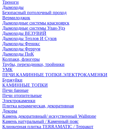
Треноги
Дымоходы
Безопасный потолочный проход
Вермилоджик
Дымоходные системы красноярск
Дымоходные системы Улан-Удэ
Дымоходы ВЕЗУВИЙ
Дымоходы Теплов И Сухов
Дымоходы Феникс
Дымоходы Феррум
Дымоходы ПиК
Колпаки, флюгеры
Трубы, переходники, тройники
УМК
ПЕЧИ.КАМИННЫЕ ТОПКИ.ЭЛЕКТРОКАМЕНКИ
Буржуйки
КАМИННЫЕ ТОПКИ
Печи банные
Печи отопительные
Электрокаменки
Плитка керамическая, декоративная
Декоры
Камень декоративный/ искуственный Wallstone
Камень натуральный / Каменный пояс
Клинкерная плитка TERRAMATIC / Терракот