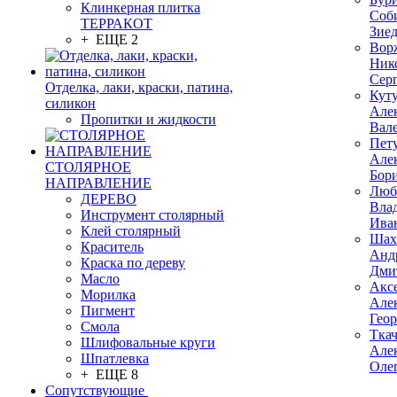
Клинкерная плитка
Соб
ТЕРРАКОТ
Зие
+ ЕЩЕ 2
Вор
Ник
Сер
Отделка, лаки, краски, патина,
Кут
силикон
Але
Пропитки и жидкости
Вал
Пет
Але
СТОЛЯРНОЕ
Бор
НАПРАВЛЕНИЕ
Люб
ДЕРЕВО
Вла
Инструмент столярный
Ива
Клей столярный
Шах
Краситель
Анд
Краска по дереву
Дми
Масло
Акс
Морилка
Але
Пигмент
Гео
Смола
Тка
Шлифовальные круги
Але
Шпатлевка
Оле
+ ЕЩЕ 8
Сопутствующие