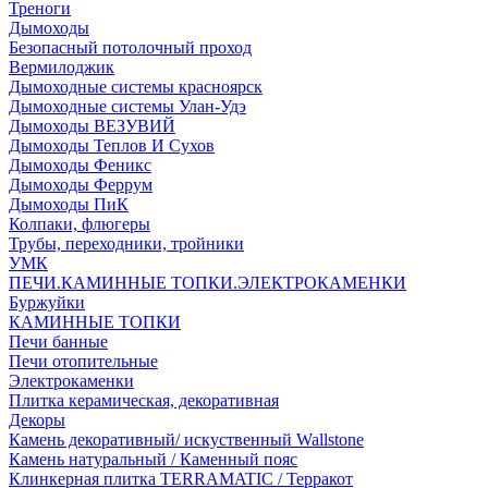
Треноги
Дымоходы
Безопасный потолочный проход
Вермилоджик
Дымоходные системы красноярск
Дымоходные системы Улан-Удэ
Дымоходы ВЕЗУВИЙ
Дымоходы Теплов И Сухов
Дымоходы Феникс
Дымоходы Феррум
Дымоходы ПиК
Колпаки, флюгеры
Трубы, переходники, тройники
УМК
ПЕЧИ.КАМИННЫЕ ТОПКИ.ЭЛЕКТРОКАМЕНКИ
Буржуйки
КАМИННЫЕ ТОПКИ
Печи банные
Печи отопительные
Электрокаменки
Плитка керамическая, декоративная
Декоры
Камень декоративный/ искуственный Wallstone
Камень натуральный / Каменный пояс
Клинкерная плитка TERRAMATIC / Терракот