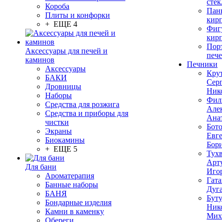
стек
Короба
Пан
Плиты и конфорки
кир
+ ЕЩЕ 4
Фиг
кир
Пор
Аксессуары для печей и
печ
каминов
Печники
Аксессуары
Кру
БАКИ
Сер
Дровницы
Ник
Наборы
Фил
Средства для розжига
Але
Средства и приборы для
Ана
чистки
Бот
Экраны
Евг
Биокамины
Бор
+ ЕЩЕ 5
Тух
Арт
Для бани
Иго
Ароматерапия
Гата
Банные наборы
Дуг
БАНЯ
Бут
Бондарные изделия
Ник
Камни в каменку
Мих
Обереги