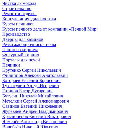
Чистка дымохода
Строительство
Ремонт и отделка
Консультация, диагностика
Курсы печников
Курсы печного дела от компании «Печной Мир»
Производство
Дверцы для каминов
Резка жаропрочного стекла
Панно из кирпича
Фигурный кирпич
Порталы для печей
Печники
Крутенко Сергей Николаевич
Филиппов Алексей Анатольевич
Ботороев Евгений Борисович
Тухватулин Артур Игоревич
Гатапов Батор Дугарович
Бутусин Николай Михайлович
Метелкин Сергей Александрович
Савинов Евгений Николаевич
Журавлев Андрей Владимирович
Красноперов Евгений Викторович
Ячменёв Александр Викторович
Воробьёв Николай Юрьевич