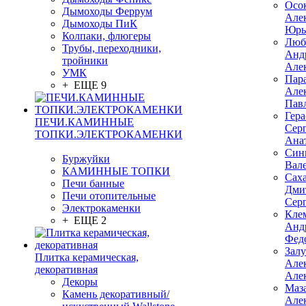
Осо
Дымоходы Феррум
Але
Дымоходы ПиК
Юрь
Колпаки, флюгеры
Люб
Трубы, переходники,
Анд
тройники
Але
УМК
Пар
+ ЕЩЕ 9
Але
Пав
Гер
ПЕЧИ.КАМИННЫЕ
Сер
ТОПКИ.ЭЛЕКТРОКАМЕНКИ
Ана
Син
Буржуйки
Вал
КАМИННЫЕ ТОПКИ
Сах
Печи банные
Дми
Печи отопительные
Сер
Электрокаменки
Кле
+ ЕЩЕ 2
Анд
Фед
Зал
Плитка керамическая,
Але
декоративная
Але
Декоры
Маз
Камень декоративный/
Але