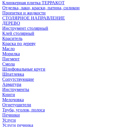
Клинкерная плитка ТЕРРАКОТ
Отделка, лаки, краски, патина, силикон
Пропитки и жидкости
СТОЛЯРНОЕ НАПРАВЛЕНИЕ
ДЕРЕВО
Инструмент столярный
Клей столярный
Краситель
Краска по дереву
Масло
Морилка
Пигмент
Смола
Шлифовальные круги
Шпатлевка
Сопутствующие
Арматура
Инструменты
Книги
Мелочовка
Огнетушители
Труба, уголок, полоса
Печники
Услуги
Услуги печника