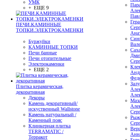
УМК
Пар
+ ЕЩЕ 9
Але
Пав
Гер
ПЕЧИ.КАМИННЫЕ
Сер
ТОПКИ.ЭЛЕКТРОКАМЕНКИ
Ана
Син
Буржуйки
Вал
КАМИННЫЕ ТОПКИ
Сах
Печи банные
Дми
Печи отопительные
Сер
Электрокаменки
Кле
+ ЕЩЕ 2
Анд
Фед
Зал
Плитка керамическая,
Але
декоративная
Але
Декоры
Маз
Камень декоративный/
Але
искуственный Wallstone
Сер
Камень натуральный /
Рыж
Каменный пояс
Сер
Клинкерная плитка
Вер
TERRAMATIC /
Анн
Терракот
Бур