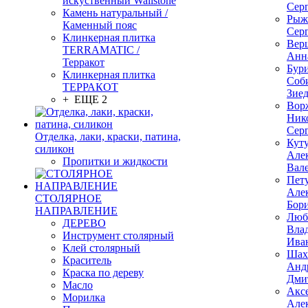
искуственный Wallstone
Сер
Камень натуральный /
Рыж
Каменный пояс
Сер
Клинкерная плитка
Вер
TERRAMATIC /
Анн
Терракот
Бур
Клинкерная плитка
Соб
ТЕРРАКОТ
Зие
+ ЕЩЕ 2
Вор
Ник
Сер
Отделка, лаки, краски, патина,
Кут
силикон
Але
Пропитки и жидкости
Вал
Пет
Але
СТОЛЯРНОЕ
Бор
НАПРАВЛЕНИЕ
Люб
ДЕРЕВО
Вла
Инструмент столярный
Ива
Клей столярный
Шах
Краситель
Анд
Краска по дереву
Дми
Масло
Акс
Морилка
Але