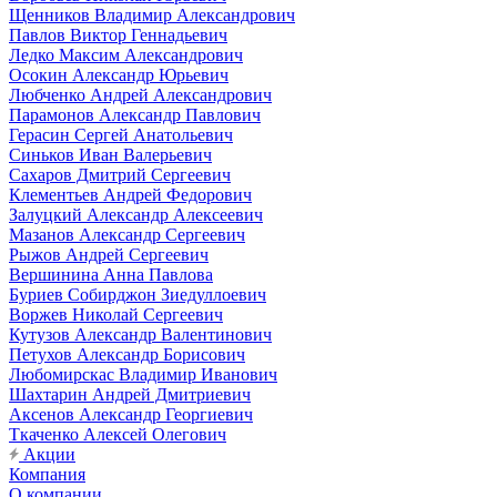
Щенников Владимир Александрович
Павлов Виктор Геннадьевич
Ледко Максим Александрович
Осокин Александр Юрьевич
Любченко Андрей Александрович
Парамонов Александр Павлович
Герасин Сергей Анатольевич
Синьков Иван Валерьевич
Сахаров Дмитрий Сергеевич
Клементьев Андрей Федорович
Залуцкий Александр Алексеевич
Мазанов Александр Сергеевич
Рыжов Андрей Сергеевич
Вершинина Анна Павлова
Буриев Собирджон Зиедуллоевич
Воржев Николай Сергеевич
Кутузов Александр Валентинович
Петухов Александр Борисович
Любомирскас Владимир Иванович
Шахтарин Андрей Дмитриевич
Аксенов Александр Георгиевич
Ткаченко Алексей Олегович
Акции
Компания
О компании