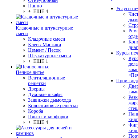
Огнеупорный
Панно
Услуги пе
+ ЕЩЕ 4
Чис
дым
Стр
Кладочные и штукатурные
Рем
смеси
отде
Кладочные смеси
Конс
Клеи / Мастики
диа
Цемент / Песок
Курсы пе
Штукатурные смеси
Кур
+ ЕЩЕ 1
дела
ком
Печное литье
«Пе
Вентиляционные
Производ
решетки
Две
Дверцы
кам
Духовые шкафы
Резк
Задвижки дымохода
жар
Колосниковые решетки
стек
Короба
Пан
Плиты и конфорки
кир
+ ЕЩЕ 4
Фиг
кир
Пор