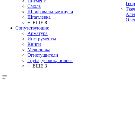
Пигмент
Гео
Смола
Тка
Шлифовальные круги
Але
Шпатлевка
Оле
+ ЕЩЕ 8
Сопутствующие
Арматура
Инструменты
Книги
Мелочовка
Огнетушители
Труба, уголок, полоса
+ ЕЩЕ 3