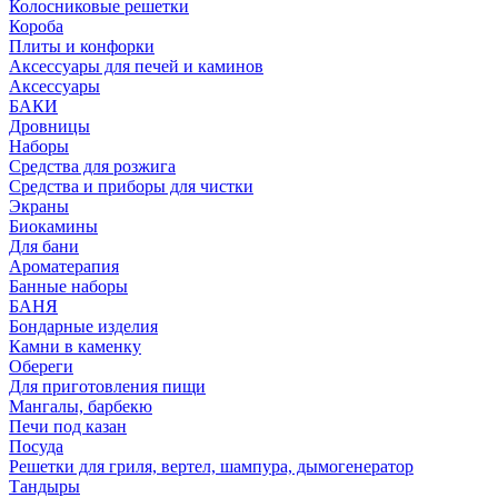
Колосниковые решетки
Короба
Плиты и конфорки
Аксессуары для печей и каминов
Аксессуары
БАКИ
Дровницы
Наборы
Средства для розжига
Средства и приборы для чистки
Экраны
Биокамины
Для бани
Ароматерапия
Банные наборы
БАНЯ
Бондарные изделия
Камни в каменку
Обереги
Для приготовления пищи
Мангалы, барбекю
Печи под казан
Посуда
Решетки для гриля, вертел, шампура, дымогенератор
Тандыры