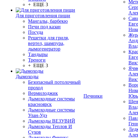
Мет
+ ЕЩЕ 3
Сер
Але
Для приготовления пищи
Сав
Мангалы, барбекю
Евг
Печи под казан
Ник
Посуда
Жур
Решетки для гриля,
Анд
вертел, шампура,
Вла
дымогенератор
Кра
Тандыры
Евг
Треноги
Вик
+ ЕЩЕ 3
Ячм
Але
Дымоходы
Вик
Безопасный потолочный
Вор
проход
Ник
Вермилоджик
Печники
Юрь
Дымоходные системы
Щен
красноярск
Вла
Дымоходные системы
Але
Улан-Удэ
Пав
Дымоходы ВЕЗУВИЙ
Ген
Дымоходы Теплов И
Лед
Сухов
Але
Дымоходы Феникс