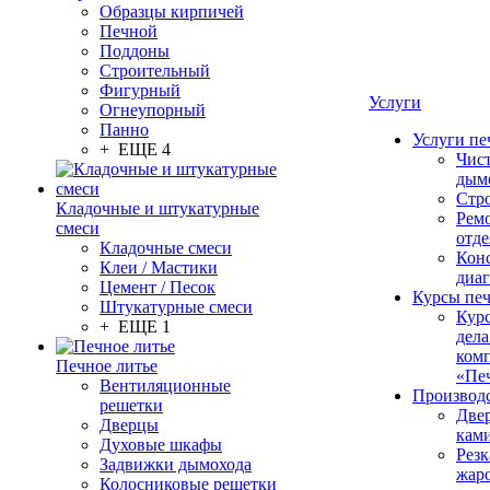
Образцы кирпичей
Печной
Поддоны
Строительный
Фигурный
Услуги
Огнеупорный
Панно
Услуги пе
+ ЕЩЕ 4
Чис
дым
Стр
Кладочные и штукатурные
Рем
смеси
отде
Кладочные смеси
Конс
Клеи / Мастики
диа
Цемент / Песок
Курсы пе
Штукатурные смеси
Кур
+ ЕЩЕ 1
дела
ком
Печное литье
«Пе
Вентиляционные
Производ
решетки
Две
Дверцы
кам
Духовые шкафы
Резк
Задвижки дымохода
жар
Колосниковые решетки