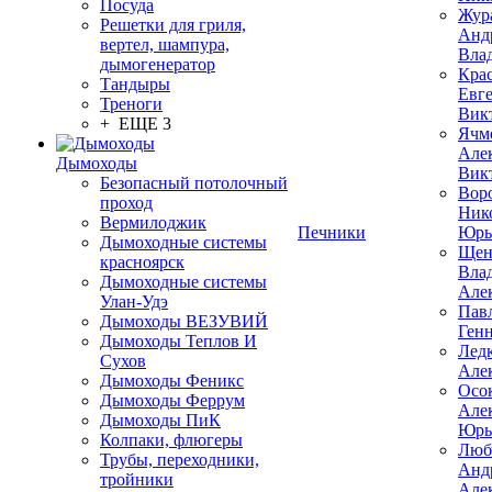
Посуда
Жур
Решетки для гриля,
Анд
вертел, шампура,
Вла
дымогенератор
Кра
Тандыры
Евг
Треноги
Вик
+ ЕЩЕ 3
Ячм
Але
Дымоходы
Вик
Безопасный потолочный
Вор
проход
Ник
Вермилоджик
Печники
Юрь
Дымоходные системы
Щен
красноярск
Вла
Дымоходные системы
Але
Улан-Удэ
Пав
Дымоходы ВЕЗУВИЙ
Ген
Дымоходы Теплов И
Лед
Сухов
Але
Дымоходы Феникс
Осо
Дымоходы Феррум
Але
Дымоходы ПиК
Юрь
Колпаки, флюгеры
Люб
Трубы, переходники,
Анд
тройники
Але