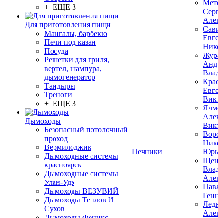
Мет
+ ЕЩЕ 3
Сер
Але
Для приготовления пищи
Сав
Мангалы, барбекю
Евг
Печи под казан
Ник
Посуда
Жур
Решетки для гриля,
Анд
вертел, шампура,
Вла
дымогенератор
Кра
Тандыры
Евг
Треноги
Вик
+ ЕЩЕ 3
Ячм
Але
Дымоходы
Вик
Безопасный потолочный
Вор
проход
Ник
Вермилоджик
Печники
Юрь
Дымоходные системы
Щен
красноярск
Вла
Дымоходные системы
Але
Улан-Удэ
Пав
Дымоходы ВЕЗУВИЙ
Ген
Дымоходы Теплов И
Лед
Сухов
Але
Дымоходы Феникс