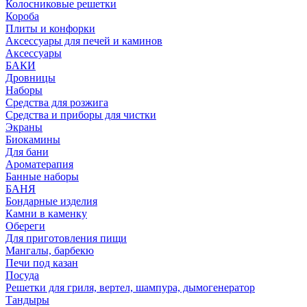
Колосниковые решетки
Короба
Плиты и конфорки
Аксессуары для печей и каминов
Аксессуары
БАКИ
Дровницы
Наборы
Средства для розжига
Средства и приборы для чистки
Экраны
Биокамины
Для бани
Ароматерапия
Банные наборы
БАНЯ
Бондарные изделия
Камни в каменку
Обереги
Для приготовления пищи
Мангалы, барбекю
Печи под казан
Посуда
Решетки для гриля, вертел, шампура, дымогенератор
Тандыры