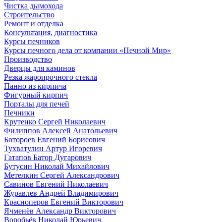
Чистка дымохода
Строительство
Ремонт и отделка
Консультация, диагностика
Курсы печников
Курсы печного дела от компании «Печной Мир»
Производство
Дверцы для каминов
Резка жаропрочного стекла
Панно из кирпича
Фигурный кирпич
Порталы для печей
Печники
Крутенко Сергей Николаевич
Филиппов Алексей Анатольевич
Ботороев Евгений Борисович
Тухватулин Артур Игоревич
Гатапов Батор Дугарович
Бутусин Николай Михайлович
Метелкин Сергей Александрович
Савинов Евгений Николаевич
Журавлев Андрей Владимирович
Красноперов Евгений Викторович
Ячменёв Александр Викторович
Воробьёв Николай Юрьевич