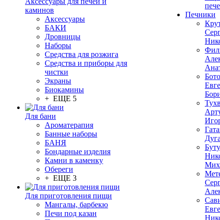
Аксессуары для печей и
печ
каминов
Печники
Аксессуары
Кру
БАКИ
Сер
Дровницы
Ник
Наборы
Фил
Средства для розжига
Але
Средства и приборы для
Ана
чистки
Бот
Экраны
Евг
Биокамины
Бор
+ ЕЩЕ 5
Тух
Арт
Для бани
Иго
Ароматерапия
Гата
Банные наборы
Дуг
БАНЯ
Бут
Бондарные изделия
Ник
Камни в каменку
Мих
Обереги
Мет
+ ЕЩЕ 3
Сер
Але
Для приготовления пищи
Сав
Мангалы, барбекю
Евг
Печи под казан
Ник