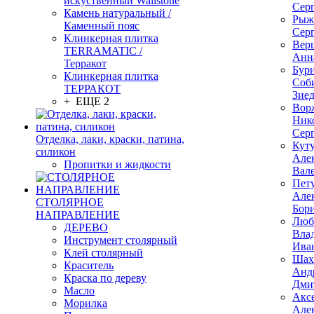
искуственный Wallstone
Сер
Камень натуральный /
Рыж
Каменный пояс
Сер
Клинкерная плитка
Вер
TERRAMATIC /
Анн
Терракот
Бур
Клинкерная плитка
Соб
ТЕРРАКОТ
Зие
+ ЕЩЕ 2
Вор
Ник
Сер
Отделка, лаки, краски, патина,
Кут
силикон
Але
Пропитки и жидкости
Вал
Пет
Але
СТОЛЯРНОЕ
Бор
НАПРАВЛЕНИЕ
Люб
ДЕРЕВО
Вла
Инструмент столярный
Ива
Клей столярный
Шах
Краситель
Анд
Краска по дереву
Дми
Масло
Акс
Морилка
Але