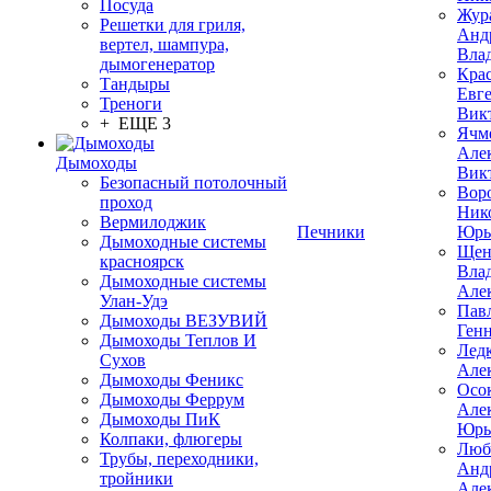
Посуда
Жур
Решетки для гриля,
Анд
вертел, шампура,
Вла
дымогенератор
Кра
Тандыры
Евг
Треноги
Вик
+ ЕЩЕ 3
Ячм
Але
Дымоходы
Вик
Безопасный потолочный
Вор
проход
Ник
Вермилоджик
Печники
Юрь
Дымоходные системы
Щен
красноярск
Вла
Дымоходные системы
Але
Улан-Удэ
Пав
Дымоходы ВЕЗУВИЙ
Ген
Дымоходы Теплов И
Лед
Сухов
Але
Дымоходы Феникс
Осо
Дымоходы Феррум
Але
Дымоходы ПиК
Юрь
Колпаки, флюгеры
Люб
Трубы, переходники,
Анд
тройники
Але