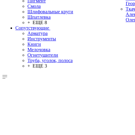
Пигмент
Гео
Смола
Тка
Шлифовальные круги
Але
Шпатлевка
Оле
+ ЕЩЕ 8
Сопутствующие
Арматура
Инструменты
Книги
Мелочовка
Огнетушители
Труба, уголок, полоса
+ ЕЩЕ 3