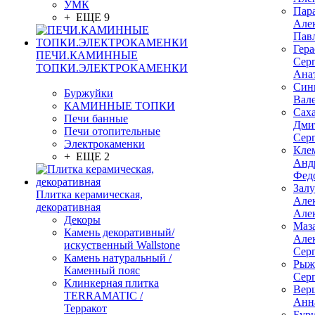
УМК
Пар
+ ЕЩЕ 9
Але
Пав
Гер
ПЕЧИ.КАМИННЫЕ
Сер
ТОПКИ.ЭЛЕКТРОКАМЕНКИ
Ана
Син
Буржуйки
Вал
КАМИННЫЕ ТОПКИ
Сах
Печи банные
Дми
Печи отопительные
Сер
Электрокаменки
Кле
+ ЕЩЕ 2
Анд
Фед
Зал
Плитка керамическая,
Але
декоративная
Але
Декоры
Маз
Камень декоративный/
Але
искуственный Wallstone
Сер
Камень натуральный /
Рыж
Каменный пояс
Сер
Клинкерная плитка
Вер
TERRAMATIC /
Анн
Терракот
Бур