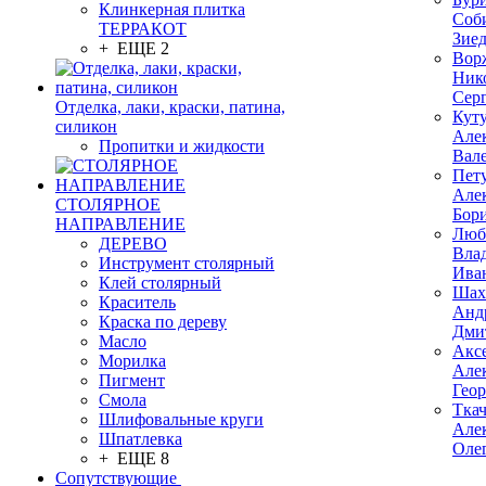
Клинкерная плитка
Соб
ТЕРРАКОТ
Зие
+ ЕЩЕ 2
Вор
Ник
Сер
Отделка, лаки, краски, патина,
Кут
силикон
Але
Пропитки и жидкости
Вал
Пет
Але
СТОЛЯРНОЕ
Бор
НАПРАВЛЕНИЕ
Люб
ДЕРЕВО
Вла
Инструмент столярный
Ива
Клей столярный
Шах
Краситель
Анд
Краска по дереву
Дми
Масло
Акс
Морилка
Але
Пигмент
Гео
Смола
Тка
Шлифовальные круги
Але
Шпатлевка
Оле
+ ЕЩЕ 8
Сопутствующие