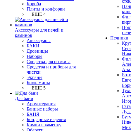
стек
Короба
Пан
Плиты и конфорки
кир
+ ЕЩЕ 4
Фиг
кир
Пор
Аксессуары для печей и
печ
каминов
Печники
Аксессуары
Кру
БАКИ
Сер
Дровницы
Ник
Наборы
Фил
Средства для розжига
Але
Средства и приборы для
Ана
чистки
Бот
Экраны
Евг
Биокамины
Бор
+ ЕЩЕ 5
Тух
Арт
Для бани
Иго
Ароматерапия
Гата
Банные наборы
Дуг
БАНЯ
Бут
Бондарные изделия
Ник
Камни в каменку
Мих
Обереги