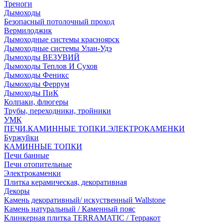
Треноги
Дымоходы
Безопасный потолочный проход
Вермилоджик
Дымоходные системы красноярск
Дымоходные системы Улан-Удэ
Дымоходы ВЕЗУВИЙ
Дымоходы Теплов И Сухов
Дымоходы Феникс
Дымоходы Феррум
Дымоходы ПиК
Колпаки, флюгеры
Трубы, переходники, тройники
УМК
ПЕЧИ.КАМИННЫЕ ТОПКИ.ЭЛЕКТРОКАМЕНКИ
Буржуйки
КАМИННЫЕ ТОПКИ
Печи банные
Печи отопительные
Электрокаменки
Плитка керамическая, декоративная
Декоры
Камень декоративный/ искуственный Wallstone
Камень натуральный / Каменный пояс
Клинкерная плитка TERRAMATIC / Терракот