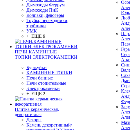
Осо
Дымоходы Феррум
Але
Дымоходы ПиК
Юрь
Колпаки, флюгеры
Люб
Трубы, переходники,
Анд
тройники
Але
УМК
Пар
+ ЕЩЕ 9
Але
Пав
Гер
ПЕЧИ.КАМИННЫЕ
Сер
ТОПКИ.ЭЛЕКТРОКАМЕНКИ
Ана
Син
Буржуйки
Вал
КАМИННЫЕ ТОПКИ
Сах
Печи банные
Дми
Печи отопительные
Сер
Электрокаменки
Кле
+ ЕЩЕ 2
Анд
Фед
Зал
Плитка керамическая,
Але
декоративная
Але
Декоры
Маз
Камень декоративный/
Але