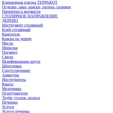
Клинкерная плитка ТЕРРАКОТ
Отделка, лаки, краски, патина, силикон
Пропитки и жидкости
СТОЛЯРНОЕ НАПРАВЛЕНИЕ
ДЕРЕВО
Инструмент столярный
Клей столярный
Краситель
Краска по дереву
Масло
Морилка
Пигмент
Смола
Шлифовальные круги
Шпатлевка
Сопутствующие
Арматура
Инструменты
Книги
Мелочовка
Огнетушители
Труба, уголок, полоса
Печники
Услуги
Услуги печника