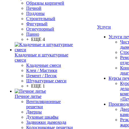
Образцы кирпичей
Печной
Поддоны
Строительный
Фигурный
Услуги
Огнеупорный
Панно
Услуги пе
+ ЕЩЕ 4
Чис
дым
Стр
Кладочные и штукатурные
Рем
смеси
отде
Кладочные смеси
Конс
Клеи / Мастики
диа
Цемент / Песок
Курсы пе
Штукатурные смеси
Кур
+ ЕЩЕ 1
дела
ком
Печное литье
«Пе
Вентиляционные
Производ
решетки
Две
Дверцы
кам
Духовые шкафы
Резк
Задвижки дымохода
жар
Колосниковые решетки