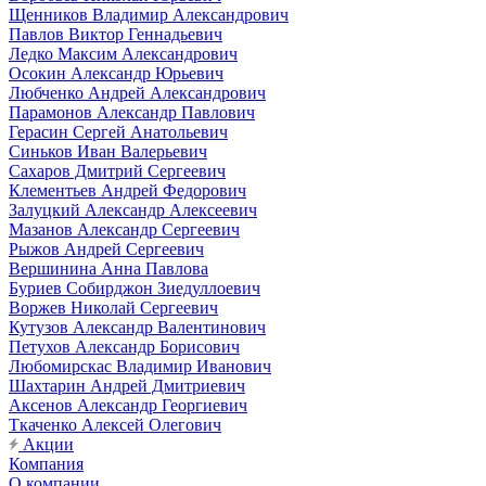
Щенников Владимир Александрович
Павлов Виктор Геннадьевич
Ледко Максим Александрович
Осокин Александр Юрьевич
Любченко Андрей Александрович
Парамонов Александр Павлович
Герасин Сергей Анатольевич
Синьков Иван Валерьевич
Сахаров Дмитрий Сергеевич
Клементьев Андрей Федорович
Залуцкий Александр Алексеевич
Мазанов Александр Сергеевич
Рыжов Андрей Сергеевич
Вершинина Анна Павлова
Буриев Собирджон Зиедуллоевич
Воржев Николай Сергеевич
Кутузов Александр Валентинович
Петухов Александр Борисович
Любомирскас Владимир Иванович
Шахтарин Андрей Дмитриевич
Аксенов Александр Георгиевич
Ткаченко Алексей Олегович
Акции
Компания
О компании