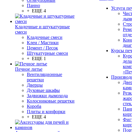
Огнеупорный
Панно
Услуги пе
+ ЕЩЕ 4
Чис
дым
Стр
Кладочные и штукатурные
Рем
смеси
отде
Кладочные смеси
Конс
Клеи / Мастики
диа
Цемент / Песок
Курсы пе
Штукатурные смеси
Кур
+ ЕЩЕ 1
дела
ком
Печное литье
«Пе
Вентиляционные
Производ
решетки
Две
Дверцы
кам
Духовые шкафы
Резк
Задвижки дымохода
жар
Колосниковые решетки
стек
Короба
Пан
Плиты и конфорки
кир
+ ЕЩЕ 4
Фиг
кир
Пор