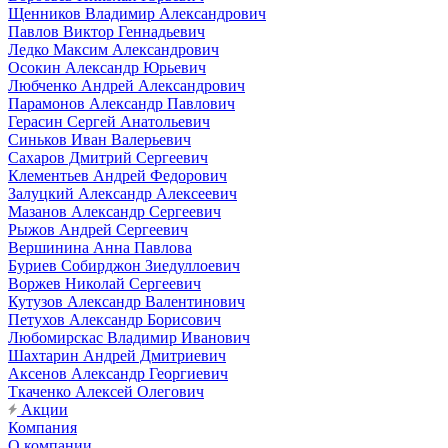
Щенников Владимир Александрович
Павлов Виктор Геннадьевич
Ледко Максим Александрович
Осокин Александр Юрьевич
Любченко Андрей Александрович
Парамонов Александр Павлович
Герасин Сергей Анатольевич
Синьков Иван Валерьевич
Сахаров Дмитрий Сергеевич
Клементьев Андрей Федорович
Залуцкий Александр Алексеевич
Мазанов Александр Сергеевич
Рыжов Андрей Сергеевич
Вершинина Анна Павлова
Буриев Собирджон Зиедуллоевич
Воржев Николай Сергеевич
Кутузов Александр Валентинович
Петухов Александр Борисович
Любомирскас Владимир Иванович
Шахтарин Андрей Дмитриевич
Аксенов Александр Георгиевич
Ткаченко Алексей Олегович
Акции
Компания
О компании