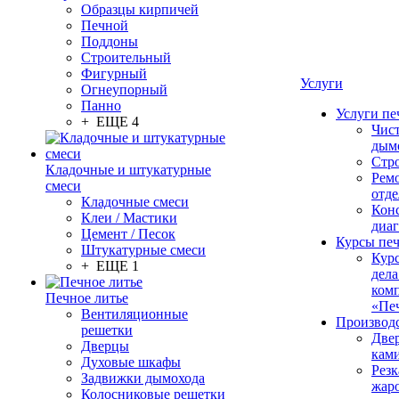
Образцы кирпичей
Печной
Поддоны
Строительный
Фигурный
Услуги
Огнеупорный
Панно
Услуги пе
+ ЕЩЕ 4
Чис
дым
Стр
Кладочные и штукатурные
Рем
смеси
отде
Кладочные смеси
Конс
Клеи / Мастики
диа
Цемент / Песок
Курсы пе
Штукатурные смеси
Кур
+ ЕЩЕ 1
дела
ком
Печное литье
«Пе
Вентиляционные
Производ
решетки
Две
Дверцы
кам
Духовые шкафы
Резк
Задвижки дымохода
жар
Колосниковые решетки