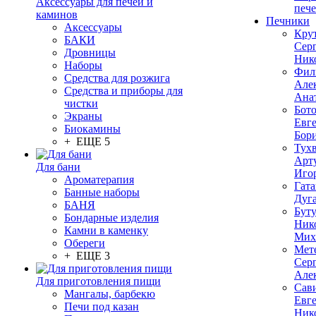
Аксессуары для печей и
печ
каминов
Печники
Аксессуары
Кру
БАКИ
Сер
Дровницы
Ник
Наборы
Фил
Средства для розжига
Але
Средства и приборы для
Ана
чистки
Бот
Экраны
Евг
Биокамины
Бор
+ ЕЩЕ 5
Тух
Арт
Для бани
Иго
Ароматерапия
Гата
Банные наборы
Дуг
БАНЯ
Бут
Бондарные изделия
Ник
Камни в каменку
Мих
Обереги
Мет
+ ЕЩЕ 3
Сер
Але
Для приготовления пищи
Сав
Мангалы, барбекю
Евг
Печи под казан
Ник