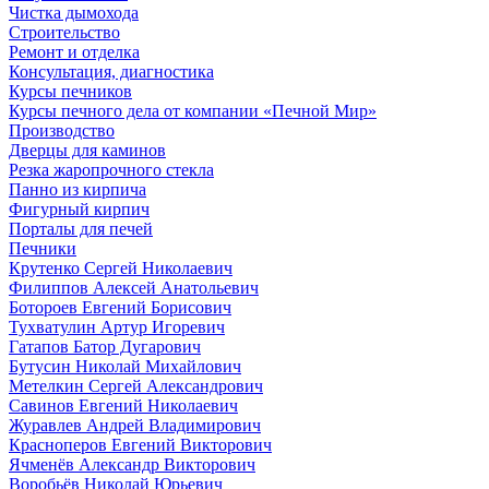
Чистка дымохода
Строительство
Ремонт и отделка
Консультация, диагностика
Курсы печников
Курсы печного дела от компании «Печной Мир»
Производство
Дверцы для каминов
Резка жаропрочного стекла
Панно из кирпича
Фигурный кирпич
Порталы для печей
Печники
Крутенко Сергей Николаевич
Филиппов Алексей Анатольевич
Ботороев Евгений Борисович
Тухватулин Артур Игоревич
Гатапов Батор Дугарович
Бутусин Николай Михайлович
Метелкин Сергей Александрович
Савинов Евгений Николаевич
Журавлев Андрей Владимирович
Красноперов Евгений Викторович
Ячменёв Александр Викторович
Воробьёв Николай Юрьевич