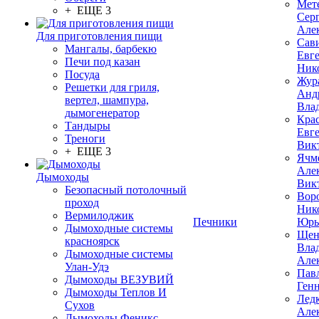
Мет
+ ЕЩЕ 3
Сер
Але
Для приготовления пищи
Сав
Мангалы, барбекю
Евг
Печи под казан
Ник
Посуда
Жур
Решетки для гриля,
Анд
вертел, шампура,
Вла
дымогенератор
Кра
Тандыры
Евг
Треноги
Вик
+ ЕЩЕ 3
Ячм
Але
Дымоходы
Вик
Безопасный потолочный
Вор
проход
Ник
Вермилоджик
Печники
Юрь
Дымоходные системы
Щен
красноярск
Вла
Дымоходные системы
Але
Улан-Удэ
Пав
Дымоходы ВЕЗУВИЙ
Ген
Дымоходы Теплов И
Лед
Сухов
Але
Дымоходы Феникс