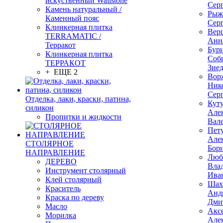
искуственный Wallstone
Сер
Камень натуральный /
Рыж
Каменный пояс
Сер
Клинкерная плитка
Вер
TERRAMATIC /
Анн
Терракот
Бур
Клинкерная плитка
Соб
ТЕРРАКОТ
Зие
+ ЕЩЕ 2
Вор
Ник
Сер
Отделка, лаки, краски, патина,
Кут
силикон
Але
Пропитки и жидкости
Вал
Пет
Але
СТОЛЯРНОЕ
Бор
НАПРАВЛЕНИЕ
Люб
ДЕРЕВО
Вла
Инструмент столярный
Ива
Клей столярный
Шах
Краситель
Анд
Краска по дереву
Дми
Масло
Акс
Морилка
Але