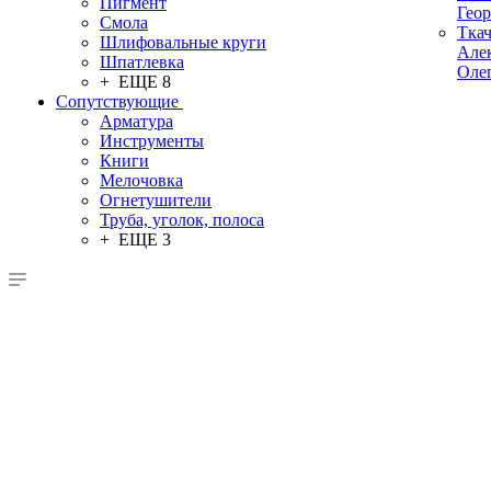
Пигмент
Гео
Смола
Тка
Шлифовальные круги
Але
Шпатлевка
Оле
+ ЕЩЕ 8
Сопутствующие
Арматура
Инструменты
Книги
Мелочовка
Огнетушители
Труба, уголок, полоса
+ ЕЩЕ 3