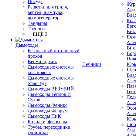
Посуда
Жур
Решетки для гриля,
Анд
вертел, шампура,
Вла
дымогенератор
Кра
Тандыры
Евг
Треноги
Вик
+ ЕЩЕ 3
Ячм
Але
Дымоходы
Вик
Безопасный потолочный
Вор
проход
Ник
Вермилоджик
Печники
Юрь
Дымоходные системы
Щен
красноярск
Вла
Дымоходные системы
Але
Улан-Удэ
Пав
Дымоходы ВЕЗУВИЙ
Ген
Дымоходы Теплов И
Лед
Сухов
Але
Дымоходы Феникс
Осо
Дымоходы Феррум
Але
Дымоходы ПиК
Юрь
Колпаки, флюгеры
Люб
Трубы, переходники,
Анд
тройники
Але