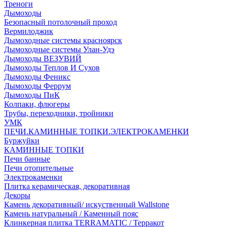
Треноги
Дымоходы
Безопасный потолочный проход
Вермилоджик
Дымоходные системы красноярск
Дымоходные системы Улан-Удэ
Дымоходы ВЕЗУВИЙ
Дымоходы Теплов И Сухов
Дымоходы Феникс
Дымоходы Феррум
Дымоходы ПиК
Колпаки, флюгеры
Трубы, переходники, тройники
УМК
ПЕЧИ.КАМИННЫЕ ТОПКИ.ЭЛЕКТРОКАМЕНКИ
Буржуйки
КАМИННЫЕ ТОПКИ
Печи банные
Печи отопительные
Электрокаменки
Плитка керамическая, декоративная
Декоры
Камень декоративный/ искуственный Wallstone
Камень натуральный / Каменный пояс
Клинкерная плитка TERRAMATIC / Терракот