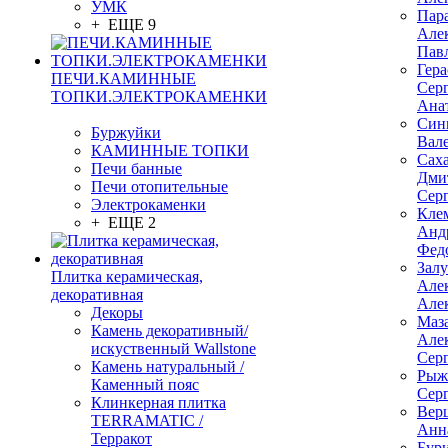
УМК
Пар
+ ЕЩЕ 9
Але
Пав
Гер
ПЕЧИ.КАМИННЫЕ
Сер
ТОПКИ.ЭЛЕКТРОКАМЕНКИ
Ана
Син
Буржуйки
Вал
КАМИННЫЕ ТОПКИ
Сах
Печи банные
Дми
Печи отопительные
Сер
Электрокаменки
Кле
+ ЕЩЕ 2
Анд
Фед
Зал
Плитка керамическая,
Але
декоративная
Але
Декоры
Маз
Камень декоративный/
Але
искуственный Wallstone
Сер
Камень натуральный /
Рыж
Каменный пояс
Сер
Клинкерная плитка
Вер
TERRAMATIC /
Анн
Терракот
Бур