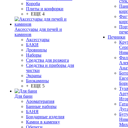
стек
Короба
Пан
Плиты и конфорки
кир
+ ЕЩЕ 4
Фиг
кир
Пор
Аксессуары для печей и
печ
каминов
Печники
Аксессуары
Кру
БАКИ
Сер
Дровницы
Ник
Наборы
Фил
Средства для розжига
Але
Средства и приборы для
Ана
чистки
Бот
Экраны
Евг
Биокамины
Бор
+ ЕЩЕ 5
Тух
Арт
Для бани
Иго
Ароматерапия
Гата
Банные наборы
Дуг
БАНЯ
Бут
Бондарные изделия
Ник
Камни в каменку
Мих
Обереги