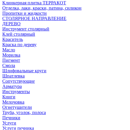
Клинкерная плитка ТЕРРАКОТ
Отделка, лаки, краски, патина, силикон
Пропитки и жидкости
СТОЛЯРНОЕ НАПРАВЛЕНИЕ
ДЕРЕВО
Инструмент столярный
Клей столярный
Краситель
Краска по дереву
Масло
Морилка
Пигмент
Смола
Шлифовальные круги
Шпатлевка
Сопутствующие
Арматура
Инструменты
Книги
Мелочовка
Огнетушители
Труба, уголок, полоса
Печники
Услуги
Услуги печника