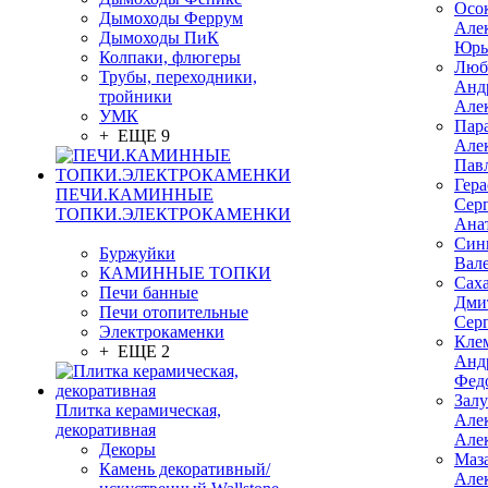
Осо
Дымоходы Феррум
Але
Дымоходы ПиК
Юрь
Колпаки, флюгеры
Люб
Трубы, переходники,
Анд
тройники
Але
УМК
Пар
+ ЕЩЕ 9
Але
Пав
Гер
ПЕЧИ.КАМИННЫЕ
Сер
ТОПКИ.ЭЛЕКТРОКАМЕНКИ
Ана
Син
Буржуйки
Вал
КАМИННЫЕ ТОПКИ
Сах
Печи банные
Дми
Печи отопительные
Сер
Электрокаменки
Кле
+ ЕЩЕ 2
Анд
Фед
Зал
Плитка керамическая,
Але
декоративная
Але
Декоры
Маз
Камень декоративный/
Але