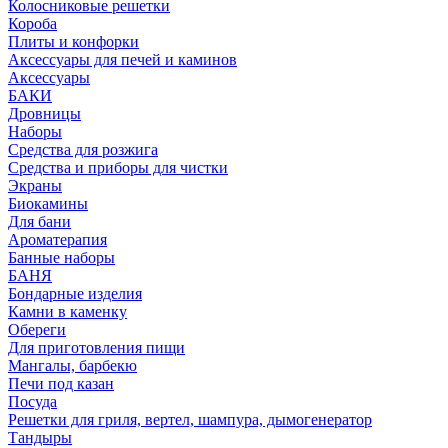
Колосниковые решетки
Короба
Плиты и конфорки
Аксессуары для печей и каминов
Аксессуары
БАКИ
Дровницы
Наборы
Средства для розжига
Средства и приборы для чистки
Экраны
Биокамины
Для бани
Ароматерапия
Банные наборы
БАНЯ
Бондарные изделия
Камни в каменку
Обереги
Для приготовления пищи
Мангалы, барбекю
Печи под казан
Посуда
Решетки для гриля, вертел, шампура, дымогенератор
Тандыры