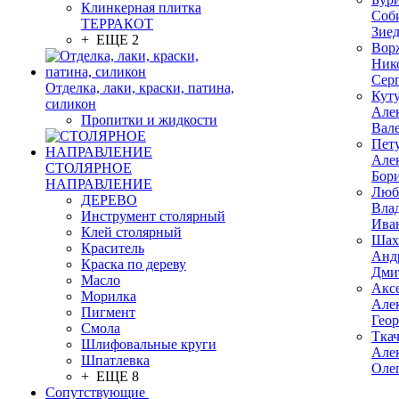
Клинкерная плитка
Соб
ТЕРРАКОТ
Зие
+ ЕЩЕ 2
Вор
Ник
Сер
Отделка, лаки, краски, патина,
Кут
силикон
Але
Пропитки и жидкости
Вал
Пет
Але
СТОЛЯРНОЕ
Бор
НАПРАВЛЕНИЕ
Люб
ДЕРЕВО
Вла
Инструмент столярный
Ива
Клей столярный
Шах
Краситель
Анд
Краска по дереву
Дми
Масло
Акс
Морилка
Але
Пигмент
Гео
Смола
Тка
Шлифовальные круги
Але
Шпатлевка
Оле
+ ЕЩЕ 8
Сопутствующие