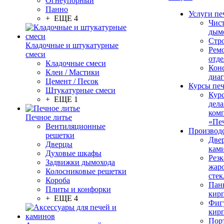
Огнеупорный
Панно
Услуги пе
+ ЕЩЕ 4
Чис
дым
Стр
Кладочные и штукатурные
Рем
смеси
отде
Кладочные смеси
Конс
Клеи / Мастики
диа
Цемент / Песок
Курсы пе
Штукатурные смеси
Кур
+ ЕЩЕ 1
дела
ком
Печное литье
«Пе
Вентиляционные
Производ
решетки
Две
Дверцы
кам
Духовые шкафы
Резк
Задвижки дымохода
жар
Колосниковые решетки
стек
Короба
Пан
Плиты и конфорки
кир
+ ЕЩЕ 4
Фиг
кир
Пор