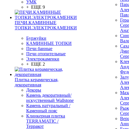
УМК
Пар
+ ЕЩЕ 9
Але
Пав
Гер
ПЕЧИ.КАМИННЫЕ
Сер
ТОПКИ.ЭЛЕКТРОКАМЕНКИ
Ана
Син
Буржуйки
Вал
КАМИННЫЕ ТОПКИ
Сах
Печи банные
Дми
Печи отопительные
Сер
Электрокаменки
Кле
+ ЕЩЕ 2
Анд
Фед
Зал
Плитка керамическая,
Але
декоративная
Але
Декоры
Маз
Камень декоративный/
Але
искуственный Wallstone
Сер
Камень натуральный /
Рыж
Каменный пояс
Сер
Клинкерная плитка
Вер
TERRAMATIC /
Анн
Терракот
Бур