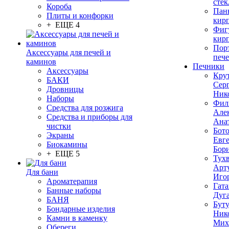
стек
Короба
Пан
Плиты и конфорки
кир
+ ЕЩЕ 4
Фиг
кир
Пор
Аксессуары для печей и
печ
каминов
Печники
Аксессуары
Кру
БАКИ
Сер
Дровницы
Ник
Наборы
Фил
Средства для розжига
Але
Средства и приборы для
Ана
чистки
Бот
Экраны
Евг
Биокамины
Бор
+ ЕЩЕ 5
Тух
Арт
Для бани
Иго
Ароматерапия
Гата
Банные наборы
Дуг
БАНЯ
Бут
Бондарные изделия
Ник
Камни в каменку
Мих
Обереги