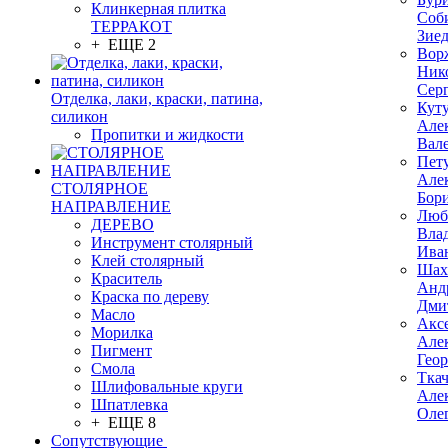
Клинкерная плитка
Соб
ТЕРРАКОТ
Зие
+ ЕЩЕ 2
Вор
Ник
Сер
Отделка, лаки, краски, патина,
Кут
силикон
Але
Пропитки и жидкости
Вал
Пет
Але
СТОЛЯРНОЕ
Бор
НАПРАВЛЕНИЕ
Люб
ДЕРЕВО
Вла
Инструмент столярный
Ива
Клей столярный
Шах
Краситель
Анд
Краска по дереву
Дми
Масло
Акс
Морилка
Але
Пигмент
Гео
Смола
Тка
Шлифовальные круги
Але
Шпатлевка
Оле
+ ЕЩЕ 8
Сопутствующие