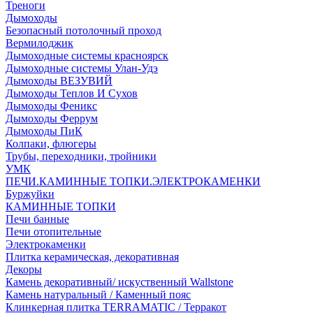
Треноги
Дымоходы
Безопасный потолочный проход
Вермилоджик
Дымоходные системы красноярск
Дымоходные системы Улан-Удэ
Дымоходы ВЕЗУВИЙ
Дымоходы Теплов И Сухов
Дымоходы Феникс
Дымоходы Феррум
Дымоходы ПиК
Колпаки, флюгеры
Трубы, переходники, тройники
УМК
ПЕЧИ.КАМИННЫЕ ТОПКИ.ЭЛЕКТРОКАМЕНКИ
Буржуйки
КАМИННЫЕ ТОПКИ
Печи банные
Печи отопительные
Электрокаменки
Плитка керамическая, декоративная
Декоры
Камень декоративный/ искуственный Wallstone
Камень натуральный / Каменный пояс
Клинкерная плитка TERRAMATIC / Терракот