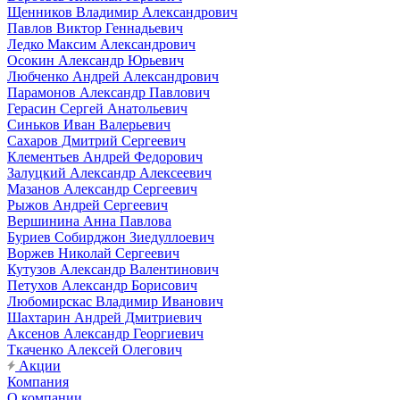
Щенников Владимир Александрович
Павлов Виктор Геннадьевич
Ледко Максим Александрович
Осокин Александр Юрьевич
Любченко Андрей Александрович
Парамонов Александр Павлович
Герасин Сергей Анатольевич
Синьков Иван Валерьевич
Сахаров Дмитрий Сергеевич
Клементьев Андрей Федорович
Залуцкий Александр Алексеевич
Мазанов Александр Сергеевич
Рыжов Андрей Сергеевич
Вершинина Анна Павлова
Буриев Собирджон Зиедуллоевич
Воржев Николай Сергеевич
Кутузов Александр Валентинович
Петухов Александр Борисович
Любомирскас Владимир Иванович
Шахтарин Андрей Дмитриевич
Аксенов Александр Георгиевич
Ткаченко Алексей Олегович
Акции
Компания
О компании