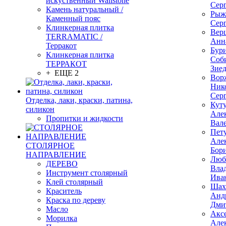
искуственный Wallstone
Сер
Камень натуральный /
Рыж
Каменный пояс
Сер
Клинкерная плитка
Вер
TERRAMATIC /
Анн
Терракот
Бур
Клинкерная плитка
Соб
ТЕРРАКОТ
Зие
+ ЕЩЕ 2
Вор
Ник
Сер
Отделка, лаки, краски, патина,
Кут
силикон
Але
Пропитки и жидкости
Вал
Пет
Але
СТОЛЯРНОЕ
Бор
НАПРАВЛЕНИЕ
Люб
ДЕРЕВО
Вла
Инструмент столярный
Ива
Клей столярный
Шах
Краситель
Анд
Краска по дереву
Дми
Масло
Акс
Морилка
Але