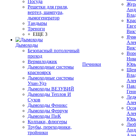
Посуда
Жур
Решетки для гриля,
Анд
вертел, шампура,
Вла
дымогенератор
Кра
Тандыры
Евг
Треноги
Вик
+ ЕЩЕ 3
Ячм
Але
Дымоходы
Вик
Безопасный потолочный
Вор
проход
Ник
Вермилоджик
Печники
Юрь
Дымоходные системы
Щен
красноярск
Вла
Дымоходные системы
Але
Улан-Удэ
Пав
Дымоходы ВЕЗУВИЙ
Ген
Дымоходы Теплов И
Лед
Сухов
Але
Дымоходы Феникс
Осо
Дымоходы Феррум
Але
Дымоходы ПиК
Юрь
Колпаки, флюгеры
Люб
Трубы, переходники,
Анд
тройники
Але