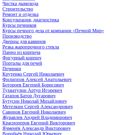
Чистка дымохода
Строительство
Ремонт и отделка
Консультация, диагностика
Курсы печников
Курсы печного дела от компании «Печной Мир»
Производство
Дверцы для каминов
Резка жаропрочного стекла
Панно из кирпича
Фигурный кирпич
Порталы для печей
Печники
Крутенко Сергей Николаевич
Филиппов Алексей Анатольевич
Ботороев Евгений Борисович
Тухватулин Артур Игоревич
Гатапов Батор Дугарович
Бутусин Николай Михайлович
Метелкин Сергей Александрович
Савинов Евгений Николаевич
Журавлев Андрей Владимирович
Красноперов Евгений Викторович
Ячменёв Александр Викторович
Воробьёв Николай Юрьевич