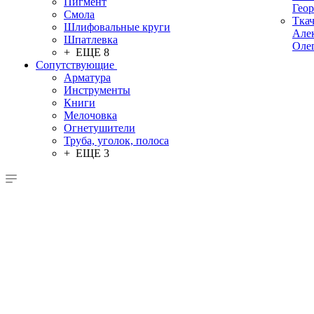
Пигмент
Гео
Смола
Тка
Шлифовальные круги
Але
Шпатлевка
Оле
+ ЕЩЕ 8
Сопутствующие
Арматура
Инструменты
Книги
Мелочовка
Огнетушители
Труба, уголок, полоса
+ ЕЩЕ 3