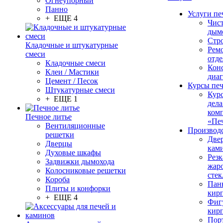
Огнеупорный
Панно
Услуги пе
+ ЕЩЕ 4
Чис
дым
Стр
Кладочные и штукатурные
Рем
смеси
отде
Кладочные смеси
Конс
Клеи / Мастики
диа
Цемент / Песок
Курсы пе
Штукатурные смеси
Кур
+ ЕЩЕ 1
дела
ком
Печное литье
«Пе
Вентиляционные
Производ
решетки
Две
Дверцы
кам
Духовые шкафы
Резк
Задвижки дымохода
жар
Колосниковые решетки
стек
Короба
Пан
Плиты и конфорки
кир
+ ЕЩЕ 4
Фиг
кир
Пор