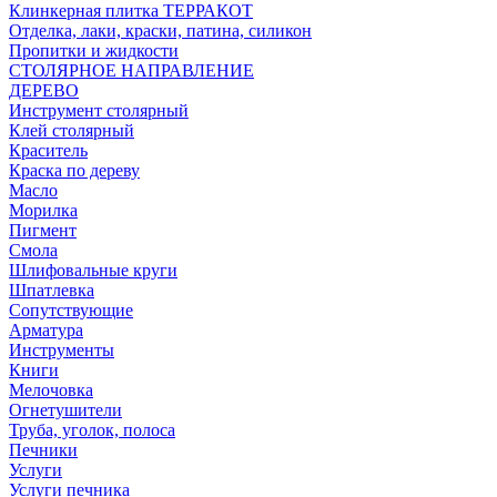
Клинкерная плитка ТЕРРАКОТ
Отделка, лаки, краски, патина, силикон
Пропитки и жидкости
СТОЛЯРНОЕ НАПРАВЛЕНИЕ
ДЕРЕВО
Инструмент столярный
Клей столярный
Краситель
Краска по дереву
Масло
Морилка
Пигмент
Смола
Шлифовальные круги
Шпатлевка
Сопутствующие
Арматура
Инструменты
Книги
Мелочовка
Огнетушители
Труба, уголок, полоса
Печники
Услуги
Услуги печника