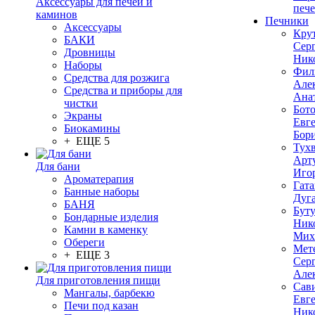
Аксессуары для печей и
печ
каминов
Печники
Аксессуары
Кру
БАКИ
Сер
Дровницы
Ник
Наборы
Фил
Средства для розжига
Але
Средства и приборы для
Ана
чистки
Бот
Экраны
Евг
Биокамины
Бор
+ ЕЩЕ 5
Тух
Арт
Для бани
Иго
Ароматерапия
Гата
Банные наборы
Дуг
БАНЯ
Бут
Бондарные изделия
Ник
Камни в каменку
Мих
Обереги
Мет
+ ЕЩЕ 3
Сер
Але
Для приготовления пищи
Сав
Мангалы, барбекю
Евг
Печи под казан
Ник