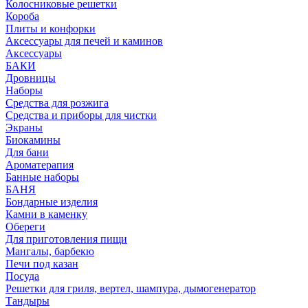
Колосниковые решетки
Короба
Плиты и конфорки
Аксессуары для печей и каминов
Аксессуары
БАКИ
Дровницы
Наборы
Средства для розжига
Средства и приборы для чистки
Экраны
Биокамины
Для бани
Ароматерапия
Банные наборы
БАНЯ
Бондарные изделия
Камни в каменку
Обереги
Для приготовления пищи
Мангалы, барбекю
Печи под казан
Посуда
Решетки для гриля, вертел, шампура, дымогенератор
Тандыры