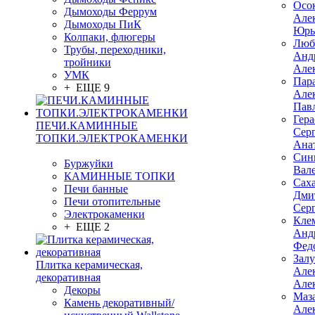
Осо
Дымоходы Феррум
Але
Дымоходы ПиК
Юрь
Колпаки, флюгеры
Люб
Трубы, переходники,
Анд
тройники
Але
УМК
Пар
+ ЕЩЕ 9
Але
Пав
Гер
ПЕЧИ.КАМИННЫЕ
Сер
ТОПКИ.ЭЛЕКТРОКАМЕНКИ
Ана
Син
Буржуйки
Вал
КАМИННЫЕ ТОПКИ
Сах
Печи банные
Дми
Печи отопительные
Сер
Электрокаменки
Кле
+ ЕЩЕ 2
Анд
Фед
Зал
Плитка керамическая,
Але
декоративная
Але
Декоры
Маз
Камень декоративный/
Але