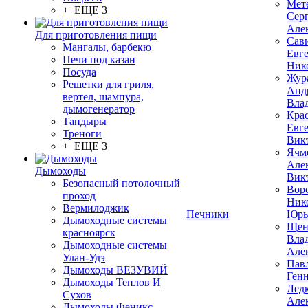
Мет
+ ЕЩЕ 3
Сер
Але
Для приготовления пищи
Сав
Мангалы, барбекю
Евг
Печи под казан
Ник
Посуда
Жур
Решетки для гриля,
Анд
вертел, шампура,
Вла
дымогенератор
Кра
Тандыры
Евг
Треноги
Вик
+ ЕЩЕ 3
Ячм
Але
Дымоходы
Вик
Безопасный потолочный
Вор
проход
Ник
Вермилоджик
Печники
Юрь
Дымоходные системы
Щен
красноярск
Вла
Дымоходные системы
Але
Улан-Удэ
Пав
Дымоходы ВЕЗУВИЙ
Ген
Дымоходы Теплов И
Лед
Сухов
Але
Дымоходы Феникс