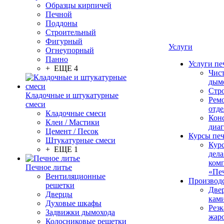
Образцы кирпичей
Печной
Поддоны
Строительный
Фигурный
Услуги
Огнеупорный
Панно
Услуги пе
+ ЕЩЕ 4
Чис
дым
Стр
Кладочные и штукатурные
Рем
смеси
отде
Кладочные смеси
Конс
Клеи / Мастики
диа
Цемент / Песок
Курсы пе
Штукатурные смеси
Кур
+ ЕЩЕ 1
дела
ком
Печное литье
«Пе
Вентиляционные
Производ
решетки
Две
Дверцы
кам
Духовые шкафы
Резк
Задвижки дымохода
жар
Колосниковые решетки