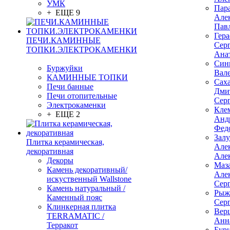
УМК
Пар
+ ЕЩЕ 9
Але
Пав
Гер
ПЕЧИ.КАМИННЫЕ
Сер
ТОПКИ.ЭЛЕКТРОКАМЕНКИ
Ана
Син
Буржуйки
Вал
КАМИННЫЕ ТОПКИ
Сах
Печи банные
Дми
Печи отопительные
Сер
Электрокаменки
Кле
+ ЕЩЕ 2
Анд
Фед
Зал
Плитка керамическая,
Але
декоративная
Але
Декоры
Маз
Камень декоративный/
Але
искуственный Wallstone
Сер
Камень натуральный /
Рыж
Каменный пояс
Сер
Клинкерная плитка
Вер
TERRAMATIC /
Анн
Терракот
Бур