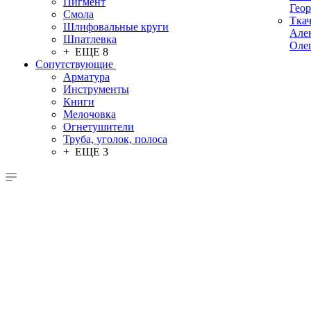
Пигмент
Гео
Смола
Тка
Шлифовальные круги
Але
Шпатлевка
Оле
+ ЕЩЕ 8
Сопутствующие
Арматура
Инструменты
Книги
Мелочовка
Огнетушители
Труба, уголок, полоса
+ ЕЩЕ 3