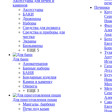
Аксессуары для печей и
печ
каминов
Печники
Аксессуары
Кру
БАКИ
Сер
Дровницы
Ник
Наборы
Фил
Средства для розжига
Але
Средства и приборы для
Ана
чистки
Бот
Экраны
Евг
Биокамины
Бор
+ ЕЩЕ 5
Тух
Арт
Для бани
Иго
Ароматерапия
Гата
Банные наборы
Дуг
БАНЯ
Бут
Бондарные изделия
Ник
Камни в каменку
Мих
Обереги
Мет
+ ЕЩЕ 3
Сер
Але
Для приготовления пищи
Сав
Мангалы, барбекю
Евг
Печи под казан
Ник