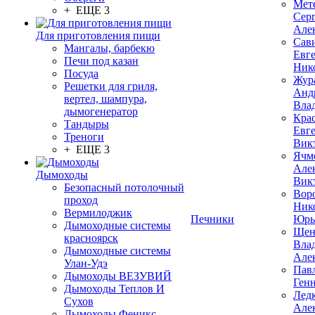
Мет
+ ЕЩЕ 3
Сер
Але
Для приготовления пищи
Сав
Мангалы, барбекю
Евг
Печи под казан
Ник
Посуда
Жур
Решетки для гриля,
Анд
вертел, шампура,
Вла
дымогенератор
Кра
Тандыры
Евг
Треноги
Вик
+ ЕЩЕ 3
Ячм
Але
Дымоходы
Вик
Безопасный потолочный
Вор
проход
Ник
Вермилоджик
Печники
Юрь
Дымоходные системы
Щен
красноярск
Вла
Дымоходные системы
Але
Улан-Удэ
Пав
Дымоходы ВЕЗУВИЙ
Ген
Дымоходы Теплов И
Лед
Сухов
Але
Дымоходы Феникс