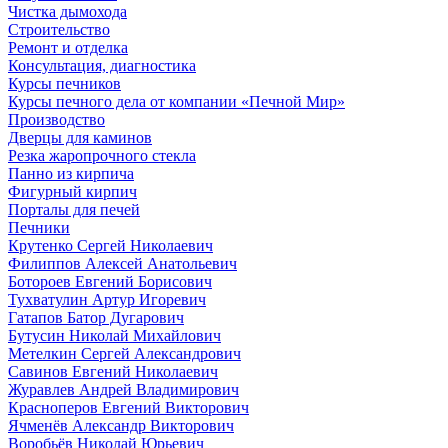
Чистка дымохода
Строительство
Ремонт и отделка
Консультация, диагностика
Курсы печников
Курсы печного дела от компании «Печной Мир»
Производство
Дверцы для каминов
Резка жаропрочного стекла
Панно из кирпича
Фигурный кирпич
Порталы для печей
Печники
Крутенко Сергей Николаевич
Филиппов Алексей Анатольевич
Ботороев Евгений Борисович
Тухватулин Артур Игоревич
Гатапов Батор Дугарович
Бутусин Николай Михайлович
Метелкин Сергей Александрович
Савинов Евгений Николаевич
Журавлев Андрей Владимирович
Красноперов Евгений Викторович
Ячменёв Александр Викторович
Воробьёв Николай Юрьевич