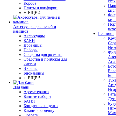
стек
Короба
Пан
Плиты и конфорки
кир
+ ЕЩЕ 4
Фиг
кир
Пор
Аксессуары для печей и
печ
каминов
Печники
Аксессуары
Кру
БАКИ
Сер
Дровницы
Ник
Наборы
Фил
Средства для розжига
Але
Средства и приборы для
Ана
чистки
Бот
Экраны
Евг
Биокамины
Бор
+ ЕЩЕ 5
Тух
Арт
Для бани
Иго
Ароматерапия
Гата
Банные наборы
Дуг
БАНЯ
Бут
Бондарные изделия
Ник
Камни в каменку
Мих
Обереги