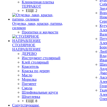
Клинкерная плитка
Соб
ТЕРРАКОТ
Зие
+ ЕЩЕ 2
Вор
Ник
Сер
Отделка, лаки, краски, патина,
Кут
силикон
Але
Пропитки и жидкости
Вал
Пет
Але
СТОЛЯРНОЕ
Бор
НАПРАВЛЕНИЕ
Люб
ДЕРЕВО
Вла
Инструмент столярный
Ива
Клей столярный
Шах
Краситель
Анд
Краска по дереву
Дми
Масло
Акс
Морилка
Але
Пигмент
Гео
Смола
Тка
Шлифовальные круги
Але
Шпатлевка
Оле
+ ЕЩЕ 8
Сопутствующие