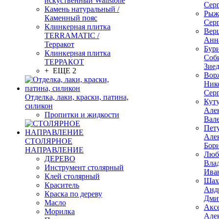
искуственный Wallstone
Сер
Камень натуральный /
Рыж
Каменный пояс
Сер
Клинкерная плитка
Вер
TERRAMATIC /
Анн
Терракот
Бур
Клинкерная плитка
Соб
ТЕРРАКОТ
Зие
+ ЕЩЕ 2
Вор
Ник
Сер
Отделка, лаки, краски, патина,
Кут
силикон
Але
Пропитки и жидкости
Вал
Пет
Але
СТОЛЯРНОЕ
Бор
НАПРАВЛЕНИЕ
Люб
ДЕРЕВО
Вла
Инструмент столярный
Ива
Клей столярный
Шах
Краситель
Анд
Краска по дереву
Дми
Масло
Акс
Морилка
Але