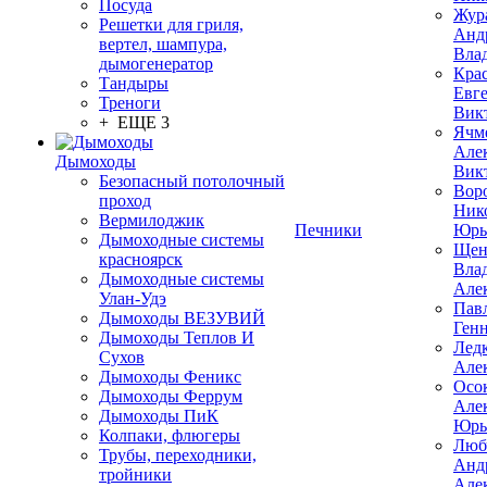
Посуда
Жур
Решетки для гриля,
Анд
вертел, шампура,
Вла
дымогенератор
Кра
Тандыры
Евг
Треноги
Вик
+ ЕЩЕ 3
Ячм
Але
Дымоходы
Вик
Безопасный потолочный
Вор
проход
Ник
Вермилоджик
Печники
Юрь
Дымоходные системы
Щен
красноярск
Вла
Дымоходные системы
Але
Улан-Удэ
Пав
Дымоходы ВЕЗУВИЙ
Ген
Дымоходы Теплов И
Лед
Сухов
Але
Дымоходы Феникс
Осо
Дымоходы Феррум
Але
Дымоходы ПиК
Юрь
Колпаки, флюгеры
Люб
Трубы, переходники,
Анд
тройники
Але