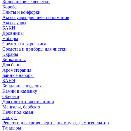
Колосниковые решетки
Короба
Плиты и конфорки
Аксессуары для печей и каминов
Аксессуары
БАКИ
Дровницы
Наборы
Средства для розжига
Средства и приборы для чистки
Экраны
Биокамины
Для бани
Ароматерапия
Банные наборы
БАНЯ
Бондарные изделия
Камни в каменку
Обереги
Для приготовления пищи
Мангалы, барбекю
Печи под казан
Посуда
Решетки для гриля, вертел, шампура, дымогенератор
Тандыры