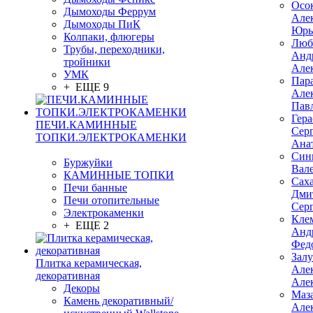
Осо
Дымоходы Феррум
Але
Дымоходы ПиК
Юрь
Колпаки, флюгеры
Люб
Трубы, переходники,
Анд
тройники
Але
УМК
Пар
+ ЕЩЕ 9
Але
Пав
Гер
ПЕЧИ.КАМИННЫЕ
Сер
ТОПКИ.ЭЛЕКТРОКАМЕНКИ
Ана
Син
Буржуйки
Вал
КАМИННЫЕ ТОПКИ
Сах
Печи банные
Дми
Печи отопительные
Сер
Электрокаменки
Кле
+ ЕЩЕ 2
Анд
Фед
Зал
Плитка керамическая,
Але
декоративная
Але
Декоры
Маз
Камень декоративный/
Але