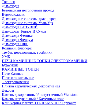
Треноги
Дымоходы
Безопасный потолочный проход
Вермилоджик
Дымоходные системы красноярск
Дымоходные системы Улан-Удэ
Дымоходы ВЕЗУВИЙ
Дымоходы Теплов И Сухов
Дымоходы Феникс
Дымоходы Феррум
Дымоходы ПиК
Колпаки, флюгеры
Трубы, переходники, тройники
УМК
ПЕЧИ.КАМИННЫЕ ТОПКИ.ЭЛЕКТРОКАМЕНКИ
Буржуйки
КАМИННЫЕ ТОПКИ
Печи банные
Печи отопительные
Электрокаменки
Плитка керамическая, декоративная
Декоры
Камень декоративный/ искуственный Wallstone
Камень натуральный / Каменный пояс
Клинкерная плитка TERRAMATIC / Терракот