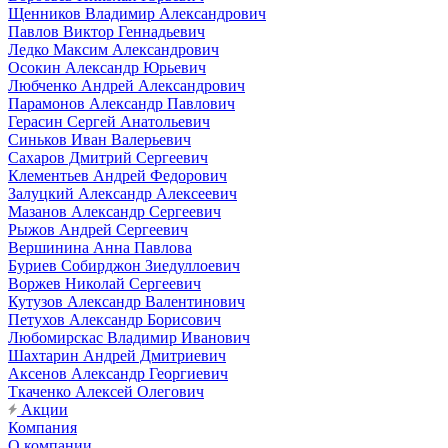
Щенников Владимир Александрович
Павлов Виктор Геннадьевич
Ледко Максим Александрович
Осокин Александр Юрьевич
Любченко Андрей Александрович
Парамонов Александр Павлович
Герасин Сергей Анатольевич
Синьков Иван Валерьевич
Сахаров Дмитрий Сергеевич
Клементьев Андрей Федорович
Залуцкий Александр Алексеевич
Мазанов Александр Сергеевич
Рыжов Андрей Сергеевич
Вершинина Анна Павлова
Буриев Собирджон Зиедуллоевич
Воржев Николай Сергеевич
Кутузов Александр Валентинович
Петухов Александр Борисович
Любомирскас Владимир Иванович
Шахтарин Андрей Дмитриевич
Аксенов Александр Георгиевич
Ткаченко Алексей Олегович
Акции
Компания
О компании