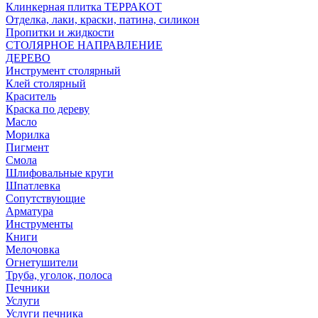
Клинкерная плитка ТЕРРАКОТ
Отделка, лаки, краски, патина, силикон
Пропитки и жидкости
СТОЛЯРНОЕ НАПРАВЛЕНИЕ
ДЕРЕВО
Инструмент столярный
Клей столярный
Краситель
Краска по дереву
Масло
Морилка
Пигмент
Смола
Шлифовальные круги
Шпатлевка
Сопутствующие
Арматура
Инструменты
Книги
Мелочовка
Огнетушители
Труба, уголок, полоса
Печники
Услуги
Услуги печника