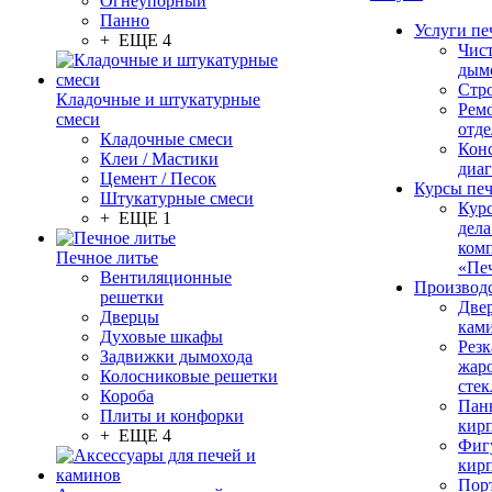
Огнеупорный
Панно
Услуги пе
+ ЕЩЕ 4
Чис
дым
Стр
Кладочные и штукатурные
Рем
смеси
отде
Кладочные смеси
Конс
Клеи / Мастики
диа
Цемент / Песок
Курсы пе
Штукатурные смеси
Кур
+ ЕЩЕ 1
дела
ком
Печное литье
«Пе
Вентиляционные
Производ
решетки
Две
Дверцы
кам
Духовые шкафы
Резк
Задвижки дымохода
жар
Колосниковые решетки
стек
Короба
Пан
Плиты и конфорки
кир
+ ЕЩЕ 4
Фиг
кир
Пор