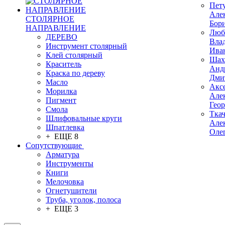
Пет
Але
СТОЛЯРНОЕ
Бор
НАПРАВЛЕНИЕ
Люб
ДЕРЕВО
Вла
Инструмент столярный
Ива
Клей столярный
Шах
Краситель
Анд
Краска по дереву
Дми
Масло
Акс
Морилка
Але
Пигмент
Гео
Смола
Тка
Шлифовальные круги
Але
Шпатлевка
Оле
+ ЕЩЕ 8
Сопутствующие
Арматура
Инструменты
Книги
Мелочовка
Огнетушители
Труба, уголок, полоса
+ ЕЩЕ 3