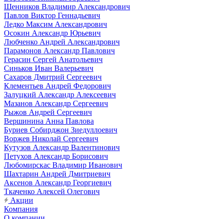
Щенников Владимир Александрович
Павлов Виктор Геннадьевич
Ледко Максим Александрович
Осокин Александр Юрьевич
Любченко Андрей Александрович
Парамонов Александр Павлович
Герасин Сергей Анатольевич
Синьков Иван Валерьевич
Сахаров Дмитрий Сергеевич
Клементьев Андрей Федорович
Залуцкий Александр Алексеевич
Мазанов Александр Сергеевич
Рыжов Андрей Сергеевич
Вершинина Анна Павлова
Буриев Собирджон Зиедуллоевич
Воржев Николай Сергеевич
Кутузов Александр Валентинович
Петухов Александр Борисович
Любомирскас Владимир Иванович
Шахтарин Андрей Дмитриевич
Аксенов Александр Георгиевич
Ткаченко Алексей Олегович
Акции
Компания
О компании