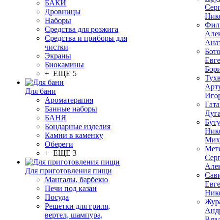
БАКИ
Сер
Дровницы
Ник
Наборы
Фил
Средства для розжига
Але
Средства и приборы для
Ана
чистки
Бот
Экраны
Евг
Биокамины
Бор
+ ЕЩЕ 5
Тух
Арт
Для бани
Иго
Ароматерапия
Гата
Банные наборы
Дуг
БАНЯ
Бут
Бондарные изделия
Ник
Камни в каменку
Мих
Обереги
Мет
+ ЕЩЕ 3
Сер
Але
Для приготовления пищи
Сав
Мангалы, барбекю
Евг
Печи под казан
Ник
Посуда
Жур
Решетки для гриля,
Анд
вертел, шампура,
Вла