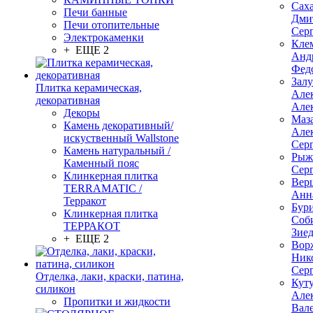
Сах
Печи банные
Дми
Печи отопительные
Сер
Электрокаменки
Кле
+ ЕЩЕ 2
Анд
Фед
Зал
Плитка керамическая,
Але
декоративная
Але
Декоры
Маз
Камень декоративный/
Але
искуственный Wallstone
Сер
Камень натуральный /
Рыж
Каменный пояс
Сер
Клинкерная плитка
Вер
TERRAMATIC /
Анн
Терракот
Бур
Клинкерная плитка
Соб
ТЕРРАКОТ
Зие
+ ЕЩЕ 2
Вор
Ник
Сер
Отделка, лаки, краски, патина,
Кут
силикон
Але
Пропитки и жидкости
Вал