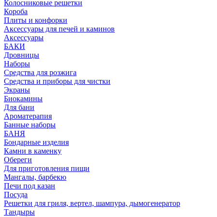
Колосниковые решетки
Короба
Плиты и конфорки
Аксессуары для печей и каминов
Аксессуары
БАКИ
Дровницы
Наборы
Средства для розжига
Средства и приборы для чистки
Экраны
Биокамины
Для бани
Ароматерапия
Банные наборы
БАНЯ
Бондарные изделия
Камни в каменку
Обереги
Для приготовления пищи
Мангалы, барбекю
Печи под казан
Посуда
Решетки для гриля, вертел, шампура, дымогенератор
Тандыры