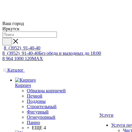
Ваш город
Иркутск
8 (3952) 91-40-40
8 (3952) 91-40-40
Без обеда и выходных до 18:00
8 964 1000 120
MAX
Каталог
Кирпич
Образцы кирпичей
Печной
Поддоны
Строительный
Фигурный
Услуги
Огнеупорный
Панно
Услуги пе
+ ЕЩЕ 4
Чис