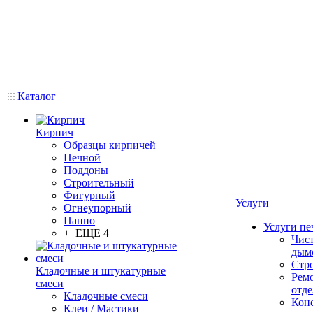
Каталог
Кирпич
Образцы кирпичей
Печной
Поддоны
Строительный
Фигурный
Услуги
Огнеупорный
Панно
Услуги пе
+ ЕЩЕ 4
Чис
дым
Стр
Кладочные и штукатурные
Рем
смеси
отде
Кладочные смеси
Конс
Клеи / Мастики