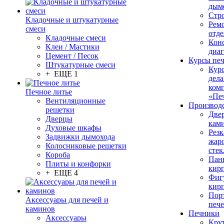
дым
Стр
Кладочные и штукатурные
Рем
смеси
отде
Кладочные смеси
Конс
Клеи / Мастики
диа
Цемент / Песок
Курсы пе
Штукатурные смеси
Кур
+ ЕЩЕ 1
дела
ком
Печное литье
«Пе
Вентиляционные
Производ
решетки
Две
Дверцы
кам
Духовые шкафы
Резк
Задвижки дымохода
жар
Колосниковые решетки
стек
Короба
Пан
Плиты и конфорки
кир
+ ЕЩЕ 4
Фиг
кир
Пор
Аксессуары для печей и
печ
каминов
Печники
Аксессуары
Кру