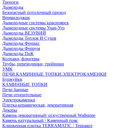
Треноги
Дымоходы
Безопасный потолочный проход
Вермилоджик
Дымоходные системы красноярск
Дымоходные системы Улан-Удэ
Дымоходы ВЕЗУВИЙ
Дымоходы Теплов И Сухов
Дымоходы Феникс
Дымоходы Феррум
Дымоходы ПиК
Колпаки, флюгеры
Трубы, переходники, тройники
УМК
ПЕЧИ.КАМИННЫЕ ТОПКИ.ЭЛЕКТРОКАМЕНКИ
Буржуйки
КАМИННЫЕ ТОПКИ
Печи банные
Печи отопительные
Электрокаменки
Плитка керамическая, декоративная
Декоры
Камень декоративный/ искуственный Wallstone
Камень натуральный / Каменный пояс
Клинкерная плитка TERRAMATIC / Терракот