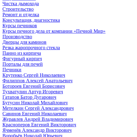
Чистка дымохода
Строительство
Ремонт и отделка
Консультация, диагностика
Курсы печников
Курсы печного дела от компании «Печной Мир»
Производство
Дверцы для каминов
Резка жаропрочного стекла
Панно из кирпича
Фигурный кирпич
Порталы для печей
Печники
Крутенко Сергей Николаевич
Филиппов Алексей Анатольевич
Ботороев Евгений Борисович
Тухватулин Артур Игоревич
Гатапов Батор Дугарович
Бутусин Николай Михайлович
Метелкин Сергей Александрович
Савинов Евгений Николаевич
Журавлев Андрей Владимирович
Красноперов Евгений Викторович
Ячменёв Александр Викторович
Воробьёв Николай Юрьевич