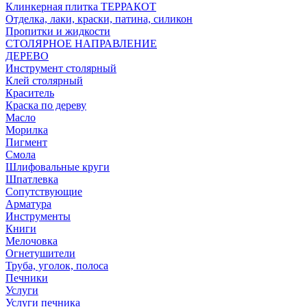
Клинкерная плитка ТЕРРАКОТ
Отделка, лаки, краски, патина, силикон
Пропитки и жидкости
СТОЛЯРНОЕ НАПРАВЛЕНИЕ
ДЕРЕВО
Инструмент столярный
Клей столярный
Краситель
Краска по дереву
Масло
Морилка
Пигмент
Смола
Шлифовальные круги
Шпатлевка
Сопутствующие
Арматура
Инструменты
Книги
Мелочовка
Огнетушители
Труба, уголок, полоса
Печники
Услуги
Услуги печника