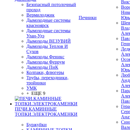
Вик
Безопасный потолочный
Вор
проход
Ник
Вермилоджик
Печники
Юрь
Дымоходные системы
Щен
красноярск
Вла
Дымоходные системы
Але
Улан-Удэ
Пав
Дымоходы ВЕЗУВИЙ
Ген
Дымоходы Теплов И
Лед
Сухов
Але
Дымоходы Феникс
Осо
Дымоходы Феррум
Але
Дымоходы ПиК
Юрь
Колпаки, флюгеры
Люб
Трубы, переходники,
Анд
тройники
Але
УМК
Пар
+ ЕЩЕ 9
Але
Пав
Гер
ПЕЧИ.КАМИННЫЕ
Сер
ТОПКИ.ЭЛЕКТРОКАМЕНКИ
Ана
Син
Буржуйки
Вал
КАМИННЫЕ ТОПКИ