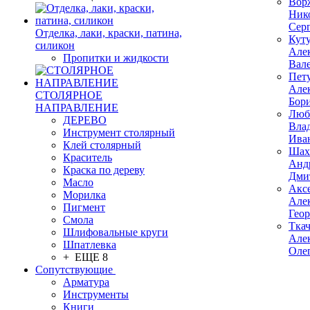
Вор
Ник
Сер
Отделка, лаки, краски, патина,
Кут
силикон
Але
Пропитки и жидкости
Вал
Пет
Але
СТОЛЯРНОЕ
Бор
НАПРАВЛЕНИЕ
Люб
ДЕРЕВО
Вла
Инструмент столярный
Ива
Клей столярный
Шах
Краситель
Анд
Краска по дереву
Дми
Масло
Акс
Морилка
Але
Пигмент
Гео
Смола
Тка
Шлифовальные круги
Але
Шпатлевка
Оле
+ ЕЩЕ 8
Сопутствующие
Арматура
Инструменты
Книги