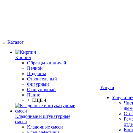
Каталог
Кирпич
Образцы кирпичей
Печной
Поддоны
Строительный
Фигурный
Услуги
Огнеупорный
Панно
Услуги пе
+ ЕЩЕ 4
Чис
дым
Стр
Кладочные и штукатурные
Рем
смеси
отде
Кладочные смеси
Конс
Клеи / Мастики