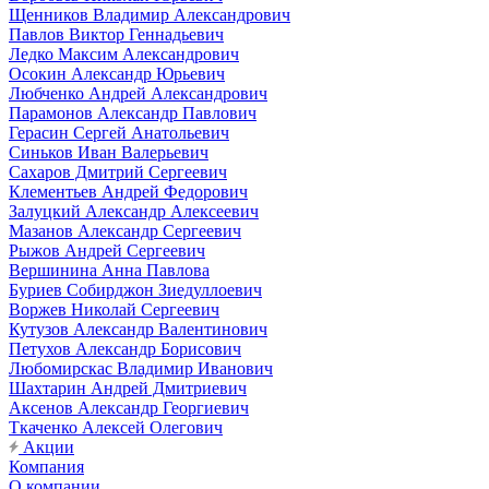
Щенников Владимир Александрович
Павлов Виктор Геннадьевич
Ледко Максим Александрович
Осокин Александр Юрьевич
Любченко Андрей Александрович
Парамонов Александр Павлович
Герасин Сергей Анатольевич
Синьков Иван Валерьевич
Сахаров Дмитрий Сергеевич
Клементьев Андрей Федорович
Залуцкий Александр Алексеевич
Мазанов Александр Сергеевич
Рыжов Андрей Сергеевич
Вершинина Анна Павлова
Буриев Собирджон Зиедуллоевич
Воржев Николай Сергеевич
Кутузов Александр Валентинович
Петухов Александр Борисович
Любомирскас Владимир Иванович
Шахтарин Андрей Дмитриевич
Аксенов Александр Георгиевич
Ткаченко Алексей Олегович
Акции
Компания
О компании