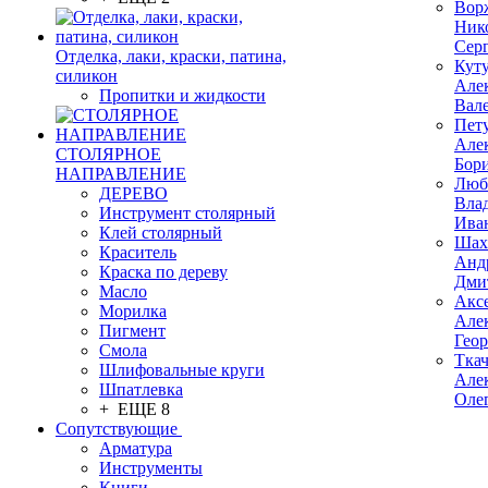
Вор
Ник
Сер
Отделка, лаки, краски, патина,
Кут
силикон
Але
Пропитки и жидкости
Вал
Пет
Але
СТОЛЯРНОЕ
Бор
НАПРАВЛЕНИЕ
Люб
ДЕРЕВО
Вла
Инструмент столярный
Ива
Клей столярный
Шах
Краситель
Анд
Краска по дереву
Дми
Масло
Акс
Морилка
Але
Пигмент
Гео
Смола
Тка
Шлифовальные круги
Але
Шпатлевка
Оле
+ ЕЩЕ 8
Сопутствующие
Арматура
Инструменты
Книги