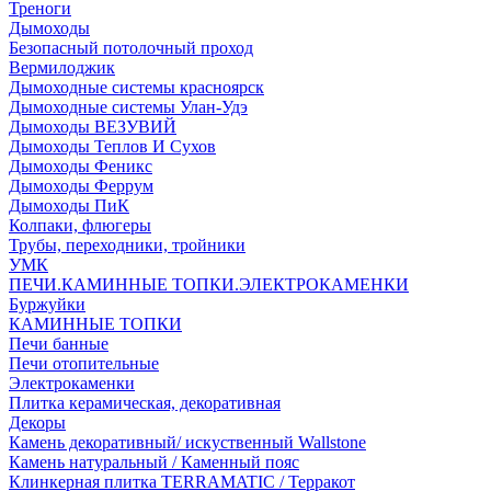
Треноги
Дымоходы
Безопасный потолочный проход
Вермилоджик
Дымоходные системы красноярск
Дымоходные системы Улан-Удэ
Дымоходы ВЕЗУВИЙ
Дымоходы Теплов И Сухов
Дымоходы Феникс
Дымоходы Феррум
Дымоходы ПиК
Колпаки, флюгеры
Трубы, переходники, тройники
УМК
ПЕЧИ.КАМИННЫЕ ТОПКИ.ЭЛЕКТРОКАМЕНКИ
Буржуйки
КАМИННЫЕ ТОПКИ
Печи банные
Печи отопительные
Электрокаменки
Плитка керамическая, декоративная
Декоры
Камень декоративный/ искуственный Wallstone
Камень натуральный / Каменный пояс
Клинкерная плитка TERRAMATIC / Терракот