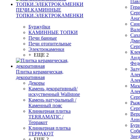
Пав
Гер
ПЕЧИ.КАМИННЫЕ
Сер
ТОПКИ.ЭЛЕКТРОКАМЕНКИ
Ана
Син
Буржуйки
Вал
КАМИННЫЕ ТОПКИ
Сах
Печи банные
Дми
Печи отопительные
Сер
Электрокаменки
Кле
+ ЕЩЕ 2
Анд
Фед
Зал
Плитка керамическая,
Але
декоративная
Але
Декоры
Маз
Камень декоративный/
Але
искуственный Wallstone
Сер
Камень натуральный /
Рыж
Каменный пояс
Сер
Клинкерная плитка
Вер
TERRAMATIC /
Анн
Терракот
Бур
Клинкерная плитка
Соб
ТЕРРАКОТ
Зие
+ ЕЩЕ 2