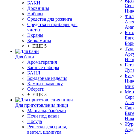
Кру
БАКИ
Сер
Дровницы
Ник
Наборы
Фил
Средства для розжига
Але
Средства и приборы для
Ана
чистки
Бот
Экраны
Евг
Биокамины
Бор
+ ЕЩЕ 5
Тух
Арт
Для бани
Иго
Ароматерапия
Гата
Банные наборы
Дуг
БАНЯ
Бут
Бондарные изделия
Ник
Камни в каменку
Мих
Обереги
Мет
+ ЕЩЕ 3
Сер
Але
Для приготовления пищи
Сав
Мангалы, барбекю
Евг
Печи под казан
Ник
Посуда
Жур
Решетки для гриля,
Анд
вертел, шампура,