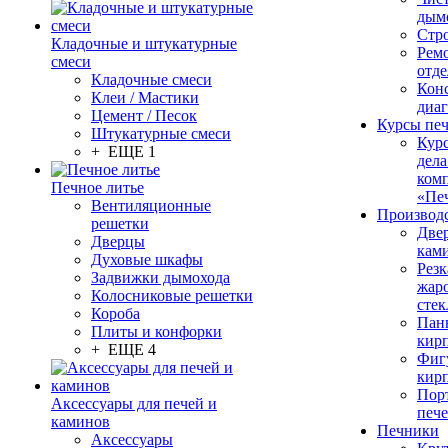
дым
Стр
Кладочные и штукатурные
Рем
смеси
отде
Кладочные смеси
Конс
Клеи / Мастики
диа
Цемент / Песок
Курсы пе
Штукатурные смеси
Кур
+ ЕЩЕ 1
дела
ком
Печное литье
«Пе
Вентиляционные
Производ
решетки
Две
Дверцы
кам
Духовые шкафы
Резк
Задвижки дымохода
жар
Колосниковые решетки
стек
Короба
Пан
Плиты и конфорки
кир
+ ЕЩЕ 4
Фиг
кир
Пор
Аксессуары для печей и
печ
каминов
Печники
Аксессуары