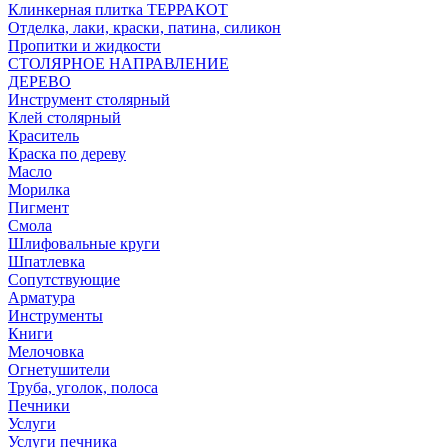
Клинкерная плитка ТЕРРАКОТ
Отделка, лаки, краски, патина, силикон
Пропитки и жидкости
СТОЛЯРНОЕ НАПРАВЛЕНИЕ
ДЕРЕВО
Инструмент столярный
Клей столярный
Краситель
Краска по дереву
Масло
Морилка
Пигмент
Смола
Шлифовальные круги
Шпатлевка
Сопутствующие
Арматура
Инструменты
Книги
Мелочовка
Огнетушители
Труба, уголок, полоса
Печники
Услуги
Услуги печника