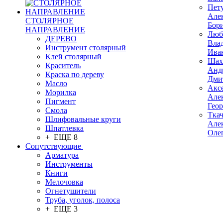
Пет
Але
СТОЛЯРНОЕ
Бор
НАПРАВЛЕНИЕ
Люб
ДЕРЕВО
Вла
Инструмент столярный
Ива
Клей столярный
Шах
Краситель
Анд
Краска по дереву
Дми
Масло
Акс
Морилка
Але
Пигмент
Гео
Смола
Тка
Шлифовальные круги
Але
Шпатлевка
Оле
+ ЕЩЕ 8
Сопутствующие
Арматура
Инструменты
Книги
Мелочовка
Огнетушители
Труба, уголок, полоса
+ ЕЩЕ 3