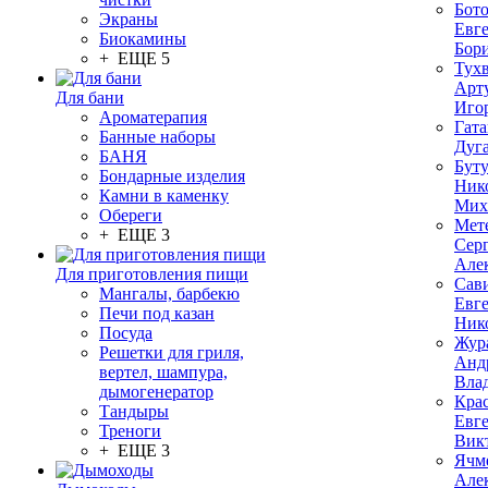
Бот
Экраны
Евг
Биокамины
Бор
+ ЕЩЕ 5
Тух
Арт
Для бани
Иго
Ароматерапия
Гата
Банные наборы
Дуг
БАНЯ
Бут
Бондарные изделия
Ник
Камни в каменку
Мих
Обереги
Мет
+ ЕЩЕ 3
Сер
Але
Для приготовления пищи
Сав
Мангалы, барбекю
Евг
Печи под казан
Ник
Посуда
Жур
Решетки для гриля,
Анд
вертел, шампура,
Вла
дымогенератор
Кра
Тандыры
Евг
Треноги
Вик
+ ЕЩЕ 3
Ячм
Але