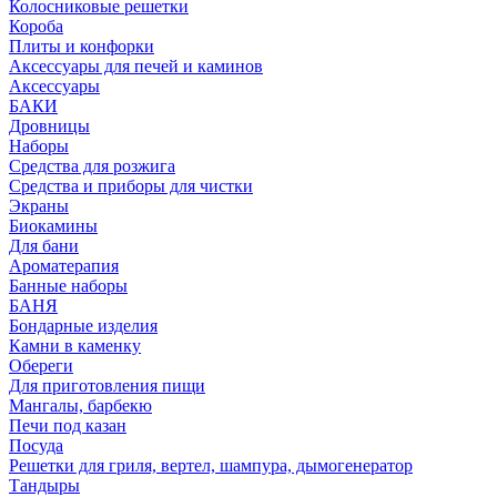
Колосниковые решетки
Короба
Плиты и конфорки
Аксессуары для печей и каминов
Аксессуары
БАКИ
Дровницы
Наборы
Средства для розжига
Средства и приборы для чистки
Экраны
Биокамины
Для бани
Ароматерапия
Банные наборы
БАНЯ
Бондарные изделия
Камни в каменку
Обереги
Для приготовления пищи
Мангалы, барбекю
Печи под казан
Посуда
Решетки для гриля, вертел, шампура, дымогенератор
Тандыры