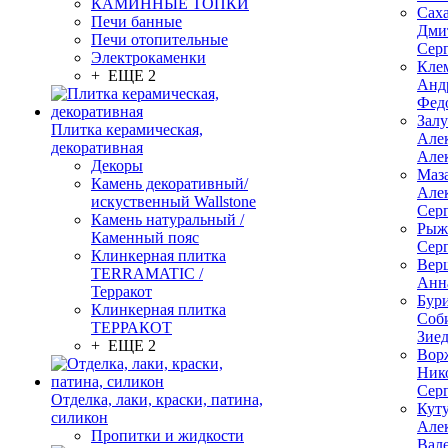
КАМИННЫЕ ТОПКИ
Сах
Печи банные
Дми
Печи отопительные
Сер
Электрокаменки
Кле
+ ЕЩЕ 2
Анд
Фед
Зал
Плитка керамическая,
Але
декоративная
Але
Декоры
Маз
Камень декоративный/
Але
искуственный Wallstone
Сер
Камень натуральный /
Рыж
Каменный пояс
Сер
Клинкерная плитка
Вер
TERRAMATIC /
Анн
Терракот
Бур
Клинкерная плитка
Соб
ТЕРРАКОТ
Зие
+ ЕЩЕ 2
Вор
Ник
Сер
Отделка, лаки, краски, патина,
Кут
силикон
Але
Пропитки и жидкости
Вал