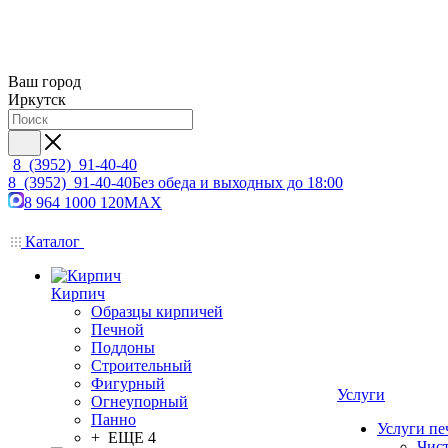
Ваш город
Иркутск
8 (3952) 91-40-40
8 (3952) 91-40-40
Без обеда и выходных до 18:00
8 964 1000 120
MAX
Каталог
Кирпич
Образцы кирпичей
Печной
Поддоны
Строительный
Фигурный
Услуги
Огнеупорный
Панно
Услуги пе
+ ЕЩЕ 4
Чис