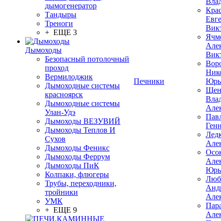
Вла
дымогенератор
Кра
Тандыры
Евг
Треноги
Вик
+ ЕЩЕ 3
Ячм
Але
Дымоходы
Вик
Безопасный потолочный
Вор
проход
Ник
Вермилоджик
Печники
Юрь
Дымоходные системы
Щен
красноярск
Вла
Дымоходные системы
Але
Улан-Удэ
Пав
Дымоходы ВЕЗУВИЙ
Ген
Дымоходы Теплов И
Лед
Сухов
Але
Дымоходы Феникс
Осо
Дымоходы Феррум
Але
Дымоходы ПиК
Юрь
Колпаки, флюгеры
Люб
Трубы, переходники,
Анд
тройники
Але
УМК
Пар
+ ЕЩЕ 9
Але