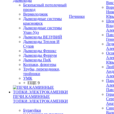
Дымоходы
Вик
Безопасный потолочный
Вор
проход
Ник
Вермилоджик
Печники
Юрь
Дымоходные системы
Щен
красноярск
Вла
Дымоходные системы
Але
Улан-Удэ
Пав
Дымоходы ВЕЗУВИЙ
Ген
Дымоходы Теплов И
Лед
Сухов
Але
Дымоходы Феникс
Осо
Дымоходы Феррум
Але
Дымоходы ПиК
Юрь
Колпаки, флюгеры
Люб
Трубы, переходники,
Анд
тройники
Але
УМК
Пар
+ ЕЩЕ 9
Але
Пав
Гер
ПЕЧИ.КАМИННЫЕ
Сер
ТОПКИ.ЭЛЕКТРОКАМЕНКИ
Ана
Син
Буржуйки
Вал