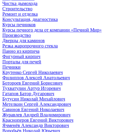
Чистка дымохода
Строительство
Ремонт и отделка
Консультация, диагностика
Курсы печников
Курсы печного дела от компании «Печной Мир»
Производство
Дверцы для каминов
Резка жаропрочного стекла
Панно из кирпича
Фигурный кирпич
Порталы для печей
Печники
Крутенко Сергей Николаевич
Филиппов Алексей Анатольевич
Ботороев Евгений Борисович
Тухватулин Артур Игоревич
Гатапов Батор Дугарович
Бутусин Николай Михайлович
Метелкин Сергей Александрович
Савинов Евгений Николаевич
Журавлев Андрей Владимирович
Красноперов Евгений Викторович
Ячменёв Александр Викторович
Воробьёв Николай Юрьевич