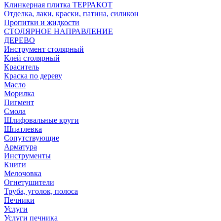
Клинкерная плитка ТЕРРАКОТ
Отделка, лаки, краски, патина, силикон
Пропитки и жидкости
СТОЛЯРНОЕ НАПРАВЛЕНИЕ
ДЕРЕВО
Инструмент столярный
Клей столярный
Краситель
Краска по дереву
Масло
Морилка
Пигмент
Смола
Шлифовальные круги
Шпатлевка
Сопутствующие
Арматура
Инструменты
Книги
Мелочовка
Огнетушители
Труба, уголок, полоса
Печники
Услуги
Услуги печника