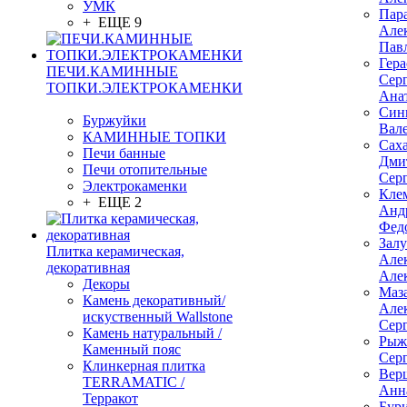
УМК
Пар
+ ЕЩЕ 9
Але
Пав
Гер
ПЕЧИ.КАМИННЫЕ
Сер
ТОПКИ.ЭЛЕКТРОКАМЕНКИ
Ана
Син
Буржуйки
Вал
КАМИННЫЕ ТОПКИ
Сах
Печи банные
Дми
Печи отопительные
Сер
Электрокаменки
Кле
+ ЕЩЕ 2
Анд
Фед
Зал
Плитка керамическая,
Але
декоративная
Але
Декоры
Маз
Камень декоративный/
Але
искуственный Wallstone
Сер
Камень натуральный /
Рыж
Каменный пояс
Сер
Клинкерная плитка
Вер
TERRAMATIC /
Анн
Терракот
Бур