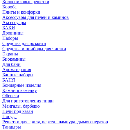
Колосниковые решетки
Короба
Плиты и конфорки
Аксессуары для печей и каминов
Аксессуары
БАКИ
Дровницы
Наборы
Средства для розжига
Средства и приборы для чистки
Экраны
Биокамины
Для бани
Ароматерапия
Банные наборы
БАНЯ
Бондарные изделия
Камни в каменку
Обереги
Для приготовления пищи
Мангалы, барбекю
Печи под казан
Посуда
Решетки для гриля, вертел, шампура, дымогенератор
Тандыры