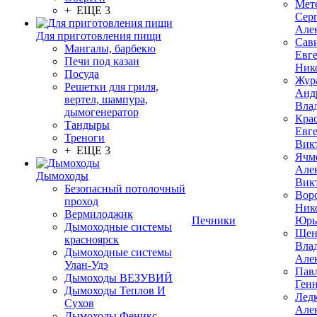
Мет
+ ЕЩЕ 3
Сер
Але
Для приготовления пищи
Сав
Мангалы, барбекю
Евг
Печи под казан
Ник
Посуда
Жур
Решетки для гриля,
Анд
вертел, шампура,
Вла
дымогенератор
Кра
Тандыры
Евг
Треноги
Вик
+ ЕЩЕ 3
Ячм
Але
Дымоходы
Вик
Безопасный потолочный
Вор
проход
Ник
Вермилоджик
Печники
Юрь
Дымоходные системы
Щен
красноярск
Вла
Дымоходные системы
Але
Улан-Удэ
Пав
Дымоходы ВЕЗУВИЙ
Ген
Дымоходы Теплов И
Лед
Сухов
Але
Дымоходы Феникс