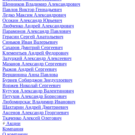
Щенников Владимир Александрович
Павлов Виктор Геннадьевич
Ледко Максим Александрович
Осокин Александр Юрьевич
Любченко Андрей Александрович
Парамонов Александр Павлович
Герасин Сергей Анатольевич
Синьков Иван Валерьевич
Сахаров Дмитрий Сергеевич
Клементьев Андрей Федорович
Залуцкий Александр Алексеевич
Мазанов Александр Сергеевич
Рыжов Андрей Сергеевич
Вершинина Анна Павлова
Буриев Собирджон Зиедуллоевич
Воржев Николай Сергеевич
Кутузов Александр Валентинович
Петухов Александр Борисович
Любомирскас Владимир Иванович
Шахтарин Андрей Дмитриевич
Аксенов Александр Георгиевич
Ткаченко Алексей Олегович
Акции
Компания
О компании