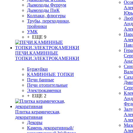
Осо
Дымоходы Феррум
Але
Дымоходы ПиК
Юрь
Колпаки, флюгеры
Люб
Трубы, переходники,
Анд
тройники
Але
УМК
Пар
+ ЕЩЕ 9
Але
Пав
Гер
ПЕЧИ.КАМИННЫЕ
Сер
ТОПКИ.ЭЛЕКТРОКАМЕНКИ
Ана
Син
Буржуйки
Вал
КАМИННЫЕ ТОПКИ
Сах
Печи банные
Дми
Печи отопительные
Сер
Электрокаменки
Кле
+ ЕЩЕ 2
Анд
Фед
Зал
Плитка керамическая,
Але
декоративная
Але
Декоры
Маз
Камень декоративный/
Але