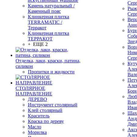
искуственный Wallstone
Сер
Камень натуральный /
Рыж
Каменный пояс
Сер
Клинкерная плитка
Вер
TERRAMATIC /
Анн
Терракот
Бур
Клинкерная плитка
Соб
ТЕРРАКОТ
Зие
+ ЕЩЕ 2
Вор
Ник
Сер
Отделка, лаки, краски, патина,
Кут
силикон
Але
Пропитки и жидкости
Вал
Пет
Але
СТОЛЯРНОЕ
Бор
НАПРАВЛЕНИЕ
Люб
ДЕРЕВО
Вла
Инструмент столярный
Ива
Клей столярный
Шах
Краситель
Анд
Краска по дереву
Дми
Масло
Акс
Морилка
Але