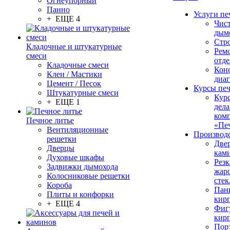
Огнеупорный
Панно
Услуги пе
+ ЕЩЕ 4
Чис
дым
Стр
Кладочные и штукатурные
Рем
смеси
отде
Кладочные смеси
Конс
Клеи / Мастики
диа
Цемент / Песок
Курсы пе
Штукатурные смеси
Кур
+ ЕЩЕ 1
дела
ком
Печное литье
«Пе
Вентиляционные
Производ
решетки
Две
Дверцы
кам
Духовые шкафы
Резк
Задвижки дымохода
жар
Колосниковые решетки
стек
Короба
Пан
Плиты и конфорки
кир
+ ЕЩЕ 4
Фиг
кир
Пор