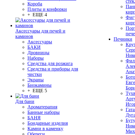
стек
Короба
Пан
Плиты и конфорки
кир
+ ЕЩЕ 4
Фиг
кир
Пор
Аксессуары для печей и
печ
каминов
Печники
Аксессуары
Кру
БАКИ
Сер
Дровницы
Ник
Наборы
Фил
Средства для розжига
Але
Средства и приборы для
Ана
чистки
Бот
Экраны
Евг
Биокамины
Бор
+ ЕЩЕ 5
Тух
Арт
Для бани
Иго
Ароматерапия
Гата
Банные наборы
Дуг
БАНЯ
Бут
Бондарные изделия
Ник
Камни в каменку
Мих
Обереги