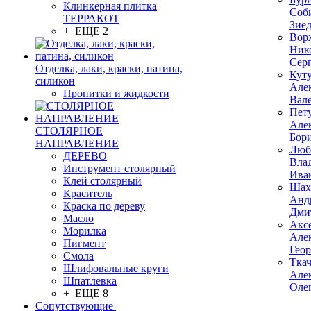
Клинкерная плитка
Соб
ТЕРРАКОТ
Зие
+ ЕЩЕ 2
Вор
Ник
Сер
Отделка, лаки, краски, патина,
Кут
силикон
Але
Пропитки и жидкости
Вал
Пет
Але
СТОЛЯРНОЕ
Бор
НАПРАВЛЕНИЕ
Люб
ДЕРЕВО
Вла
Инструмент столярный
Ива
Клей столярный
Шах
Краситель
Анд
Краска по дереву
Дми
Масло
Акс
Морилка
Але
Пигмент
Гео
Смола
Тка
Шлифовальные круги
Але
Шпатлевка
Оле
+ ЕЩЕ 8
Сопутствующие