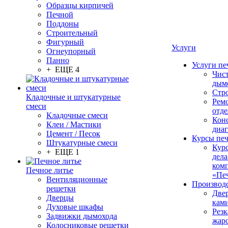
Образцы кирпичей
Печной
Поддоны
Строительный
Фигурный
Услуги
Огнеупорный
Панно
Услуги пе
+ ЕЩЕ 4
Чис
дым
Стр
Кладочные и штукатурные
Рем
смеси
отде
Кладочные смеси
Конс
Клеи / Мастики
диа
Цемент / Песок
Курсы пе
Штукатурные смеси
Кур
+ ЕЩЕ 1
дела
ком
Печное литье
«Пе
Вентиляционные
Производ
решетки
Две
Дверцы
кам
Духовые шкафы
Резк
Задвижки дымохода
жар
Колосниковые решетки