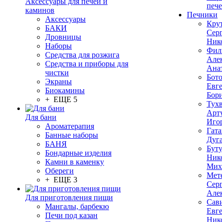
Аксессуары для печей и
печ
каминов
Печники
Аксессуары
Кру
БАКИ
Сер
Дровницы
Ник
Наборы
Фил
Средства для розжига
Але
Средства и приборы для
Ана
чистки
Бот
Экраны
Евг
Биокамины
Бор
+ ЕЩЕ 5
Тух
Арт
Для бани
Иго
Ароматерапия
Гата
Банные наборы
Дуг
БАНЯ
Бут
Бондарные изделия
Ник
Камни в каменку
Мих
Обереги
Мет
+ ЕЩЕ 3
Сер
Але
Для приготовления пищи
Сав
Мангалы, барбекю
Евг
Печи под казан
Ник