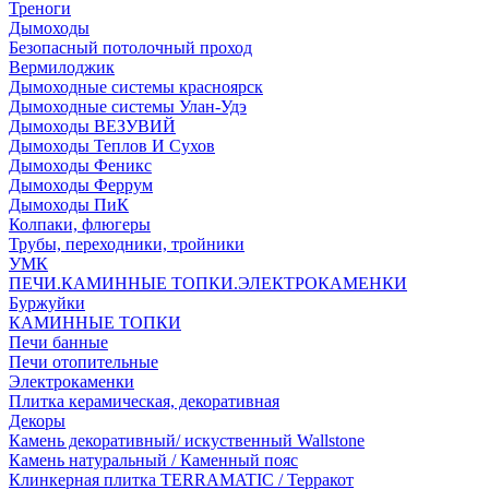
Треноги
Дымоходы
Безопасный потолочный проход
Вермилоджик
Дымоходные системы красноярск
Дымоходные системы Улан-Удэ
Дымоходы ВЕЗУВИЙ
Дымоходы Теплов И Сухов
Дымоходы Феникс
Дымоходы Феррум
Дымоходы ПиК
Колпаки, флюгеры
Трубы, переходники, тройники
УМК
ПЕЧИ.КАМИННЫЕ ТОПКИ.ЭЛЕКТРОКАМЕНКИ
Буржуйки
КАМИННЫЕ ТОПКИ
Печи банные
Печи отопительные
Электрокаменки
Плитка керамическая, декоративная
Декоры
Камень декоративный/ искуственный Wallstone
Камень натуральный / Каменный пояс
Клинкерная плитка TERRAMATIC / Терракот