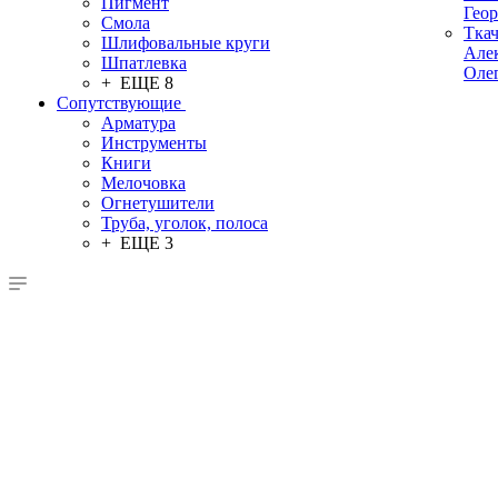
Пигмент
Гео
Смола
Тка
Шлифовальные круги
Але
Шпатлевка
Оле
+ ЕЩЕ 8
Сопутствующие
Арматура
Инструменты
Книги
Мелочовка
Огнетушители
Труба, уголок, полоса
+ ЕЩЕ 3