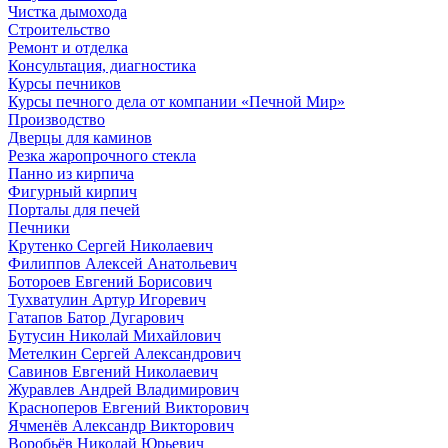
Чистка дымохода
Строительство
Ремонт и отделка
Консультация, диагностика
Курсы печников
Курсы печного дела от компании «Печной Мир»
Производство
Дверцы для каминов
Резка жаропрочного стекла
Панно из кирпича
Фигурный кирпич
Порталы для печей
Печники
Крутенко Сергей Николаевич
Филиппов Алексей Анатольевич
Ботороев Евгений Борисович
Тухватулин Артур Игоревич
Гатапов Батор Дугарович
Бутусин Николай Михайлович
Метелкин Сергей Александрович
Савинов Евгений Николаевич
Журавлев Андрей Владимирович
Красноперов Евгений Викторович
Ячменёв Александр Викторович
Воробьёв Николай Юрьевич