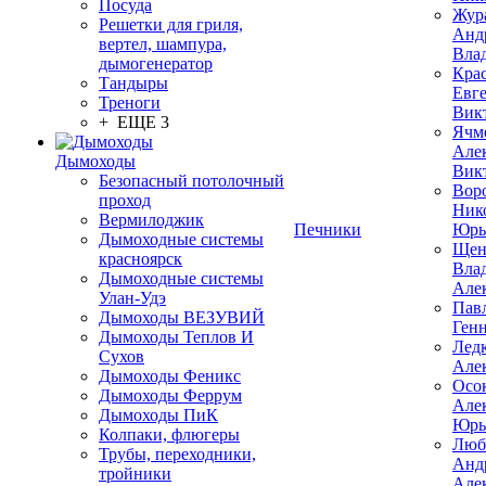
Посуда
Жур
Решетки для гриля,
Анд
вертел, шампура,
Вла
дымогенератор
Кра
Тандыры
Евг
Треноги
Вик
+ ЕЩЕ 3
Ячм
Але
Дымоходы
Вик
Безопасный потолочный
Вор
проход
Ник
Вермилоджик
Печники
Юрь
Дымоходные системы
Щен
красноярск
Вла
Дымоходные системы
Але
Улан-Удэ
Пав
Дымоходы ВЕЗУВИЙ
Ген
Дымоходы Теплов И
Лед
Сухов
Але
Дымоходы Феникс
Осо
Дымоходы Феррум
Але
Дымоходы ПиК
Юрь
Колпаки, флюгеры
Люб
Трубы, переходники,
Анд
тройники
Але