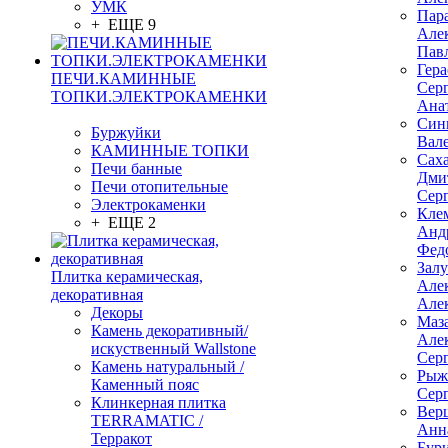
УМК
Пар
+ ЕЩЕ 9
Але
Пав
Гер
ПЕЧИ.КАМИННЫЕ
Сер
ТОПКИ.ЭЛЕКТРОКАМЕНКИ
Ана
Син
Буржуйки
Вал
КАМИННЫЕ ТОПКИ
Сах
Печи банные
Дми
Печи отопительные
Сер
Электрокаменки
Кле
+ ЕЩЕ 2
Анд
Фед
Зал
Плитка керамическая,
Але
декоративная
Але
Декоры
Маз
Камень декоративный/
Але
искуственный Wallstone
Сер
Камень натуральный /
Рыж
Каменный пояс
Сер
Клинкерная плитка
Вер
TERRAMATIC /
Анн
Терракот
Бур