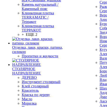
искуственный Wallstone
Сер
Камень натуральный /
Рыж
Каменный пояс
Сер
Клинкерная плитка
Вер
TERRAMATIC /
Анн
Терракот
Бур
Клинкерная плитка
Соб
ТЕРРАКОТ
Зие
+ ЕЩЕ 2
Вор
Ник
Сер
Отделка, лаки, краски, патина,
Кут
силикон
Але
Пропитки и жидкости
Вал
Пет
Але
СТОЛЯРНОЕ
Бор
НАПРАВЛЕНИЕ
Люб
ДЕРЕВО
Вла
Инструмент столярный
Ива
Клей столярный
Шах
Краситель
Анд
Краска по дереву
Дми
Масло
Акс
Морилка
Але