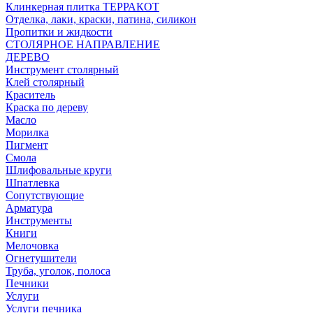
Клинкерная плитка ТЕРРАКОТ
Отделка, лаки, краски, патина, силикон
Пропитки и жидкости
СТОЛЯРНОЕ НАПРАВЛЕНИЕ
ДЕРЕВО
Инструмент столярный
Клей столярный
Краситель
Краска по дереву
Масло
Морилка
Пигмент
Смола
Шлифовальные круги
Шпатлевка
Сопутствующие
Арматура
Инструменты
Книги
Мелочовка
Огнетушители
Труба, уголок, полоса
Печники
Услуги
Услуги печника