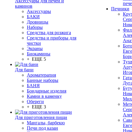
Аксессуары для печей и
печ
каминов
Печники
Аксессуары
Кру
БАКИ
Сер
Дровницы
Ник
Наборы
Фил
Средства для розжига
Але
Средства и приборы для
Ана
чистки
Бот
Экраны
Евг
Биокамины
Бор
+ ЕЩЕ 5
Тух
Арт
Для бани
Иго
Ароматерапия
Гата
Банные наборы
Дуг
БАНЯ
Бут
Бондарные изделия
Ник
Камни в каменку
Мих
Обереги
Мет
+ ЕЩЕ 3
Сер
Але
Для приготовления пищи
Сав
Мангалы, барбекю
Евг
Печи под казан
Ник