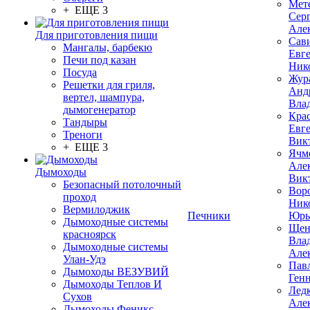
Мет
+ ЕЩЕ 3
Сер
Але
Для приготовления пищи
Сав
Мангалы, барбекю
Евг
Печи под казан
Ник
Посуда
Жур
Решетки для гриля,
Анд
вертел, шампура,
Вла
дымогенератор
Кра
Тандыры
Евг
Треноги
Вик
+ ЕЩЕ 3
Ячм
Але
Дымоходы
Вик
Безопасный потолочный
Вор
проход
Ник
Вермилоджик
Печники
Юрь
Дымоходные системы
Щен
красноярск
Вла
Дымоходные системы
Але
Улан-Удэ
Пав
Дымоходы ВЕЗУВИЙ
Ген
Дымоходы Теплов И
Лед
Сухов
Але
Дымоходы Феникс