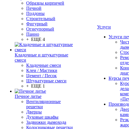
Образцы кирпичей
Печной
Поддоны
Строительный
Фигурный
Услуги
Огнеупорный
Панно
Услуги пе
+ ЕЩЕ 4
Чис
дым
Стр
Кладочные и штукатурные
Рем
смеси
отде
Кладочные смеси
Конс
Клеи / Мастики
диа
Цемент / Песок
Курсы пе
Штукатурные смеси
Кур
+ ЕЩЕ 1
дела
ком
Печное литье
«Пе
Вентиляционные
Производ
решетки
Две
Дверцы
кам
Духовые шкафы
Резк
Задвижки дымохода
жар
Колосниковые решетки