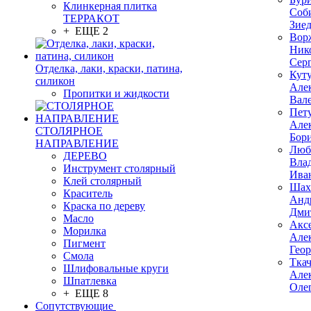
Клинкерная плитка
Соб
ТЕРРАКОТ
Зие
+ ЕЩЕ 2
Вор
Ник
Сер
Отделка, лаки, краски, патина,
Кут
силикон
Але
Пропитки и жидкости
Вал
Пет
Але
СТОЛЯРНОЕ
Бор
НАПРАВЛЕНИЕ
Люб
ДЕРЕВО
Вла
Инструмент столярный
Ива
Клей столярный
Шах
Краситель
Анд
Краска по дереву
Дми
Масло
Акс
Морилка
Але
Пигмент
Гео
Смола
Тка
Шлифовальные круги
Але
Шпатлевка
Оле
+ ЕЩЕ 8
Сопутствующие