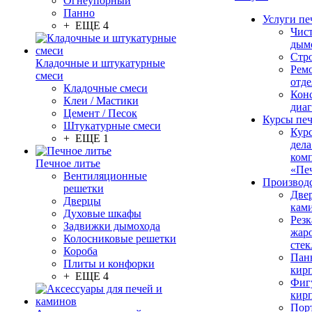
Огнеупорный
Панно
Услуги пе
+ ЕЩЕ 4
Чис
дым
Стр
Кладочные и штукатурные
Рем
смеси
отде
Кладочные смеси
Конс
Клеи / Мастики
диа
Цемент / Песок
Курсы пе
Штукатурные смеси
Кур
+ ЕЩЕ 1
дела
ком
Печное литье
«Пе
Вентиляционные
Производ
решетки
Две
Дверцы
кам
Духовые шкафы
Резк
Задвижки дымохода
жар
Колосниковые решетки
стек
Короба
Пан
Плиты и конфорки
кир
+ ЕЩЕ 4
Фиг
кир
Пор