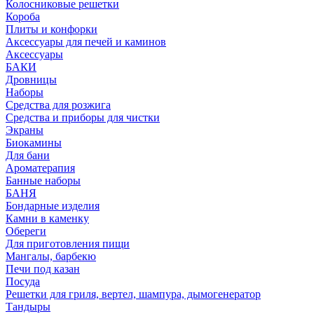
Колосниковые решетки
Короба
Плиты и конфорки
Аксессуары для печей и каминов
Аксессуары
БАКИ
Дровницы
Наборы
Средства для розжига
Средства и приборы для чистки
Экраны
Биокамины
Для бани
Ароматерапия
Банные наборы
БАНЯ
Бондарные изделия
Камни в каменку
Обереги
Для приготовления пищи
Мангалы, барбекю
Печи под казан
Посуда
Решетки для гриля, вертел, шампура, дымогенератор
Тандыры