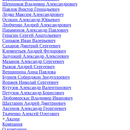
Щенников Владимир Александрович
Павлов Виктор Геннадьевич
Ледко Максим Александрович
Осокин Александр Юрьевич
Любченко Андрей Александрович
Парамонов Александр Павлович
Герасин Сергей Анатольевич
Синьков Иван Валерьевич
Сахаров Дмитрий Сергеевич
Клементьев Андрей Федорович
Залуцкий Александр Алексеевич
Мазанов Александр Сергеевич
Рыжов Андрей Сергеевич
Вершинина Анна Павлова
Буриев Собирджон Зиедуллоевич
Воржев Николай Сергеевич
Кутузов Александр Валентинович
Петухов Александр Борисович
Любомирскас Владимир Иванович
Шахтарин Андрей Дмитриевич
Аксенов Александр Георгиевич
Ткаченко Алексей Олегович
Акции
Компания
О компании