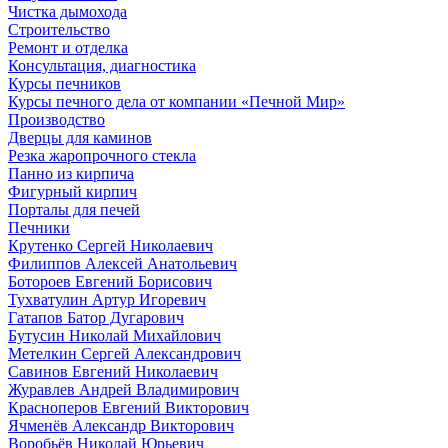
Чистка дымохода
Строительство
Ремонт и отделка
Консультация, диагностика
Курсы печников
Курсы печного дела от компании «Печной Мир»
Производство
Дверцы для каминов
Резка жаропрочного стекла
Панно из кирпича
Фигурный кирпич
Порталы для печей
Печники
Крутенко Сергей Николаевич
Филиппов Алексей Анатольевич
Ботороев Евгений Борисович
Тухватулин Артур Игоревич
Гатапов Батор Дугарович
Бутусин Николай Михайлович
Метелкин Сергей Александрович
Савинов Евгений Николаевич
Журавлев Андрей Владимирович
Красноперов Евгений Викторович
Ячменёв Александр Викторович
Воробьёв Николай Юрьевич