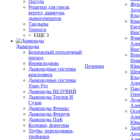
Посуда
Жур
Решетки для гриля,
Анд
вертел, шампура,
Вла
дымогенератор
Кра
Тандыры
Евг
Треноги
Вик
+ ЕЩЕ 3
Ячм
Але
Дымоходы
Вик
Безопасный потолочный
Вор
проход
Ник
Вермилоджик
Печники
Юрь
Дымоходные системы
Щен
красноярск
Вла
Дымоходные системы
Але
Улан-Удэ
Пав
Дымоходы ВЕЗУВИЙ
Ген
Дымоходы Теплов И
Лед
Сухов
Але
Дымоходы Феникс
Осо
Дымоходы Феррум
Але
Дымоходы ПиК
Юрь
Колпаки, флюгеры
Люб
Трубы, переходники,
Анд
тройники
Але