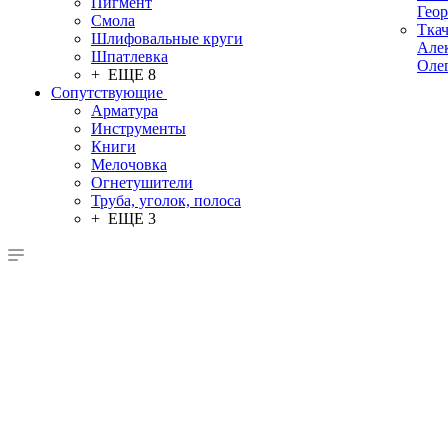
Пигмент
Гео
Смола
Тка
Шлифовальные круги
Але
Шпатлевка
Оле
+ ЕЩЕ 8
Сопутствующие
Арматура
Инструменты
Книги
Мелочовка
Огнетушители
Труба, уголок, полоса
+ ЕЩЕ 3