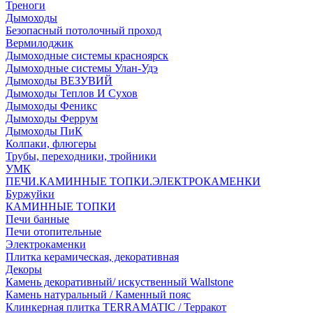
Треноги
Дымоходы
Безопасный потолочный проход
Вермилоджик
Дымоходные системы красноярск
Дымоходные системы Улан-Удэ
Дымоходы ВЕЗУВИЙ
Дымоходы Теплов И Сухов
Дымоходы Феникс
Дымоходы Феррум
Дымоходы ПиК
Колпаки, флюгеры
Трубы, переходники, тройники
УМК
ПЕЧИ.КАМИННЫЕ ТОПКИ.ЭЛЕКТРОКАМЕНКИ
Буржуйки
КАМИННЫЕ ТОПКИ
Печи банные
Печи отопительные
Электрокаменки
Плитка керамическая, декоративная
Декоры
Камень декоративный/ искуственный Wallstone
Камень натуральный / Каменный пояс
Клинкерная плитка TERRAMATIC / Терракот