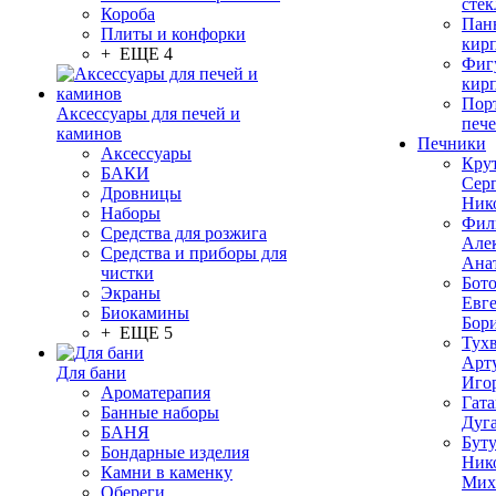
стек
Короба
Пан
Плиты и конфорки
кир
+ ЕЩЕ 4
Фиг
кир
Пор
Аксессуары для печей и
печ
каминов
Печники
Аксессуары
Кру
БАКИ
Сер
Дровницы
Ник
Наборы
Фил
Средства для розжига
Але
Средства и приборы для
Ана
чистки
Бот
Экраны
Евг
Биокамины
Бор
+ ЕЩЕ 5
Тух
Арт
Для бани
Иго
Ароматерапия
Гата
Банные наборы
Дуг
БАНЯ
Бут
Бондарные изделия
Ник
Камни в каменку
Мих
Обереги