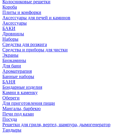
Колосниковые решетки
Короба
Плиты и конфорки
Аксессуары для печей и каминов
Аксессуары
БАКИ
Дровницы
Наборы
Средства для розжига
Средства и приборы для чистки
Экраны
Биокамины
Для бани
Ароматерапия
Банные наборы
БАНЯ
Бондарные изделия
Камни в каменку
Обереги
Для приготовления пищи
Мангалы, барбекю
Печи под казан
Посуда
Решетки для гриля, вертел, шампура, дымогенератор
Тандыры