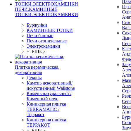
Пав
Гер
ПЕЧИ.КАМИННЫЕ
Сер
ТОПКИ.ЭЛЕКТРОКАМЕНКИ
Ана
Син
Буржуйки
Вал
КАМИННЫЕ ТОПКИ
Сах
Печи банные
Дми
Печи отопительные
Сер
Электрокаменки
Кле
+ ЕЩЕ 2
Анд
Фед
Зал
Плитка керамическая,
Але
декоративная
Але
Декоры
Маз
Камень декоративный/
Але
искуственный Wallstone
Сер
Камень натуральный /
Рыж
Каменный пояс
Сер
Клинкерная плитка
Вер
TERRAMATIC /
Анн
Терракот
Бур
Клинкерная плитка
Соб
ТЕРРАКОТ
Зие
+ ЕЩЕ 2