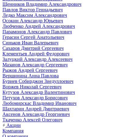
Щенников Владимир Александрович
Павлов Виктор Геннадьевич
Ледко Максим Александрович
Осокин Александр Юрьевич
Любченко Андрей Александрович
Парамонов Александр Павлович
Герасин Сергей Анатольевич
Синьков Иван Валерьевич
Сахаров Дмитрий Сергеевич
Клементьев Андрей Федорович
Залуцкий Александр Алексеевич
Мазанов Александр Сергеевич
Рыжов Андрей Сергеевич
Вершинина Анна Павлова
Буриев Собирджон Зиедуллоевич
Воржев Николай Сергеевич
Кутузов Александр Валентинович
Петухов Александр Борисович
Любомирскас Владимир Иванович
Шахтарин Андрей Дмитриевич
Аксенов Александр Георгиевич
Ткаченко Алексей Олегович
Акции
Компания
О компании