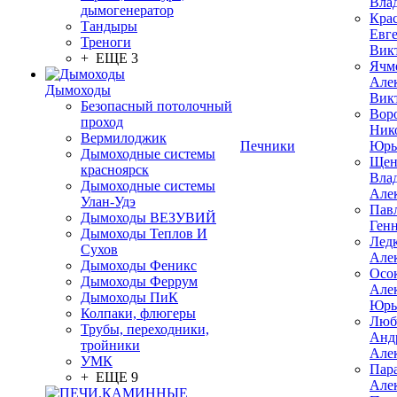
Вла
дымогенератор
Кра
Тандыры
Евг
Треноги
Вик
+ ЕЩЕ 3
Ячм
Але
Дымоходы
Вик
Безопасный потолочный
Вор
проход
Ник
Вермилоджик
Печники
Юрь
Дымоходные системы
Щен
красноярск
Вла
Дымоходные системы
Але
Улан-Удэ
Пав
Дымоходы ВЕЗУВИЙ
Ген
Дымоходы Теплов И
Лед
Сухов
Але
Дымоходы Феникс
Осо
Дымоходы Феррум
Але
Дымоходы ПиК
Юрь
Колпаки, флюгеры
Люб
Трубы, переходники,
Анд
тройники
Але
УМК
Пар
+ ЕЩЕ 9
Але