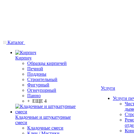
Каталог
Кирпич
Образцы кирпичей
Печной
Поддоны
Строительный
Фигурный
Услуги
Огнеупорный
Панно
Услуги пе
+ ЕЩЕ 4
Чис
дым
Стр
Кладочные и штукатурные
Рем
смеси
отде
Кладочные смеси
Конс
Клеи / Мастики