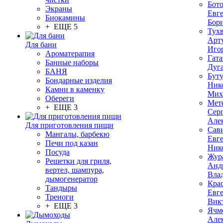
Бот
Экраны
Евг
Биокамины
Бор
+ ЕЩЕ 5
Тух
Арт
Для бани
Иго
Ароматерапия
Гата
Банные наборы
Дуг
БАНЯ
Бут
Бондарные изделия
Ник
Камни в каменку
Мих
Обереги
Мет
+ ЕЩЕ 3
Сер
Але
Для приготовления пищи
Сав
Мангалы, барбекю
Евг
Печи под казан
Ник
Посуда
Жур
Решетки для гриля,
Анд
вертел, шампура,
Вла
дымогенератор
Кра
Тандыры
Евг
Треноги
Вик
+ ЕЩЕ 3
Ячм
Але