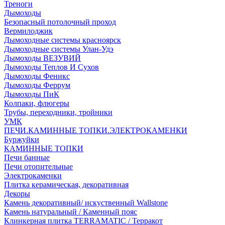
Треноги
Дымоходы
Безопасный потолочный проход
Вермилоджик
Дымоходные системы красноярск
Дымоходные системы Улан-Удэ
Дымоходы ВЕЗУВИЙ
Дымоходы Теплов И Сухов
Дымоходы Феникс
Дымоходы Феррум
Дымоходы ПиК
Колпаки, флюгеры
Трубы, переходники, тройники
УМК
ПЕЧИ.КАМИННЫЕ ТОПКИ.ЭЛЕКТРОКАМЕНКИ
Буржуйки
КАМИННЫЕ ТОПКИ
Печи банные
Печи отопительные
Электрокаменки
Плитка керамическая, декоративная
Декоры
Камень декоративный/ искуственный Wallstone
Камень натуральный / Каменный пояс
Клинкерная плитка TERRAMATIC / Терракот