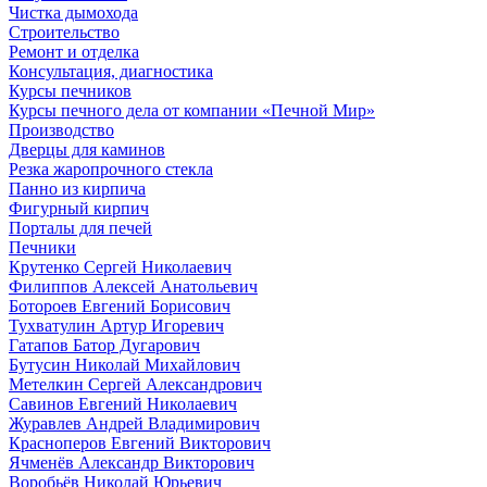
Чистка дымохода
Строительство
Ремонт и отделка
Консультация, диагностика
Курсы печников
Курсы печного дела от компании «Печной Мир»
Производство
Дверцы для каминов
Резка жаропрочного стекла
Панно из кирпича
Фигурный кирпич
Порталы для печей
Печники
Крутенко Сергей Николаевич
Филиппов Алексей Анатольевич
Ботороев Евгений Борисович
Тухватулин Артур Игоревич
Гатапов Батор Дугарович
Бутусин Николай Михайлович
Метелкин Сергей Александрович
Савинов Евгений Николаевич
Журавлев Андрей Владимирович
Красноперов Евгений Викторович
Ячменёв Александр Викторович
Воробьёв Николай Юрьевич