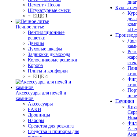
диа
Цемент / Песок
Курсы пе
Штукатурные смеси
Кур
+ ЕЩЕ 1
дела
ком
Печное литье
«Пе
Вентиляционные
Производ
решетки
Две
Дверцы
кам
Духовые шкафы
Резк
Задвижки дымохода
жар
Колосниковые решетки
стек
Короба
Пан
Плиты и конфорки
кир
+ ЕЩЕ 4
Фиг
кир
Пор
Аксессуары для печей и
печ
каминов
Печники
Аксессуары
Кру
БАКИ
Сер
Дровницы
Ник
Наборы
Фил
Средства для розжига
Але
Средства и приборы для
Ана
чистки