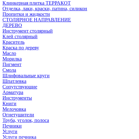
Клинкерная плитка ТЕРРАКОТ
Отделка, лаки, краски, патина, силикон
Пропитки и жидкости
СТОЛЯРНОЕ НАПРАВЛЕНИЕ
ДЕРЕВО
Инструмент столярный
Клей столярный
Краситель
Краска по дереву
Масло
Морилка
Пигмент
Смола
Шлифовальные круги
Шпатлевка
Сопутствующие
Арматура
Инструменты
Книги
Мелочовка
Огнетушители
Труба, уголок, полоса
Печники
Услуги
Услуги печника