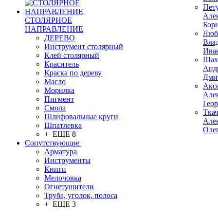
Пет
Але
СТОЛЯРНОЕ
Бор
НАПРАВЛЕНИЕ
Люб
ДЕРЕВО
Вла
Инструмент столярный
Ива
Клей столярный
Шах
Краситель
Анд
Краска по дереву
Дми
Масло
Акс
Морилка
Але
Пигмент
Гео
Смола
Тка
Шлифовальные круги
Але
Шпатлевка
Оле
+ ЕЩЕ 8
Сопутствующие
Арматура
Инструменты
Книги
Мелочовка
Огнетушители
Труба, уголок, полоса
+ ЕЩЕ 3