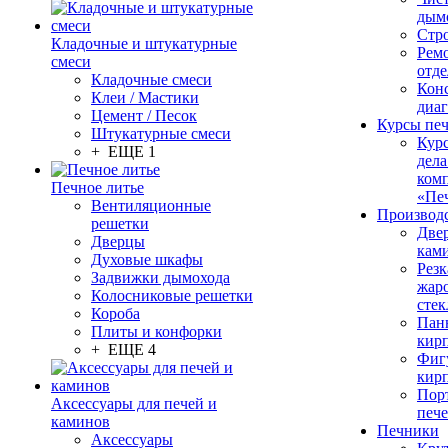
дым
Стр
Кладочные и штукатурные
Рем
смеси
отде
Кладочные смеси
Конс
Клеи / Мастики
диа
Цемент / Песок
Курсы пе
Штукатурные смеси
Кур
+ ЕЩЕ 1
дела
ком
Печное литье
«Пе
Вентиляционные
Производ
решетки
Две
Дверцы
кам
Духовые шкафы
Резк
Задвижки дымохода
жар
Колосниковые решетки
стек
Короба
Пан
Плиты и конфорки
кир
+ ЕЩЕ 4
Фиг
кир
Пор
Аксессуары для печей и
печ
каминов
Печники
Аксессуары