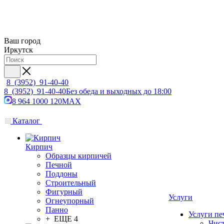
Ваш город
Иркутск
8 (3952) 91-40-40
8 (3952) 91-40-40
Без обеда и выходных до 18:00
8 964 1000 120
MAX
Каталог
Кирпич
Образцы кирпичей
Печной
Поддоны
Строительный
Фигурный
Услуги
Огнеупорный
Панно
Услуги пе
+ ЕЩЕ 4
Чис