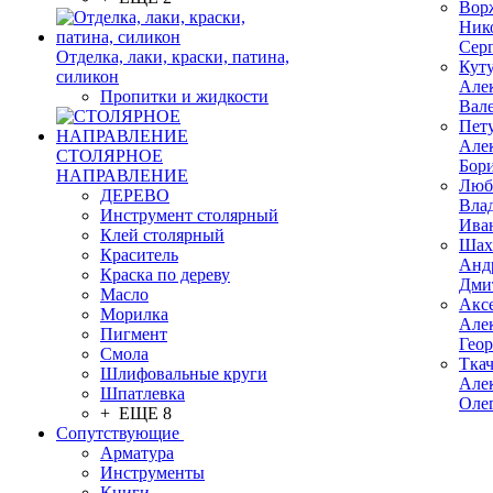
Вор
Ник
Сер
Отделка, лаки, краски, патина,
Кут
силикон
Але
Пропитки и жидкости
Вал
Пет
Але
СТОЛЯРНОЕ
Бор
НАПРАВЛЕНИЕ
Люб
ДЕРЕВО
Вла
Инструмент столярный
Ива
Клей столярный
Шах
Краситель
Анд
Краска по дереву
Дми
Масло
Акс
Морилка
Але
Пигмент
Гео
Смола
Тка
Шлифовальные круги
Але
Шпатлевка
Оле
+ ЕЩЕ 8
Сопутствующие
Арматура
Инструменты
Книги