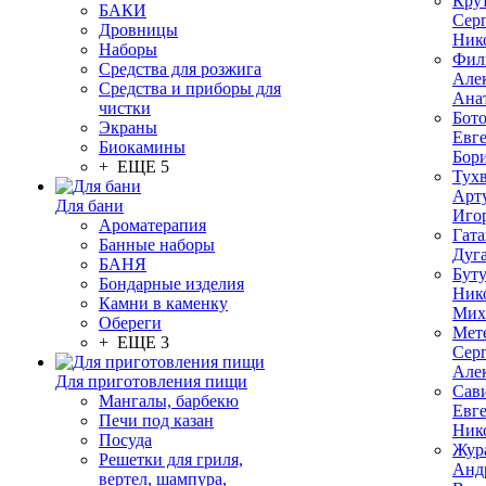
Кру
БАКИ
Сер
Дровницы
Ник
Наборы
Фил
Средства для розжига
Але
Средства и приборы для
Ана
чистки
Бот
Экраны
Евг
Биокамины
Бор
+ ЕЩЕ 5
Тух
Арт
Для бани
Иго
Ароматерапия
Гата
Банные наборы
Дуг
БАНЯ
Бут
Бондарные изделия
Ник
Камни в каменку
Мих
Обереги
Мет
+ ЕЩЕ 3
Сер
Але
Для приготовления пищи
Сав
Мангалы, барбекю
Евг
Печи под казан
Ник
Посуда
Жур
Решетки для гриля,
Анд
вертел, шампура,