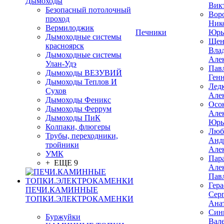
Дымоходы
Вик
Безопасный потолочный
Вор
проход
Ник
Вермилоджик
Печники
Юрь
Дымоходные системы
Щен
красноярск
Вла
Дымоходные системы
Але
Улан-Удэ
Пав
Дымоходы ВЕЗУВИЙ
Ген
Дымоходы Теплов И
Лед
Сухов
Але
Дымоходы Феникс
Осо
Дымоходы Феррум
Але
Дымоходы ПиК
Юрь
Колпаки, флюгеры
Люб
Трубы, переходники,
Анд
тройники
Але
УМК
Пар
+ ЕЩЕ 9
Але
Пав
Гер
ПЕЧИ.КАМИННЫЕ
Сер
ТОПКИ.ЭЛЕКТРОКАМЕНКИ
Ана
Син
Буржуйки
Вал