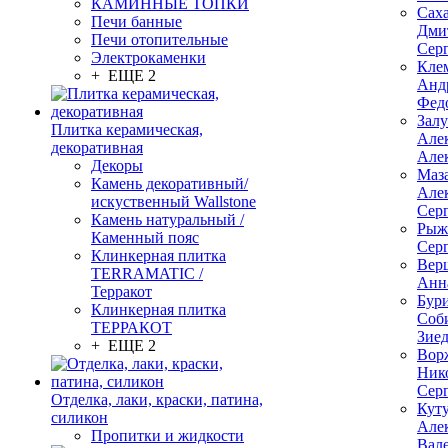
КАМИННЫЕ ТОПКИ
Сах
Печи банные
Дми
Печи отопительные
Сер
Электрокаменки
Кле
+ ЕЩЕ 2
Анд
Фед
Зал
Плитка керамическая,
Але
декоративная
Але
Декоры
Маз
Камень декоративный/
Але
искуственный Wallstone
Сер
Камень натуральный /
Рыж
Каменный пояс
Сер
Клинкерная плитка
Вер
TERRAMATIC /
Анн
Терракот
Бур
Клинкерная плитка
Соб
ТЕРРАКОТ
Зие
+ ЕЩЕ 2
Вор
Ник
Сер
Отделка, лаки, краски, патина,
Кут
силикон
Але
Пропитки и жидкости
Вал