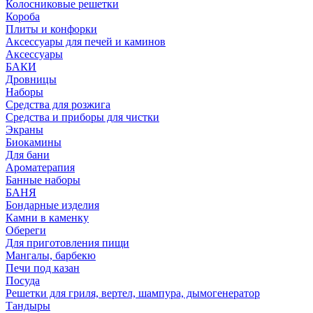
Колосниковые решетки
Короба
Плиты и конфорки
Аксессуары для печей и каминов
Аксессуары
БАКИ
Дровницы
Наборы
Средства для розжига
Средства и приборы для чистки
Экраны
Биокамины
Для бани
Ароматерапия
Банные наборы
БАНЯ
Бондарные изделия
Камни в каменку
Обереги
Для приготовления пищи
Мангалы, барбекю
Печи под казан
Посуда
Решетки для гриля, вертел, шампура, дымогенератор
Тандыры