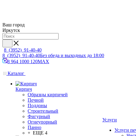
Ваш город
Иркутск
8 (3952) 91-40-40
8 (3952) 91-40-40
Без обеда и выходных до 18:00
8 964 1000 120
MAX
Каталог
Кирпич
Образцы кирпичей
Печной
Поддоны
Строительный
Фигурный
Услуги
Огнеупорный
Панно
Услуги пе
+ ЕЩЕ 4
Чис