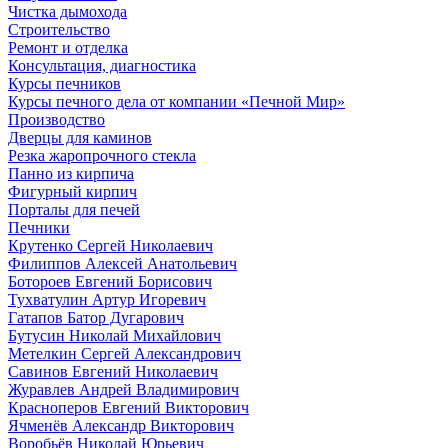
Чистка дымохода
Строительство
Ремонт и отделка
Консультация, диагностика
Курсы печников
Курсы печного дела от компании «Печной Мир»
Производство
Дверцы для каминов
Резка жаропрочного стекла
Панно из кирпича
Фигурный кирпич
Порталы для печей
Печники
Крутенко Сергей Николаевич
Филиппов Алексей Анатольевич
Ботороев Евгений Борисович
Тухватулин Артур Игоревич
Гатапов Батор Дугарович
Бутусин Николай Михайлович
Метелкин Сергей Александрович
Савинов Евгений Николаевич
Журавлев Андрей Владимирович
Красноперов Евгений Викторович
Ячменёв Александр Викторович
Воробьёв Николай Юрьевич