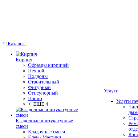
Каталог
Кирпич
Образцы кирпичей
Печной
Поддоны
Строительный
Фигурный
Услуги
Огнеупорный
Панно
Услуги пе
+ ЕЩЕ 4
Чис
дым
Стр
Кладочные и штукатурные
Рем
смеси
отде
Кладочные смеси
Конс
Клеи / Мастики