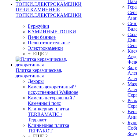
Пав
Гер
ПЕЧИ.КАМИННЫЕ
Сер
ТОПКИ.ЭЛЕКТРОКАМЕНКИ
Ана
Син
Буржуйки
Вал
КАМИННЫЕ ТОПКИ
Сах
Печи банные
Дми
Печи отопительные
Сер
Электрокаменки
Кле
+ ЕЩЕ 2
Анд
Фед
Зал
Плитка керамическая,
Але
декоративная
Але
Декоры
Маз
Камень декоративный/
Але
искуственный Wallstone
Сер
Камень натуральный /
Рыж
Каменный пояс
Сер
Клинкерная плитка
Вер
TERRAMATIC /
Анн
Терракот
Бур
Клинкерная плитка
Соб
ТЕРРАКОТ
Зие
+ ЕЩЕ 2