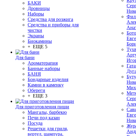
Кру
БАКИ
Сер
Дровницы
Ник
Наборы
Фил
Средства для розжига
Але
Средства и приборы для
Ана
чистки
Бот
Экраны
Евг
Биокамины
Бор
+ ЕЩЕ 5
Тух
Арт
Для бани
Иго
Ароматерапия
Гата
Банные наборы
Дуг
БАНЯ
Бут
Бондарные изделия
Ник
Камни в каменку
Мих
Обереги
Мет
+ ЕЩЕ 3
Сер
Але
Для приготовления пищи
Сав
Мангалы, барбекю
Евг
Печи под казан
Ник
Посуда
Жур
Решетки для гриля,
Анд
вертел, шампура,