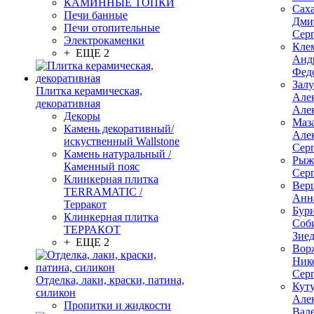
КАМИННЫЕ ТОПКИ
Сах
Печи банные
Дми
Печи отопительные
Сер
Электрокаменки
Кле
+ ЕЩЕ 2
Анд
Фед
Зал
Плитка керамическая,
Але
декоративная
Але
Декоры
Маз
Камень декоративный/
Але
искуственный Wallstone
Сер
Камень натуральный /
Рыж
Каменный пояс
Сер
Клинкерная плитка
Вер
TERRAMATIC /
Анн
Терракот
Бур
Клинкерная плитка
Соб
ТЕРРАКОТ
Зие
+ ЕЩЕ 2
Вор
Ник
Сер
Отделка, лаки, краски, патина,
Кут
силикон
Але
Пропитки и жидкости
Вал