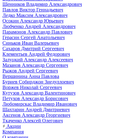
Щенников Владимир Александрович
Павлов Виктор Геннадьевич
Ледко Максим Александрович
Осокин Александр Юрьевич
Любченко Андрей Александрович
Парамонов Александр Павлович
Герасин Сергей Анатольевич
Синьков Иван Валерьевич
Сахаров Дмитрий Сергеевич
Клементьев Андрей Федорович
Залуцкий Александр Алексеевич
Мазанов Александр Сергеевич
Рыжов Андрей Сергеевич
Вершинина Анна Павлова
Буриев Собирджон Зиедуллоевич
Воржев Николай Сергеевич
Кутузов Александр Валентинович
Петухов Александр Борисович
Любомирскас Владимир Иванович
Шахтарин Андрей Дмитриевич
Аксенов Александр Георгиевич
Ткаченко Алексей Олегович
Акции
Компания
О компании