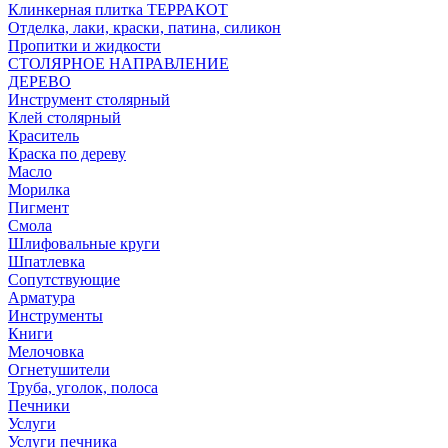
Клинкерная плитка ТЕРРАКОТ
Отделка, лаки, краски, патина, силикон
Пропитки и жидкости
СТОЛЯРНОЕ НАПРАВЛЕНИЕ
ДЕРЕВО
Инструмент столярный
Клей столярный
Краситель
Краска по дереву
Масло
Морилка
Пигмент
Смола
Шлифовальные круги
Шпатлевка
Сопутствующие
Арматура
Инструменты
Книги
Мелочовка
Огнетушители
Труба, уголок, полоса
Печники
Услуги
Услуги печника