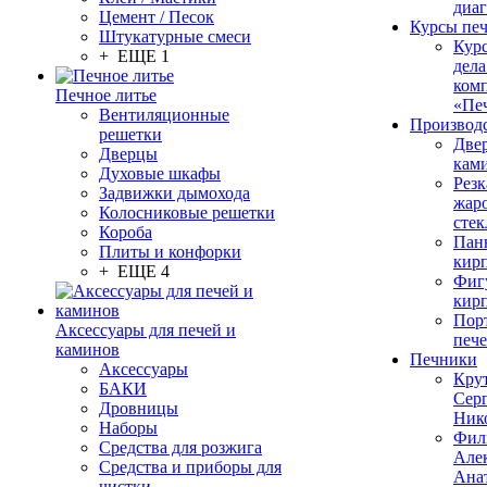
диа
Цемент / Песок
Курсы пе
Штукатурные смеси
Кур
+ ЕЩЕ 1
дела
ком
Печное литье
«Пе
Вентиляционные
Производ
решетки
Две
Дверцы
кам
Духовые шкафы
Резк
Задвижки дымохода
жар
Колосниковые решетки
стек
Короба
Пан
Плиты и конфорки
кир
+ ЕЩЕ 4
Фиг
кир
Пор
Аксессуары для печей и
печ
каминов
Печники
Аксессуары
Кру
БАКИ
Сер
Дровницы
Ник
Наборы
Фил
Средства для розжига
Але
Средства и приборы для
Ана
чистки