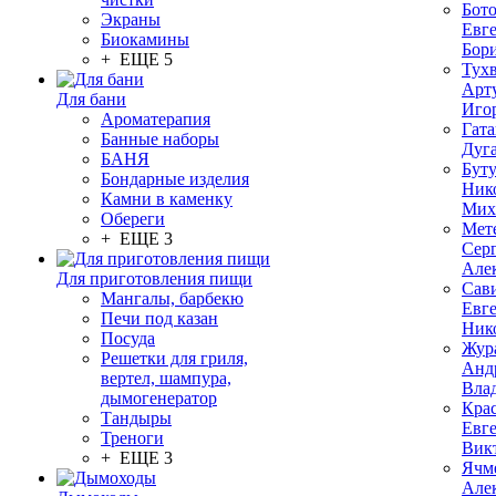
Бот
Экраны
Евг
Биокамины
Бор
+ ЕЩЕ 5
Тух
Арт
Для бани
Иго
Ароматерапия
Гата
Банные наборы
Дуг
БАНЯ
Бут
Бондарные изделия
Ник
Камни в каменку
Мих
Обереги
Мет
+ ЕЩЕ 3
Сер
Але
Для приготовления пищи
Сав
Мангалы, барбекю
Евг
Печи под казан
Ник
Посуда
Жур
Решетки для гриля,
Анд
вертел, шампура,
Вла
дымогенератор
Кра
Тандыры
Евг
Треноги
Вик
+ ЕЩЕ 3
Ячм
Але