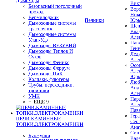
Дымоходы
Вик
Безопасный потолочный
Вор
проход
Ник
Вермилоджик
Печники
Юрь
Дымоходные системы
Щен
красноярск
Вла
Дымоходные системы
Але
Улан-Удэ
Пав
Дымоходы ВЕЗУВИЙ
Ген
Дымоходы Теплов И
Лед
Сухов
Але
Дымоходы Феникс
Осо
Дымоходы Феррум
Але
Дымоходы ПиК
Юрь
Колпаки, флюгеры
Люб
Трубы, переходники,
Анд
тройники
Але
УМК
Пар
+ ЕЩЕ 9
Але
Пав
Гер
ПЕЧИ.КАМИННЫЕ
Сер
ТОПКИ.ЭЛЕКТРОКАМЕНКИ
Ана
Син
Буржуйки
Вал