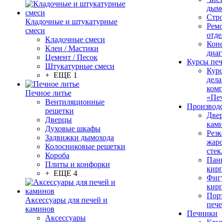
дым
Стр
Кладочные и штукатурные
Рем
смеси
отде
Кладочные смеси
Конс
Клеи / Мастики
диа
Цемент / Песок
Курсы пе
Штукатурные смеси
Кур
+ ЕЩЕ 1
дела
ком
Печное литье
«Пе
Вентиляционные
Производ
решетки
Две
Дверцы
кам
Духовые шкафы
Резк
Задвижки дымохода
жар
Колосниковые решетки
стек
Короба
Пан
Плиты и конфорки
кир
+ ЕЩЕ 4
Фиг
кир
Пор
Аксессуары для печей и
печ
каминов
Печники
Аксессуары