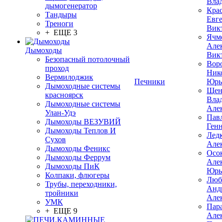
Вла
дымогенератор
Кра
Тандыры
Евг
Треноги
Вик
+ ЕЩЕ 3
Ячм
Але
Дымоходы
Вик
Безопасный потолочный
Вор
проход
Ник
Вермилоджик
Печники
Юрь
Дымоходные системы
Щен
красноярск
Вла
Дымоходные системы
Але
Улан-Удэ
Пав
Дымоходы ВЕЗУВИЙ
Ген
Дымоходы Теплов И
Лед
Сухов
Але
Дымоходы Феникс
Осо
Дымоходы Феррум
Але
Дымоходы ПиК
Юрь
Колпаки, флюгеры
Люб
Трубы, переходники,
Анд
тройники
Але
УМК
Пар
+ ЕЩЕ 9
Але