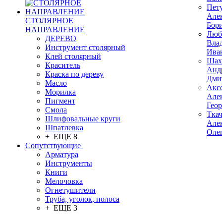
Пет
Але
СТОЛЯРНОЕ
Бор
НАПРАВЛЕНИЕ
Люб
ДЕРЕВО
Вла
Инструмент столярный
Ива
Клей столярный
Шах
Краситель
Анд
Краска по дереву
Дми
Масло
Акс
Морилка
Але
Пигмент
Гео
Смола
Тка
Шлифовальные круги
Але
Шпатлевка
Оле
+ ЕЩЕ 8
Сопутствующие
Арматура
Инструменты
Книги
Мелочовка
Огнетушители
Труба, уголок, полоса
+ ЕЩЕ 3