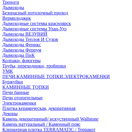
Треноги
Дымоходы
Безопасный потолочный проход
Вермилоджик
Дымоходные системы красноярск
Дымоходные системы Улан-Удэ
Дымоходы ВЕЗУВИЙ
Дымоходы Теплов И Сухов
Дымоходы Феникс
Дымоходы Феррум
Дымоходы ПиК
Колпаки, флюгеры
Трубы, переходники, тройники
УМК
ПЕЧИ.КАМИННЫЕ ТОПКИ.ЭЛЕКТРОКАМЕНКИ
Буржуйки
КАМИННЫЕ ТОПКИ
Печи банные
Печи отопительные
Электрокаменки
Плитка керамическая, декоративная
Декоры
Камень декоративный/ искуственный Wallstone
Камень натуральный / Каменный пояс
Клинкерная плитка TERRAMATIC / Терракот