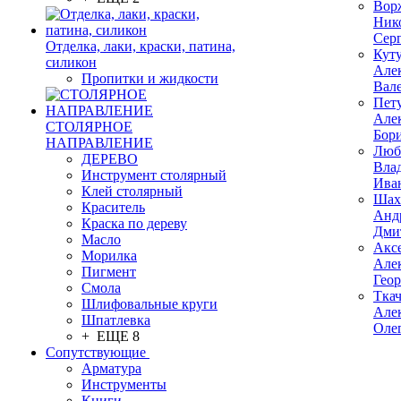
Вор
Ник
Сер
Отделка, лаки, краски, патина,
Кут
силикон
Але
Пропитки и жидкости
Вал
Пет
Але
СТОЛЯРНОЕ
Бор
НАПРАВЛЕНИЕ
Люб
ДЕРЕВО
Вла
Инструмент столярный
Ива
Клей столярный
Шах
Краситель
Анд
Краска по дереву
Дми
Масло
Акс
Морилка
Але
Пигмент
Гео
Смола
Тка
Шлифовальные круги
Але
Шпатлевка
Оле
+ ЕЩЕ 8
Сопутствующие
Арматура
Инструменты
Книги