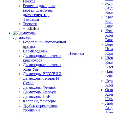
Посуда
Жур
Решетки для гриля,
Анд
вертел, шампура,
Вла
дымогенератор
Кра
Тандыры
Евг
Треноги
Вик
+ ЕЩЕ 3
Ячм
Але
Дымоходы
Вик
Безопасный потолочный
Вор
проход
Ник
Вермилоджик
Печники
Юрь
Дымоходные системы
Щен
красноярск
Вла
Дымоходные системы
Але
Улан-Удэ
Пав
Дымоходы ВЕЗУВИЙ
Ген
Дымоходы Теплов И
Лед
Сухов
Але
Дымоходы Феникс
Осо
Дымоходы Феррум
Але
Дымоходы ПиК
Юрь
Колпаки, флюгеры
Люб
Трубы, переходники,
Анд
тройники
Але