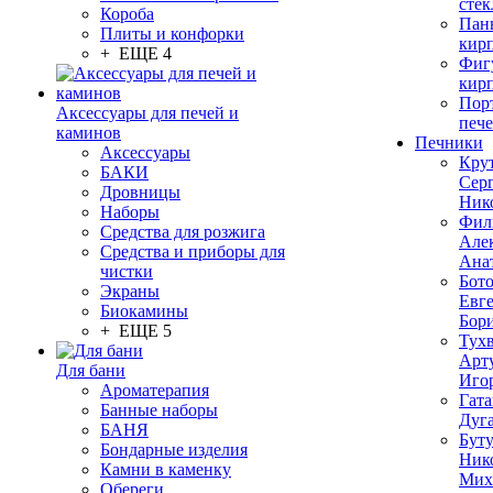
стек
Короба
Пан
Плиты и конфорки
кир
+ ЕЩЕ 4
Фиг
кир
Пор
Аксессуары для печей и
печ
каминов
Печники
Аксессуары
Кру
БАКИ
Сер
Дровницы
Ник
Наборы
Фил
Средства для розжига
Але
Средства и приборы для
Ана
чистки
Бот
Экраны
Евг
Биокамины
Бор
+ ЕЩЕ 5
Тух
Арт
Для бани
Иго
Ароматерапия
Гата
Банные наборы
Дуг
БАНЯ
Бут
Бондарные изделия
Ник
Камни в каменку
Мих
Обереги