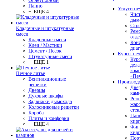
Огнеупорный
Панно
Услуги пе
+ ЕЩЕ 4
Чис
дым
Стр
Кладочные и штукатурные
Рем
смеси
отде
Кладочные смеси
Конс
Клеи / Мастики
диа
Цемент / Песок
Курсы пе
Штукатурные смеси
Кур
+ ЕЩЕ 1
дела
ком
Печное литье
«Пе
Вентиляционные
Производ
решетки
Две
Дверцы
кам
Духовые шкафы
Резк
Задвижки дымохода
жар
Колосниковые решетки
стек
Короба
Пан
Плиты и конфорки
кир
+ ЕЩЕ 4
Фиг
кир
Пор