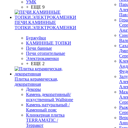
УМК
Пар
+ ЕЩЕ 9
Але
Пав
Гер
ПЕЧИ.КАМИННЫЕ
Сер
ТОПКИ.ЭЛЕКТРОКАМЕНКИ
Ана
Син
Буржуйки
Вал
КАМИННЫЕ ТОПКИ
Сах
Печи банные
Дми
Печи отопительные
Сер
Электрокаменки
Кле
+ ЕЩЕ 2
Анд
Фед
Зал
Плитка керамическая,
Але
декоративная
Але
Декоры
Маз
Камень декоративный/
Але
искуственный Wallstone
Сер
Камень натуральный /
Рыж
Каменный пояс
Сер
Клинкерная плитка
Вер
TERRAMATIC /
Анн
Терракот
Бур