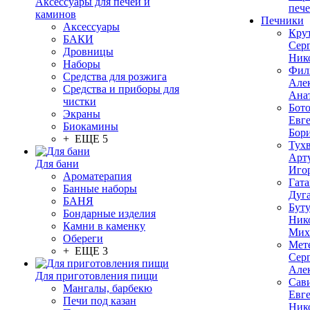
Аксессуары для печей и
печ
каминов
Печники
Аксессуары
Кру
БАКИ
Сер
Дровницы
Ник
Наборы
Фил
Средства для розжига
Але
Средства и приборы для
Ана
чистки
Бот
Экраны
Евг
Биокамины
Бор
+ ЕЩЕ 5
Тух
Арт
Для бани
Иго
Ароматерапия
Гата
Банные наборы
Дуг
БАНЯ
Бут
Бондарные изделия
Ник
Камни в каменку
Мих
Обереги
Мет
+ ЕЩЕ 3
Сер
Але
Для приготовления пищи
Сав
Мангалы, барбекю
Евг
Печи под казан
Ник