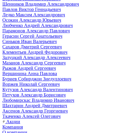
Щенников Владимир Александрович
Павлов Виктор Геннадьевич
Ледко Максим Александрович
Осокин Александр Юрьевич
Любченко Андрей Александрович
Парамонов Александр Павлович
Герасин Сергей Анатольевич
Синьков Иван Валерьевич
Сахаров Дмитрий Сергеевич
Клементьев Андрей Федорович
Залуцкий Александр Алексеевич
Мазанов Александр Сергеевич
Рыжов Андрей Сергеевич
Вершинина Анна Павлова
Буриев Собирджон Зиедуллоевич
Воржев Николай Сергеевич
Кутузов Александр Валентинович
Петухов Александр Борисович
Любомирскас Владимир Иванович
Шахтарин Андрей Дмитриевич
Аксенов Александр Георгиевич
Ткаченко Алексей Олегович
Акции
Компания
О компании