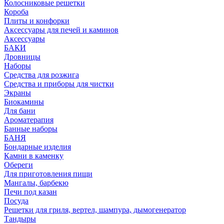
Колосниковые решетки
Короба
Плиты и конфорки
Аксессуары для печей и каминов
Аксессуары
БАКИ
Дровницы
Наборы
Средства для розжига
Средства и приборы для чистки
Экраны
Биокамины
Для бани
Ароматерапия
Банные наборы
БАНЯ
Бондарные изделия
Камни в каменку
Обереги
Для приготовления пищи
Мангалы, барбекю
Печи под казан
Посуда
Решетки для гриля, вертел, шампура, дымогенератор
Тандыры