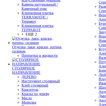
искуственный Wallstone
Сер
Камень натуральный /
Рыж
Каменный пояс
Сер
Клинкерная плитка
Вер
TERRAMATIC /
Анн
Терракот
Бур
Клинкерная плитка
Соб
ТЕРРАКОТ
Зие
+ ЕЩЕ 2
Вор
Ник
Сер
Отделка, лаки, краски, патина,
Кут
силикон
Але
Пропитки и жидкости
Вал
Пет
Але
СТОЛЯРНОЕ
Бор
НАПРАВЛЕНИЕ
Люб
ДЕРЕВО
Вла
Инструмент столярный
Ива
Клей столярный
Шах
Краситель
Анд
Краска по дереву
Дми
Масло
Акс
Морилка
Але