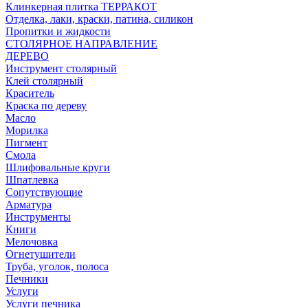
Клинкерная плитка ТЕРРАКОТ
Отделка, лаки, краски, патина, силикон
Пропитки и жидкости
СТОЛЯРНОЕ НАПРАВЛЕНИЕ
ДЕРЕВО
Инструмент столярный
Клей столярный
Краситель
Краска по дереву
Масло
Морилка
Пигмент
Смола
Шлифовальные круги
Шпатлевка
Сопутствующие
Арматура
Инструменты
Книги
Мелочовка
Огнетушители
Труба, уголок, полоса
Печники
Услуги
Услуги печника