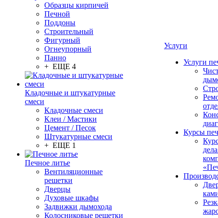
Образцы кирпичей
Печной
Поддоны
Строительный
Фигурный
Услуги
Огнеупорный
Панно
Услуги пе
+ ЕЩЕ 4
Чис
дым
Стр
Кладочные и штукатурные
Рем
смеси
отде
Кладочные смеси
Конс
Клеи / Мастики
диа
Цемент / Песок
Курсы пе
Штукатурные смеси
Кур
+ ЕЩЕ 1
дела
ком
Печное литье
«Пе
Вентиляционные
Производ
решетки
Две
Дверцы
кам
Духовые шкафы
Резк
Задвижки дымохода
жар
Колосниковые решетки