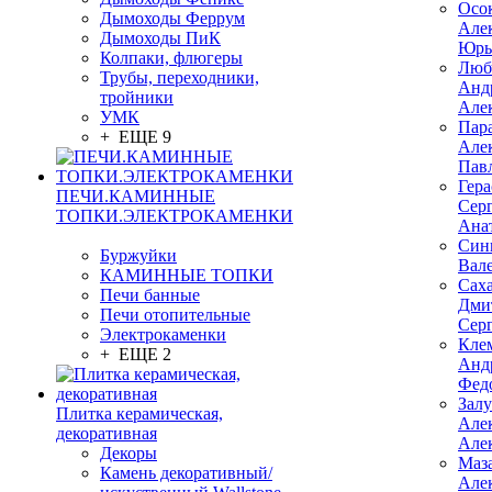
Осо
Дымоходы Феррум
Але
Дымоходы ПиК
Юрь
Колпаки, флюгеры
Люб
Трубы, переходники,
Анд
тройники
Але
УМК
Пар
+ ЕЩЕ 9
Але
Пав
Гер
ПЕЧИ.КАМИННЫЕ
Сер
ТОПКИ.ЭЛЕКТРОКАМЕНКИ
Ана
Син
Буржуйки
Вал
КАМИННЫЕ ТОПКИ
Сах
Печи банные
Дми
Печи отопительные
Сер
Электрокаменки
Кле
+ ЕЩЕ 2
Анд
Фед
Зал
Плитка керамическая,
Але
декоративная
Але
Декоры
Маз
Камень декоративный/
Але