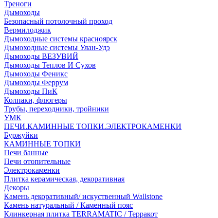
Треноги
Дымоходы
Безопасный потолочный проход
Вермилоджик
Дымоходные системы красноярск
Дымоходные системы Улан-Удэ
Дымоходы ВЕЗУВИЙ
Дымоходы Теплов И Сухов
Дымоходы Феникс
Дымоходы Феррум
Дымоходы ПиК
Колпаки, флюгеры
Трубы, переходники, тройники
УМК
ПЕЧИ.КАМИННЫЕ ТОПКИ.ЭЛЕКТРОКАМЕНКИ
Буржуйки
КАМИННЫЕ ТОПКИ
Печи банные
Печи отопительные
Электрокаменки
Плитка керамическая, декоративная
Декоры
Камень декоративный/ искуственный Wallstone
Камень натуральный / Каменный пояс
Клинкерная плитка TERRAMATIC / Терракот