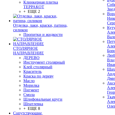
Клинкерная плитка
Соб
ТЕРРАКОТ
Зие
+ ЕЩЕ 2
Вор
Ник
Сер
Отделка, лаки, краски, патина,
Кут
силикон
Але
Пропитки и жидкости
Вал
Пет
Але
СТОЛЯРНОЕ
Бор
НАПРАВЛЕНИЕ
Люб
ДЕРЕВО
Вла
Инструмент столярный
Ива
Клей столярный
Шах
Краситель
Анд
Краска по дереву
Дми
Масло
Акс
Морилка
Але
Пигмент
Гео
Смола
Тка
Шлифовальные круги
Але
Шпатлевка
Оле
+ ЕЩЕ 8
Сопутствующие