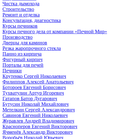
Чистка дымохода
Строительство
Ремонт и отделка
Консультация, диагностика
Курсы печников
Курсы печного дела от компании «Печной Мир»
Производство
Дверцы для каминов
Резка жаропрочного стекла
Панно из кирпича
Фигурный кирпич
Порталы для печей
Печники
Крутенко Сергей Николаевич
Филиппов Алексей Анатольевич
Ботороев Евгений Борисович
Тухватулин Артур Игоревич
Гатапов Батор Дугарович
Бутусин Николай Михайлович
Метелкин Сергей Александрович
Савинов Евгений Николаевич
Журавлев Андрей Владимирович
Красноперов Евгений Викторович
Ячменёв Александр Викторович
Воробьёв Николай Юрьевич