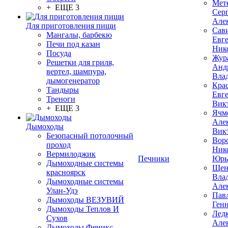
Мет
+ ЕЩЕ 3
Сер
Але
Для приготовления пищи
Сав
Мангалы, барбекю
Евг
Печи под казан
Ник
Посуда
Жур
Решетки для гриля,
Анд
вертел, шампура,
Вла
дымогенератор
Кра
Тандыры
Евг
Треноги
Вик
+ ЕЩЕ 3
Ячм
Але
Дымоходы
Вик
Безопасный потолочный
Вор
проход
Ник
Вермилоджик
Печники
Юрь
Дымоходные системы
Щен
красноярск
Вла
Дымоходные системы
Але
Улан-Удэ
Пав
Дымоходы ВЕЗУВИЙ
Ген
Дымоходы Теплов И
Лед
Сухов
Але
Дымоходы Феникс