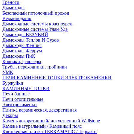
Треноги
Дымоходы
Безопасный потолочный проход
Вермилоджик
Дымоходные системы красноярск
Дымоходные системы Улан-Удэ
Дымоходы ВЕЗУВИЙ
Дымоходы Теплов И Сухов
Дымоходы Феникс
Дымоходы Феррум
Дымоходы ПиК
Колпаки, флюгеры
Трубы, переходники, тройники
УМК
ПЕЧИ.КАМИННЫЕ ТОПКИ.ЭЛЕКТРОКАМЕНКИ
Буржуйки
КАМИННЫЕ ТОПКИ
Печи банные
Печи отопительные
Электрокаменки
Плитка керамическая, декоративная
Декоры
Камень декоративный/ искуственный Wallstone
Камень натуральный / Каменный пояс
Клинкерная плитка TERRAMATIC / Терракот