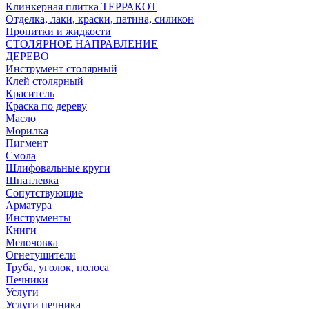
Клинкерная плитка ТЕРРАКОТ
Отделка, лаки, краски, патина, силикон
Пропитки и жидкости
СТОЛЯРНОЕ НАПРАВЛЕНИЕ
ДЕРЕВО
Инструмент столярный
Клей столярный
Краситель
Краска по дереву
Масло
Морилка
Пигмент
Смола
Шлифовальные круги
Шпатлевка
Сопутствующие
Арматура
Инструменты
Книги
Мелочовка
Огнетушители
Труба, уголок, полоса
Печники
Услуги
Услуги печника