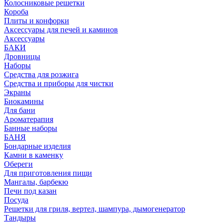
Колосниковые решетки
Короба
Плиты и конфорки
Аксессуары для печей и каминов
Аксессуары
БАКИ
Дровницы
Наборы
Средства для розжига
Средства и приборы для чистки
Экраны
Биокамины
Для бани
Ароматерапия
Банные наборы
БАНЯ
Бондарные изделия
Камни в каменку
Обереги
Для приготовления пищи
Мангалы, барбекю
Печи под казан
Посуда
Решетки для гриля, вертел, шампура, дымогенератор
Тандыры