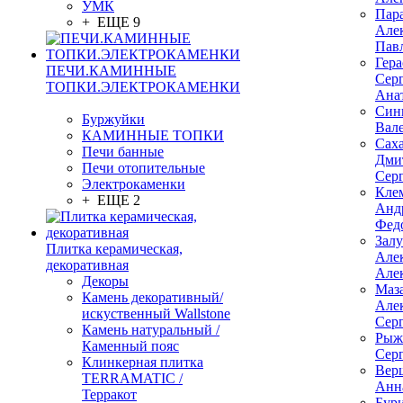
УМК
Пар
+ ЕЩЕ 9
Але
Пав
Гер
ПЕЧИ.КАМИННЫЕ
Сер
ТОПКИ.ЭЛЕКТРОКАМЕНКИ
Ана
Син
Буржуйки
Вал
КАМИННЫЕ ТОПКИ
Сах
Печи банные
Дми
Печи отопительные
Сер
Электрокаменки
Кле
+ ЕЩЕ 2
Анд
Фед
Зал
Плитка керамическая,
Але
декоративная
Але
Декоры
Маз
Камень декоративный/
Але
искуственный Wallstone
Сер
Камень натуральный /
Рыж
Каменный пояс
Сер
Клинкерная плитка
Вер
TERRAMATIC /
Анн
Терракот
Бур