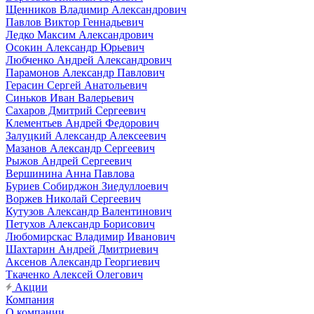
Щенников Владимир Александрович
Павлов Виктор Геннадьевич
Ледко Максим Александрович
Осокин Александр Юрьевич
Любченко Андрей Александрович
Парамонов Александр Павлович
Герасин Сергей Анатольевич
Синьков Иван Валерьевич
Сахаров Дмитрий Сергеевич
Клементьев Андрей Федорович
Залуцкий Александр Алексеевич
Мазанов Александр Сергеевич
Рыжов Андрей Сергеевич
Вершинина Анна Павлова
Буриев Собирджон Зиедуллоевич
Воржев Николай Сергеевич
Кутузов Александр Валентинович
Петухов Александр Борисович
Любомирскас Владимир Иванович
Шахтарин Андрей Дмитриевич
Аксенов Александр Георгиевич
Ткаченко Алексей Олегович
Акции
Компания
О компании