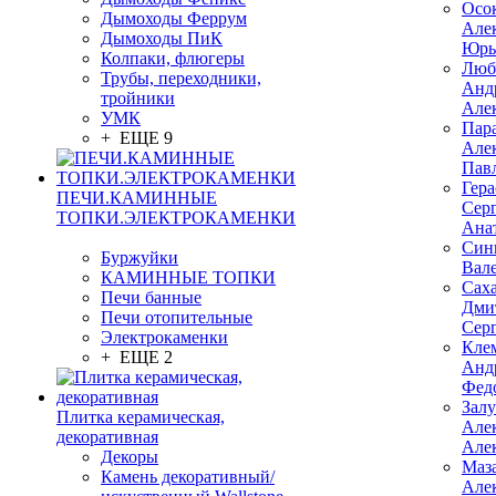
Осо
Дымоходы Феррум
Але
Дымоходы ПиК
Юрь
Колпаки, флюгеры
Люб
Трубы, переходники,
Анд
тройники
Але
УМК
Пар
+ ЕЩЕ 9
Але
Пав
Гер
ПЕЧИ.КАМИННЫЕ
Сер
ТОПКИ.ЭЛЕКТРОКАМЕНКИ
Ана
Син
Буржуйки
Вал
КАМИННЫЕ ТОПКИ
Сах
Печи банные
Дми
Печи отопительные
Сер
Электрокаменки
Кле
+ ЕЩЕ 2
Анд
Фед
Зал
Плитка керамическая,
Але
декоративная
Але
Декоры
Маз
Камень декоративный/
Але