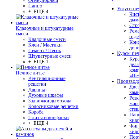
Огнеупорный
Панно
Услуги пе
+ ЕЩЕ 4
Чис
дым
Стр
Кладочные и штукатурные
Рем
смеси
отде
Кладочные смеси
Конс
Клеи / Мастики
диа
Цемент / Песок
Курсы пе
Штукатурные смеси
Кур
+ ЕЩЕ 1
дела
ком
Печное литье
«Пе
Вентиляционные
Производ
решетки
Две
Дверцы
кам
Духовые шкафы
Резк
Задвижки дымохода
жар
Колосниковые решетки
стек
Короба
Пан
Плиты и конфорки
кир
+ ЕЩЕ 4
Фиг
кир
Пор