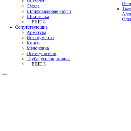
Пигмент
Гео
Смола
Тка
Шлифовальные круги
Але
Шпатлевка
Оле
+ ЕЩЕ 8
Сопутствующие
Арматура
Инструменты
Книги
Мелочовка
Огнетушители
Труба, уголок, полоса
+ ЕЩЕ 3