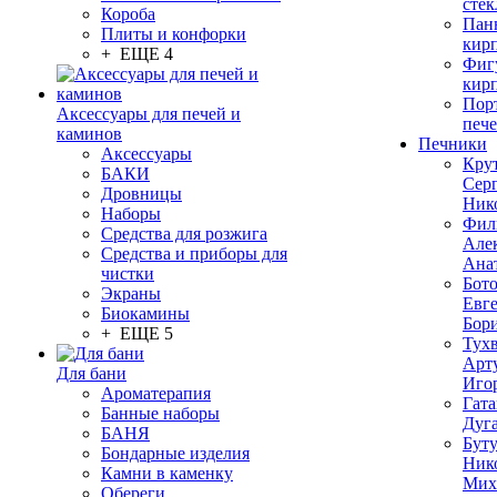
стек
Короба
Пан
Плиты и конфорки
кир
+ ЕЩЕ 4
Фиг
кир
Пор
Аксессуары для печей и
печ
каминов
Печники
Аксессуары
Кру
БАКИ
Сер
Дровницы
Ник
Наборы
Фил
Средства для розжига
Але
Средства и приборы для
Ана
чистки
Бот
Экраны
Евг
Биокамины
Бор
+ ЕЩЕ 5
Тух
Арт
Для бани
Иго
Ароматерапия
Гата
Банные наборы
Дуг
БАНЯ
Бут
Бондарные изделия
Ник
Камни в каменку
Мих
Обереги