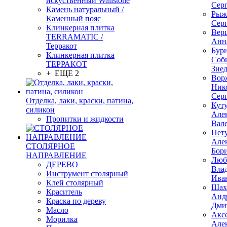
искуственный Wallstone
Сер
Камень натуральный /
Рыж
Каменный пояс
Сер
Клинкерная плитка
Вер
TERRAMATIC /
Анн
Терракот
Бур
Клинкерная плитка
Соб
ТЕРРАКОТ
Зие
+ ЕЩЕ 2
Вор
Ник
Сер
Отделка, лаки, краски, патина,
Кут
силикон
Але
Пропитки и жидкости
Вал
Пет
Але
СТОЛЯРНОЕ
Бор
НАПРАВЛЕНИЕ
Люб
ДЕРЕВО
Вла
Инструмент столярный
Ива
Клей столярный
Шах
Краситель
Анд
Краска по дереву
Дми
Масло
Акс
Морилка
Але