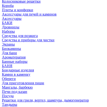
Колосниковые решетки
Короба
Плиты и конфорки
Аксессуары для печей и каминов
Аксессуары
БАКИ
Дровницы
Наборы
Средства для розжига
Средства и приборы для чистки
Экраны
Биокамины
Для бани
Ароматерапия
Банные наборы
БАНЯ
Бондарные изделия
Камни в каменку
Обереги
Для приготовления пищи
Мангалы, барбекю
Печи под казан
Посуда
Решетки для гриля, вертел, шампура, дымогенератор
Тандыры