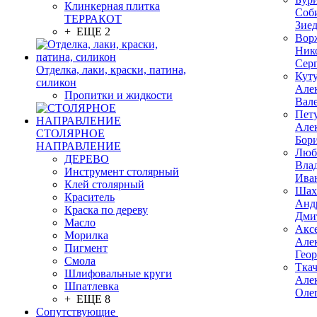
Клинкерная плитка
Соб
ТЕРРАКОТ
Зие
+ ЕЩЕ 2
Вор
Ник
Сер
Отделка, лаки, краски, патина,
Кут
силикон
Але
Пропитки и жидкости
Вал
Пет
Але
СТОЛЯРНОЕ
Бор
НАПРАВЛЕНИЕ
Люб
ДЕРЕВО
Вла
Инструмент столярный
Ива
Клей столярный
Шах
Краситель
Анд
Краска по дереву
Дми
Масло
Акс
Морилка
Але
Пигмент
Гео
Смола
Тка
Шлифовальные круги
Але
Шпатлевка
Оле
+ ЕЩЕ 8
Сопутствующие