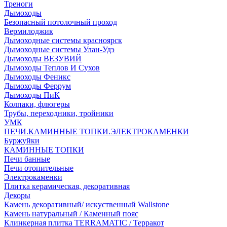
Треноги
Дымоходы
Безопасный потолочный проход
Вермилоджик
Дымоходные системы красноярск
Дымоходные системы Улан-Удэ
Дымоходы ВЕЗУВИЙ
Дымоходы Теплов И Сухов
Дымоходы Феникс
Дымоходы Феррум
Дымоходы ПиК
Колпаки, флюгеры
Трубы, переходники, тройники
УМК
ПЕЧИ.КАМИННЫЕ ТОПКИ.ЭЛЕКТРОКАМЕНКИ
Буржуйки
КАМИННЫЕ ТОПКИ
Печи банные
Печи отопительные
Электрокаменки
Плитка керамическая, декоративная
Декоры
Камень декоративный/ искуственный Wallstone
Камень натуральный / Каменный пояс
Клинкерная плитка TERRAMATIC / Терракот