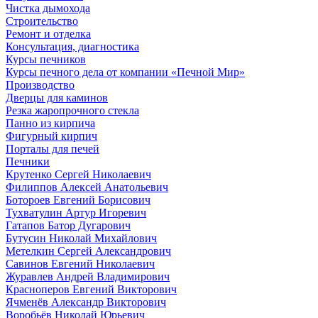
Чистка дымохода
Строительство
Ремонт и отделка
Консультация, диагностика
Курсы печников
Курсы печного дела от компании «Печной Мир»
Производство
Дверцы для каминов
Резка жаропрочного стекла
Панно из кирпича
Фигурный кирпич
Порталы для печей
Печники
Крутенко Сергей Николаевич
Филиппов Алексей Анатольевич
Ботороев Евгений Борисович
Тухватулин Артур Игоревич
Гатапов Батор Дугарович
Бутусин Николай Михайлович
Метелкин Сергей Александрович
Савинов Евгений Николаевич
Журавлев Андрей Владимирович
Красноперов Евгений Викторович
Ячменёв Александр Викторович
Воробьёв Николай Юрьевич