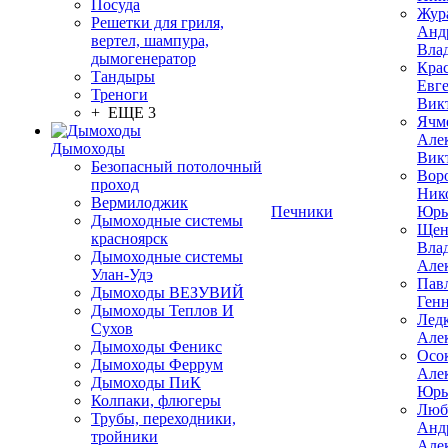
Посуда
Жур
Решетки для гриля,
Анд
вертел, шампура,
Вла
дымогенератор
Кра
Тандыры
Евг
Треноги
Вик
+ ЕЩЕ 3
Ячм
Але
Дымоходы
Вик
Безопасный потолочный
Вор
проход
Ник
Вермилоджик
Печники
Юрь
Дымоходные системы
Щен
красноярск
Вла
Дымоходные системы
Але
Улан-Удэ
Пав
Дымоходы ВЕЗУВИЙ
Ген
Дымоходы Теплов И
Лед
Сухов
Але
Дымоходы Феникс
Осо
Дымоходы Феррум
Але
Дымоходы ПиК
Юрь
Колпаки, флюгеры
Люб
Трубы, переходники,
Анд
тройники
Але