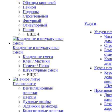
Образцы кирпичей
Печной
Поддоны
Строительный
Фигурный
Услуги
Огнеупорный
Панно
Услуги пе
+ ЕЩЕ 4
Чис
дым
Стр
Кладочные и штукатурные
Рем
смеси
отде
Кладочные смеси
Конс
Клеи / Мастики
диа
Цемент / Песок
Курсы пе
Штукатурные смеси
Кур
+ ЕЩЕ 1
дела
ком
Печное литье
«Пе
Вентиляционные
Производ
решетки
Две
Дверцы
кам
Духовые шкафы
Резк
Задвижки дымохода
жар
Колосниковые решетки