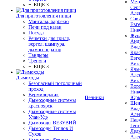
Мет
+ ЕЩЕ 3
Сер
Але
Для приготовления пищи
Сав
Мангалы, барбекю
Евг
Печи под казан
Ник
Посуда
Жур
Решетки для гриля,
Анд
вертел, шампура,
Вла
дымогенератор
Кра
Тандыры
Евг
Треноги
Вик
+ ЕЩЕ 3
Ячм
Але
Дымоходы
Вик
Безопасный потолочный
Вор
проход
Ник
Вермилоджик
Печники
Юрь
Дымоходные системы
Щен
красноярск
Вла
Дымоходные системы
Але
Улан-Удэ
Пав
Дымоходы ВЕЗУВИЙ
Ген
Дымоходы Теплов И
Лед
Сухов
Але
Дымоходы Феникс