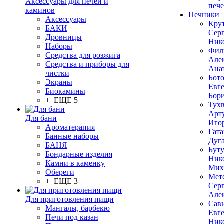
Аксессуары для печей и
печ
каминов
Печники
Аксессуары
Кру
БАКИ
Сер
Дровницы
Ник
Наборы
Фил
Средства для розжига
Але
Средства и приборы для
Ана
чистки
Бот
Экраны
Евг
Биокамины
Бор
+ ЕЩЕ 5
Тух
Арт
Для бани
Иго
Ароматерапия
Гата
Банные наборы
Дуг
БАНЯ
Бут
Бондарные изделия
Ник
Камни в каменку
Мих
Обереги
Мет
+ ЕЩЕ 3
Сер
Але
Для приготовления пищи
Сав
Мангалы, барбекю
Евг
Печи под казан
Ник