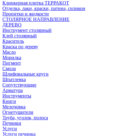
Клинкерная плитка ТЕРРАКОТ
Отделка, лаки, краски, патина, силикон
Пропитки и жидкости
СТОЛЯРНОЕ НАПРАВЛЕНИЕ
ДЕРЕВО
Инструмент столярный
Клей столярный
Краситель
Краска по дереву
Масло
Морилка
Пигмент
Смола
Шлифовальные круги
Шпатлевка
Сопутствующие
Арматура
Инструменты
Книги
Мелочовка
Огнетушители
Труба, уголок, полоса
Печники
Услуги
Услуги печника