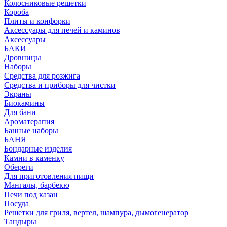
Колосниковые решетки
Короба
Плиты и конфорки
Аксессуары для печей и каминов
Аксессуары
БАКИ
Дровницы
Наборы
Средства для розжига
Средства и приборы для чистки
Экраны
Биокамины
Для бани
Ароматерапия
Банные наборы
БАНЯ
Бондарные изделия
Камни в каменку
Обереги
Для приготовления пищи
Мангалы, барбекю
Печи под казан
Посуда
Решетки для гриля, вертел, шампура, дымогенератор
Тандыры