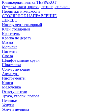
Клинкерная плитка ТЕРРАКОТ
Отделка, лаки, краски, патина, силикон
Пропитки и жидкости
СТОЛЯРНОЕ НАПРАВЛЕНИЕ
ДЕРЕВО
Инструмент столярный
Клей столярный
Краситель
Краска по дереву
Масло
Морилка
Пигмент
Смола
Шлифовальные круги
Шпатлевка
Сопутствующие
Арматура
Инструменты
Книги
Мелочовка
Огнетушители
Труба, уголок, полоса
Печники
Услуги
Услуги печника