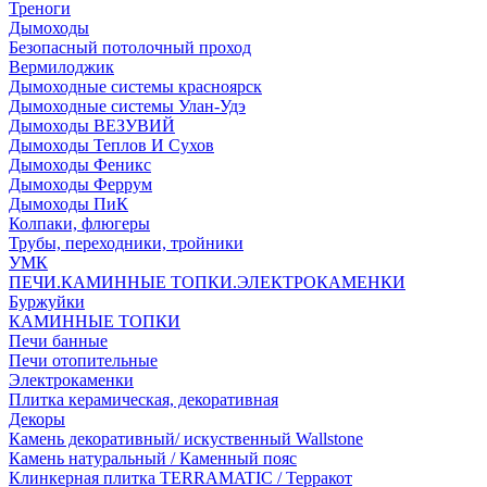
Треноги
Дымоходы
Безопасный потолочный проход
Вермилоджик
Дымоходные системы красноярск
Дымоходные системы Улан-Удэ
Дымоходы ВЕЗУВИЙ
Дымоходы Теплов И Сухов
Дымоходы Феникс
Дымоходы Феррум
Дымоходы ПиК
Колпаки, флюгеры
Трубы, переходники, тройники
УМК
ПЕЧИ.КАМИННЫЕ ТОПКИ.ЭЛЕКТРОКАМЕНКИ
Буржуйки
КАМИННЫЕ ТОПКИ
Печи банные
Печи отопительные
Электрокаменки
Плитка керамическая, декоративная
Декоры
Камень декоративный/ искуственный Wallstone
Камень натуральный / Каменный пояс
Клинкерная плитка TERRAMATIC / Терракот