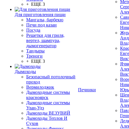
Мет
+ ЕЩЕ 3
Сер
Але
Для приготовления пищи
Сав
Мангалы, барбекю
Евг
Печи под казан
Ник
Посуда
Жур
Решетки для гриля,
Анд
вертел, шампура,
Вла
дымогенератор
Кра
Тандыры
Евг
Треноги
Вик
+ ЕЩЕ 3
Ячм
Але
Дымоходы
Вик
Безопасный потолочный
Вор
проход
Ник
Вермилоджик
Печники
Юрь
Дымоходные системы
Щен
красноярск
Вла
Дымоходные системы
Але
Улан-Удэ
Пав
Дымоходы ВЕЗУВИЙ
Ген
Дымоходы Теплов И
Лед
Сухов
Але
Дымоходы Феникс