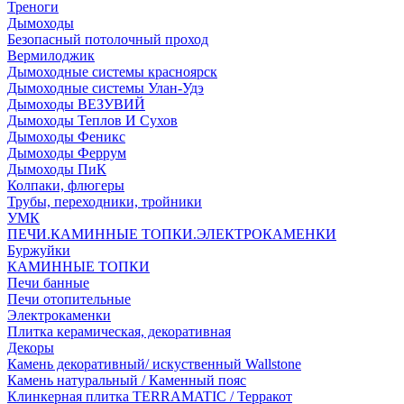
Треноги
Дымоходы
Безопасный потолочный проход
Вермилоджик
Дымоходные системы красноярск
Дымоходные системы Улан-Удэ
Дымоходы ВЕЗУВИЙ
Дымоходы Теплов И Сухов
Дымоходы Феникс
Дымоходы Феррум
Дымоходы ПиК
Колпаки, флюгеры
Трубы, переходники, тройники
УМК
ПЕЧИ.КАМИННЫЕ ТОПКИ.ЭЛЕКТРОКАМЕНКИ
Буржуйки
КАМИННЫЕ ТОПКИ
Печи банные
Печи отопительные
Электрокаменки
Плитка керамическая, декоративная
Декоры
Камень декоративный/ искуственный Wallstone
Камень натуральный / Каменный пояс
Клинкерная плитка TERRAMATIC / Терракот