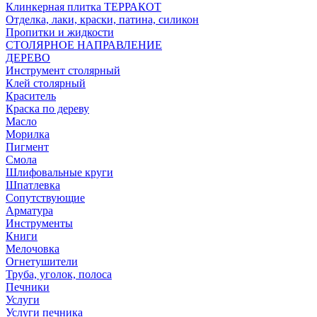
Клинкерная плитка ТЕРРАКОТ
Отделка, лаки, краски, патина, силикон
Пропитки и жидкости
СТОЛЯРНОЕ НАПРАВЛЕНИЕ
ДЕРЕВО
Инструмент столярный
Клей столярный
Краситель
Краска по дереву
Масло
Морилка
Пигмент
Смола
Шлифовальные круги
Шпатлевка
Сопутствующие
Арматура
Инструменты
Книги
Мелочовка
Огнетушители
Труба, уголок, полоса
Печники
Услуги
Услуги печника