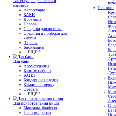
Аксессуары для печей и
печ
каминов
Печники
Аксессуары
Кру
БАКИ
Сер
Дровницы
Ник
Наборы
Фил
Средства для розжига
Але
Средства и приборы для
Ана
чистки
Бот
Экраны
Евг
Биокамины
Бор
+ ЕЩЕ 5
Тух
Арт
Для бани
Иго
Ароматерапия
Гата
Банные наборы
Дуг
БАНЯ
Бут
Бондарные изделия
Ник
Камни в каменку
Мих
Обереги
Мет
+ ЕЩЕ 3
Сер
Але
Для приготовления пищи
Сав
Мангалы, барбекю
Евг
Печи под казан
Ник