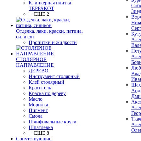
Клинкерная плитка
Соб
ТЕРРАКОТ
Зие
+ ЕЩЕ 2
Вор
Ник
Сер
Отделка, лаки, краски, патина,
Кут
силикон
Але
Пропитки и жидкости
Вал
Пет
Але
СТОЛЯРНОЕ
Бор
НАПРАВЛЕНИЕ
Люб
ДЕРЕВО
Вла
Инструмент столярный
Ива
Клей столярный
Шах
Краситель
Анд
Краска по дереву
Дми
Масло
Акс
Морилка
Але
Пигмент
Гео
Смола
Тка
Шлифовальные круги
Але
Шпатлевка
Оле
+ ЕЩЕ 8
Сопутствующие