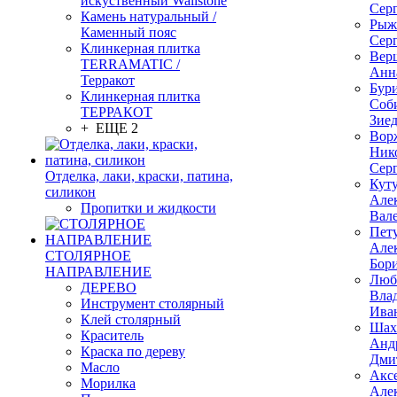
искуственный Wallstone
Сер
Камень натуральный /
Рыж
Каменный пояс
Сер
Клинкерная плитка
Вер
TERRAMATIC /
Анн
Терракот
Бур
Клинкерная плитка
Соб
ТЕРРАКОТ
Зие
+ ЕЩЕ 2
Вор
Ник
Сер
Отделка, лаки, краски, патина,
Кут
силикон
Але
Пропитки и жидкости
Вал
Пет
Але
СТОЛЯРНОЕ
Бор
НАПРАВЛЕНИЕ
Люб
ДЕРЕВО
Вла
Инструмент столярный
Ива
Клей столярный
Шах
Краситель
Анд
Краска по дереву
Дми
Масло
Акс
Морилка
Але