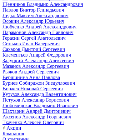
Щенников Владимир Александрович
Павлов Виктор Геннадьевич
Ледко Максим Александрович
Осокин Александр Юрьевич
Любченко Андрей Александрович
Парамонов Александр Павлович
Герасин Сергей Анатольевич
Синьков Иван Валерьевич
Сахаров Дмитрий Сергеевич
Клементьев Андрей Федорович
Залуцкий Александр Алексеевич
Мазанов Александр Сергеевич
Рыжов Андрей Сергеевич
Вершинина Анна Павлова
Буриев Собирджон Зиедуллоевич
Воржев Николай Сергеевич
Кутузов Александр Валентинович
Петухов Александр Борисович
Любомирскас Владимир Иванович
Шахтарин Андрей Дмитриевич
Аксенов Александр Георгиевич
Ткаченко Алексей Олегович
Акции
Компания
О компании