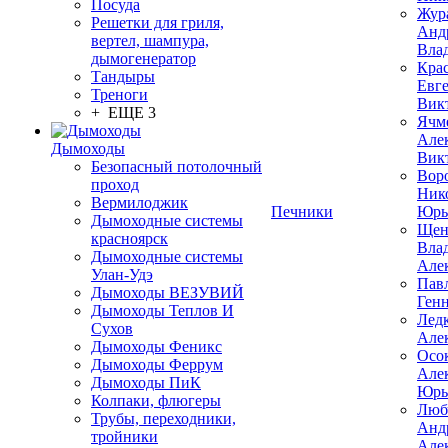
Посуда
Жур
Решетки для гриля,
Анд
вертел, шампура,
Вла
дымогенератор
Кра
Тандыры
Евг
Треноги
Вик
+ ЕЩЕ 3
Ячм
Але
Дымоходы
Вик
Безопасный потолочный
Вор
проход
Ник
Вермилоджик
Печники
Юрь
Дымоходные системы
Щен
красноярск
Вла
Дымоходные системы
Але
Улан-Удэ
Пав
Дымоходы ВЕЗУВИЙ
Ген
Дымоходы Теплов И
Лед
Сухов
Але
Дымоходы Феникс
Осо
Дымоходы Феррум
Але
Дымоходы ПиК
Юрь
Колпаки, флюгеры
Люб
Трубы, переходники,
Анд
тройники
Але