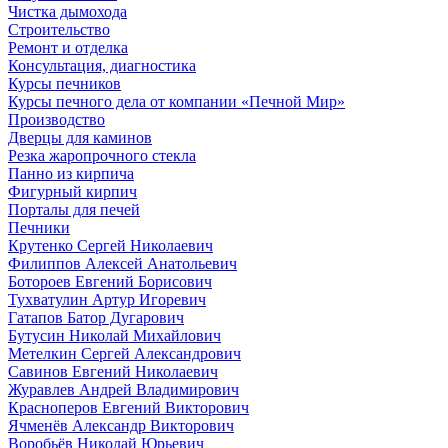
Чистка дымохода
Строительство
Ремонт и отделка
Консультация, диагностика
Курсы печников
Курсы печного дела от компании «Печной Мир»
Производство
Дверцы для каминов
Резка жаропрочного стекла
Панно из кирпича
Фигурный кирпич
Порталы для печей
Печники
Крутенко Сергей Николаевич
Филиппов Алексей Анатольевич
Ботороев Евгений Борисович
Тухватулин Артур Игоревич
Гатапов Батор Дугарович
Бутусин Николай Михайлович
Метелкин Сергей Александрович
Савинов Евгений Николаевич
Журавлев Андрей Владимирович
Красноперов Евгений Викторович
Ячменёв Александр Викторович
Воробьёв Николай Юрьевич