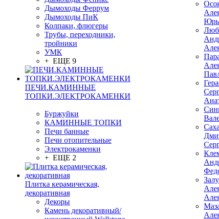
Осо
Дымоходы Феррум
Але
Дымоходы ПиК
Юрь
Колпаки, флюгеры
Люб
Трубы, переходники,
Анд
тройники
Але
УМК
Пар
+ ЕЩЕ 9
Але
Пав
Гер
ПЕЧИ.КАМИННЫЕ
Сер
ТОПКИ.ЭЛЕКТРОКАМЕНКИ
Ана
Син
Буржуйки
Вал
КАМИННЫЕ ТОПКИ
Сах
Печи банные
Дми
Печи отопительные
Сер
Электрокаменки
Кле
+ ЕЩЕ 2
Анд
Фед
Зал
Плитка керамическая,
Але
декоративная
Але
Декоры
Маз
Камень декоративный/
Але