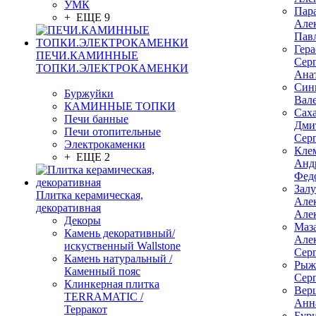
УМК
Пар
+ ЕЩЕ 9
Але
Пав
Гер
ПЕЧИ.КАМИННЫЕ
Сер
ТОПКИ.ЭЛЕКТРОКАМЕНКИ
Ана
Син
Буржуйки
Вал
КАМИННЫЕ ТОПКИ
Сах
Печи банные
Дми
Печи отопительные
Сер
Электрокаменки
Кле
+ ЕЩЕ 2
Анд
Фед
Зал
Плитка керамическая,
Але
декоративная
Але
Декоры
Маз
Камень декоративный/
Але
искуственный Wallstone
Сер
Камень натуральный /
Рыж
Каменный пояс
Сер
Клинкерная плитка
Вер
TERRAMATIC /
Анн
Терракот
Бур