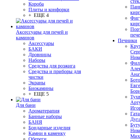
стек
Короба
Пан
Плиты и конфорки
кир
+ ЕЩЕ 4
Фиг
кир
Пор
Аксессуары для печей и
печ
каминов
Печники
Аксессуары
Кру
БАКИ
Сер
Дровницы
Ник
Наборы
Фил
Средства для розжига
Але
Средства и приборы для
Ана
чистки
Бот
Экраны
Евг
Биокамины
Бор
+ ЕЩЕ 5
Тух
Арт
Для бани
Иго
Ароматерапия
Гата
Банные наборы
Дуг
БАНЯ
Бут
Бондарные изделия
Ник
Камни в каменку
Мих
Обереги