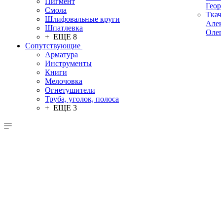
Пигмент
Гео
Смола
Тка
Шлифовальные круги
Але
Шпатлевка
Оле
+ ЕЩЕ 8
Сопутствующие
Арматура
Инструменты
Книги
Мелочовка
Огнетушители
Труба, уголок, полоса
+ ЕЩЕ 3