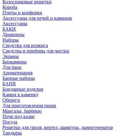
Колосниковые решетки
Короба
Плиты и конфорки
Аксессуары для печей и каминов
Аксессуары
БАКИ
Дровницы
Наборы
Средства для розжига
Средства и приборы для чистки
Экраны
Биокамины
Для бани
Ароматерапия
Банные наборы
БАНЯ
Бондарные изделия
Камни в каменку
Обереги
Для приготовления пищи
Мангалы, барбекю
Печи под казан
Посуда
Решетки для гриля, вертел, шампура, дымогенератор
Тандыры