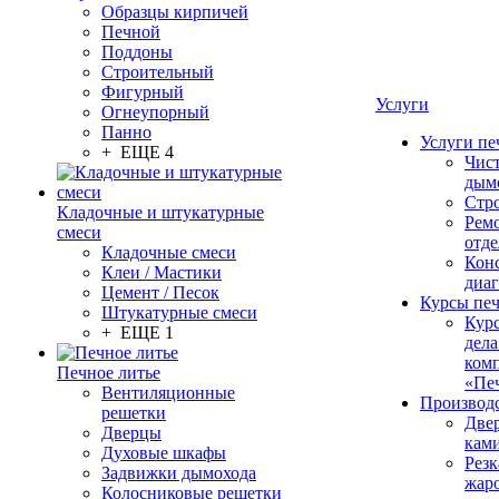
Образцы кирпичей
Печной
Поддоны
Строительный
Фигурный
Услуги
Огнеупорный
Панно
Услуги пе
+ ЕЩЕ 4
Чис
дым
Стр
Кладочные и штукатурные
Рем
смеси
отде
Кладочные смеси
Конс
Клеи / Мастики
диа
Цемент / Песок
Курсы пе
Штукатурные смеси
Кур
+ ЕЩЕ 1
дела
ком
Печное литье
«Пе
Вентиляционные
Производ
решетки
Две
Дверцы
кам
Духовые шкафы
Резк
Задвижки дымохода
жар
Колосниковые решетки