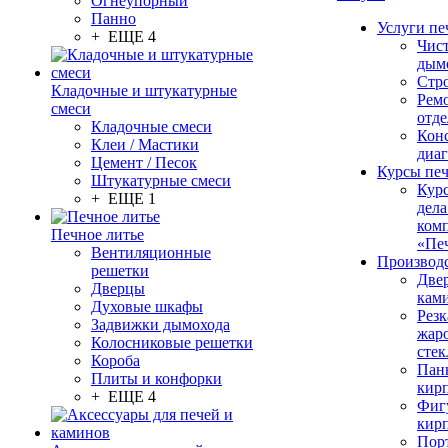
Огнеупорный
Панно
Услуги пе
+ ЕЩЕ 4
Чис
дым
Стр
Кладочные и штукатурные
Рем
смеси
отде
Кладочные смеси
Конс
Клеи / Мастики
диа
Цемент / Песок
Курсы пе
Штукатурные смеси
Кур
+ ЕЩЕ 1
дела
ком
Печное литье
«Пе
Вентиляционные
Производ
решетки
Две
Дверцы
кам
Духовые шкафы
Резк
Задвижки дымохода
жар
Колосниковые решетки
стек
Короба
Пан
Плиты и конфорки
кир
+ ЕЩЕ 4
Фиг
кир
Пор