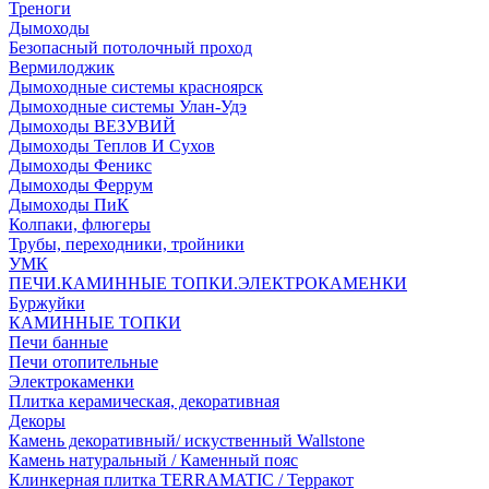
Треноги
Дымоходы
Безопасный потолочный проход
Вермилоджик
Дымоходные системы красноярск
Дымоходные системы Улан-Удэ
Дымоходы ВЕЗУВИЙ
Дымоходы Теплов И Сухов
Дымоходы Феникс
Дымоходы Феррум
Дымоходы ПиК
Колпаки, флюгеры
Трубы, переходники, тройники
УМК
ПЕЧИ.КАМИННЫЕ ТОПКИ.ЭЛЕКТРОКАМЕНКИ
Буржуйки
КАМИННЫЕ ТОПКИ
Печи банные
Печи отопительные
Электрокаменки
Плитка керамическая, декоративная
Декоры
Камень декоративный/ искуственный Wallstone
Камень натуральный / Каменный пояс
Клинкерная плитка TERRAMATIC / Терракот