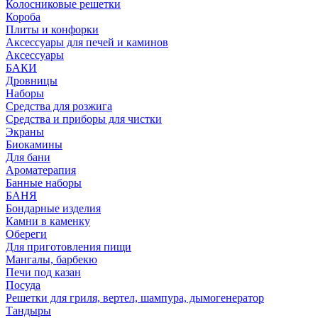
Колосниковые решетки
Короба
Плиты и конфорки
Аксессуары для печей и каминов
Аксессуары
БАКИ
Дровницы
Наборы
Средства для розжига
Средства и приборы для чистки
Экраны
Биокамины
Для бани
Ароматерапия
Банные наборы
БАНЯ
Бондарные изделия
Камни в каменку
Обереги
Для приготовления пищи
Мангалы, барбекю
Печи под казан
Посуда
Решетки для гриля, вертел, шампура, дымогенератор
Тандыры