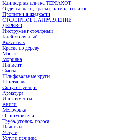
Клинкерная плитка ТЕРРАКОТ
Отделка, лаки, краски, патина, силикон
Пропитки и жидкости
СТОЛЯРНОЕ НАПРАВЛЕНИЕ
ДЕРЕВО
Инструмент столярный
Клей столярный
Краситель
Краска по дереву
Масло
Морилка
Пигмент
Смола
Шлифовальные круги
Шпатлевка
Сопутствующие
Арматура
Инструменты
Книги
Мелочовка
Огнетушители
Труба, уголок, полоса
Печники
Услуги
Услуги печника