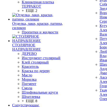
Клинкерная плитка
Соб
ТЕРРАКОТ
Зие
+ ЕЩЕ 2
Вор
Ник
Сер
Отделка, лаки, краски, патина,
Кут
силикон
Але
Пропитки и жидкости
Вал
Пет
Але
СТОЛЯРНОЕ
Бор
НАПРАВЛЕНИЕ
Люб
ДЕРЕВО
Вла
Инструмент столярный
Ива
Клей столярный
Шах
Краситель
Анд
Краска по дереву
Дми
Масло
Акс
Морилка
Але
Пигмент
Гео
Смола
Тка
Шлифовальные круги
Але
Шпатлевка
Оле
+ ЕЩЕ 8
Сопутствующие