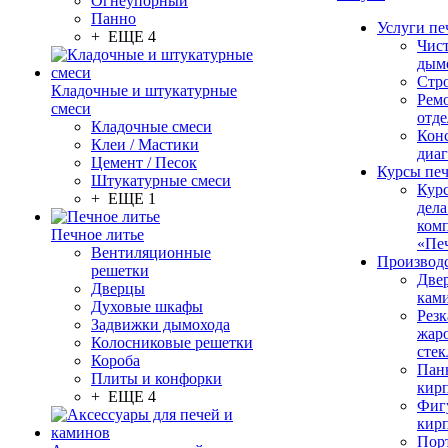
Огнеупорный
Панно
Услуги пе
+ ЕЩЕ 4
Чис
дым
Стр
Кладочные и штукатурные
Рем
смеси
отде
Кладочные смеси
Конс
Клеи / Мастики
диа
Цемент / Песок
Курсы пе
Штукатурные смеси
Кур
+ ЕЩЕ 1
дела
ком
Печное литье
«Пе
Вентиляционные
Производ
решетки
Две
Дверцы
кам
Духовые шкафы
Резк
Задвижки дымохода
жар
Колосниковые решетки
стек
Короба
Пан
Плиты и конфорки
кир
+ ЕЩЕ 4
Фиг
кир
Пор