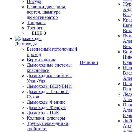
Посуда
Жур
Решетки для гриля,
Анд
вертел, шампура,
Вла
дымогенератор
Кра
Тандыры
Евг
Треноги
Вик
+ ЕЩЕ 3
Ячм
Але
Дымоходы
Вик
Безопасный потолочный
Вор
проход
Ник
Вермилоджик
Печники
Юрь
Дымоходные системы
Щен
красноярск
Вла
Дымоходные системы
Але
Улан-Удэ
Пав
Дымоходы ВЕЗУВИЙ
Ген
Дымоходы Теплов И
Лед
Сухов
Але
Дымоходы Феникс
Осо
Дымоходы Феррум
Але
Дымоходы ПиК
Юрь
Колпаки, флюгеры
Люб
Трубы, переходники,
Анд
тройники
Але