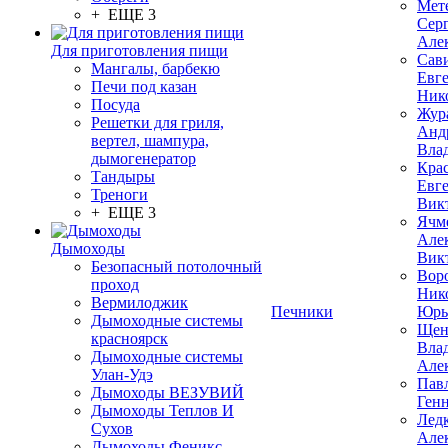
Мет
+ ЕЩЕ 3
Сер
Але
Для приготовления пищи
Сав
Мангалы, барбекю
Евг
Печи под казан
Ник
Посуда
Жур
Решетки для гриля,
Анд
вертел, шампура,
Вла
дымогенератор
Кра
Тандыры
Евг
Треноги
Вик
+ ЕЩЕ 3
Ячм
Але
Дымоходы
Вик
Безопасный потолочный
Вор
проход
Ник
Вермилоджик
Печники
Юрь
Дымоходные системы
Щен
красноярск
Вла
Дымоходные системы
Але
Улан-Удэ
Пав
Дымоходы ВЕЗУВИЙ
Ген
Дымоходы Теплов И
Лед
Сухов
Але
Дымоходы Феникс