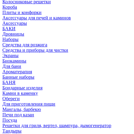
Колосниковые решетки
Короба
Плиты и конфорки
Аксессуары для печей и каминов
Аксессуары
БАКИ
Дровницы
Наборы
Средства для розжига
Средства и приборы для чистки
Экраны
Биокамины
Для бани
Ароматерапия
Банные наборы
БАНЯ
Бондарные изделия
Камни в каменку
Обереги
Для приготовления пищи
Мангалы, барбекю
Печи под казан
Посуда
Решетки для гриля, вертел, шампура, дымогенератор
Тандыры