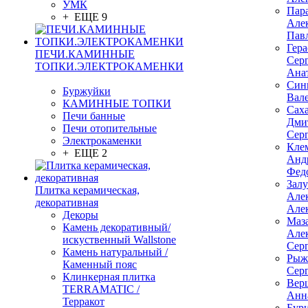
УМК
Пар
+ ЕЩЕ 9
Але
Пав
Гер
ПЕЧИ.КАМИННЫЕ
Сер
ТОПКИ.ЭЛЕКТРОКАМЕНКИ
Ана
Син
Буржуйки
Вал
КАМИННЫЕ ТОПКИ
Сах
Печи банные
Дми
Печи отопительные
Сер
Электрокаменки
Кле
+ ЕЩЕ 2
Анд
Фед
Зал
Плитка керамическая,
Але
декоративная
Але
Декоры
Маз
Камень декоративный/
Але
искуственный Wallstone
Сер
Камень натуральный /
Рыж
Каменный пояс
Сер
Клинкерная плитка
Вер
TERRAMATIC /
Анн
Терракот
Бур