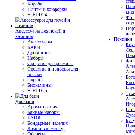
стек
Короба
Пан
Плиты и конфорки
кир
+ ЕЩЕ 4
Фиг
кир
Пор
Аксессуары для печей и
печ
каминов
Печники
Аксессуары
Кру
БАКИ
Сер
Дровницы
Ник
Наборы
Фил
Средства для розжига
Але
Средства и приборы для
Ана
чистки
Бот
Экраны
Евг
Биокамины
Бор
+ ЕЩЕ 5
Тух
Арт
Для бани
Иго
Ароматерапия
Гата
Банные наборы
Дуг
БАНЯ
Бут
Бондарные изделия
Ник
Камни в каменку
Мих
Обереги