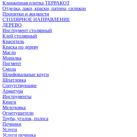
Клинкерная плитка ТЕРРАКОТ
Отделка, лаки, краски, патина, силикон
Пропитки и жидкости
СТОЛЯРНОЕ НАПРАВЛЕНИЕ
ДЕРЕВО
Инструмент столярный
Клей столярный
Краситель
Краска по дереву
Масло
Морилка
Пигмент
Смола
Шлифовальные круги
Шпатлевка
Сопутствующие
Арматура
Инструменты
Книги
Мелочовка
Огнетушители
Труба, уголок, полоса
Печники
Услуги
Услуги печника