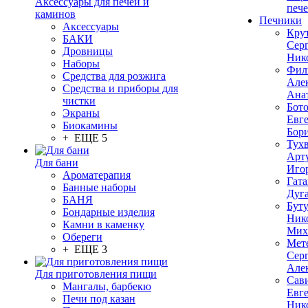
Аксессуары для печей и
печ
каминов
Печники
Аксессуары
Кру
БАКИ
Сер
Дровницы
Ник
Наборы
Фил
Средства для розжига
Але
Средства и приборы для
Ана
чистки
Бот
Экраны
Евг
Биокамины
Бор
+ ЕЩЕ 5
Тух
Арт
Для бани
Иго
Ароматерапия
Гата
Банные наборы
Дуг
БАНЯ
Бут
Бондарные изделия
Ник
Камни в каменку
Мих
Обереги
Мет
+ ЕЩЕ 3
Сер
Але
Для приготовления пищи
Сав
Мангалы, барбекю
Евг
Печи под казан
Ник