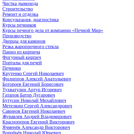
Чистка дымохода
Строительство
Ремонт и отделка
Консультация, диагностика
Курсы печников
Курсы печного дела от компании «Печной Мир»
Производство
Дверцы для каминов
Резка жаропрочного стекла
Панно из кирпича
Фигурный кирпич
Порталы для печей
Печники
Крутенко Сергей Николаевич
Филиппов Алексей Анатольевич
Ботороев Евгений Борисович
Тухватулин Артур Игоревич
Гатапов Батор Дугарович
Бутусин Николай Михайлович
Метелкин Сергей Александрович
Савинов Евгений Николаевич
Журавлев Андрей Владимирович
Красноперов Евгений Викторович
Ячменёв Александр Викторович
Воробьёв Николай Юрьевич