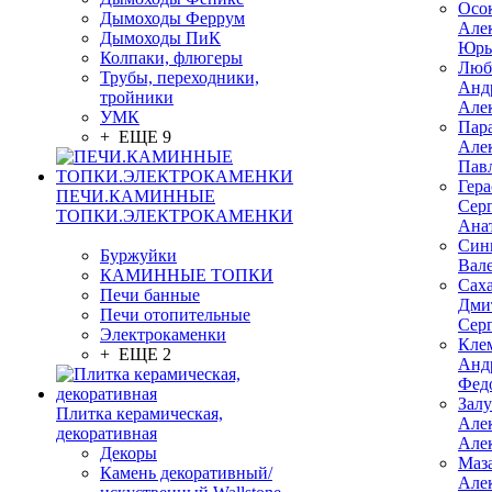
Осо
Дымоходы Феррум
Але
Дымоходы ПиК
Юрь
Колпаки, флюгеры
Люб
Трубы, переходники,
Анд
тройники
Але
УМК
Пар
+ ЕЩЕ 9
Але
Пав
Гер
ПЕЧИ.КАМИННЫЕ
Сер
ТОПКИ.ЭЛЕКТРОКАМЕНКИ
Ана
Син
Буржуйки
Вал
КАМИННЫЕ ТОПКИ
Сах
Печи банные
Дми
Печи отопительные
Сер
Электрокаменки
Кле
+ ЕЩЕ 2
Анд
Фед
Зал
Плитка керамическая,
Але
декоративная
Але
Декоры
Маз
Камень декоративный/
Але