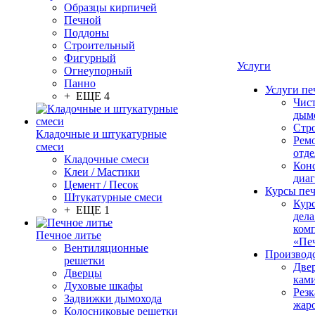
Образцы кирпичей
Печной
Поддоны
Строительный
Фигурный
Услуги
Огнеупорный
Панно
Услуги пе
+ ЕЩЕ 4
Чис
дым
Стр
Кладочные и штукатурные
Рем
смеси
отде
Кладочные смеси
Конс
Клеи / Мастики
диа
Цемент / Песок
Курсы пе
Штукатурные смеси
Кур
+ ЕЩЕ 1
дела
ком
Печное литье
«Пе
Вентиляционные
Производ
решетки
Две
Дверцы
кам
Духовые шкафы
Резк
Задвижки дымохода
жар
Колосниковые решетки