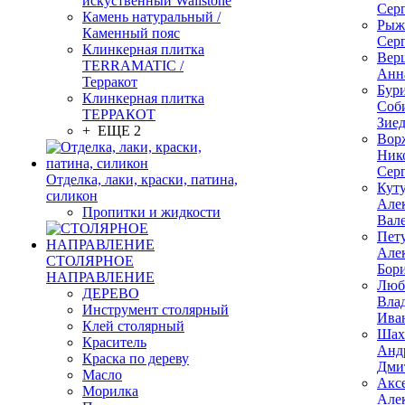
искуственный Wallstone
Сер
Камень натуральный /
Рыж
Каменный пояс
Сер
Клинкерная плитка
Вер
TERRAMATIC /
Анн
Терракот
Бур
Клинкерная плитка
Соб
ТЕРРАКОТ
Зие
+ ЕЩЕ 2
Вор
Ник
Сер
Отделка, лаки, краски, патина,
Кут
силикон
Але
Пропитки и жидкости
Вал
Пет
Але
СТОЛЯРНОЕ
Бор
НАПРАВЛЕНИЕ
Люб
ДЕРЕВО
Вла
Инструмент столярный
Ива
Клей столярный
Шах
Краситель
Анд
Краска по дереву
Дми
Масло
Акс
Морилка
Але