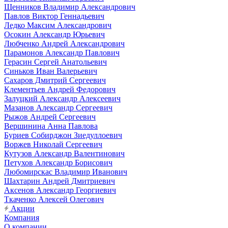
Щенников Владимир Александрович
Павлов Виктор Геннадьевич
Ледко Максим Александрович
Осокин Александр Юрьевич
Любченко Андрей Александрович
Парамонов Александр Павлович
Герасин Сергей Анатольевич
Синьков Иван Валерьевич
Сахаров Дмитрий Сергеевич
Клементьев Андрей Федорович
Залуцкий Александр Алексеевич
Мазанов Александр Сергеевич
Рыжов Андрей Сергеевич
Вершинина Анна Павлова
Буриев Собирджон Зиедуллоевич
Воржев Николай Сергеевич
Кутузов Александр Валентинович
Петухов Александр Борисович
Любомирскас Владимир Иванович
Шахтарин Андрей Дмитриевич
Аксенов Александр Георгиевич
Ткаченко Алексей Олегович
Акции
Компания
О компании