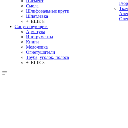
Пигмент
Гео
Смола
Тка
Шлифовальные круги
Але
Шпатлевка
Оле
+ ЕЩЕ 8
Сопутствующие
Арматура
Инструменты
Книги
Мелочовка
Огнетушители
Труба, уголок, полоса
+ ЕЩЕ 3