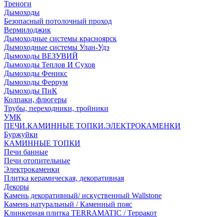
Треноги
Дымоходы
Безопасный потолочный проход
Вермилоджик
Дымоходные системы красноярск
Дымоходные системы Улан-Удэ
Дымоходы ВЕЗУВИЙ
Дымоходы Теплов И Сухов
Дымоходы Феникс
Дымоходы Феррум
Дымоходы ПиК
Колпаки, флюгеры
Трубы, переходники, тройники
УМК
ПЕЧИ.КАМИННЫЕ ТОПКИ.ЭЛЕКТРОКАМЕНКИ
Буржуйки
КАМИННЫЕ ТОПКИ
Печи банные
Печи отопительные
Электрокаменки
Плитка керамическая, декоративная
Декоры
Камень декоративный/ искуственный Wallstone
Камень натуральный / Каменный пояс
Клинкерная плитка TERRAMATIC / Терракот