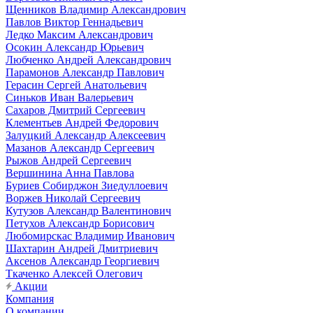
Щенников Владимир Александрович
Павлов Виктор Геннадьевич
Ледко Максим Александрович
Осокин Александр Юрьевич
Любченко Андрей Александрович
Парамонов Александр Павлович
Герасин Сергей Анатольевич
Синьков Иван Валерьевич
Сахаров Дмитрий Сергеевич
Клементьев Андрей Федорович
Залуцкий Александр Алексеевич
Мазанов Александр Сергеевич
Рыжов Андрей Сергеевич
Вершинина Анна Павлова
Буриев Собирджон Зиедуллоевич
Воржев Николай Сергеевич
Кутузов Александр Валентинович
Петухов Александр Борисович
Любомирскас Владимир Иванович
Шахтарин Андрей Дмитриевич
Аксенов Александр Георгиевич
Ткаченко Алексей Олегович
Акции
Компания
О компании