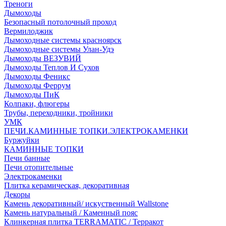
Треноги
Дымоходы
Безопасный потолочный проход
Вермилоджик
Дымоходные системы красноярск
Дымоходные системы Улан-Удэ
Дымоходы ВЕЗУВИЙ
Дымоходы Теплов И Сухов
Дымоходы Феникс
Дымоходы Феррум
Дымоходы ПиК
Колпаки, флюгеры
Трубы, переходники, тройники
УМК
ПЕЧИ.КАМИННЫЕ ТОПКИ.ЭЛЕКТРОКАМЕНКИ
Буржуйки
КАМИННЫЕ ТОПКИ
Печи банные
Печи отопительные
Электрокаменки
Плитка керамическая, декоративная
Декоры
Камень декоративный/ искуственный Wallstone
Камень натуральный / Каменный пояс
Клинкерная плитка TERRAMATIC / Терракот