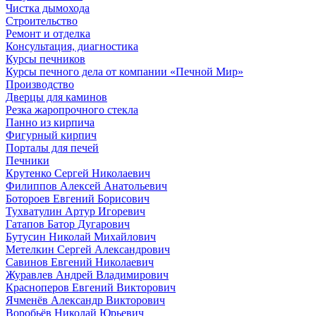
Чистка дымохода
Строительство
Ремонт и отделка
Консультация, диагностика
Курсы печников
Курсы печного дела от компании «Печной Мир»
Производство
Дверцы для каминов
Резка жаропрочного стекла
Панно из кирпича
Фигурный кирпич
Порталы для печей
Печники
Крутенко Сергей Николаевич
Филиппов Алексей Анатольевич
Ботороев Евгений Борисович
Тухватулин Артур Игоревич
Гатапов Батор Дугарович
Бутусин Николай Михайлович
Метелкин Сергей Александрович
Савинов Евгений Николаевич
Журавлев Андрей Владимирович
Красноперов Евгений Викторович
Ячменёв Александр Викторович
Воробьёв Николай Юрьевич