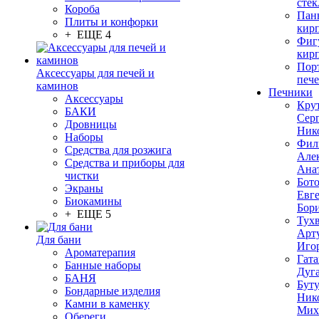
стек
Короба
Пан
Плиты и конфорки
кир
+ ЕЩЕ 4
Фиг
кир
Пор
Аксессуары для печей и
печ
каминов
Печники
Аксессуары
Кру
БАКИ
Сер
Дровницы
Ник
Наборы
Фил
Средства для розжига
Але
Средства и приборы для
Ана
чистки
Бот
Экраны
Евг
Биокамины
Бор
+ ЕЩЕ 5
Тух
Арт
Для бани
Иго
Ароматерапия
Гата
Банные наборы
Дуг
БАНЯ
Бут
Бондарные изделия
Ник
Камни в каменку
Мих
Обереги