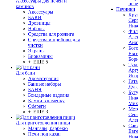
Аксессуары для печей и
печ
каминов
Печники
Аксессуары
Кру
БАКИ
Сер
Дровницы
Ник
Наборы
Фил
Средства для розжига
Але
Средства и приборы для
Ана
чистки
Бот
Экраны
Евг
Биокамины
Бор
+ ЕЩЕ 5
Тух
Арт
Для бани
Иго
Ароматерапия
Гата
Банные наборы
Дуг
БАНЯ
Бут
Бондарные изделия
Ник
Камни в каменку
Мих
Обереги
Мет
+ ЕЩЕ 3
Сер
Але
Для приготовления пищи
Сав
Мангалы, барбекю
Евг
Печи под казан
Ник