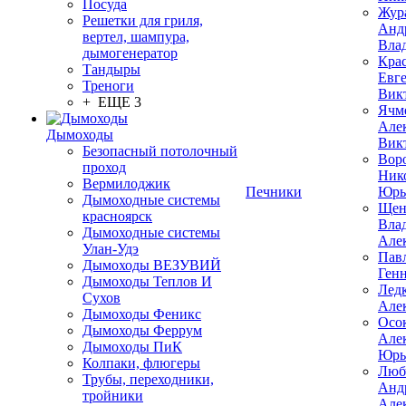
Посуда
Жур
Решетки для гриля,
Анд
вертел, шампура,
Вла
дымогенератор
Кра
Тандыры
Евг
Треноги
Вик
+ ЕЩЕ 3
Ячм
Але
Дымоходы
Вик
Безопасный потолочный
Вор
проход
Ник
Вермилоджик
Печники
Юрь
Дымоходные системы
Щен
красноярск
Вла
Дымоходные системы
Але
Улан-Удэ
Пав
Дымоходы ВЕЗУВИЙ
Ген
Дымоходы Теплов И
Лед
Сухов
Але
Дымоходы Феникс
Осо
Дымоходы Феррум
Але
Дымоходы ПиК
Юрь
Колпаки, флюгеры
Люб
Трубы, переходники,
Анд
тройники
Але