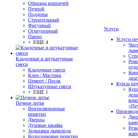
Образцы кирпичей
Печной
Поддоны
Строительный
Фигурный
Услуги
Огнеупорный
Панно
Услуги пе
+ ЕЩЕ 4
Чис
дым
Стр
Кладочные и штукатурные
Рем
смеси
отде
Кладочные смеси
Конс
Клеи / Мастики
диа
Цемент / Песок
Курсы пе
Штукатурные смеси
Кур
+ ЕЩЕ 1
дела
ком
Печное литье
«Пе
Вентиляционные
Производ
решетки
Две
Дверцы
кам
Духовые шкафы
Резк
Задвижки дымохода
жар
Колосниковые решетки