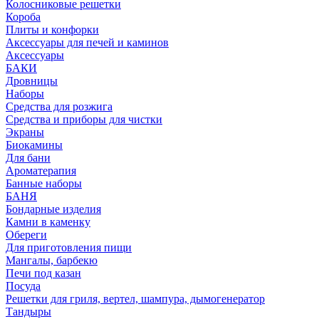
Колосниковые решетки
Короба
Плиты и конфорки
Аксессуары для печей и каминов
Аксессуары
БАКИ
Дровницы
Наборы
Средства для розжига
Средства и приборы для чистки
Экраны
Биокамины
Для бани
Ароматерапия
Банные наборы
БАНЯ
Бондарные изделия
Камни в каменку
Обереги
Для приготовления пищи
Мангалы, барбекю
Печи под казан
Посуда
Решетки для гриля, вертел, шампура, дымогенератор
Тандыры