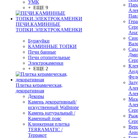
УМК
Пар
+ ЕЩЕ 9
Але
Пав
Гер
ПЕЧИ.КАМИННЫЕ
Сер
ТОПКИ.ЭЛЕКТРОКАМЕНКИ
Ана
Син
Буржуйки
Вал
КАМИННЫЕ ТОПКИ
Сах
Печи банные
Дми
Печи отопительные
Сер
Электрокаменки
Кле
+ ЕЩЕ 2
Анд
Фед
Зал
Плитка керамическая,
Але
декоративная
Але
Декоры
Маз
Камень декоративный/
Але
искуственный Wallstone
Сер
Камень натуральный /
Рыж
Каменный пояс
Сер
Клинкерная плитка
Вер
TERRAMATIC /
Анн
Терракот
Бур