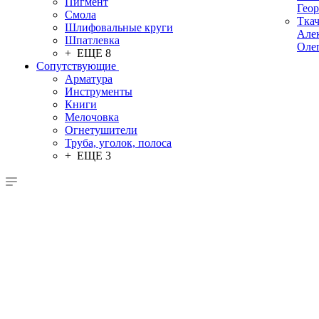
Пигмент
Гео
Смола
Тка
Шлифовальные круги
Але
Шпатлевка
Оле
+ ЕЩЕ 8
Сопутствующие
Арматура
Инструменты
Книги
Мелочовка
Огнетушители
Труба, уголок, полоса
+ ЕЩЕ 3