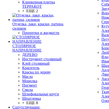
Клинкерная плитка
Соб
ТЕРРАКОТ
Зие
+ ЕЩЕ 2
Вор
Ник
Сер
Отделка, лаки, краски, патина,
Кут
силикон
Але
Пропитки и жидкости
Вал
Пет
Але
СТОЛЯРНОЕ
Бор
НАПРАВЛЕНИЕ
Люб
ДЕРЕВО
Вла
Инструмент столярный
Ива
Клей столярный
Шах
Краситель
Анд
Краска по дереву
Дми
Масло
Акс
Морилка
Але
Пигмент
Гео
Смола
Тка
Шлифовальные круги
Але
Шпатлевка
Оле
+ ЕЩЕ 8
Сопутствующие