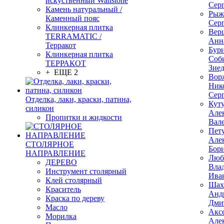
искуственный Wallstone
Сер
Камень натуральный /
Рыж
Каменный пояс
Сер
Клинкерная плитка
Вер
TERRAMATIC /
Анн
Терракот
Бур
Клинкерная плитка
Соб
ТЕРРАКОТ
Зие
+ ЕЩЕ 2
Вор
Ник
Сер
Отделка, лаки, краски, патина,
Кут
силикон
Але
Пропитки и жидкости
Вал
Пет
Але
СТОЛЯРНОЕ
Бор
НАПРАВЛЕНИЕ
Люб
ДЕРЕВО
Вла
Инструмент столярный
Ива
Клей столярный
Шах
Краситель
Анд
Краска по дереву
Дми
Масло
Акс
Морилка
Але