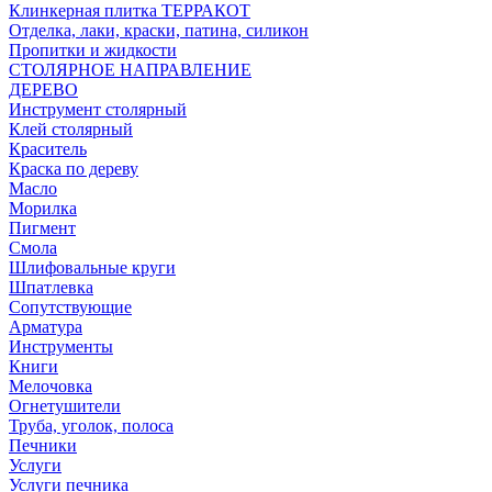
Клинкерная плитка ТЕРРАКОТ
Отделка, лаки, краски, патина, силикон
Пропитки и жидкости
СТОЛЯРНОЕ НАПРАВЛЕНИЕ
ДЕРЕВО
Инструмент столярный
Клей столярный
Краситель
Краска по дереву
Масло
Морилка
Пигмент
Смола
Шлифовальные круги
Шпатлевка
Сопутствующие
Арматура
Инструменты
Книги
Мелочовка
Огнетушители
Труба, уголок, полоса
Печники
Услуги
Услуги печника