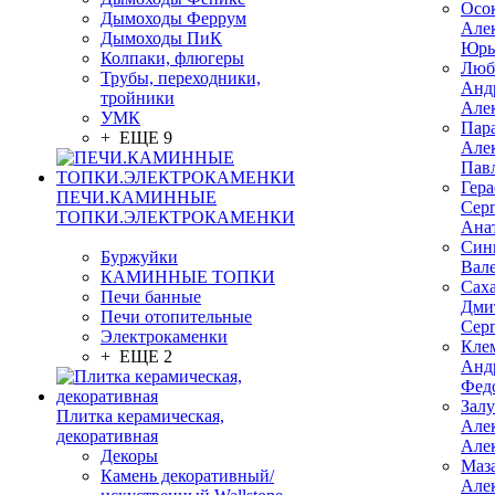
Осо
Дымоходы Феррум
Але
Дымоходы ПиК
Юрь
Колпаки, флюгеры
Люб
Трубы, переходники,
Анд
тройники
Але
УМК
Пар
+ ЕЩЕ 9
Але
Пав
Гер
ПЕЧИ.КАМИННЫЕ
Сер
ТОПКИ.ЭЛЕКТРОКАМЕНКИ
Ана
Син
Буржуйки
Вал
КАМИННЫЕ ТОПКИ
Сах
Печи банные
Дми
Печи отопительные
Сер
Электрокаменки
Кле
+ ЕЩЕ 2
Анд
Фед
Зал
Плитка керамическая,
Але
декоративная
Але
Декоры
Маз
Камень декоративный/
Але