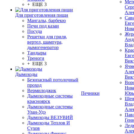
Мет
+ ЕЩЕ 3
Сер
Але
Для приготовления пищи
Сав
Мангалы, барбекю
Евг
Печи под казан
Ник
Посуда
Жур
Решетки для гриля,
Анд
вертел, шампура,
Вла
дымогенератор
Кра
Тандыры
Евг
Треноги
Вик
+ ЕЩЕ 3
Ячм
Але
Дымоходы
Вик
Безопасный потолочный
Вор
проход
Ник
Вермилоджик
Печники
Юрь
Дымоходные системы
Щен
красноярск
Вла
Дымоходные системы
Але
Улан-Удэ
Пав
Дымоходы ВЕЗУВИЙ
Ген
Дымоходы Теплов И
Лед
Сухов
Але
Дымоходы Феникс