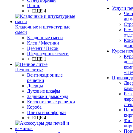
Огнеупорный
Панно
Услуги пе
+ ЕЩЕ 4
Чис
дым
Стр
Кладочные и штукатурные
Рем
смеси
отде
Кладочные смеси
Конс
Клеи / Мастики
диа
Цемент / Песок
Курсы пе
Штукатурные смеси
Кур
+ ЕЩЕ 1
дела
ком
Печное литье
«Пе
Вентиляционные
Производ
решетки
Две
Дверцы
кам
Духовые шкафы
Резк
Задвижки дымохода
жар
Колосниковые решетки
стек
Короба
Пан
Плиты и конфорки
кир
+ ЕЩЕ 4
Фиг
кир
Пор