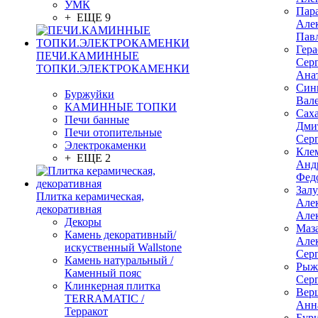
УМК
Пар
+ ЕЩЕ 9
Але
Пав
Гер
ПЕЧИ.КАМИННЫЕ
Сер
ТОПКИ.ЭЛЕКТРОКАМЕНКИ
Ана
Син
Буржуйки
Вал
КАМИННЫЕ ТОПКИ
Сах
Печи банные
Дми
Печи отопительные
Сер
Электрокаменки
Кле
+ ЕЩЕ 2
Анд
Фед
Зал
Плитка керамическая,
Але
декоративная
Але
Декоры
Маз
Камень декоративный/
Але
искуственный Wallstone
Сер
Камень натуральный /
Рыж
Каменный пояс
Сер
Клинкерная плитка
Вер
TERRAMATIC /
Анн
Терракот
Бур