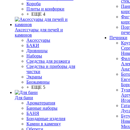
стек
Короба
Пан
Плиты и конфорки
кир
+ ЕЩЕ 4
Фиг
кир
Пор
Аксессуары для печей и
печ
каминов
Печники
Аксессуары
Кру
БАКИ
Сер
Дровницы
Ник
Наборы
Фил
Средства для розжига
Але
Средства и приборы для
Ана
чистки
Бот
Экраны
Евг
Биокамины
Бор
+ ЕЩЕ 5
Тух
Арт
Для бани
Иго
Ароматерапия
Гата
Банные наборы
Дуг
БАНЯ
Бут
Бондарные изделия
Ник
Камни в каменку
Мих
Обереги