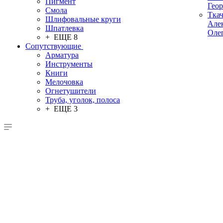
Пигмент
Гео
Смола
Тка
Шлифовальные круги
Але
Шпатлевка
Оле
+ ЕЩЕ 8
Сопутствующие
Арматура
Инструменты
Книги
Мелочовка
Огнетушители
Труба, уголок, полоса
+ ЕЩЕ 3