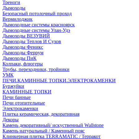
Треноги
Дымоходы
Безопасный потолочный проход
Вермилоджик
Дымоходные системы красноярск
Дымоходные системы Улан-Удэ
Дымоходы ВЕЗУВИЙ
Дымоходы Теплов И Сухов
Дымоходы Феникс
Дымоходы Феррум
Дымоходы ПиК
Колпаки, флюгеры
Трубы, переходники, тройники
УМК
ПЕЧИ.КАМИННЫЕ ТОПКИ.ЭЛЕКТРОКАМЕНКИ
Буржуйки
КАМИННЫЕ ТОПКИ
Печи банные
Печи отопительные
Электрокаменки
Плитка керамическая, декоративная
Декоры
Камень декоративный/ искуственный Wallstone
Камень натуральный / Каменный пояс
Клинкерная плитка TERRAMATIC / Терракот