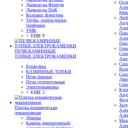
Осо
Дымоходы Феррум
Але
Дымоходы ПиК
Юрь
Колпаки, флюгеры
Люб
Трубы, переходники,
Анд
тройники
Але
УМК
Пар
+ ЕЩЕ 9
Але
Пав
Гер
ПЕЧИ.КАМИННЫЕ
Сер
ТОПКИ.ЭЛЕКТРОКАМЕНКИ
Ана
Син
Буржуйки
Вал
КАМИННЫЕ ТОПКИ
Сах
Печи банные
Дми
Печи отопительные
Сер
Электрокаменки
Кле
+ ЕЩЕ 2
Анд
Фед
Зал
Плитка керамическая,
Але
декоративная
Але
Декоры
Маз
Камень декоративный/
Але