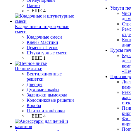
Огнеупорный
Панно
Услуги пе
+ ЕЩЕ 4
Чис
дым
Стр
Кладочные и штукатурные
Рем
смеси
отде
Кладочные смеси
Конс
Клеи / Мастики
диа
Цемент / Песок
Курсы пе
Штукатурные смеси
Кур
+ ЕЩЕ 1
дела
ком
Печное литье
«Пе
Вентиляционные
Производ
решетки
Две
Дверцы
кам
Духовые шкафы
Резк
Задвижки дымохода
жар
Колосниковые решетки
стек
Короба
Пан
Плиты и конфорки
кир
+ ЕЩЕ 4
Фиг
кир
Пор