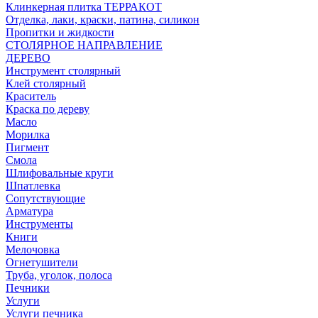
Клинкерная плитка ТЕРРАКОТ
Отделка, лаки, краски, патина, силикон
Пропитки и жидкости
СТОЛЯРНОЕ НАПРАВЛЕНИЕ
ДЕРЕВО
Инструмент столярный
Клей столярный
Краситель
Краска по дереву
Масло
Морилка
Пигмент
Смола
Шлифовальные круги
Шпатлевка
Сопутствующие
Арматура
Инструменты
Книги
Мелочовка
Огнетушители
Труба, уголок, полоса
Печники
Услуги
Услуги печника