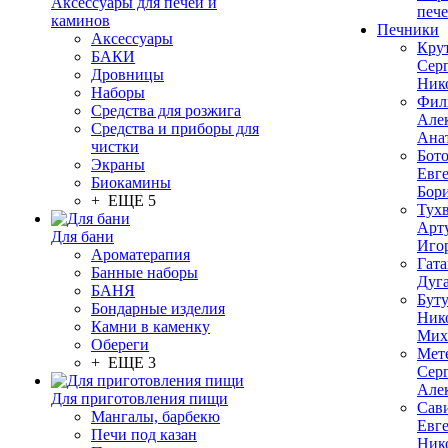
Аксессуары для печей и
печ
каминов
Печники
Аксессуары
Кру
БАКИ
Сер
Дровницы
Ник
Наборы
Фил
Средства для розжига
Але
Средства и приборы для
Ана
чистки
Бот
Экраны
Евг
Биокамины
Бор
+ ЕЩЕ 5
Тух
Арт
Для бани
Иго
Ароматерапия
Гата
Банные наборы
Дуг
БАНЯ
Бут
Бондарные изделия
Ник
Камни в каменку
Мих
Обереги
Мет
+ ЕЩЕ 3
Сер
Але
Для приготовления пищи
Сав
Мангалы, барбекю
Евг
Печи под казан
Ник