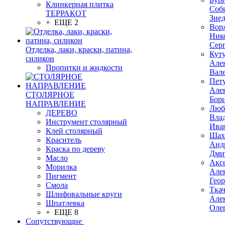
Клинкерная плитка
Соб
ТЕРРАКОТ
Зие
+ ЕЩЕ 2
Вор
Ник
Сер
Отделка, лаки, краски, патина,
Кут
силикон
Але
Пропитки и жидкости
Вал
Пет
Але
СТОЛЯРНОЕ
Бор
НАПРАВЛЕНИЕ
Люб
ДЕРЕВО
Вла
Инструмент столярный
Ива
Клей столярный
Шах
Краситель
Анд
Краска по дереву
Дми
Масло
Акс
Морилка
Але
Пигмент
Гео
Смола
Тка
Шлифовальные круги
Але
Шпатлевка
Оле
+ ЕЩЕ 8
Сопутствующие