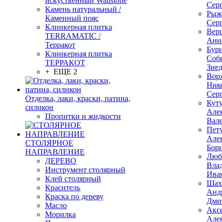
искуственный Wallstone
Сер
Камень натуральный /
Рыж
Каменный пояс
Сер
Клинкерная плитка
Вер
TERRAMATIC /
Анн
Терракот
Бур
Клинкерная плитка
Соб
ТЕРРАКОТ
Зие
+ ЕЩЕ 2
Вор
Ник
Сер
Отделка, лаки, краски, патина,
Кут
силикон
Але
Пропитки и жидкости
Вал
Пет
Але
СТОЛЯРНОЕ
Бор
НАПРАВЛЕНИЕ
Люб
ДЕРЕВО
Вла
Инструмент столярный
Ива
Клей столярный
Шах
Краситель
Анд
Краска по дереву
Дми
Масло
Акс
Морилка
Але