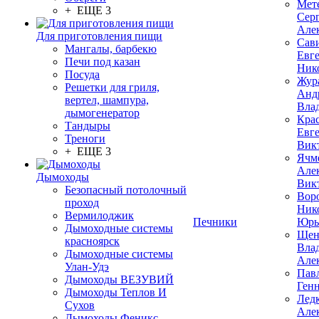
Мет
+ ЕЩЕ 3
Сер
Але
Для приготовления пищи
Сав
Мангалы, барбекю
Евг
Печи под казан
Ник
Посуда
Жур
Решетки для гриля,
Анд
вертел, шампура,
Вла
дымогенератор
Кра
Тандыры
Евг
Треноги
Вик
+ ЕЩЕ 3
Ячм
Але
Дымоходы
Вик
Безопасный потолочный
Вор
проход
Ник
Вермилоджик
Печники
Юрь
Дымоходные системы
Щен
красноярск
Вла
Дымоходные системы
Але
Улан-Удэ
Пав
Дымоходы ВЕЗУВИЙ
Ген
Дымоходы Теплов И
Лед
Сухов
Але
Дымоходы Феникс