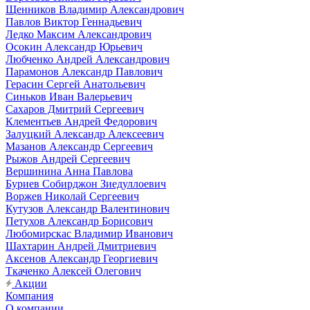
Щенников Владимир Александрович
Павлов Виктор Геннадьевич
Ледко Максим Александрович
Осокин Александр Юрьевич
Любченко Андрей Александрович
Парамонов Александр Павлович
Герасин Сергей Анатольевич
Синьков Иван Валерьевич
Сахаров Дмитрий Сергеевич
Клементьев Андрей Федорович
Залуцкий Александр Алексеевич
Мазанов Александр Сергеевич
Рыжов Андрей Сергеевич
Вершинина Анна Павлова
Буриев Собирджон Зиедуллоевич
Воржев Николай Сергеевич
Кутузов Александр Валентинович
Петухов Александр Борисович
Любомирскас Владимир Иванович
Шахтарин Андрей Дмитриевич
Аксенов Александр Георгиевич
Ткаченко Алексей Олегович
Акции
Компания
О компании