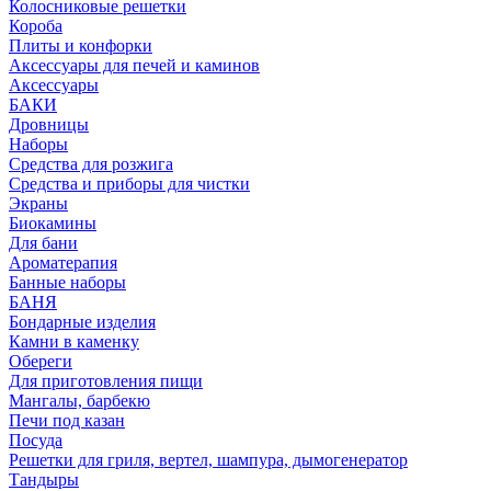
Колосниковые решетки
Короба
Плиты и конфорки
Аксессуары для печей и каминов
Аксессуары
БАКИ
Дровницы
Наборы
Средства для розжига
Средства и приборы для чистки
Экраны
Биокамины
Для бани
Ароматерапия
Банные наборы
БАНЯ
Бондарные изделия
Камни в каменку
Обереги
Для приготовления пищи
Мангалы, барбекю
Печи под казан
Посуда
Решетки для гриля, вертел, шампура, дымогенератор
Тандыры