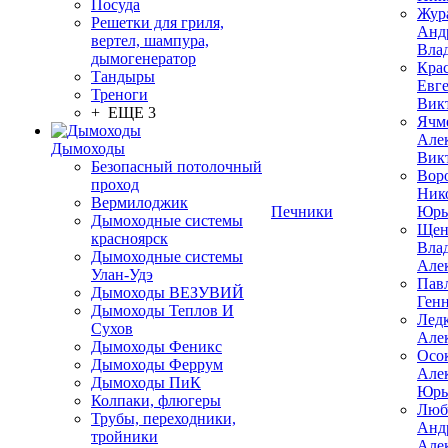
Посуда
Жур
Решетки для гриля,
Анд
вертел, шампура,
Вла
дымогенератор
Кра
Тандыры
Евг
Треноги
Вик
+ ЕЩЕ 3
Ячм
Але
Дымоходы
Вик
Безопасный потолочный
Вор
проход
Ник
Вермилоджик
Печники
Юрь
Дымоходные системы
Щен
красноярск
Вла
Дымоходные системы
Але
Улан-Удэ
Пав
Дымоходы ВЕЗУВИЙ
Ген
Дымоходы Теплов И
Лед
Сухов
Але
Дымоходы Феникс
Осо
Дымоходы Феррум
Але
Дымоходы ПиК
Юрь
Колпаки, флюгеры
Люб
Трубы, переходники,
Анд
тройники
Але