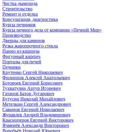
Чистка дымохода
Строительство
Ремонт и отделка
Консультация, диагностика
Курсы печников
Курсы печного дела от компании «Печной Мир»
Производство
Дверцы для каминов
Резка жаропрочного стекла
Панно из кирпича
Фигурный кирпич
Порталы для печей
Печники
Крутенко Сергей Николаевич
Филиппов Алексей Анатольевич
Ботороев Евгений Борисович
Тухватулин Артур Игоревич
Гатапов Батор Дугарович
Бутусин Николай Михайлович
Метелкин Сергей Александрович
Савинов Евгений Николаевич
Журавлев Андрей Владимирович
Красноперов Евгений Викторович
Ячменёв Александр Викторович
Воробьёв Николай Юрьевич