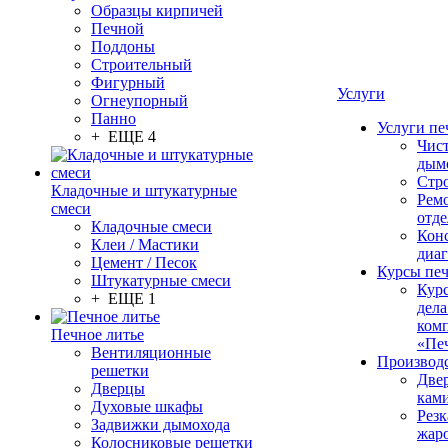
Образцы кирпичей
Печной
Поддоны
Строительный
Фигурный
Услуги
Огнеупорный
Панно
Услуги пе
+ ЕЩЕ 4
Чис
дым
Стр
Кладочные и штукатурные
Рем
смеси
отде
Кладочные смеси
Конс
Клеи / Мастики
диа
Цемент / Песок
Курсы пе
Штукатурные смеси
Кур
+ ЕЩЕ 1
дела
ком
Печное литье
«Пе
Вентиляционные
Производ
решетки
Две
Дверцы
кам
Духовые шкафы
Резк
Задвижки дымохода
жар
Колосниковые решетки