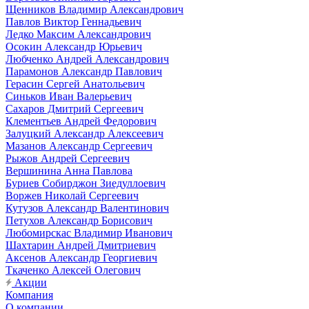
Щенников Владимир Александрович
Павлов Виктор Геннадьевич
Ледко Максим Александрович
Осокин Александр Юрьевич
Любченко Андрей Александрович
Парамонов Александр Павлович
Герасин Сергей Анатольевич
Синьков Иван Валерьевич
Сахаров Дмитрий Сергеевич
Клементьев Андрей Федорович
Залуцкий Александр Алексеевич
Мазанов Александр Сергеевич
Рыжов Андрей Сергеевич
Вершинина Анна Павлова
Буриев Собирджон Зиедуллоевич
Воржев Николай Сергеевич
Кутузов Александр Валентинович
Петухов Александр Борисович
Любомирскас Владимир Иванович
Шахтарин Андрей Дмитриевич
Аксенов Александр Георгиевич
Ткаченко Алексей Олегович
Акции
Компания
О компании