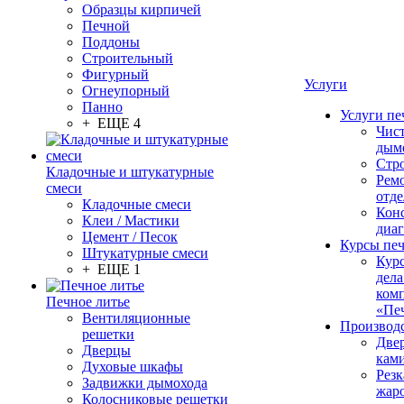
Образцы кирпичей
Печной
Поддоны
Строительный
Фигурный
Услуги
Огнеупорный
Панно
Услуги пе
+ ЕЩЕ 4
Чис
дым
Стр
Кладочные и штукатурные
Рем
смеси
отде
Кладочные смеси
Конс
Клеи / Мастики
диа
Цемент / Песок
Курсы пе
Штукатурные смеси
Кур
+ ЕЩЕ 1
дела
ком
Печное литье
«Пе
Вентиляционные
Производ
решетки
Две
Дверцы
кам
Духовые шкафы
Резк
Задвижки дымохода
жар
Колосниковые решетки