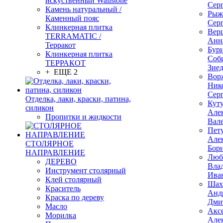
искуственный Wallstone
Сер
Камень натуральный /
Рыж
Каменный пояс
Сер
Клинкерная плитка
Вер
TERRAMATIC /
Анн
Терракот
Бур
Клинкерная плитка
Соб
ТЕРРАКОТ
Зие
+ ЕЩЕ 2
Вор
Ник
Сер
Отделка, лаки, краски, патина,
Кут
силикон
Але
Пропитки и жидкости
Вал
Пет
Але
СТОЛЯРНОЕ
Бор
НАПРАВЛЕНИЕ
Люб
ДЕРЕВО
Вла
Инструмент столярный
Ива
Клей столярный
Шах
Краситель
Анд
Краска по дереву
Дми
Масло
Акс
Морилка
Але