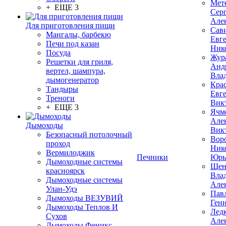
Мет
+ ЕЩЕ 3
Сер
Але
Для приготовления пищи
Сав
Мангалы, барбекю
Евг
Печи под казан
Ник
Посуда
Жур
Решетки для гриля,
Анд
вертел, шампура,
Вла
дымогенератор
Кра
Тандыры
Евг
Треноги
Вик
+ ЕЩЕ 3
Ячм
Але
Дымоходы
Вик
Безопасный потолочный
Вор
проход
Ник
Вермилоджик
Печники
Юрь
Дымоходные системы
Щен
красноярск
Вла
Дымоходные системы
Але
Улан-Удэ
Пав
Дымоходы ВЕЗУВИЙ
Ген
Дымоходы Теплов И
Лед
Сухов
Але
Дымоходы Феникс