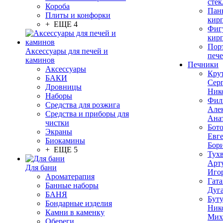
стек
Короба
Пан
Плиты и конфорки
кир
+ ЕЩЕ 4
Фиг
кир
Пор
Аксессуары для печей и
печ
каминов
Печники
Аксессуары
Кру
БАКИ
Сер
Дровницы
Ник
Наборы
Фил
Средства для розжига
Але
Средства и приборы для
Ана
чистки
Бот
Экраны
Евг
Биокамины
Бор
+ ЕЩЕ 5
Тух
Арт
Для бани
Иго
Ароматерапия
Гата
Банные наборы
Дуг
БАНЯ
Бут
Бондарные изделия
Ник
Камни в каменку
Мих
Обереги