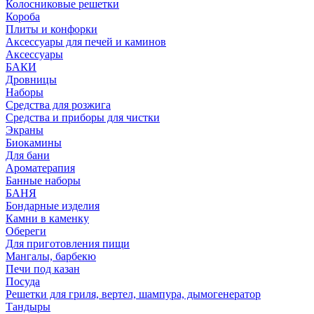
Колосниковые решетки
Короба
Плиты и конфорки
Аксессуары для печей и каминов
Аксессуары
БАКИ
Дровницы
Наборы
Средства для розжига
Средства и приборы для чистки
Экраны
Биокамины
Для бани
Ароматерапия
Банные наборы
БАНЯ
Бондарные изделия
Камни в каменку
Обереги
Для приготовления пищи
Мангалы, барбекю
Печи под казан
Посуда
Решетки для гриля, вертел, шампура, дымогенератор
Тандыры