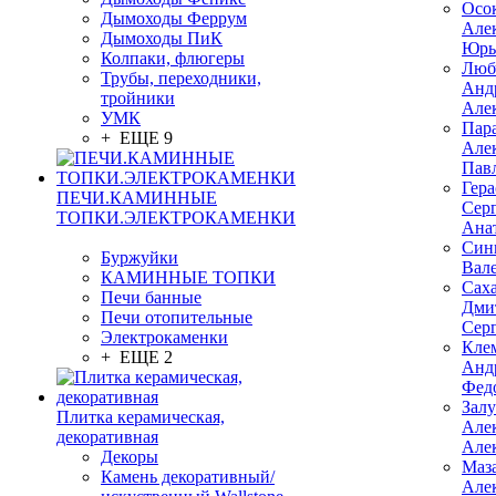
Осо
Дымоходы Феррум
Але
Дымоходы ПиК
Юрь
Колпаки, флюгеры
Люб
Трубы, переходники,
Анд
тройники
Але
УМК
Пар
+ ЕЩЕ 9
Але
Пав
Гер
ПЕЧИ.КАМИННЫЕ
Сер
ТОПКИ.ЭЛЕКТРОКАМЕНКИ
Ана
Син
Буржуйки
Вал
КАМИННЫЕ ТОПКИ
Сах
Печи банные
Дми
Печи отопительные
Сер
Электрокаменки
Кле
+ ЕЩЕ 2
Анд
Фед
Зал
Плитка керамическая,
Але
декоративная
Але
Декоры
Маз
Камень декоративный/
Але