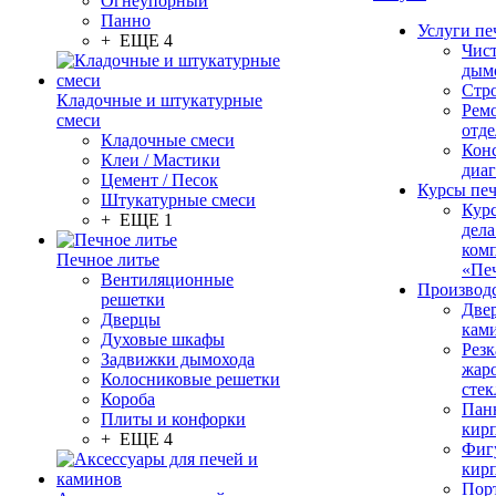
Огнеупорный
Панно
Услуги пе
+ ЕЩЕ 4
Чис
дым
Стр
Кладочные и штукатурные
Рем
смеси
отде
Кладочные смеси
Конс
Клеи / Мастики
диа
Цемент / Песок
Курсы пе
Штукатурные смеси
Кур
+ ЕЩЕ 1
дела
ком
Печное литье
«Пе
Вентиляционные
Производ
решетки
Две
Дверцы
кам
Духовые шкафы
Резк
Задвижки дымохода
жар
Колосниковые решетки
стек
Короба
Пан
Плиты и конфорки
кир
+ ЕЩЕ 4
Фиг
кир
Пор