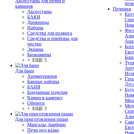
Аксессуары для печей и
печ
каминов
Печники
Аксессуары
Кру
БАКИ
Сер
Дровницы
Ник
Наборы
Фил
Средства для розжига
Але
Средства и приборы для
Ана
чистки
Бот
Экраны
Евг
Биокамины
Бор
+ ЕЩЕ 5
Тух
Арт
Для бани
Иго
Ароматерапия
Гата
Банные наборы
Дуг
БАНЯ
Бут
Бондарные изделия
Ник
Камни в каменку
Мих
Обереги
Мет
+ ЕЩЕ 3
Сер
Але
Для приготовления пищи
Сав
Мангалы, барбекю
Евг
Печи под казан
Ник