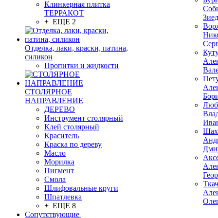
Клинкерная плитка
Соб
ТЕРРАКОТ
Зие
+ ЕЩЕ 2
Вор
Ник
Сер
Отделка, лаки, краски, патина,
Кут
силикон
Але
Пропитки и жидкости
Вал
Пет
Але
СТОЛЯРНОЕ
Бор
НАПРАВЛЕНИЕ
Люб
ДЕРЕВО
Вла
Инструмент столярный
Ива
Клей столярный
Шах
Краситель
Анд
Краска по дереву
Дми
Масло
Акс
Морилка
Але
Пигмент
Гео
Смола
Тка
Шлифовальные круги
Але
Шпатлевка
Оле
+ ЕЩЕ 8
Сопутствующие