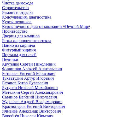
Чистка дымохода
Строительство
Ремонт и отделка
Консультация, диагностика
Курсы печников
Курсы печного дела от компании «Печной Мир»
Производство
Дверцы для каминов
Резка жаропрочного стекла
Панно из кирпича
Фигурный кирпич
Порталы для печей
Печники
Крутенко Сергей Николаевич
Филиппов Алексей Анатольевич
Ботороев Евгений Борисович
Тухватулин Артур Игоревич
Гатапов Батор Дугарович
Бутусин Николай Михайлович
Метелкин Сергей Александрович
Савинов Евгений Николаевич
Журавлев Андрей Владимирович
Красноперов Евгений Викторович
Ячменёв Александр Викторович
Воробьёв Николай Юрьевич