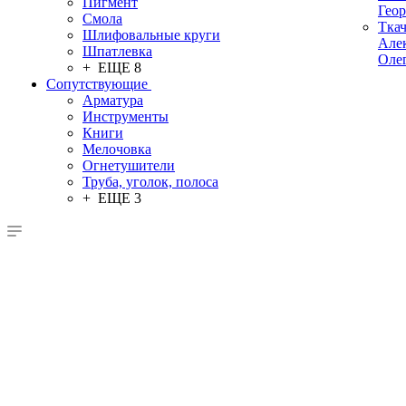
Пигмент
Гео
Смола
Тка
Шлифовальные круги
Але
Шпатлевка
Оле
+ ЕЩЕ 8
Сопутствующие
Арматура
Инструменты
Книги
Мелочовка
Огнетушители
Труба, уголок, полоса
+ ЕЩЕ 3