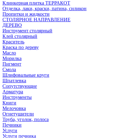
Клинкерная плитка ТЕРРАКОТ
Отделка, лаки, краски, патина, силикон
Пропитки и жидкости
СТОЛЯРНОЕ НАПРАВЛЕНИЕ
ДЕРЕВО
Инструмент столярный
Клей столярный
Краситель
Краска по дереву
Масло
Морилка
Пигмент
Смола
Шлифовальные круги
Шпатлевка
Сопутствующие
Арматура
Инструменты
Книги
Мелочовка
Огнетушители
Труба, уголок, полоса
Печники
Услуги
Услуги печника