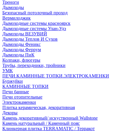
Треноги
Дымоходы
Безопасный потолочный проход
Вермилоджик
Дымоходные системы красноярск
Дымоходные системы Улан-Удэ
Дымоходы ВЕЗУВИЙ
Дымоходы Теплов И Сухов
Дымоходы Феникс
Дымоходы Феррум
Дымоходы ПиК
Колпаки, флюгеры
Трубы, переходники, тройники
УМК
ПЕЧИ.КАМИННЫЕ ТОПКИ.ЭЛЕКТРОКАМЕНКИ
Буржуйки
КАМИННЫЕ ТОПКИ
Печи банные
Печи отопительные
Электрокаменки
Плитка керамическая, декоративная
Декоры
Камень декоративный/ искуственный Wallstone
Камень натуральный / Каменный пояс
Клинкерная плитка TERRAMATIC / Терракот