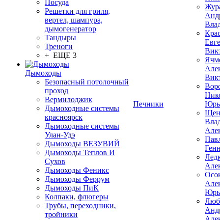
Посуда
Жур
Решетки для гриля,
Анд
вертел, шампура,
Вла
дымогенератор
Кра
Тандыры
Евг
Треноги
Вик
+ ЕЩЕ 3
Ячм
Але
Дымоходы
Вик
Безопасный потолочный
Вор
проход
Ник
Вермилоджик
Печники
Юрь
Дымоходные системы
Щен
красноярск
Вла
Дымоходные системы
Але
Улан-Удэ
Пав
Дымоходы ВЕЗУВИЙ
Ген
Дымоходы Теплов И
Лед
Сухов
Але
Дымоходы Феникс
Осо
Дымоходы Феррум
Але
Дымоходы ПиК
Юрь
Колпаки, флюгеры
Люб
Трубы, переходники,
Анд
тройники
Але