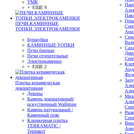
УМК
Пар
+ ЕЩЕ 9
Але
Пав
Гер
ПЕЧИ.КАМИННЫЕ
Сер
ТОПКИ.ЭЛЕКТРОКАМЕНКИ
Ана
Син
Буржуйки
Вал
КАМИННЫЕ ТОПКИ
Сах
Печи банные
Дми
Печи отопительные
Сер
Электрокаменки
Кле
+ ЕЩЕ 2
Анд
Фед
Зал
Плитка керамическая,
Але
декоративная
Але
Декоры
Маз
Камень декоративный/
Але
искуственный Wallstone
Сер
Камень натуральный /
Рыж
Каменный пояс
Сер
Клинкерная плитка
Вер
TERRAMATIC /
Анн
Терракот
Бур