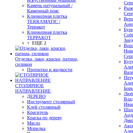
искуственный Wallstone
Сер
Камень натуральный /
Рыж
Каменный пояс
Сер
Клинкерная плитка
Вер
TERRAMATIC /
Анн
Терракот
Бур
Клинкерная плитка
Соб
ТЕРРАКОТ
Зие
+ ЕЩЕ 2
Вор
Ник
Сер
Отделка, лаки, краски, патина,
Кут
силикон
Але
Пропитки и жидкости
Вал
Пет
Але
СТОЛЯРНОЕ
Бор
НАПРАВЛЕНИЕ
Люб
ДЕРЕВО
Вла
Инструмент столярный
Ива
Клей столярный
Шах
Краситель
Анд
Краска по дереву
Дми
Масло
Акс
Морилка
Але