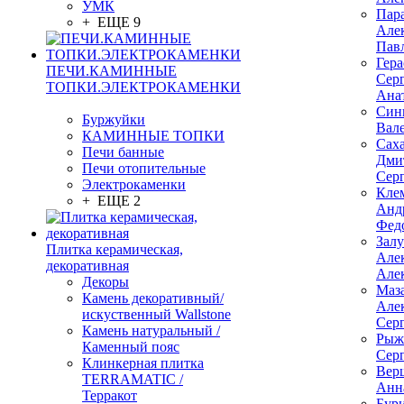
УМК
Пар
+ ЕЩЕ 9
Але
Пав
Гер
ПЕЧИ.КАМИННЫЕ
Сер
ТОПКИ.ЭЛЕКТРОКАМЕНКИ
Ана
Син
Буржуйки
Вал
КАМИННЫЕ ТОПКИ
Сах
Печи банные
Дми
Печи отопительные
Сер
Электрокаменки
Кле
+ ЕЩЕ 2
Анд
Фед
Зал
Плитка керамическая,
Але
декоративная
Але
Декоры
Маз
Камень декоративный/
Але
искуственный Wallstone
Сер
Камень натуральный /
Рыж
Каменный пояс
Сер
Клинкерная плитка
Вер
TERRAMATIC /
Анн
Терракот
Бур