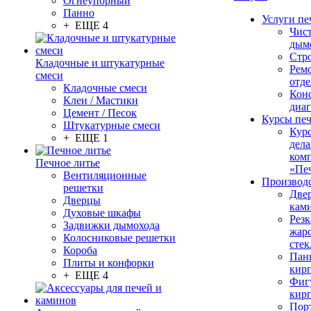
Огнеупорный
Панно
Услуги пе
+ ЕЩЕ 4
Чис
дым
Стр
Кладочные и штукатурные
Рем
смеси
отде
Кладочные смеси
Конс
Клеи / Мастики
диа
Цемент / Песок
Курсы пе
Штукатурные смеси
Кур
+ ЕЩЕ 1
дела
ком
Печное литье
«Пе
Вентиляционные
Производ
решетки
Две
Дверцы
кам
Духовые шкафы
Резк
Задвижки дымохода
жар
Колосниковые решетки
стек
Короба
Пан
Плиты и конфорки
кир
+ ЕЩЕ 4
Фиг
кир
Пор