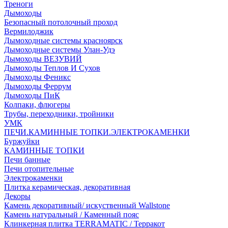
Треноги
Дымоходы
Безопасный потолочный проход
Вермилоджик
Дымоходные системы красноярск
Дымоходные системы Улан-Удэ
Дымоходы ВЕЗУВИЙ
Дымоходы Теплов И Сухов
Дымоходы Феникс
Дымоходы Феррум
Дымоходы ПиК
Колпаки, флюгеры
Трубы, переходники, тройники
УМК
ПЕЧИ.КАМИННЫЕ ТОПКИ.ЭЛЕКТРОКАМЕНКИ
Буржуйки
КАМИННЫЕ ТОПКИ
Печи банные
Печи отопительные
Электрокаменки
Плитка керамическая, декоративная
Декоры
Камень декоративный/ искуственный Wallstone
Камень натуральный / Каменный пояс
Клинкерная плитка TERRAMATIC / Терракот