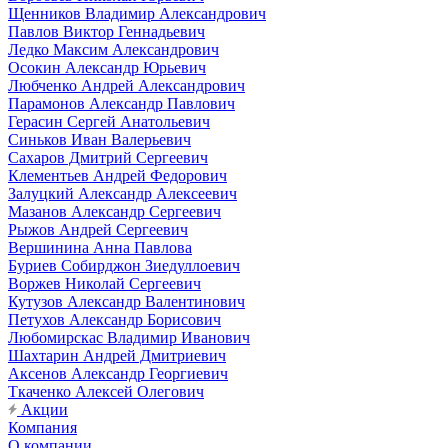
Щенников Владимир Александрович
Павлов Виктор Геннадьевич
Ледко Максим Александрович
Осокин Александр Юрьевич
Любченко Андрей Александрович
Парамонов Александр Павлович
Герасин Сергей Анатольевич
Синьков Иван Валерьевич
Сахаров Дмитрий Сергеевич
Клементьев Андрей Федорович
Залуцкий Александр Алексеевич
Мазанов Александр Сергеевич
Рыжов Андрей Сергеевич
Вершинина Анна Павлова
Буриев Собирджон Зиедуллоевич
Воржев Николай Сергеевич
Кутузов Александр Валентинович
Петухов Александр Борисович
Любомирскас Владимир Иванович
Шахтарин Андрей Дмитриевич
Аксенов Александр Георгиевич
Ткаченко Алексей Олегович
Акции
Компания
О компании