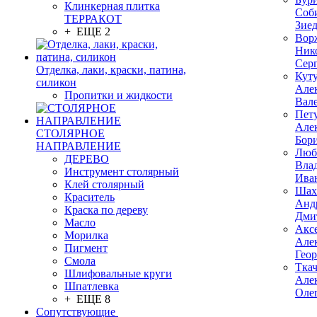
Клинкерная плитка
Соб
ТЕРРАКОТ
Зие
+ ЕЩЕ 2
Вор
Ник
Сер
Отделка, лаки, краски, патина,
Кут
силикон
Але
Пропитки и жидкости
Вал
Пет
Але
СТОЛЯРНОЕ
Бор
НАПРАВЛЕНИЕ
Люб
ДЕРЕВО
Вла
Инструмент столярный
Ива
Клей столярный
Шах
Краситель
Анд
Краска по дереву
Дми
Масло
Акс
Морилка
Але
Пигмент
Гео
Смола
Тка
Шлифовальные круги
Але
Шпатлевка
Оле
+ ЕЩЕ 8
Сопутствующие