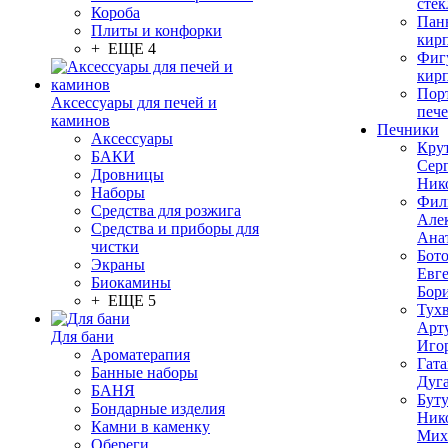
стек
Короба
Пан
Плиты и конфорки
кир
+ ЕЩЕ 4
Фиг
кир
Пор
Аксессуары для печей и
печ
каминов
Печники
Аксессуары
Кру
БАКИ
Сер
Дровницы
Ник
Наборы
Фил
Средства для розжига
Але
Средства и приборы для
Ана
чистки
Бот
Экраны
Евг
Биокамины
Бор
+ ЕЩЕ 5
Тух
Арт
Для бани
Иго
Ароматерапия
Гата
Банные наборы
Дуг
БАНЯ
Бут
Бондарные изделия
Ник
Камни в каменку
Мих
Обереги