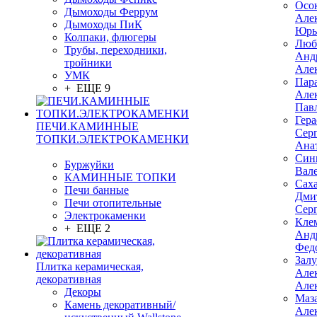
Осо
Дымоходы Феррум
Але
Дымоходы ПиК
Юрь
Колпаки, флюгеры
Люб
Трубы, переходники,
Анд
тройники
Але
УМК
Пар
+ ЕЩЕ 9
Але
Пав
Гер
ПЕЧИ.КАМИННЫЕ
Сер
ТОПКИ.ЭЛЕКТРОКАМЕНКИ
Ана
Син
Буржуйки
Вал
КАМИННЫЕ ТОПКИ
Сах
Печи банные
Дми
Печи отопительные
Сер
Электрокаменки
Кле
+ ЕЩЕ 2
Анд
Фед
Зал
Плитка керамическая,
Але
декоративная
Але
Декоры
Маз
Камень декоративный/
Але