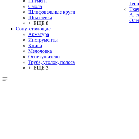
Пигмент
Гео
Смола
Тка
Шлифовальные круги
Але
Шпатлевка
Оле
+ ЕЩЕ 8
Сопутствующие
Арматура
Инструменты
Книги
Мелочовка
Огнетушители
Труба, уголок, полоса
+ ЕЩЕ 3