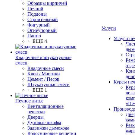
Образцы кирпичей
Печной
Поддоны
Строительный
Фигурный
Услуги
Огнеупорный
Панно
Услуги пе
+ ЕЩЕ 4
Чис
дым
Стр
Кладочные и штукатурные
Рем
смеси
отде
Кладочные смеси
Конс
Клеи / Мастики
диа
Цемент / Песок
Курсы пе
Штукатурные смеси
Кур
+ ЕЩЕ 1
дела
ком
Печное литье
«Пе
Вентиляционные
Производ
решетки
Две
Дверцы
кам
Духовые шкафы
Резк
Задвижки дымохода
жар
Колосниковые решетки