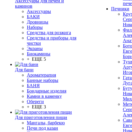
Аксессуары для печей и
печ
каминов
Печники
Аксессуары
Кру
БАКИ
Сер
Дровницы
Ник
Наборы
Фил
Средства для розжига
Але
Средства и приборы для
Ана
чистки
Бот
Экраны
Евг
Биокамины
Бор
+ ЕЩЕ 5
Тух
Арт
Для бани
Иго
Ароматерапия
Гата
Банные наборы
Дуг
БАНЯ
Бут
Бондарные изделия
Ник
Камни в каменку
Мих
Обереги
Мет
+ ЕЩЕ 3
Сер
Але
Для приготовления пищи
Сав
Мангалы, барбекю
Евг
Печи под казан
Ник