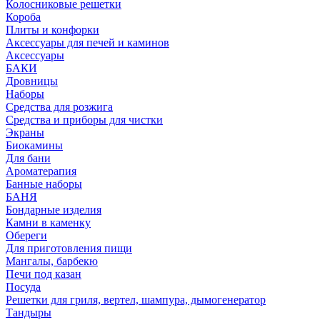
Колосниковые решетки
Короба
Плиты и конфорки
Аксессуары для печей и каминов
Аксессуары
БАКИ
Дровницы
Наборы
Средства для розжига
Средства и приборы для чистки
Экраны
Биокамины
Для бани
Ароматерапия
Банные наборы
БАНЯ
Бондарные изделия
Камни в каменку
Обереги
Для приготовления пищи
Мангалы, барбекю
Печи под казан
Посуда
Решетки для гриля, вертел, шампура, дымогенератор
Тандыры