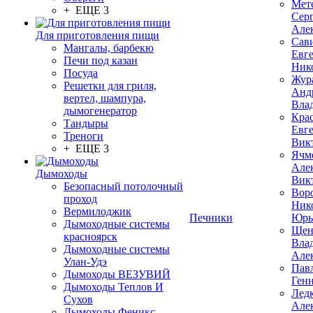
Мет
+ ЕЩЕ 3
Сер
Але
Для приготовления пищи
Сав
Мангалы, барбекю
Евг
Печи под казан
Ник
Посуда
Жур
Решетки для гриля,
Анд
вертел, шампура,
Вла
дымогенератор
Кра
Тандыры
Евг
Треноги
Вик
+ ЕЩЕ 3
Ячм
Але
Дымоходы
Вик
Безопасный потолочный
Вор
проход
Ник
Вермилоджик
Печники
Юрь
Дымоходные системы
Щен
красноярск
Вла
Дымоходные системы
Але
Улан-Удэ
Пав
Дымоходы ВЕЗУВИЙ
Ген
Дымоходы Теплов И
Лед
Сухов
Але
Дымоходы Феникс