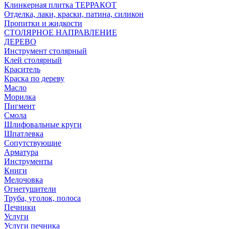
Клинкерная плитка ТЕРРАКОТ
Отделка, лаки, краски, патина, силикон
Пропитки и жидкости
СТОЛЯРНОЕ НАПРАВЛЕНИЕ
ДЕРЕВО
Инструмент столярный
Клей столярный
Краситель
Краска по дереву
Масло
Морилка
Пигмент
Смола
Шлифовальные круги
Шпатлевка
Сопутствующие
Арматура
Инструменты
Книги
Мелочовка
Огнетушители
Труба, уголок, полоса
Печники
Услуги
Услуги печника