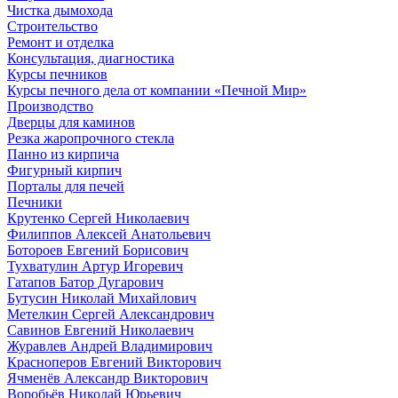
Чистка дымохода
Строительство
Ремонт и отделка
Консультация, диагностика
Курсы печников
Курсы печного дела от компании «Печной Мир»
Производство
Дверцы для каминов
Резка жаропрочного стекла
Панно из кирпича
Фигурный кирпич
Порталы для печей
Печники
Крутенко Сергей Николаевич
Филиппов Алексей Анатольевич
Ботороев Евгений Борисович
Тухватулин Артур Игоревич
Гатапов Батор Дугарович
Бутусин Николай Михайлович
Метелкин Сергей Александрович
Савинов Евгений Николаевич
Журавлев Андрей Владимирович
Красноперов Евгений Викторович
Ячменёв Александр Викторович
Воробьёв Николай Юрьевич