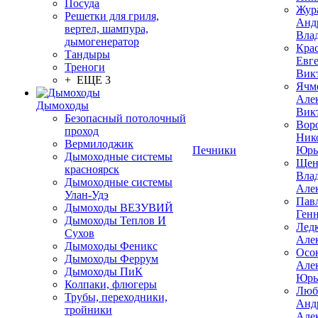
Посуда
Жур
Решетки для гриля,
Анд
вертел, шампура,
Вла
дымогенератор
Кра
Тандыры
Евг
Треноги
Вик
+ ЕЩЕ 3
Ячм
Але
Дымоходы
Вик
Безопасный потолочный
Вор
проход
Ник
Вермилоджик
Печники
Юрь
Дымоходные системы
Щен
красноярск
Вла
Дымоходные системы
Але
Улан-Удэ
Пав
Дымоходы ВЕЗУВИЙ
Ген
Дымоходы Теплов И
Лед
Сухов
Але
Дымоходы Феникс
Осо
Дымоходы Феррум
Але
Дымоходы ПиК
Юрь
Колпаки, флюгеры
Люб
Трубы, переходники,
Анд
тройники
Але