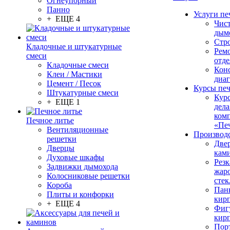
Огнеупорный
Панно
Услуги пе
+ ЕЩЕ 4
Чис
дым
Стр
Кладочные и штукатурные
Рем
смеси
отде
Кладочные смеси
Конс
Клеи / Мастики
диа
Цемент / Песок
Курсы пе
Штукатурные смеси
Кур
+ ЕЩЕ 1
дела
ком
Печное литье
«Пе
Вентиляционные
Производ
решетки
Две
Дверцы
кам
Духовые шкафы
Резк
Задвижки дымохода
жар
Колосниковые решетки
стек
Короба
Пан
Плиты и конфорки
кир
+ ЕЩЕ 4
Фиг
кир
Пор