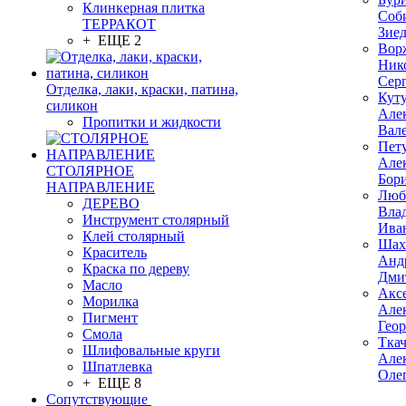
Клинкерная плитка
Соб
ТЕРРАКОТ
Зие
+ ЕЩЕ 2
Вор
Ник
Сер
Отделка, лаки, краски, патина,
Кут
силикон
Але
Пропитки и жидкости
Вал
Пет
Але
СТОЛЯРНОЕ
Бор
НАПРАВЛЕНИЕ
Люб
ДЕРЕВО
Вла
Инструмент столярный
Ива
Клей столярный
Шах
Краситель
Анд
Краска по дереву
Дми
Масло
Акс
Морилка
Але
Пигмент
Гео
Смола
Тка
Шлифовальные круги
Але
Шпатлевка
Оле
+ ЕЩЕ 8
Сопутствующие