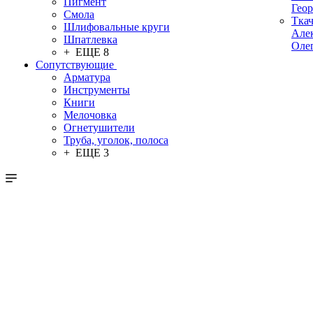
Пигмент
Гео
Смола
Тка
Шлифовальные круги
Але
Шпатлевка
Оле
+ ЕЩЕ 8
Сопутствующие
Арматура
Инструменты
Книги
Мелочовка
Огнетушители
Труба, уголок, полоса
+ ЕЩЕ 3