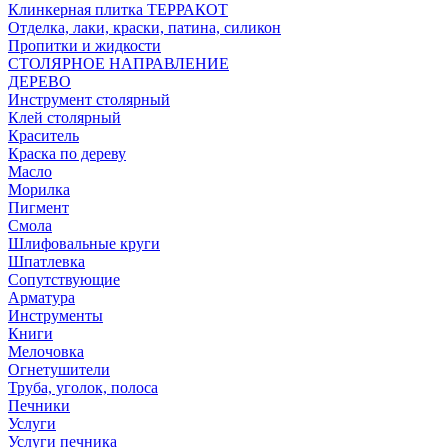
Клинкерная плитка ТЕРРАКОТ
Отделка, лаки, краски, патина, силикон
Пропитки и жидкости
СТОЛЯРНОЕ НАПРАВЛЕНИЕ
ДЕРЕВО
Инструмент столярный
Клей столярный
Краситель
Краска по дереву
Масло
Морилка
Пигмент
Смола
Шлифовальные круги
Шпатлевка
Сопутствующие
Арматура
Инструменты
Книги
Мелочовка
Огнетушители
Труба, уголок, полоса
Печники
Услуги
Услуги печника