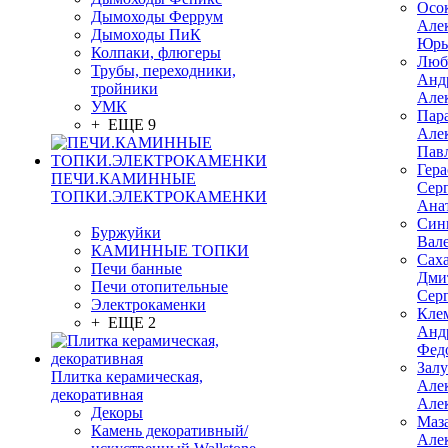
Осо
Дымоходы Феррум
Але
Дымоходы ПиК
Юрь
Колпаки, флюгеры
Люб
Трубы, переходники,
Анд
тройники
Але
УМК
Пар
+ ЕЩЕ 9
Але
Пав
Гер
ПЕЧИ.КАМИННЫЕ
Сер
ТОПКИ.ЭЛЕКТРОКАМЕНКИ
Ана
Син
Буржуйки
Вал
КАМИННЫЕ ТОПКИ
Сах
Печи банные
Дми
Печи отопительные
Сер
Электрокаменки
Кле
+ ЕЩЕ 2
Анд
Фед
Зал
Плитка керамическая,
Але
декоративная
Але
Декоры
Маз
Камень декоративный/
Але