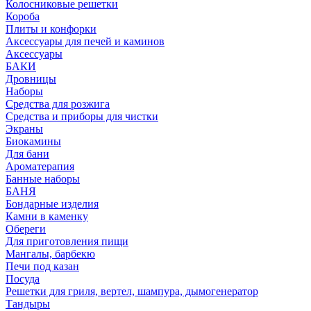
Колосниковые решетки
Короба
Плиты и конфорки
Аксессуары для печей и каминов
Аксессуары
БАКИ
Дровницы
Наборы
Средства для розжига
Средства и приборы для чистки
Экраны
Биокамины
Для бани
Ароматерапия
Банные наборы
БАНЯ
Бондарные изделия
Камни в каменку
Обереги
Для приготовления пищи
Мангалы, барбекю
Печи под казан
Посуда
Решетки для гриля, вертел, шампура, дымогенератор
Тандыры