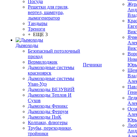
Посуда
Жур
Решетки для гриля,
Анд
вертел, шампура,
Вла
дымогенератор
Кра
Тандыры
Евг
Треноги
Вик
+ ЕЩЕ 3
Ячм
Але
Дымоходы
Вик
Безопасный потолочный
Вор
проход
Ник
Вермилоджик
Печники
Юрь
Дымоходные системы
Щен
красноярск
Вла
Дымоходные системы
Але
Улан-Удэ
Пав
Дымоходы ВЕЗУВИЙ
Ген
Дымоходы Теплов И
Лед
Сухов
Але
Дымоходы Феникс
Осо
Дымоходы Феррум
Але
Дымоходы ПиК
Юрь
Колпаки, флюгеры
Люб
Трубы, переходники,
Анд
тройники
Але