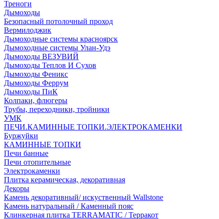
Треноги
Дымоходы
Безопасный потолочный проход
Вермилоджик
Дымоходные системы красноярск
Дымоходные системы Улан-Удэ
Дымоходы ВЕЗУВИЙ
Дымоходы Теплов И Сухов
Дымоходы Феникс
Дымоходы Феррум
Дымоходы ПиК
Колпаки, флюгеры
Трубы, переходники, тройники
УМК
ПЕЧИ.КАМИННЫЕ ТОПКИ.ЭЛЕКТРОКАМЕНКИ
Буржуйки
КАМИННЫЕ ТОПКИ
Печи банные
Печи отопительные
Электрокаменки
Плитка керамическая, декоративная
Декоры
Камень декоративный/ искуственный Wallstone
Камень натуральный / Каменный пояс
Клинкерная плитка TERRAMATIC / Терракот