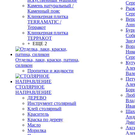
искуственный Wallstone
Сер
Камень натуральный /
Рыж
Каменный пояс
Сер
Клинкерная плитка
Вер
TERRAMATIC /
Анн
Терракот
Бур
Клинкерная плитка
Соб
ТЕРРАКОТ
Зие
+ ЕЩЕ 2
Вор
Ник
Сер
Отделка, лаки, краски, патина,
Кут
силикон
Але
Пропитки и жидкости
Вал
Пет
Але
СТОЛЯРНОЕ
Бор
НАПРАВЛЕНИЕ
Люб
ДЕРЕВО
Вла
Инструмент столярный
Ива
Клей столярный
Шах
Краситель
Анд
Краска по дереву
Дми
Масло
Акс
Морилка
Але