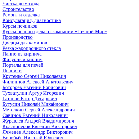
Чистка дымохода
Строительство
Ремонт и отделка
Консультация, диагностика
Курсы печников
Курсы печного дела от компании «Печной Мир»
Производство
Дверцы для каминов
Резка жаропрочного стекла
Панно из кирпича
Фигурный кирпич
Порталы для печей
Печники
Крутенко Сергей Николаевич
Филиппов Алексей Анатольевич
Ботороев Евгений Борисович
Тухватулин Артур Игоревич
Гатапов Батор Дугарович
Бутусин Николай Михайлович
Метелкин Сергей Александрович
Савинов Евгений Николаевич
Журавлев Андрей Владимирович
Красноперов Евгений Викторович
Ячменёв Александр Викторович
Воробьёв Николай Юрьевич