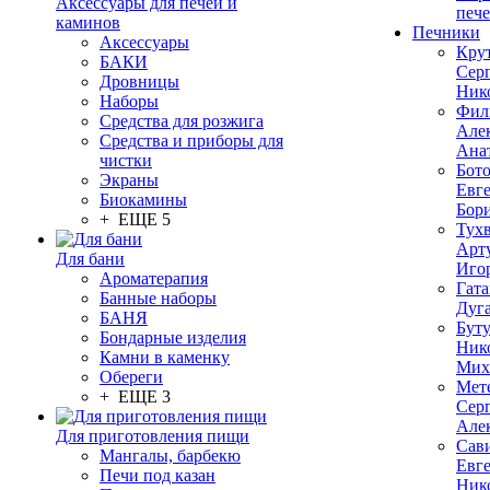
Аксессуары для печей и
печ
каминов
Печники
Аксессуары
Кру
БАКИ
Сер
Дровницы
Ник
Наборы
Фил
Средства для розжига
Але
Средства и приборы для
Ана
чистки
Бот
Экраны
Евг
Биокамины
Бор
+ ЕЩЕ 5
Тух
Арт
Для бани
Иго
Ароматерапия
Гата
Банные наборы
Дуг
БАНЯ
Бут
Бондарные изделия
Ник
Камни в каменку
Мих
Обереги
Мет
+ ЕЩЕ 3
Сер
Але
Для приготовления пищи
Сав
Мангалы, барбекю
Евг
Печи под казан
Ник