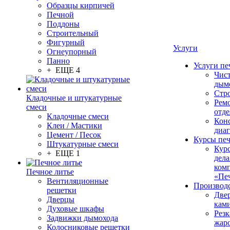
Образцы кирпичей
Печной
Поддоны
Строительный
Фигурный
Услуги
Огнеупорный
Панно
Услуги пе
+ ЕЩЕ 4
Чис
дым
Стр
Кладочные и штукатурные
Рем
смеси
отде
Кладочные смеси
Конс
Клеи / Мастики
диа
Цемент / Песок
Курсы пе
Штукатурные смеси
Кур
+ ЕЩЕ 1
дела
ком
Печное литье
«Пе
Вентиляционные
Производ
решетки
Две
Дверцы
кам
Духовые шкафы
Резк
Задвижки дымохода
жар
Колосниковые решетки