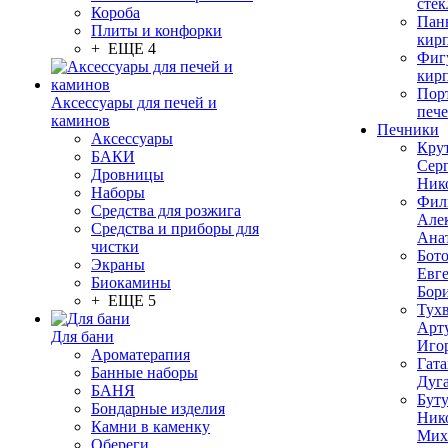
стек
Короба
Пан
Плиты и конфорки
кир
+ ЕЩЕ 4
Фиг
кир
Пор
Аксессуары для печей и
печ
каминов
Печники
Аксессуары
Кру
БАКИ
Сер
Дровницы
Ник
Наборы
Фил
Средства для розжига
Але
Средства и приборы для
Ана
чистки
Бот
Экраны
Евг
Биокамины
Бор
+ ЕЩЕ 5
Тух
Арт
Для бани
Иго
Ароматерапия
Гата
Банные наборы
Дуг
БАНЯ
Бут
Бондарные изделия
Ник
Камни в каменку
Мих
Обереги