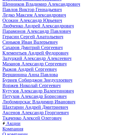
Щенников Владимир Александрович
Павлов Виктор Геннадьевич
Ледко Максим Александрович
Осокин Александр Юрьевич
Любченко Андрей Александрович
Парамонов Александр Павлович
Герасин Сергей Анатольевич
Синьков Иван Валерьевич
Сахаров Дмитрий Сергеевич
Клементьев Андрей Федорович
Залуцкий Александр Алексеевич
Мазанов Александр Сергеевич
Рыжов Андрей Сергеевич
Вершинина Анна Павлова
Буриев Собирджон Зиедуллоевич
Воржев Николай Сергеевич
Кутузов Александр Валентинович
Петухов Александр Борисович
Любомирскас Владимир Иванович
Шахтарин Андрей Дмитриевич
Аксенов Александр Георгиевич
Ткаченко Алексей Олегович
Акции
Компания
О компании