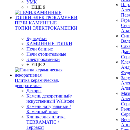
УМК
Пар
+ ЕЩЕ 9
Але
Пав
Гер
ПЕЧИ.КАМИННЫЕ
Сер
ТОПКИ.ЭЛЕКТРОКАМЕНКИ
Ана
Син
Буржуйки
Вал
КАМИННЫЕ ТОПКИ
Сах
Печи банные
Дми
Печи отопительные
Сер
Электрокаменки
Кле
+ ЕЩЕ 2
Анд
Фед
Зал
Плитка керамическая,
Але
декоративная
Але
Декоры
Маз
Камень декоративный/
Але
искуственный Wallstone
Сер
Камень натуральный /
Рыж
Каменный пояс
Сер
Клинкерная плитка
Вер
TERRAMATIC /
Анн
Терракот
Бур