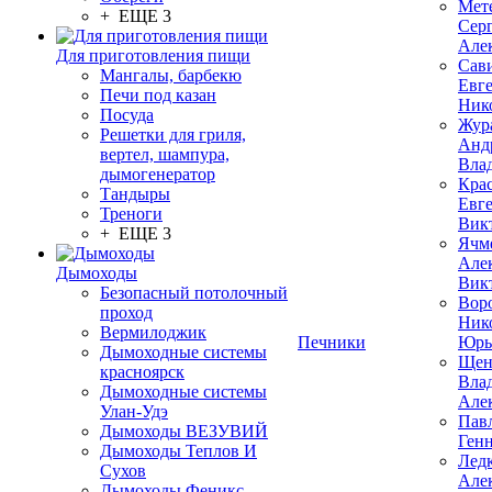
Мет
+ ЕЩЕ 3
Сер
Але
Для приготовления пищи
Сав
Мангалы, барбекю
Евг
Печи под казан
Ник
Посуда
Жур
Решетки для гриля,
Анд
вертел, шампура,
Вла
дымогенератор
Кра
Тандыры
Евг
Треноги
Вик
+ ЕЩЕ 3
Ячм
Але
Дымоходы
Вик
Безопасный потолочный
Вор
проход
Ник
Вермилоджик
Печники
Юрь
Дымоходные системы
Щен
красноярск
Вла
Дымоходные системы
Але
Улан-Удэ
Пав
Дымоходы ВЕЗУВИЙ
Ген
Дымоходы Теплов И
Лед
Сухов
Але
Дымоходы Феникс