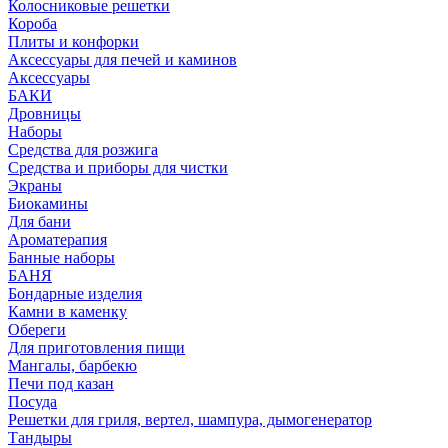
Колосниковые решетки
Короба
Плиты и конфорки
Аксессуары для печей и каминов
Аксессуары
БАКИ
Дровницы
Наборы
Средства для розжига
Средства и приборы для чистки
Экраны
Биокамины
Для бани
Ароматерапия
Банные наборы
БАНЯ
Бондарные изделия
Камни в каменку
Обереги
Для приготовления пищи
Мангалы, барбекю
Печи под казан
Посуда
Решетки для гриля, вертел, шампура, дымогенератор
Тандыры