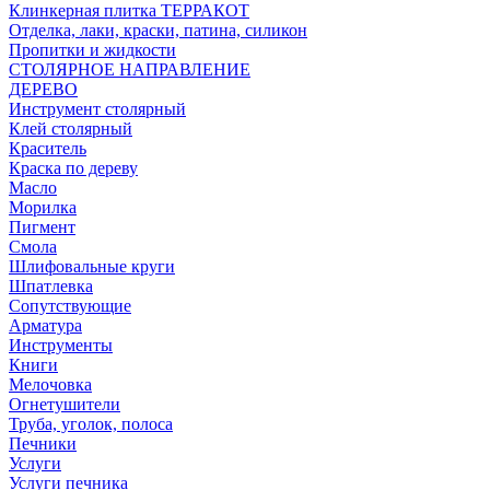
Клинкерная плитка ТЕРРАКОТ
Отделка, лаки, краски, патина, силикон
Пропитки и жидкости
СТОЛЯРНОЕ НАПРАВЛЕНИЕ
ДЕРЕВО
Инструмент столярный
Клей столярный
Краситель
Краска по дереву
Масло
Морилка
Пигмент
Смола
Шлифовальные круги
Шпатлевка
Сопутствующие
Арматура
Инструменты
Книги
Мелочовка
Огнетушители
Труба, уголок, полоса
Печники
Услуги
Услуги печника