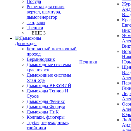
Посуда
Жур
Решетки для гриля,
Анд
вертел, шампура,
Вла
дымогенератор
Кра
Тандыры
Евг
Треноги
Вик
+ ЕЩЕ 3
Ячм
Але
Дымоходы
Вик
Безопасный потолочный
Вор
проход
Ник
Вермилоджик
Печники
Юрь
Дымоходные системы
Щен
красноярск
Вла
Дымоходные системы
Але
Улан-Удэ
Пав
Дымоходы ВЕЗУВИЙ
Ген
Дымоходы Теплов И
Лед
Сухов
Але
Дымоходы Феникс
Осо
Дымоходы Феррум
Але
Дымоходы ПиК
Юрь
Колпаки, флюгеры
Люб
Трубы, переходники,
Анд
тройники
Але