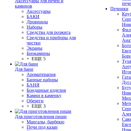
Аксессуары для печей и
печ
каминов
Печники
Аксессуары
Кру
БАКИ
Сер
Дровницы
Ник
Наборы
Фил
Средства для розжига
Але
Средства и приборы для
Ана
чистки
Бот
Экраны
Евг
Биокамины
Бор
+ ЕЩЕ 5
Тух
Арт
Для бани
Иго
Ароматерапия
Гата
Банные наборы
Дуг
БАНЯ
Бут
Бондарные изделия
Ник
Камни в каменку
Мих
Обереги
Мет
+ ЕЩЕ 3
Сер
Але
Для приготовления пищи
Сав
Мангалы, барбекю
Евг
Печи под казан
Ник