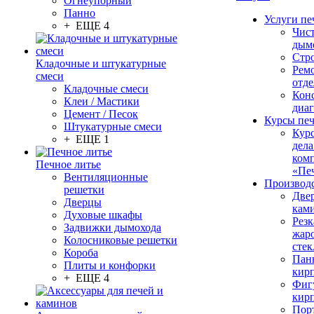
Огнеупорный
Панно
Услуги пе
+ ЕЩЕ 4
Чис
дым
Стр
Кладочные и штукатурные
Рем
смеси
отде
Кладочные смеси
Конс
Клеи / Мастики
диа
Цемент / Песок
Курсы пе
Штукатурные смеси
Кур
+ ЕЩЕ 1
дела
ком
Печное литье
«Пе
Вентиляционные
Производ
решетки
Две
Дверцы
кам
Духовые шкафы
Резк
Задвижки дымохода
жар
Колосниковые решетки
стек
Короба
Пан
Плиты и конфорки
кир
+ ЕЩЕ 4
Фиг
кир
Пор