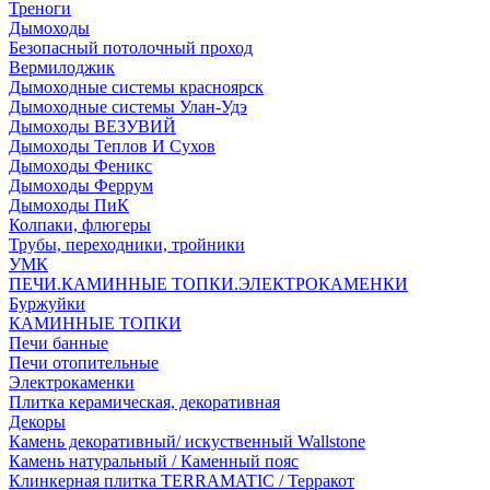
Треноги
Дымоходы
Безопасный потолочный проход
Вермилоджик
Дымоходные системы красноярск
Дымоходные системы Улан-Удэ
Дымоходы ВЕЗУВИЙ
Дымоходы Теплов И Сухов
Дымоходы Феникс
Дымоходы Феррум
Дымоходы ПиК
Колпаки, флюгеры
Трубы, переходники, тройники
УМК
ПЕЧИ.КАМИННЫЕ ТОПКИ.ЭЛЕКТРОКАМЕНКИ
Буржуйки
КАМИННЫЕ ТОПКИ
Печи банные
Печи отопительные
Электрокаменки
Плитка керамическая, декоративная
Декоры
Камень декоративный/ искуственный Wallstone
Камень натуральный / Каменный пояс
Клинкерная плитка TERRAMATIC / Терракот