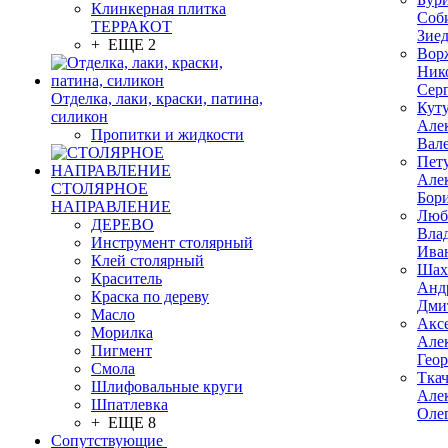
Клинкерная плитка
Соб
ТЕРРАКОТ
Зие
+ ЕЩЕ 2
Вор
Ник
Сер
Отделка, лаки, краски, патина,
Кут
силикон
Але
Пропитки и жидкости
Вал
Пет
Але
СТОЛЯРНОЕ
Бор
НАПРАВЛЕНИЕ
Люб
ДЕРЕВО
Вла
Инструмент столярный
Ива
Клей столярный
Шах
Краситель
Анд
Краска по дереву
Дми
Масло
Акс
Морилка
Але
Пигмент
Гео
Смола
Тка
Шлифовальные круги
Але
Шпатлевка
Оле
+ ЕЩЕ 8
Сопутствующие