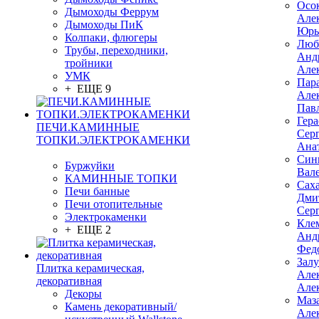
Осо
Дымоходы Феррум
Але
Дымоходы ПиК
Юрь
Колпаки, флюгеры
Люб
Трубы, переходники,
Анд
тройники
Але
УМК
Пар
+ ЕЩЕ 9
Але
Пав
Гер
ПЕЧИ.КАМИННЫЕ
Сер
ТОПКИ.ЭЛЕКТРОКАМЕНКИ
Ана
Син
Буржуйки
Вал
КАМИННЫЕ ТОПКИ
Сах
Печи банные
Дми
Печи отопительные
Сер
Электрокаменки
Кле
+ ЕЩЕ 2
Анд
Фед
Зал
Плитка керамическая,
Але
декоративная
Але
Декоры
Маз
Камень декоративный/
Але