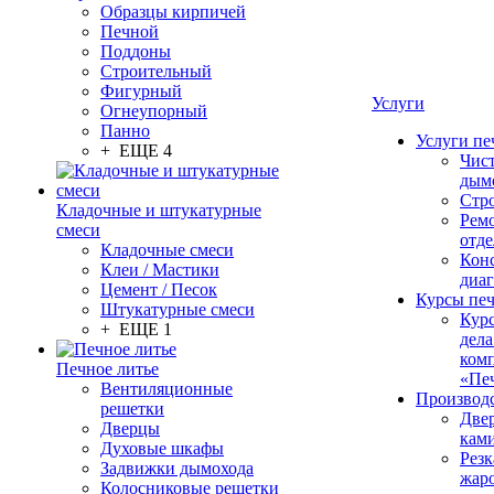
Образцы кирпичей
Печной
Поддоны
Строительный
Фигурный
Услуги
Огнеупорный
Панно
Услуги пе
+ ЕЩЕ 4
Чис
дым
Стр
Кладочные и штукатурные
Рем
смеси
отде
Кладочные смеси
Конс
Клеи / Мастики
диа
Цемент / Песок
Курсы пе
Штукатурные смеси
Кур
+ ЕЩЕ 1
дела
ком
Печное литье
«Пе
Вентиляционные
Производ
решетки
Две
Дверцы
кам
Духовые шкафы
Резк
Задвижки дымохода
жар
Колосниковые решетки