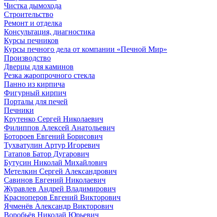
Чистка дымохода
Строительство
Ремонт и отделка
Консультация, диагностика
Курсы печников
Курсы печного дела от компании «Печной Мир»
Производство
Дверцы для каминов
Резка жаропрочного стекла
Панно из кирпича
Фигурный кирпич
Порталы для печей
Печники
Крутенко Сергей Николаевич
Филиппов Алексей Анатольевич
Ботороев Евгений Борисович
Тухватулин Артур Игоревич
Гатапов Батор Дугарович
Бутусин Николай Михайлович
Метелкин Сергей Александрович
Савинов Евгений Николаевич
Журавлев Андрей Владимирович
Красноперов Евгений Викторович
Ячменёв Александр Викторович
Воробьёв Николай Юрьевич