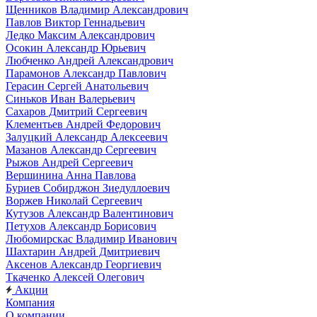
Щенников Владимир Александрович
Павлов Виктор Геннадьевич
Ледко Максим Александрович
Осокин Александр Юрьевич
Любченко Андрей Александрович
Парамонов Александр Павлович
Герасин Сергей Анатольевич
Синьков Иван Валерьевич
Сахаров Дмитрий Сергеевич
Клементьев Андрей Федорович
Залуцкий Александр Алексеевич
Мазанов Александр Сергеевич
Рыжов Андрей Сергеевич
Вершинина Анна Павлова
Буриев Собирджон Зиедуллоевич
Воржев Николай Сергеевич
Кутузов Александр Валентинович
Петухов Александр Борисович
Любомирскас Владимир Иванович
Шахтарин Андрей Дмитриевич
Аксенов Александр Георгиевич
Ткаченко Алексей Олегович
Акции
Компания
О компании