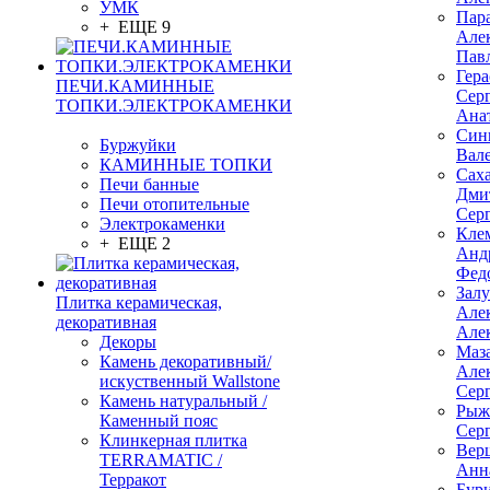
УМК
Пар
+ ЕЩЕ 9
Але
Пав
Гер
ПЕЧИ.КАМИННЫЕ
Сер
ТОПКИ.ЭЛЕКТРОКАМЕНКИ
Ана
Син
Буржуйки
Вал
КАМИННЫЕ ТОПКИ
Сах
Печи банные
Дми
Печи отопительные
Сер
Электрокаменки
Кле
+ ЕЩЕ 2
Анд
Фед
Зал
Плитка керамическая,
Але
декоративная
Але
Декоры
Маз
Камень декоративный/
Але
искуственный Wallstone
Сер
Камень натуральный /
Рыж
Каменный пояс
Сер
Клинкерная плитка
Вер
TERRAMATIC /
Анн
Терракот
Бур