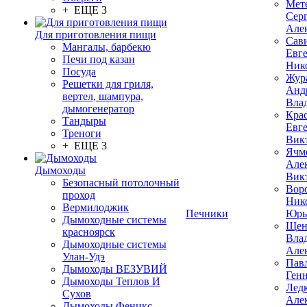
Мет
+ ЕЩЕ 3
Сер
Але
Для приготовления пищи
Сав
Мангалы, барбекю
Евг
Печи под казан
Ник
Посуда
Жур
Решетки для гриля,
Анд
вертел, шампура,
Вла
дымогенератор
Кра
Тандыры
Евг
Треноги
Вик
+ ЕЩЕ 3
Ячм
Але
Дымоходы
Вик
Безопасный потолочный
Вор
проход
Ник
Вермилоджик
Печники
Юрь
Дымоходные системы
Щен
красноярск
Вла
Дымоходные системы
Але
Улан-Удэ
Пав
Дымоходы ВЕЗУВИЙ
Ген
Дымоходы Теплов И
Лед
Сухов
Але
Дымоходы Феникс