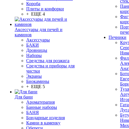
стек
Короба
Пан
Плиты и конфорки
кир
+ ЕЩЕ 4
Фиг
кир
Пор
Аксессуары для печей и
печ
каминов
Печники
Аксессуары
Кру
БАКИ
Сер
Дровницы
Ник
Наборы
Фил
Средства для розжига
Але
Средства и приборы для
Ана
чистки
Бот
Экраны
Евг
Биокамины
Бор
+ ЕЩЕ 5
Тух
Арт
Для бани
Иго
Ароматерапия
Гата
Банные наборы
Дуг
БАНЯ
Бут
Бондарные изделия
Ник
Камни в каменку
Мих
Обереги