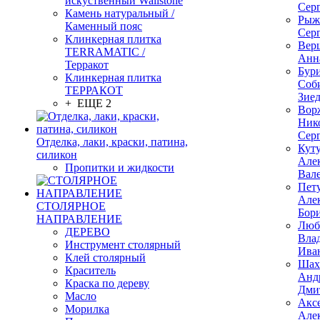
искуственный Wallstone
Сер
Камень натуральный /
Рыж
Каменный пояс
Сер
Клинкерная плитка
Вер
TERRAMATIC /
Анн
Терракот
Бур
Клинкерная плитка
Соб
ТЕРРАКОТ
Зие
+ ЕЩЕ 2
Вор
Ник
Сер
Отделка, лаки, краски, патина,
Кут
силикон
Але
Пропитки и жидкости
Вал
Пет
Але
СТОЛЯРНОЕ
Бор
НАПРАВЛЕНИЕ
Люб
ДЕРЕВО
Вла
Инструмент столярный
Ива
Клей столярный
Шах
Краситель
Анд
Краска по дереву
Дми
Масло
Акс
Морилка
Але