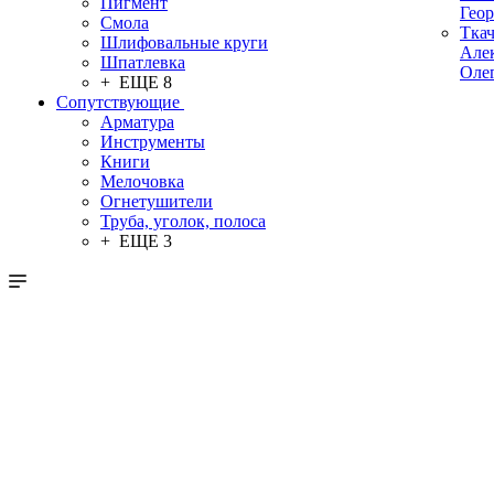
Пигмент
Гео
Смола
Тка
Шлифовальные круги
Але
Шпатлевка
Оле
+ ЕЩЕ 8
Сопутствующие
Арматура
Инструменты
Книги
Мелочовка
Огнетушители
Труба, уголок, полоса
+ ЕЩЕ 3