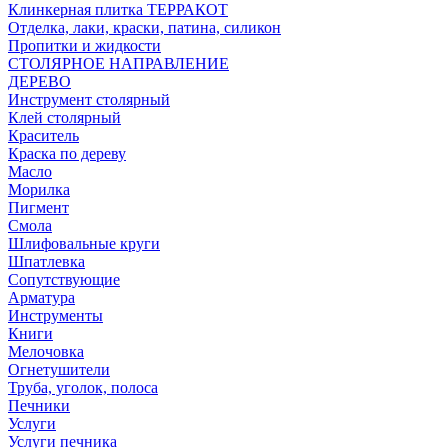
Клинкерная плитка ТЕРРАКОТ
Отделка, лаки, краски, патина, силикон
Пропитки и жидкости
СТОЛЯРНОЕ НАПРАВЛЕНИЕ
ДЕРЕВО
Инструмент столярный
Клей столярный
Краситель
Краска по дереву
Масло
Морилка
Пигмент
Смола
Шлифовальные круги
Шпатлевка
Сопутствующие
Арматура
Инструменты
Книги
Мелочовка
Огнетушители
Труба, уголок, полоса
Печники
Услуги
Услуги печника