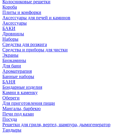
Колосниковые решетки
Короба
Плиты и конфорки
Аксессуары для печей и каминов
Аксессуары
БАКИ
Дровницы
Наборы
Средства для розжига
Средства и приборы для чистки
Экраны
Биокамины
Для бани
Ароматерапия
Банные наборы
БАНЯ
Бондарные изделия
Камни в каменку
Обереги
Для приготовления пищи
Мангалы, барбекю
Печи под казан
Посуда
Решетки для гриля, вертел, шампура, дымогенератор
Тандыры