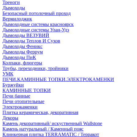
Треноги
Дымоходы
Безопасный потолочный проход
Вермилоджик
Дымоходные системы красноярск
Дымоходные системы Улан-Удэ
Дымоходы ВЕЗУВИЙ
Дымоходы Теплов И Сухов
Дымоходы Феникс
Дымоходы Феррум
Дымоходы ПиК
Колпаки, флюгеры
Трубы, переходники, тройники
УМК
ПЕЧИ.КАМИННЫЕ ТОПКИ.ЭЛЕКТРОКАМЕНКИ
Буржуйки
КАМИННЫЕ ТОПКИ
Печи банные
Печи отопительные
Электрокаменки
Плитка керамическая, декоративная
Декоры
Камень декоративный/ искуственный Wallstone
Камень натуральный / Каменный пояс
Клинкерная плитка TERRAMATIC / Терракот