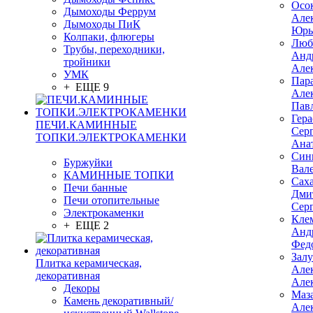
Осо
Дымоходы Феррум
Але
Дымоходы ПиК
Юрь
Колпаки, флюгеры
Люб
Трубы, переходники,
Анд
тройники
Але
УМК
Пар
+ ЕЩЕ 9
Але
Пав
Гер
ПЕЧИ.КАМИННЫЕ
Сер
ТОПКИ.ЭЛЕКТРОКАМЕНКИ
Ана
Син
Буржуйки
Вал
КАМИННЫЕ ТОПКИ
Сах
Печи банные
Дми
Печи отопительные
Сер
Электрокаменки
Кле
+ ЕЩЕ 2
Анд
Фед
Зал
Плитка керамическая,
Але
декоративная
Але
Декоры
Маз
Камень декоративный/
Але