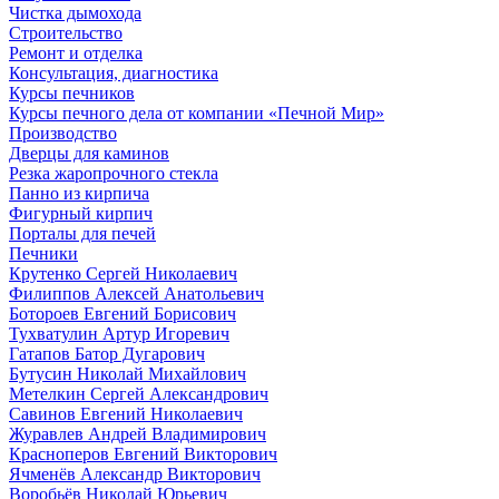
Чистка дымохода
Строительство
Ремонт и отделка
Консультация, диагностика
Курсы печников
Курсы печного дела от компании «Печной Мир»
Производство
Дверцы для каминов
Резка жаропрочного стекла
Панно из кирпича
Фигурный кирпич
Порталы для печей
Печники
Крутенко Сергей Николаевич
Филиппов Алексей Анатольевич
Ботороев Евгений Борисович
Тухватулин Артур Игоревич
Гатапов Батор Дугарович
Бутусин Николай Михайлович
Метелкин Сергей Александрович
Савинов Евгений Николаевич
Журавлев Андрей Владимирович
Красноперов Евгений Викторович
Ячменёв Александр Викторович
Воробьёв Николай Юрьевич