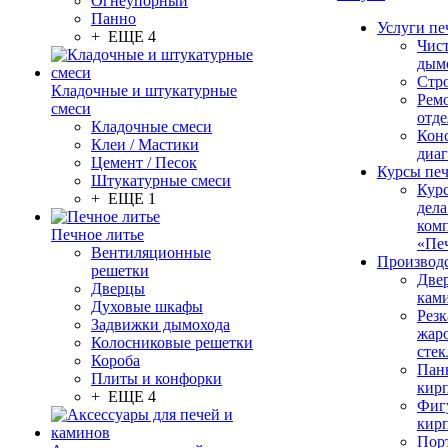
Огнеупорный
Панно
Услуги пе
+ ЕЩЕ 4
Чис
дым
Стр
Кладочные и штукатурные
Рем
смеси
отде
Кладочные смеси
Конс
Клеи / Мастики
диа
Цемент / Песок
Курсы пе
Штукатурные смеси
Кур
+ ЕЩЕ 1
дела
ком
Печное литье
«Пе
Вентиляционные
Производ
решетки
Две
Дверцы
кам
Духовые шкафы
Резк
Задвижки дымохода
жар
Колосниковые решетки
стек
Короба
Пан
Плиты и конфорки
кир
+ ЕЩЕ 4
Фиг
кир
Пор