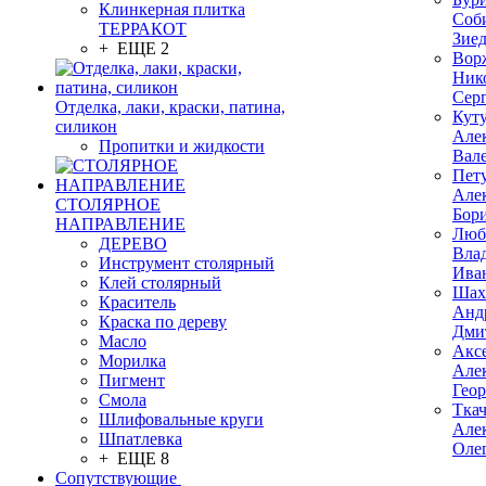
Клинкерная плитка
Соб
ТЕРРАКОТ
Зие
+ ЕЩЕ 2
Вор
Ник
Сер
Отделка, лаки, краски, патина,
Кут
силикон
Але
Пропитки и жидкости
Вал
Пет
Але
СТОЛЯРНОЕ
Бор
НАПРАВЛЕНИЕ
Люб
ДЕРЕВО
Вла
Инструмент столярный
Ива
Клей столярный
Шах
Краситель
Анд
Краска по дереву
Дми
Масло
Акс
Морилка
Але
Пигмент
Гео
Смола
Тка
Шлифовальные круги
Але
Шпатлевка
Оле
+ ЕЩЕ 8
Сопутствующие