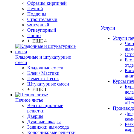
Образцы кирпичей
Печной
Поддоны
Строительный
Фигурный
Услуги
Огнеупорный
Панно
Услуги пе
+ ЕЩЕ 4
Чис
дым
Стр
Кладочные и штукатурные
Рем
смеси
отде
Кладочные смеси
Конс
Клеи / Мастики
диа
Цемент / Песок
Курсы пе
Штукатурные смеси
Кур
+ ЕЩЕ 1
дела
ком
Печное литье
«Пе
Вентиляционные
Производ
решетки
Две
Дверцы
кам
Духовые шкафы
Резк
Задвижки дымохода
жар
Колосниковые решетки