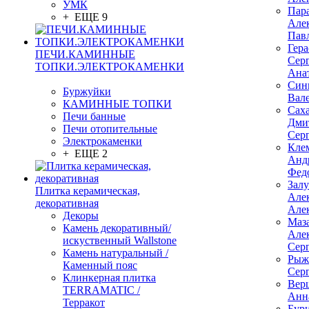
УМК
Пар
+ ЕЩЕ 9
Але
Пав
Гер
ПЕЧИ.КАМИННЫЕ
Сер
ТОПКИ.ЭЛЕКТРОКАМЕНКИ
Ана
Син
Буржуйки
Вал
КАМИННЫЕ ТОПКИ
Сах
Печи банные
Дми
Печи отопительные
Сер
Электрокаменки
Кле
+ ЕЩЕ 2
Анд
Фед
Зал
Плитка керамическая,
Але
декоративная
Але
Декоры
Маз
Камень декоративный/
Але
искуственный Wallstone
Сер
Камень натуральный /
Рыж
Каменный пояс
Сер
Клинкерная плитка
Вер
TERRAMATIC /
Анн
Терракот
Бур