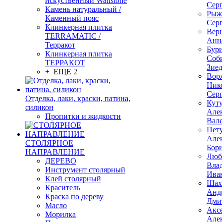
искуственный Wallstone
Сер
Камень натуральный /
Рыж
Каменный пояс
Сер
Клинкерная плитка
Вер
TERRAMATIC /
Анн
Терракот
Бур
Клинкерная плитка
Соб
ТЕРРАКОТ
Зие
+ ЕЩЕ 2
Вор
Ник
Сер
Отделка, лаки, краски, патина,
Кут
силикон
Але
Пропитки и жидкости
Вал
Пет
Але
СТОЛЯРНОЕ
Бор
НАПРАВЛЕНИЕ
Люб
ДЕРЕВО
Вла
Инструмент столярный
Ива
Клей столярный
Шах
Краситель
Анд
Краска по дереву
Дми
Масло
Акс
Морилка
Але