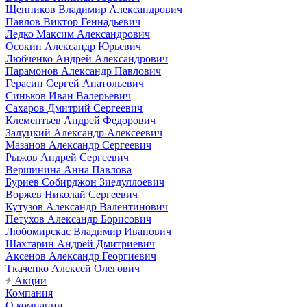
Щенников Владимир Александрович
Павлов Виктор Геннадьевич
Ледко Максим Александрович
Осокин Александр Юрьевич
Любченко Андрей Александрович
Парамонов Александр Павлович
Герасин Сергей Анатольевич
Синьков Иван Валерьевич
Сахаров Дмитрий Сергеевич
Клементьев Андрей Федорович
Залуцкий Александр Алексеевич
Мазанов Александр Сергеевич
Рыжов Андрей Сергеевич
Вершинина Анна Павлова
Буриев Собирджон Зиедуллоевич
Воржев Николай Сергеевич
Кутузов Александр Валентинович
Петухов Александр Борисович
Любомирскас Владимир Иванович
Шахтарин Андрей Дмитриевич
Аксенов Александр Георгиевич
Ткаченко Алексей Олегович
Акции
Компания
О компании