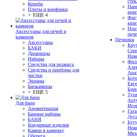
стек
Короба
Пан
Плиты и конфорки
кир
+ ЕЩЕ 4
Фиг
кир
Пор
Аксессуары для печей и
печ
каминов
Печники
Аксессуары
Кру
БАКИ
Сер
Дровницы
Ник
Наборы
Фил
Средства для розжига
Але
Средства и приборы для
Ана
чистки
Бот
Экраны
Евг
Биокамины
Бор
+ ЕЩЕ 5
Тух
Арт
Для бани
Иго
Ароматерапия
Гата
Банные наборы
Дуг
БАНЯ
Бут
Бондарные изделия
Ник
Камни в каменку
Мих
Обереги