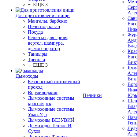
Мет
+ ЕЩЕ 3
Сер
Але
Для приготовления пищи
Сав
Мангалы, барбекю
Евг
Печи под казан
Ник
Посуда
Жур
Решетки для гриля,
Анд
вертел, шампура,
Вла
дымогенератор
Кра
Тандыры
Евг
Треноги
Вик
+ ЕЩЕ 3
Ячм
Але
Дымоходы
Вик
Безопасный потолочный
Вор
проход
Ник
Вермилоджик
Печники
Юрь
Дымоходные системы
Щен
красноярск
Вла
Дымоходные системы
Але
Улан-Удэ
Пав
Дымоходы ВЕЗУВИЙ
Ген
Дымоходы Теплов И
Лед
Сухов
Але
Дымоходы Феникс