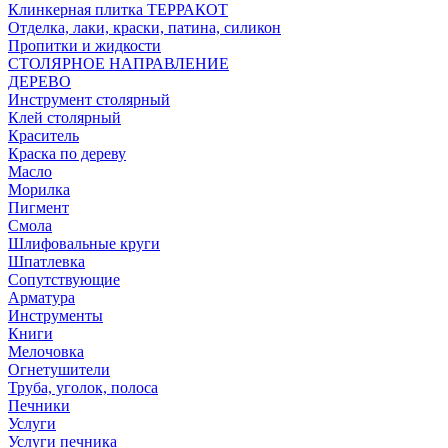
Клинкерная плитка ТЕРРАКОТ
Отделка, лаки, краски, патина, силикон
Пропитки и жидкости
СТОЛЯРНОЕ НАПРАВЛЕНИЕ
ДЕРЕВО
Инструмент столярный
Клей столярный
Краситель
Краска по дереву
Масло
Морилка
Пигмент
Смола
Шлифовальные круги
Шпатлевка
Сопутствующие
Арматура
Инструменты
Книги
Мелочовка
Огнетушители
Труба, уголок, полоса
Печники
Услуги
Услуги печника