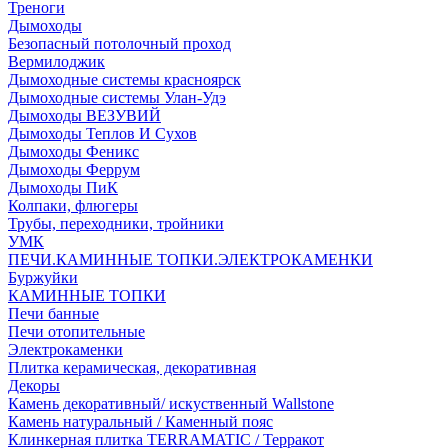
Треноги
Дымоходы
Безопасный потолочный проход
Вермилоджик
Дымоходные системы красноярск
Дымоходные системы Улан-Удэ
Дымоходы ВЕЗУВИЙ
Дымоходы Теплов И Сухов
Дымоходы Феникс
Дымоходы Феррум
Дымоходы ПиК
Колпаки, флюгеры
Трубы, переходники, тройники
УМК
ПЕЧИ.КАМИННЫЕ ТОПКИ.ЭЛЕКТРОКАМЕНКИ
Буржуйки
КАМИННЫЕ ТОПКИ
Печи банные
Печи отопительные
Электрокаменки
Плитка керамическая, декоративная
Декоры
Камень декоративный/ искуственный Wallstone
Камень натуральный / Каменный пояс
Клинкерная плитка TERRAMATIC / Терракот