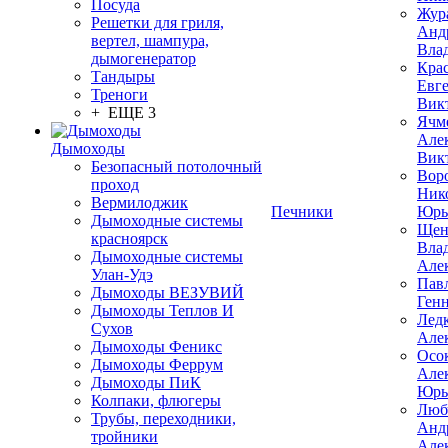
Посуда
Жур
Решетки для гриля,
Анд
вертел, шампура,
Вла
дымогенератор
Кра
Тандыры
Евг
Треноги
Вик
+ ЕЩЕ 3
Ячм
Але
Дымоходы
Вик
Безопасный потолочный
Вор
проход
Ник
Вермилоджик
Печники
Юрь
Дымоходные системы
Щен
красноярск
Вла
Дымоходные системы
Але
Улан-Удэ
Пав
Дымоходы ВЕЗУВИЙ
Ген
Дымоходы Теплов И
Лед
Сухов
Але
Дымоходы Феникс
Осо
Дымоходы Феррум
Але
Дымоходы ПиК
Юрь
Колпаки, флюгеры
Люб
Трубы, переходники,
Анд
тройники
Але