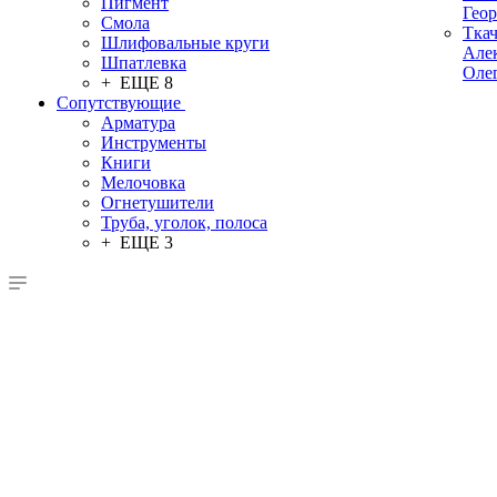
Пигмент
Гео
Смола
Тка
Шлифовальные круги
Але
Шпатлевка
Оле
+ ЕЩЕ 8
Сопутствующие
Арматура
Инструменты
Книги
Мелочовка
Огнетушители
Труба, уголок, полоса
+ ЕЩЕ 3