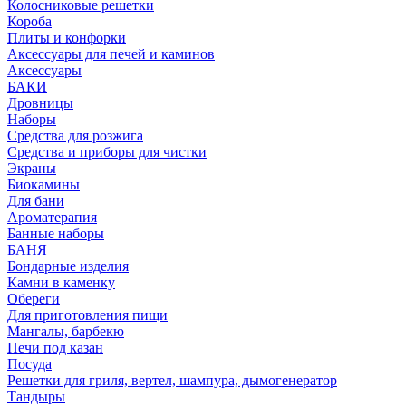
Колосниковые решетки
Короба
Плиты и конфорки
Аксессуары для печей и каминов
Аксессуары
БАКИ
Дровницы
Наборы
Средства для розжига
Средства и приборы для чистки
Экраны
Биокамины
Для бани
Ароматерапия
Банные наборы
БАНЯ
Бондарные изделия
Камни в каменку
Обереги
Для приготовления пищи
Мангалы, барбекю
Печи под казан
Посуда
Решетки для гриля, вертел, шампура, дымогенератор
Тандыры