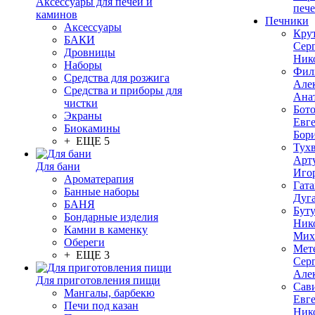
Аксессуары для печей и
печ
каминов
Печники
Аксессуары
Кру
БАКИ
Сер
Дровницы
Ник
Наборы
Фил
Средства для розжига
Але
Средства и приборы для
Ана
чистки
Бот
Экраны
Евг
Биокамины
Бор
+ ЕЩЕ 5
Тух
Арт
Для бани
Иго
Ароматерапия
Гата
Банные наборы
Дуг
БАНЯ
Бут
Бондарные изделия
Ник
Камни в каменку
Мих
Обереги
Мет
+ ЕЩЕ 3
Сер
Але
Для приготовления пищи
Сав
Мангалы, барбекю
Евг
Печи под казан
Ник