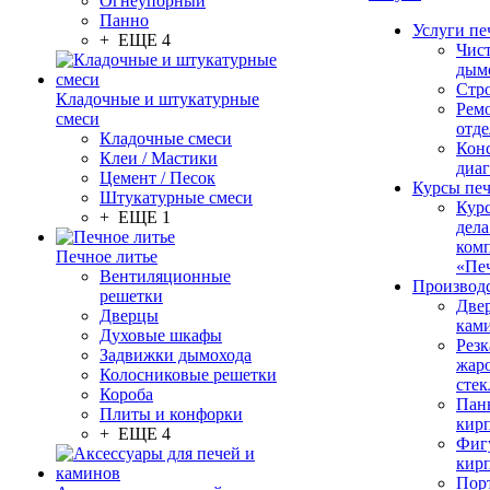
Огнеупорный
Панно
Услуги пе
+ ЕЩЕ 4
Чис
дым
Стр
Кладочные и штукатурные
Рем
смеси
отде
Кладочные смеси
Конс
Клеи / Мастики
диа
Цемент / Песок
Курсы пе
Штукатурные смеси
Кур
+ ЕЩЕ 1
дела
ком
Печное литье
«Пе
Вентиляционные
Производ
решетки
Две
Дверцы
кам
Духовые шкафы
Резк
Задвижки дымохода
жар
Колосниковые решетки
стек
Короба
Пан
Плиты и конфорки
кир
+ ЕЩЕ 4
Фиг
кир
Пор