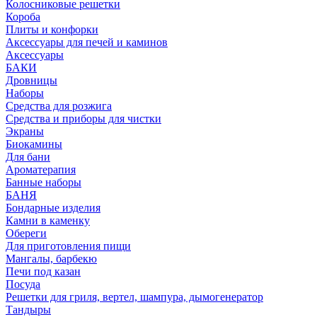
Колосниковые решетки
Короба
Плиты и конфорки
Аксессуары для печей и каминов
Аксессуары
БАКИ
Дровницы
Наборы
Средства для розжига
Средства и приборы для чистки
Экраны
Биокамины
Для бани
Ароматерапия
Банные наборы
БАНЯ
Бондарные изделия
Камни в каменку
Обереги
Для приготовления пищи
Мангалы, барбекю
Печи под казан
Посуда
Решетки для гриля, вертел, шампура, дымогенератор
Тандыры