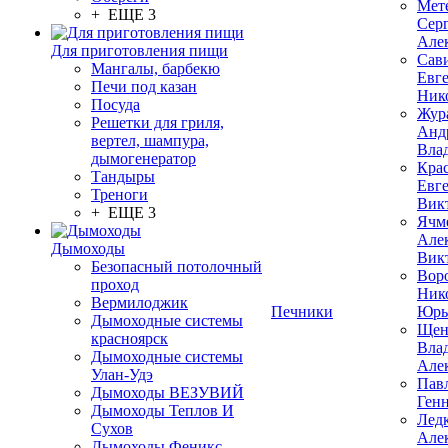
Мет
+ ЕЩЕ 3
Сер
Але
Для приготовления пищи
Сав
Мангалы, барбекю
Евг
Печи под казан
Ник
Посуда
Жур
Решетки для гриля,
Анд
вертел, шампура,
Вла
дымогенератор
Кра
Тандыры
Евг
Треноги
Вик
+ ЕЩЕ 3
Ячм
Але
Дымоходы
Вик
Безопасный потолочный
Вор
проход
Ник
Вермилоджик
Печники
Юрь
Дымоходные системы
Щен
красноярск
Вла
Дымоходные системы
Але
Улан-Удэ
Пав
Дымоходы ВЕЗУВИЙ
Ген
Дымоходы Теплов И
Лед
Сухов
Але
Дымоходы Феникс