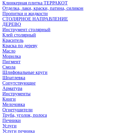
Клинкерная плитка ТЕРРАКОТ
Отделка, лаки, краски, патина, силикон
Пропитки и жидкости
СТОЛЯРНОЕ НАПРАВЛЕНИЕ
ДЕРЕВО
Инструмент столярный
Клей столярный
Краситель
Краска по дереву
Масло
Морилка
Пигмент
Смола
Шлифовальные круги
Шпатлевка
Сопутствующие
Арматура
Инструменты
Книги
Мелочовка
Огнетушители
Труба, уголок, полоса
Печники
Услуги
Услуги печника