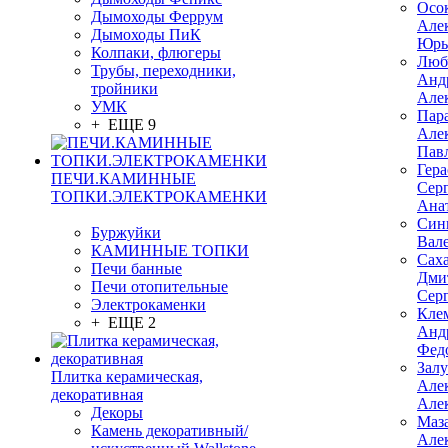
Осо
Дымоходы Феррум
Але
Дымоходы ПиК
Юрь
Колпаки, флюгеры
Люб
Трубы, переходники,
Анд
тройники
Але
УМК
Пар
+ ЕЩЕ 9
Але
Пав
Гер
ПЕЧИ.КАМИННЫЕ
Сер
ТОПКИ.ЭЛЕКТРОКАМЕНКИ
Ана
Син
Буржуйки
Вал
КАМИННЫЕ ТОПКИ
Сах
Печи банные
Дми
Печи отопительные
Сер
Электрокаменки
Кле
+ ЕЩЕ 2
Анд
Фед
Зал
Плитка керамическая,
Але
декоративная
Але
Декоры
Маз
Камень декоративный/
Але