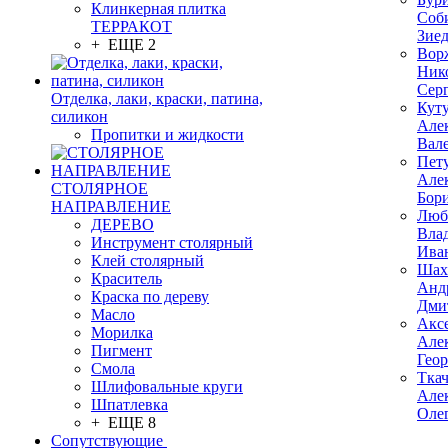
Клинкерная плитка
Соб
ТЕРРАКОТ
Зие
+ ЕЩЕ 2
Вор
Ник
Сер
Отделка, лаки, краски, патина,
Кут
силикон
Але
Пропитки и жидкости
Вал
Пет
Але
СТОЛЯРНОЕ
Бор
НАПРАВЛЕНИЕ
Люб
ДЕРЕВО
Вла
Инструмент столярный
Ива
Клей столярный
Шах
Краситель
Анд
Краска по дереву
Дми
Масло
Акс
Морилка
Але
Пигмент
Гео
Смола
Тка
Шлифовальные круги
Але
Шпатлевка
Оле
+ ЕЩЕ 8
Сопутствующие