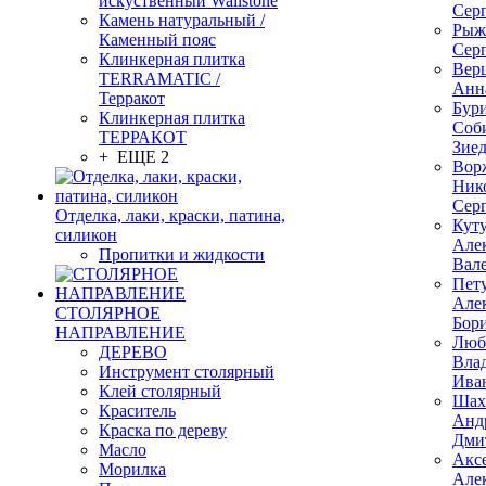
искуственный Wallstone
Сер
Камень натуральный /
Рыж
Каменный пояс
Сер
Клинкерная плитка
Вер
TERRAMATIC /
Анн
Терракот
Бур
Клинкерная плитка
Соб
ТЕРРАКОТ
Зие
+ ЕЩЕ 2
Вор
Ник
Сер
Отделка, лаки, краски, патина,
Кут
силикон
Але
Пропитки и жидкости
Вал
Пет
Але
СТОЛЯРНОЕ
Бор
НАПРАВЛЕНИЕ
Люб
ДЕРЕВО
Вла
Инструмент столярный
Ива
Клей столярный
Шах
Краситель
Анд
Краска по дереву
Дми
Масло
Акс
Морилка
Але