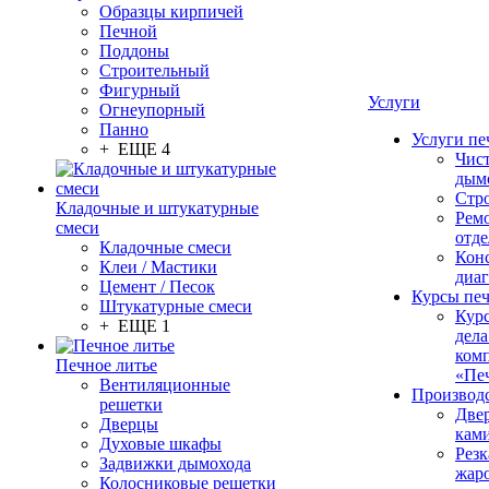
Образцы кирпичей
Печной
Поддоны
Строительный
Фигурный
Услуги
Огнеупорный
Панно
Услуги пе
+ ЕЩЕ 4
Чис
дым
Стр
Кладочные и штукатурные
Рем
смеси
отде
Кладочные смеси
Конс
Клеи / Мастики
диа
Цемент / Песок
Курсы пе
Штукатурные смеси
Кур
+ ЕЩЕ 1
дела
ком
Печное литье
«Пе
Вентиляционные
Производ
решетки
Две
Дверцы
кам
Духовые шкафы
Резк
Задвижки дымохода
жар
Колосниковые решетки