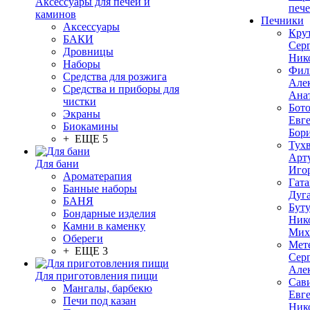
Аксессуары для печей и
печ
каминов
Печники
Аксессуары
Кру
БАКИ
Сер
Дровницы
Ник
Наборы
Фил
Средства для розжига
Але
Средства и приборы для
Ана
чистки
Бот
Экраны
Евг
Биокамины
Бор
+ ЕЩЕ 5
Тух
Арт
Для бани
Иго
Ароматерапия
Гата
Банные наборы
Дуг
БАНЯ
Бут
Бондарные изделия
Ник
Камни в каменку
Мих
Обереги
Мет
+ ЕЩЕ 3
Сер
Але
Для приготовления пищи
Сав
Мангалы, барбекю
Евг
Печи под казан
Ник