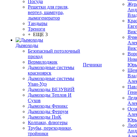
Посуда
Жур
Решетки для гриля,
Анд
вертел, шампура,
Вла
дымогенератор
Кра
Тандыры
Евг
Треноги
Вик
+ ЕЩЕ 3
Ячм
Але
Дымоходы
Вик
Безопасный потолочный
Вор
проход
Ник
Вермилоджик
Печники
Юрь
Дымоходные системы
Щен
красноярск
Вла
Дымоходные системы
Але
Улан-Удэ
Пав
Дымоходы ВЕЗУВИЙ
Ген
Дымоходы Теплов И
Лед
Сухов
Але
Дымоходы Феникс
Осо
Дымоходы Феррум
Але
Дымоходы ПиК
Юрь
Колпаки, флюгеры
Люб
Трубы, переходники,
Анд
тройники
Але