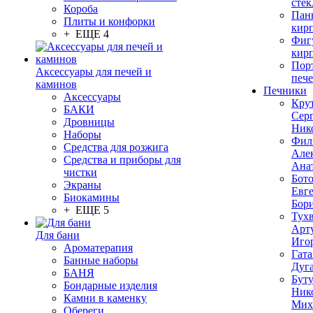
стек
Короба
Пан
Плиты и конфорки
кир
+ ЕЩЕ 4
Фиг
кир
Пор
Аксессуары для печей и
печ
каминов
Печники
Аксессуары
Кру
БАКИ
Сер
Дровницы
Ник
Наборы
Фил
Средства для розжига
Але
Средства и приборы для
Ана
чистки
Бот
Экраны
Евг
Биокамины
Бор
+ ЕЩЕ 5
Тух
Арт
Для бани
Иго
Ароматерапия
Гата
Банные наборы
Дуг
БАНЯ
Бут
Бондарные изделия
Ник
Камни в каменку
Мих
Обереги