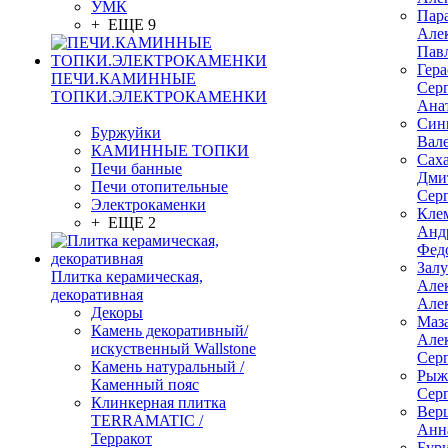
УМК
Пар
+ ЕЩЕ 9
Але
Пав
Гер
ПЕЧИ.КАМИННЫЕ
Сер
ТОПКИ.ЭЛЕКТРОКАМЕНКИ
Ана
Син
Буржуйки
Вал
КАМИННЫЕ ТОПКИ
Сах
Печи банные
Дми
Печи отопительные
Сер
Электрокаменки
Кле
+ ЕЩЕ 2
Анд
Фед
Зал
Плитка керамическая,
Але
декоративная
Але
Декоры
Маз
Камень декоративный/
Але
искуственный Wallstone
Сер
Камень натуральный /
Рыж
Каменный пояс
Сер
Клинкерная плитка
Вер
TERRAMATIC /
Анн
Терракот
Бур