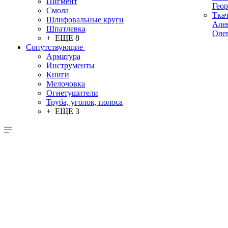
Пигмент
Гео
Смола
Тка
Шлифовальные круги
Але
Шпатлевка
Оле
+ ЕЩЕ 8
Сопутствующие
Арматура
Инструменты
Книги
Мелочовка
Огнетушители
Труба, уголок, полоса
+ ЕЩЕ 3