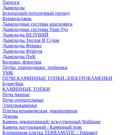
Треноги
Дымоходы
Безопасный потолочный проход
Вермилоджик
Дымоходные системы красноярск
Дымоходные системы Улан-Удэ
Дымоходы ВЕЗУВИЙ
Дымоходы Теплов И Сухов
Дымоходы Феникс
Дымоходы Феррум
Дымоходы ПиК
Колпаки, флюгеры
Трубы, переходники, тройники
УМК
ПЕЧИ.КАМИННЫЕ ТОПКИ.ЭЛЕКТРОКАМЕНКИ
Буржуйки
КАМИННЫЕ ТОПКИ
Печи банные
Печи отопительные
Электрокаменки
Плитка керамическая, декоративная
Декоры
Камень декоративный/ искуственный Wallstone
Камень натуральный / Каменный пояс
Клинкерная плитка TERRAMATIC / Терракот