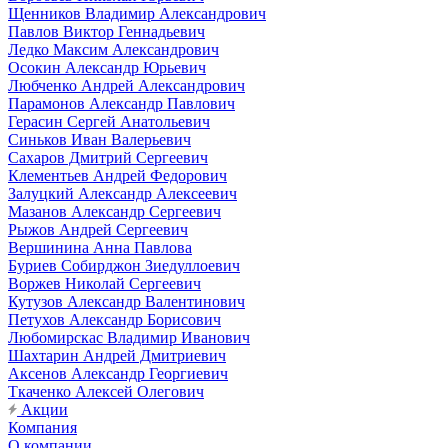
Щенников Владимир Александрович
Павлов Виктор Геннадьевич
Ледко Максим Александрович
Осокин Александр Юрьевич
Любченко Андрей Александрович
Парамонов Александр Павлович
Герасин Сергей Анатольевич
Синьков Иван Валерьевич
Сахаров Дмитрий Сергеевич
Клементьев Андрей Федорович
Залуцкий Александр Алексеевич
Мазанов Александр Сергеевич
Рыжов Андрей Сергеевич
Вершинина Анна Павлова
Буриев Собирджон Зиедуллоевич
Воржев Николай Сергеевич
Кутузов Александр Валентинович
Петухов Александр Борисович
Любомирскас Владимир Иванович
Шахтарин Андрей Дмитриевич
Аксенов Александр Георгиевич
Ткаченко Алексей Олегович
Акции
Компания
О компании