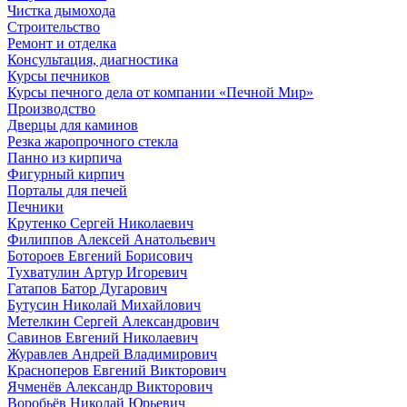
Чистка дымохода
Строительство
Ремонт и отделка
Консультация, диагностика
Курсы печников
Курсы печного дела от компании «Печной Мир»
Производство
Дверцы для каминов
Резка жаропрочного стекла
Панно из кирпича
Фигурный кирпич
Порталы для печей
Печники
Крутенко Сергей Николаевич
Филиппов Алексей Анатольевич
Ботороев Евгений Борисович
Тухватулин Артур Игоревич
Гатапов Батор Дугарович
Бутусин Николай Михайлович
Метелкин Сергей Александрович
Савинов Евгений Николаевич
Журавлев Андрей Владимирович
Красноперов Евгений Викторович
Ячменёв Александр Викторович
Воробьёв Николай Юрьевич