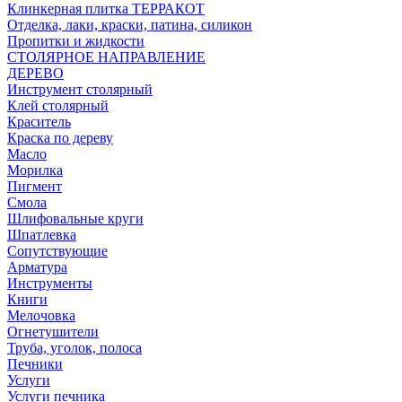
Клинкерная плитка ТЕРРАКОТ
Отделка, лаки, краски, патина, силикон
Пропитки и жидкости
СТОЛЯРНОЕ НАПРАВЛЕНИЕ
ДЕРЕВО
Инструмент столярный
Клей столярный
Краситель
Краска по дереву
Масло
Морилка
Пигмент
Смола
Шлифовальные круги
Шпатлевка
Сопутствующие
Арматура
Инструменты
Книги
Мелочовка
Огнетушители
Труба, уголок, полоса
Печники
Услуги
Услуги печника