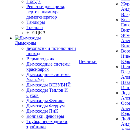
Посуда
Жур
Решетки для гриля,
Анд
вертел, шампура,
Вла
дымогенератор
Кра
Тандыры
Евг
Треноги
Вик
+ ЕЩЕ 3
Ячм
Але
Дымоходы
Вик
Безопасный потолочный
Вор
проход
Ник
Вермилоджик
Печники
Юрь
Дымоходные системы
Щен
красноярск
Вла
Дымоходные системы
Але
Улан-Удэ
Пав
Дымоходы ВЕЗУВИЙ
Ген
Дымоходы Теплов И
Лед
Сухов
Але
Дымоходы Феникс
Осо
Дымоходы Феррум
Але
Дымоходы ПиК
Юрь
Колпаки, флюгеры
Люб
Трубы, переходники,
Анд
тройники
Але