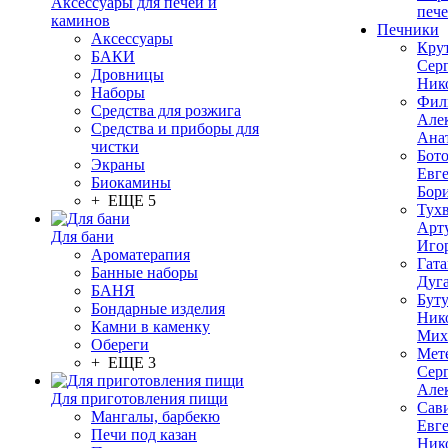
Аксессуары для печей и
печ
каминов
Печники
Аксессуары
Кру
БАКИ
Сер
Дровницы
Ник
Наборы
Фил
Средства для розжига
Але
Средства и приборы для
Ана
чистки
Бот
Экраны
Евг
Биокамины
Бор
+ ЕЩЕ 5
Тух
Арт
Для бани
Иго
Ароматерапия
Гата
Банные наборы
Дуг
БАНЯ
Бут
Бондарные изделия
Ник
Камни в каменку
Мих
Обереги
Мет
+ ЕЩЕ 3
Сер
Але
Для приготовления пищи
Сав
Мангалы, барбекю
Евг
Печи под казан
Ник