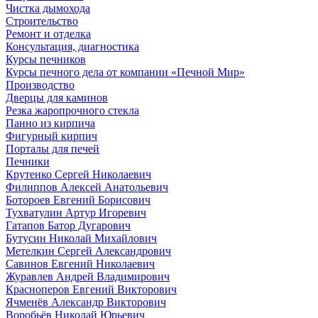
Чистка дымохода
Строительство
Ремонт и отделка
Консультация, диагностика
Курсы печников
Курсы печного дела от компании «Печной Мир»
Производство
Дверцы для каминов
Резка жаропрочного стекла
Панно из кирпича
Фигурный кирпич
Порталы для печей
Печники
Крутенко Сергей Николаевич
Филиппов Алексей Анатольевич
Ботороев Евгений Борисович
Тухватулин Артур Игоревич
Гатапов Батор Дугарович
Бутусин Николай Михайлович
Метелкин Сергей Александрович
Савинов Евгений Николаевич
Журавлев Андрей Владимирович
Красноперов Евгений Викторович
Ячменёв Александр Викторович
Воробьёв Николай Юрьевич