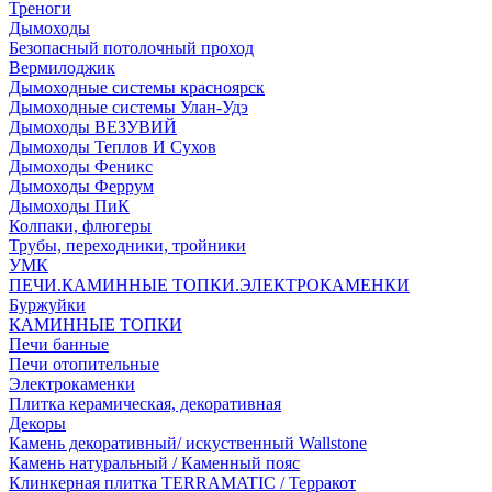
Треноги
Дымоходы
Безопасный потолочный проход
Вермилоджик
Дымоходные системы красноярск
Дымоходные системы Улан-Удэ
Дымоходы ВЕЗУВИЙ
Дымоходы Теплов И Сухов
Дымоходы Феникс
Дымоходы Феррум
Дымоходы ПиК
Колпаки, флюгеры
Трубы, переходники, тройники
УМК
ПЕЧИ.КАМИННЫЕ ТОПКИ.ЭЛЕКТРОКАМЕНКИ
Буржуйки
КАМИННЫЕ ТОПКИ
Печи банные
Печи отопительные
Электрокаменки
Плитка керамическая, декоративная
Декоры
Камень декоративный/ искуственный Wallstone
Камень натуральный / Каменный пояс
Клинкерная плитка TERRAMATIC / Терракот