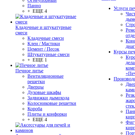
Огнеупорный
Панно
Услуги пе
+ ЕЩЕ 4
Чис
дым
Стр
Кладочные и штукатурные
Рем
смеси
отде
Кладочные смеси
Конс
Клеи / Мастики
диа
Цемент / Песок
Курсы пе
Штукатурные смеси
Кур
+ ЕЩЕ 1
дела
ком
Печное литье
«Пе
Вентиляционные
Производ
решетки
Две
Дверцы
кам
Духовые шкафы
Резк
Задвижки дымохода
жар
Колосниковые решетки
стек
Короба
Пан
Плиты и конфорки
кир
+ ЕЩЕ 4
Фиг
кир
Пор