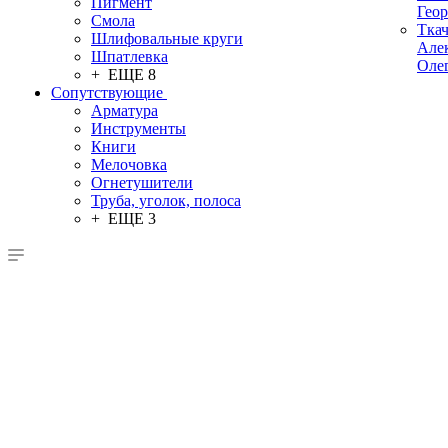
Пигмент
Гео
Смола
Тка
Шлифовальные круги
Але
Шпатлевка
Оле
+ ЕЩЕ 8
Сопутствующие
Арматура
Инструменты
Книги
Мелочовка
Огнетушители
Труба, уголок, полоса
+ ЕЩЕ 3