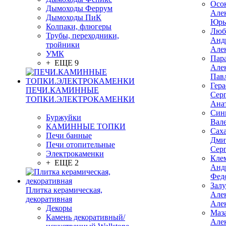
Осо
Дымоходы Феррум
Але
Дымоходы ПиК
Юрь
Колпаки, флюгеры
Люб
Трубы, переходники,
Анд
тройники
Але
УМК
Пар
+ ЕЩЕ 9
Але
Пав
Гер
ПЕЧИ.КАМИННЫЕ
Сер
ТОПКИ.ЭЛЕКТРОКАМЕНКИ
Ана
Син
Буржуйки
Вал
КАМИННЫЕ ТОПКИ
Сах
Печи банные
Дми
Печи отопительные
Сер
Электрокаменки
Кле
+ ЕЩЕ 2
Анд
Фед
Зал
Плитка керамическая,
Але
декоративная
Але
Декоры
Маз
Камень декоративный/
Але