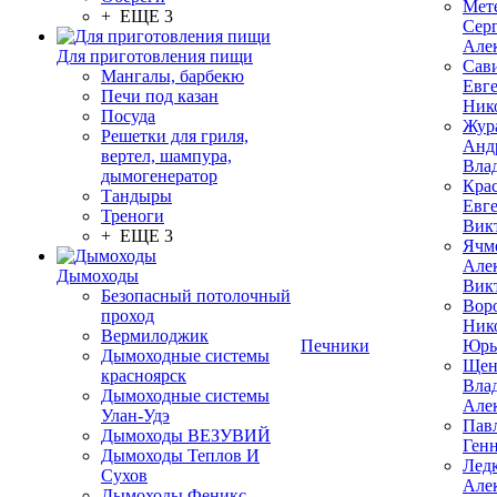
Мет
+ ЕЩЕ 3
Сер
Але
Для приготовления пищи
Сав
Мангалы, барбекю
Евг
Печи под казан
Ник
Посуда
Жур
Решетки для гриля,
Анд
вертел, шампура,
Вла
дымогенератор
Кра
Тандыры
Евг
Треноги
Вик
+ ЕЩЕ 3
Ячм
Але
Дымоходы
Вик
Безопасный потолочный
Вор
проход
Ник
Вермилоджик
Печники
Юрь
Дымоходные системы
Щен
красноярск
Вла
Дымоходные системы
Але
Улан-Удэ
Пав
Дымоходы ВЕЗУВИЙ
Ген
Дымоходы Теплов И
Лед
Сухов
Але
Дымоходы Феникс