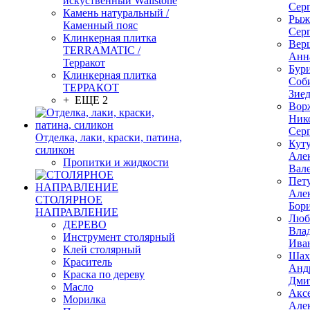
искуственный Wallstone
Сер
Камень натуральный /
Рыж
Каменный пояс
Сер
Клинкерная плитка
Вер
TERRAMATIC /
Анн
Терракот
Бур
Клинкерная плитка
Соб
ТЕРРАКОТ
Зие
+ ЕЩЕ 2
Вор
Ник
Сер
Отделка, лаки, краски, патина,
Кут
силикон
Але
Пропитки и жидкости
Вал
Пет
Але
СТОЛЯРНОЕ
Бор
НАПРАВЛЕНИЕ
Люб
ДЕРЕВО
Вла
Инструмент столярный
Ива
Клей столярный
Шах
Краситель
Анд
Краска по дереву
Дми
Масло
Акс
Морилка
Але