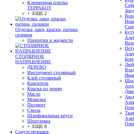
Клинкерная плитка
Соб
ТЕРРАКОТ
Зие
+ ЕЩЕ 2
Вор
Ник
Сер
Отделка, лаки, краски, патина,
Кут
силикон
Але
Пропитки и жидкости
Вал
Пет
Але
СТОЛЯРНОЕ
Бор
НАПРАВЛЕНИЕ
Люб
ДЕРЕВО
Вла
Инструмент столярный
Ива
Клей столярный
Шах
Краситель
Анд
Краска по дереву
Дми
Масло
Акс
Морилка
Але
Пигмент
Гео
Смола
Тка
Шлифовальные круги
Але
Шпатлевка
Оле
+ ЕЩЕ 8
Сопутствующие