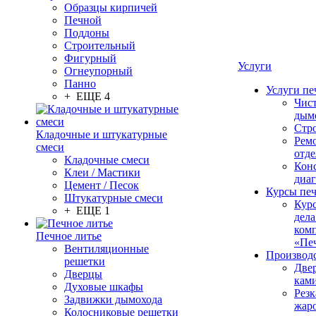
Образцы кирпичей
Печной
Поддоны
Строительный
Фигурный
Услуги
Огнеупорный
Панно
Услуги пе
+ ЕЩЕ 4
Чис
дым
Стр
Кладочные и штукатурные
Рем
смеси
отде
Кладочные смеси
Конс
Клеи / Мастики
диа
Цемент / Песок
Курсы пе
Штукатурные смеси
Кур
+ ЕЩЕ 1
дела
ком
Печное литье
«Пе
Вентиляционные
Производ
решетки
Две
Дверцы
кам
Духовые шкафы
Резк
Задвижки дымохода
жар
Колосниковые решетки