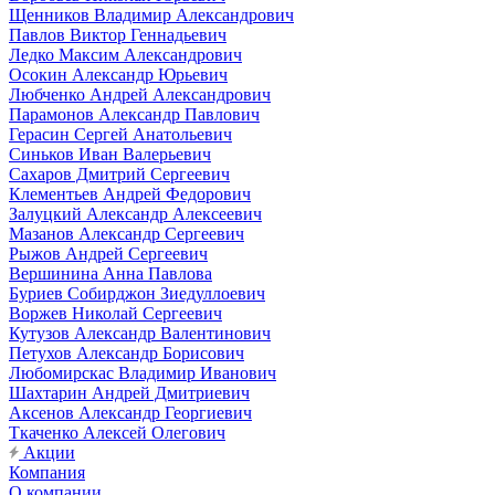
Щенников Владимир Александрович
Павлов Виктор Геннадьевич
Ледко Максим Александрович
Осокин Александр Юрьевич
Любченко Андрей Александрович
Парамонов Александр Павлович
Герасин Сергей Анатольевич
Синьков Иван Валерьевич
Сахаров Дмитрий Сергеевич
Клементьев Андрей Федорович
Залуцкий Александр Алексеевич
Мазанов Александр Сергеевич
Рыжов Андрей Сергеевич
Вершинина Анна Павлова
Буриев Собирджон Зиедуллоевич
Воржев Николай Сергеевич
Кутузов Александр Валентинович
Петухов Александр Борисович
Любомирскас Владимир Иванович
Шахтарин Андрей Дмитриевич
Аксенов Александр Георгиевич
Ткаченко Алексей Олегович
Акции
Компания
О компании