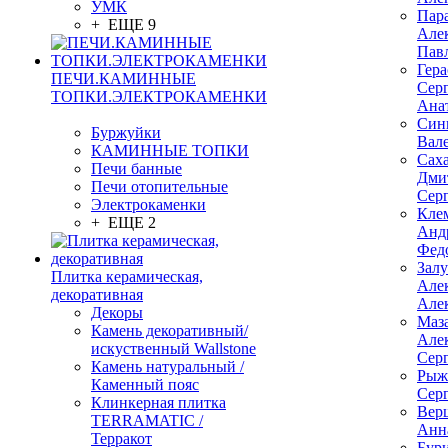
УМК
Пар
+ ЕЩЕ 9
Але
Пав
Гер
ПЕЧИ.КАМИННЫЕ
Сер
ТОПКИ.ЭЛЕКТРОКАМЕНКИ
Ана
Син
Буржуйки
Вал
КАМИННЫЕ ТОПКИ
Сах
Печи банные
Дми
Печи отопительные
Сер
Электрокаменки
Кле
+ ЕЩЕ 2
Анд
Фед
Зал
Плитка керамическая,
Але
декоративная
Але
Декоры
Маз
Камень декоративный/
Але
искуственный Wallstone
Сер
Камень натуральный /
Рыж
Каменный пояс
Сер
Клинкерная плитка
Вер
TERRAMATIC /
Анн
Терракот
Бур