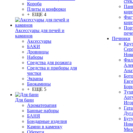
стек
Короба
Пан
Плиты и конфорки
кир
+ ЕЩЕ 4
Фиг
кир
Пор
Аксессуары для печей и
печ
каминов
Печники
Аксессуары
Кру
БАКИ
Сер
Дровницы
Ник
Наборы
Фил
Средства для розжига
Але
Средства и приборы для
Ана
чистки
Бот
Экраны
Евг
Биокамины
Бор
+ ЕЩЕ 5
Тух
Арт
Для бани
Иго
Ароматерапия
Гата
Банные наборы
Дуг
БАНЯ
Бут
Бондарные изделия
Ник
Камни в каменку
Мих
Обереги