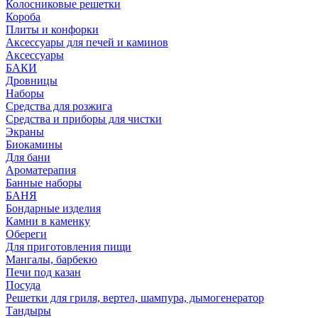
Колосниковые решетки
Короба
Плиты и конфорки
Аксессуары для печей и каминов
Аксессуары
БАКИ
Дровницы
Наборы
Средства для розжига
Средства и приборы для чистки
Экраны
Биокамины
Для бани
Ароматерапия
Банные наборы
БАНЯ
Бондарные изделия
Камни в каменку
Обереги
Для приготовления пищи
Мангалы, барбекю
Печи под казан
Посуда
Решетки для гриля, вертел, шампура, дымогенератор
Тандыры