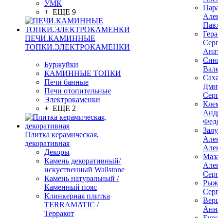
УМК
Пар
+ ЕЩЕ 9
Але
Пав
Гер
ПЕЧИ.КАМИННЫЕ
Сер
ТОПКИ.ЭЛЕКТРОКАМЕНКИ
Ана
Син
Буржуйки
Вал
КАМИННЫЕ ТОПКИ
Сах
Печи банные
Дми
Печи отопительные
Сер
Электрокаменки
Кле
+ ЕЩЕ 2
Анд
Фед
Зал
Плитка керамическая,
Але
декоративная
Але
Декоры
Маз
Камень декоративный/
Але
искуственный Wallstone
Сер
Камень натуральный /
Рыж
Каменный пояс
Сер
Клинкерная плитка
Вер
TERRAMATIC /
Анн
Терракот
Бур