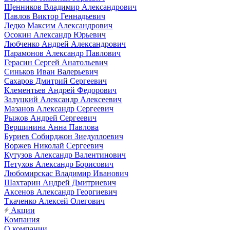
Щенников Владимир Александрович
Павлов Виктор Геннадьевич
Ледко Максим Александрович
Осокин Александр Юрьевич
Любченко Андрей Александрович
Парамонов Александр Павлович
Герасин Сергей Анатольевич
Синьков Иван Валерьевич
Сахаров Дмитрий Сергеевич
Клементьев Андрей Федорович
Залуцкий Александр Алексеевич
Мазанов Александр Сергеевич
Рыжов Андрей Сергеевич
Вершинина Анна Павлова
Буриев Собирджон Зиедуллоевич
Воржев Николай Сергеевич
Кутузов Александр Валентинович
Петухов Александр Борисович
Любомирскас Владимир Иванович
Шахтарин Андрей Дмитриевич
Аксенов Александр Георгиевич
Ткаченко Алексей Олегович
Акции
Компания
О компании