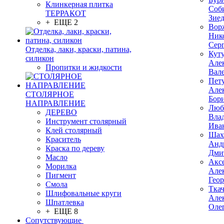
Клинкерная плитка
Соб
ТЕРРАКОТ
Зие
+ ЕЩЕ 2
Вор
Ник
Сер
Отделка, лаки, краски, патина,
Кут
силикон
Але
Пропитки и жидкости
Вал
Пет
Але
СТОЛЯРНОЕ
Бор
НАПРАВЛЕНИЕ
Люб
ДЕРЕВО
Вла
Инструмент столярный
Ива
Клей столярный
Шах
Краситель
Анд
Краска по дереву
Дми
Масло
Акс
Морилка
Але
Пигмент
Гео
Смола
Тка
Шлифовальные круги
Але
Шпатлевка
Оле
+ ЕЩЕ 8
Сопутствующие