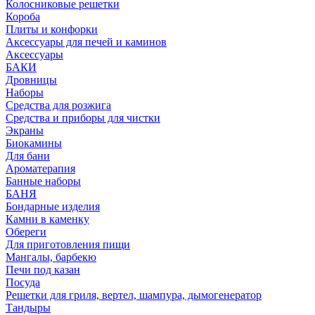
Колосниковые решетки
Короба
Плиты и конфорки
Аксессуары для печей и каминов
Аксессуары
БАКИ
Дровницы
Наборы
Средства для розжига
Средства и приборы для чистки
Экраны
Биокамины
Для бани
Ароматерапия
Банные наборы
БАНЯ
Бондарные изделия
Камни в каменку
Обереги
Для приготовления пищи
Мангалы, барбекю
Печи под казан
Посуда
Решетки для гриля, вертел, шампура, дымогенератор
Тандыры