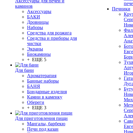
Аксессуары для печей и
печ
каминов
Печники
Аксессуары
Кру
БАКИ
Сер
Дровницы
Ник
Наборы
Фил
Средства для розжига
Але
Средства и приборы для
Ана
чистки
Бот
Экраны
Евг
Биокамины
Бор
+ ЕЩЕ 5
Тух
Арт
Для бани
Иго
Ароматерапия
Гата
Банные наборы
Дуг
БАНЯ
Бут
Бондарные изделия
Ник
Камни в каменку
Мих
Обереги
Мет
+ ЕЩЕ 3
Сер
Але
Для приготовления пищи
Сав
Мангалы, барбекю
Евг
Печи под казан
Ник