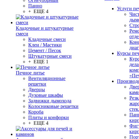
Огнеупорный
Панно
Услуги пе
+ ЕЩЕ 4
Чис
дым
Стр
Кладочные и штукатурные
Рем
смеси
отде
Кладочные смеси
Конс
Клеи / Мастики
диа
Цемент / Песок
Курсы пе
Штукатурные смеси
Кур
+ ЕЩЕ 1
дела
ком
Печное литье
«Пе
Вентиляционные
Производ
решетки
Две
Дверцы
кам
Духовые шкафы
Резк
Задвижки дымохода
жар
Колосниковые решетки
стек
Короба
Пан
Плиты и конфорки
кир
+ ЕЩЕ 4
Фиг
кир
Пор