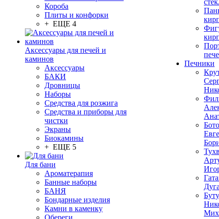
стек
Короба
Пан
Плиты и конфорки
кир
+ ЕЩЕ 4
Фиг
кир
Пор
Аксессуары для печей и
печ
каминов
Печники
Аксессуары
Кру
БАКИ
Сер
Дровницы
Ник
Наборы
Фил
Средства для розжига
Але
Средства и приборы для
Ана
чистки
Бот
Экраны
Евг
Биокамины
Бор
+ ЕЩЕ 5
Тух
Арт
Для бани
Иго
Ароматерапия
Гата
Банные наборы
Дуг
БАНЯ
Бут
Бондарные изделия
Ник
Камни в каменку
Мих
Обереги