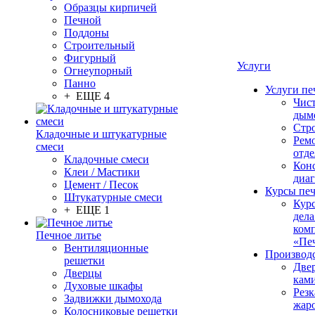
Образцы кирпичей
Печной
Поддоны
Строительный
Фигурный
Услуги
Огнеупорный
Панно
Услуги пе
+ ЕЩЕ 4
Чис
дым
Стр
Кладочные и штукатурные
Рем
смеси
отде
Кладочные смеси
Конс
Клеи / Мастики
диа
Цемент / Песок
Курсы пе
Штукатурные смеси
Кур
+ ЕЩЕ 1
дела
ком
Печное литье
«Пе
Вентиляционные
Производ
решетки
Две
Дверцы
кам
Духовые шкафы
Резк
Задвижки дымохода
жар
Колосниковые решетки