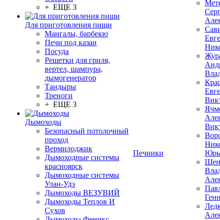
Мет
+ ЕЩЕ 3
Сер
Але
Для приготовления пищи
Сав
Мангалы, барбекю
Евг
Печи под казан
Ник
Посуда
Жур
Решетки для гриля,
Анд
вертел, шампура,
Вла
дымогенератор
Кра
Тандыры
Евг
Треноги
Вик
+ ЕЩЕ 3
Ячм
Але
Дымоходы
Вик
Безопасный потолочный
Вор
проход
Ник
Вермилоджик
Печники
Юрь
Дымоходные системы
Щен
красноярск
Вла
Дымоходные системы
Але
Улан-Удэ
Пав
Дымоходы ВЕЗУВИЙ
Ген
Дымоходы Теплов И
Лед
Сухов
Але
Дымоходы Феникс