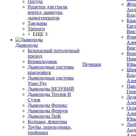
Посуда
Жур
Решетки для гриля,
Анд
вертел, шампура,
Вла
дымогенератор
Кра
Тандыры
Евг
Треноги
Вик
+ ЕЩЕ 3
Ячм
Але
Дымоходы
Вик
Безопасный потолочный
Вор
проход
Ник
Вермилоджик
Печники
Юрь
Дымоходные системы
Щен
красноярск
Вла
Дымоходные системы
Але
Улан-Удэ
Пав
Дымоходы ВЕЗУВИЙ
Ген
Дымоходы Теплов И
Лед
Сухов
Але
Дымоходы Феникс
Осо
Дымоходы Феррум
Але
Дымоходы ПиК
Юрь
Колпаки, флюгеры
Люб
Трубы, переходники,
Анд
тройники
Але