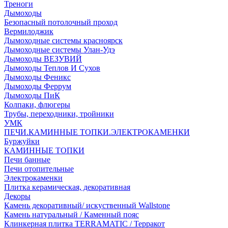
Треноги
Дымоходы
Безопасный потолочный проход
Вермилоджик
Дымоходные системы красноярск
Дымоходные системы Улан-Удэ
Дымоходы ВЕЗУВИЙ
Дымоходы Теплов И Сухов
Дымоходы Феникс
Дымоходы Феррум
Дымоходы ПиК
Колпаки, флюгеры
Трубы, переходники, тройники
УМК
ПЕЧИ.КАМИННЫЕ ТОПКИ.ЭЛЕКТРОКАМЕНКИ
Буржуйки
КАМИННЫЕ ТОПКИ
Печи банные
Печи отопительные
Электрокаменки
Плитка керамическая, декоративная
Декоры
Камень декоративный/ искуственный Wallstone
Камень натуральный / Каменный пояс
Клинкерная плитка TERRAMATIC / Терракот