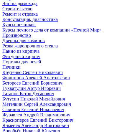
Чистка дымохода
Строительство
Ремонт и отделка
Консультация, диагностика
Курсы печников
Курсы печного дела от компании «Печной Мир»
Производство
Дверцы для каминов
Резка жаропрочного стекла
Панно из кирпича
Фигурный кирпич
Порталы для печей
Печники
Крутенко Сергей Николаевич
Филиппов Алексей Анатольевич
Ботороев Евгений Борисович
Тухватулин Артур Игоревич
Гатапов Батор Дугарович
Бутусин Николай Михайлович
Метелкин Сергей Александрович
Савинов Евгений Николаевич
Журавлев Андрей Владимирович
Красноперов Евгений Викторович
Ячменёв Александр Викторович
Воробьёв Николай Юрьевич