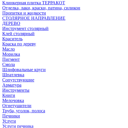
Клинкерная плитка ТЕРРАКОТ
Отделка, лаки, краски, патина, силикон
Пропитки и жидкости
СТОЛЯРНОЕ НАПРАВЛЕНИЕ
ДЕРЕВО
Инструмент столярный
Клей столярный
Краситель
Краска по дереву
Масло
Морилка
Пигмент
Смола
Шлифовальные круги
Шпатлевка
Сопутствующие
Арматура
Инструменты
Книги
Мелочовка
Огнетушители
Труба, уголок, полоса
Печники
Услуги
Услуги печника