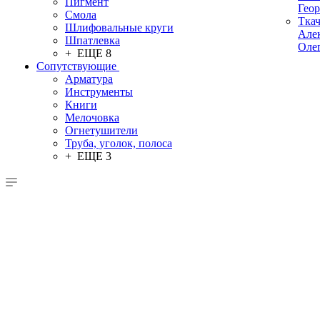
Пигмент
Гео
Смола
Тка
Шлифовальные круги
Але
Шпатлевка
Оле
+ ЕЩЕ 8
Сопутствующие
Арматура
Инструменты
Книги
Мелочовка
Огнетушители
Труба, уголок, полоса
+ ЕЩЕ 3