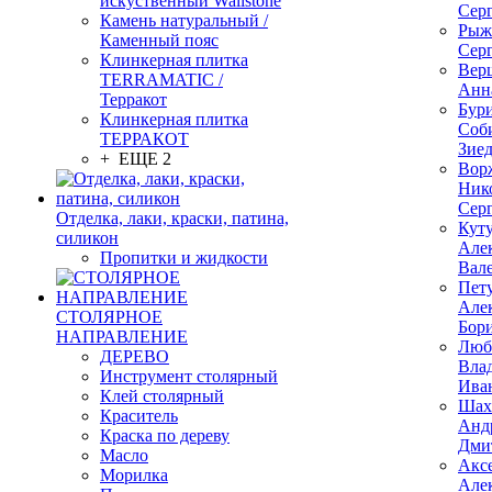
искуственный Wallstone
Сер
Камень натуральный /
Рыж
Каменный пояс
Сер
Клинкерная плитка
Вер
TERRAMATIC /
Анн
Терракот
Бур
Клинкерная плитка
Соб
ТЕРРАКОТ
Зие
+ ЕЩЕ 2
Вор
Ник
Сер
Отделка, лаки, краски, патина,
Кут
силикон
Але
Пропитки и жидкости
Вал
Пет
Але
СТОЛЯРНОЕ
Бор
НАПРАВЛЕНИЕ
Люб
ДЕРЕВО
Вла
Инструмент столярный
Ива
Клей столярный
Шах
Краситель
Анд
Краска по дереву
Дми
Масло
Акс
Морилка
Але