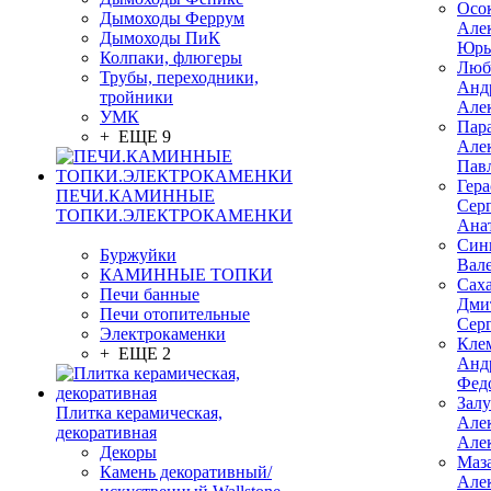
Осо
Дымоходы Феррум
Але
Дымоходы ПиК
Юрь
Колпаки, флюгеры
Люб
Трубы, переходники,
Анд
тройники
Але
УМК
Пар
+ ЕЩЕ 9
Але
Пав
Гер
ПЕЧИ.КАМИННЫЕ
Сер
ТОПКИ.ЭЛЕКТРОКАМЕНКИ
Ана
Син
Буржуйки
Вал
КАМИННЫЕ ТОПКИ
Сах
Печи банные
Дми
Печи отопительные
Сер
Электрокаменки
Кле
+ ЕЩЕ 2
Анд
Фед
Зал
Плитка керамическая,
Але
декоративная
Але
Декоры
Маз
Камень декоративный/
Але