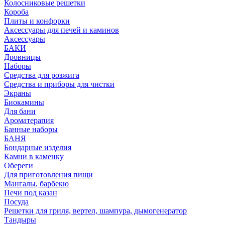
Колосниковые решетки
Короба
Плиты и конфорки
Аксессуары для печей и каминов
Аксессуары
БАКИ
Дровницы
Наборы
Средства для розжига
Средства и приборы для чистки
Экраны
Биокамины
Для бани
Ароматерапия
Банные наборы
БАНЯ
Бондарные изделия
Камни в каменку
Обереги
Для приготовления пищи
Мангалы, барбекю
Печи под казан
Посуда
Решетки для гриля, вертел, шампура, дымогенератор
Тандыры