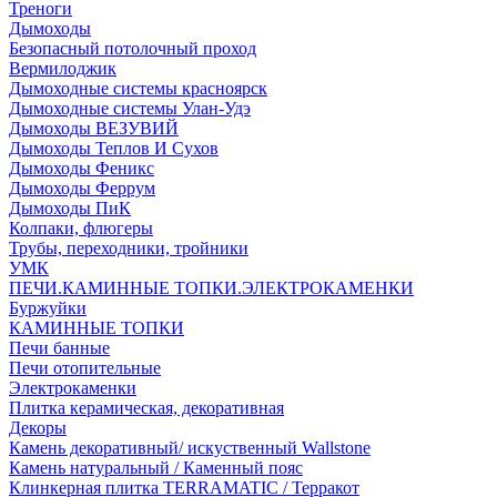
Треноги
Дымоходы
Безопасный потолочный проход
Вермилоджик
Дымоходные системы красноярск
Дымоходные системы Улан-Удэ
Дымоходы ВЕЗУВИЙ
Дымоходы Теплов И Сухов
Дымоходы Феникс
Дымоходы Феррум
Дымоходы ПиК
Колпаки, флюгеры
Трубы, переходники, тройники
УМК
ПЕЧИ.КАМИННЫЕ ТОПКИ.ЭЛЕКТРОКАМЕНКИ
Буржуйки
КАМИННЫЕ ТОПКИ
Печи банные
Печи отопительные
Электрокаменки
Плитка керамическая, декоративная
Декоры
Камень декоративный/ искуственный Wallstone
Камень натуральный / Каменный пояс
Клинкерная плитка TERRAMATIC / Терракот