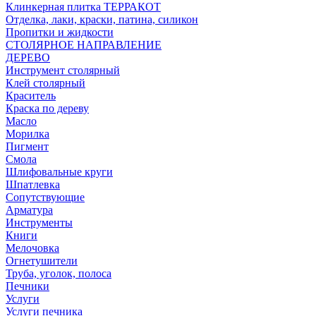
Клинкерная плитка ТЕРРАКОТ
Отделка, лаки, краски, патина, силикон
Пропитки и жидкости
СТОЛЯРНОЕ НАПРАВЛЕНИЕ
ДЕРЕВО
Инструмент столярный
Клей столярный
Краситель
Краска по дереву
Масло
Морилка
Пигмент
Смола
Шлифовальные круги
Шпатлевка
Сопутствующие
Арматура
Инструменты
Книги
Мелочовка
Огнетушители
Труба, уголок, полоса
Печники
Услуги
Услуги печника