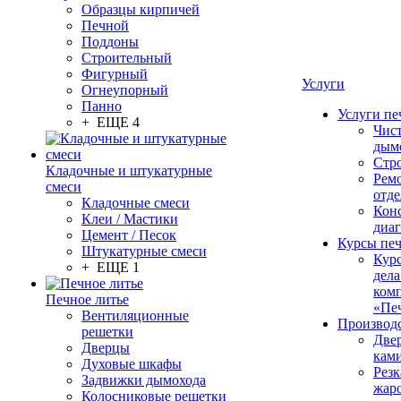
Образцы кирпичей
Печной
Поддоны
Строительный
Фигурный
Услуги
Огнеупорный
Панно
Услуги пе
+ ЕЩЕ 4
Чис
дым
Стр
Кладочные и штукатурные
Рем
смеси
отде
Кладочные смеси
Конс
Клеи / Мастики
диа
Цемент / Песок
Курсы пе
Штукатурные смеси
Кур
+ ЕЩЕ 1
дела
ком
Печное литье
«Пе
Вентиляционные
Производ
решетки
Две
Дверцы
кам
Духовые шкафы
Резк
Задвижки дымохода
жар
Колосниковые решетки