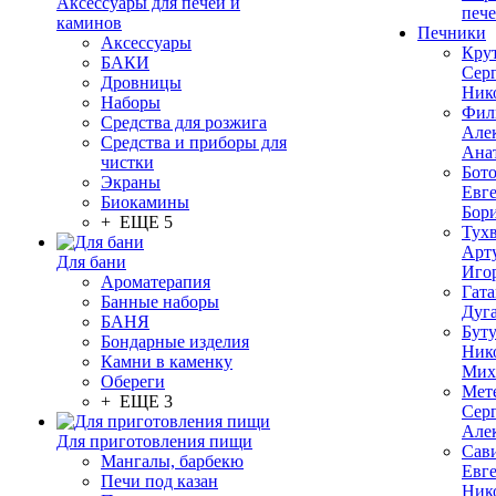
Аксессуары для печей и
печ
каминов
Печники
Аксессуары
Кру
БАКИ
Сер
Дровницы
Ник
Наборы
Фил
Средства для розжига
Але
Средства и приборы для
Ана
чистки
Бот
Экраны
Евг
Биокамины
Бор
+ ЕЩЕ 5
Тух
Арт
Для бани
Иго
Ароматерапия
Гата
Банные наборы
Дуг
БАНЯ
Бут
Бондарные изделия
Ник
Камни в каменку
Мих
Обереги
Мет
+ ЕЩЕ 3
Сер
Але
Для приготовления пищи
Сав
Мангалы, барбекю
Евг
Печи под казан
Ник