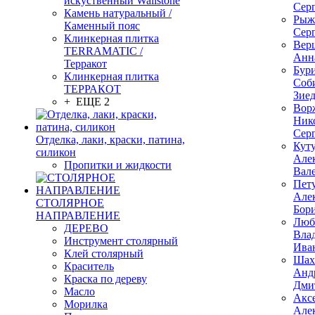
искуственный Wallstone
Сер
Камень натуральный /
Рыж
Каменный пояс
Сер
Клинкерная плитка
Вер
TERRAMATIC /
Анн
Терракот
Бур
Клинкерная плитка
Соб
ТЕРРАКОТ
Зие
+ ЕЩЕ 2
Вор
Ник
Сер
Отделка, лаки, краски, патина,
Кут
силикон
Але
Пропитки и жидкости
Вал
Пет
Але
СТОЛЯРНОЕ
Бор
НАПРАВЛЕНИЕ
Люб
ДЕРЕВО
Вла
Инструмент столярный
Ива
Клей столярный
Шах
Краситель
Анд
Краска по дереву
Дми
Масло
Акс
Морилка
Але