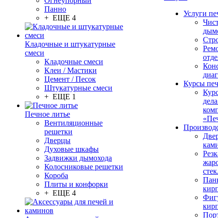
Огнеупорный
Панно
Услуги пе
+ ЕЩЕ 4
Чис
дым
Стр
Кладочные и штукатурные
Рем
смеси
отде
Кладочные смеси
Конс
Клеи / Мастики
диа
Цемент / Песок
Курсы пе
Штукатурные смеси
Кур
+ ЕЩЕ 1
дела
ком
Печное литье
«Пе
Вентиляционные
Производ
решетки
Две
Дверцы
кам
Духовые шкафы
Резк
Задвижки дымохода
жар
Колосниковые решетки
стек
Короба
Пан
Плиты и конфорки
кир
+ ЕЩЕ 4
Фиг
кир
Пор