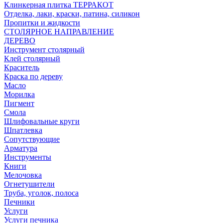
Клинкерная плитка ТЕРРАКОТ
Отделка, лаки, краски, патина, силикон
Пропитки и жидкости
СТОЛЯРНОЕ НАПРАВЛЕНИЕ
ДЕРЕВО
Инструмент столярный
Клей столярный
Краситель
Краска по дереву
Масло
Морилка
Пигмент
Смола
Шлифовальные круги
Шпатлевка
Сопутствующие
Арматура
Инструменты
Книги
Мелочовка
Огнетушители
Труба, уголок, полоса
Печники
Услуги
Услуги печника