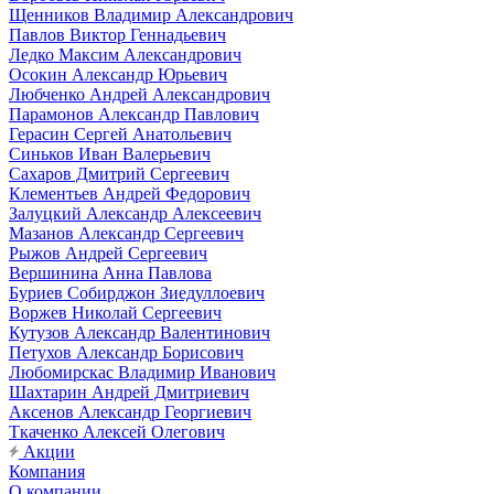
Щенников Владимир Александрович
Павлов Виктор Геннадьевич
Ледко Максим Александрович
Осокин Александр Юрьевич
Любченко Андрей Александрович
Парамонов Александр Павлович
Герасин Сергей Анатольевич
Синьков Иван Валерьевич
Сахаров Дмитрий Сергеевич
Клементьев Андрей Федорович
Залуцкий Александр Алексеевич
Мазанов Александр Сергеевич
Рыжов Андрей Сергеевич
Вершинина Анна Павлова
Буриев Собирджон Зиедуллоевич
Воржев Николай Сергеевич
Кутузов Александр Валентинович
Петухов Александр Борисович
Любомирскас Владимир Иванович
Шахтарин Андрей Дмитриевич
Аксенов Александр Георгиевич
Ткаченко Алексей Олегович
Акции
Компания
О компании