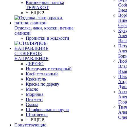
Клинкерная плитка
Соб
ТЕРРАКОТ
Зие
+ ЕЩЕ 2
Вор
Ник
Сер
Отделка, лаки, краски, патина,
Кут
силикон
Але
Пропитки и жидкости
Вал
Пет
Але
СТОЛЯРНОЕ
Бор
НАПРАВЛЕНИЕ
Люб
ДЕРЕВО
Вла
Инструмент столярный
Ива
Клей столярный
Шах
Краситель
Анд
Краска по дереву
Дми
Масло
Акс
Морилка
Але
Пигмент
Гео
Смола
Тка
Шлифовальные круги
Але
Шпатлевка
Оле
+ ЕЩЕ 8
Сопутствующие