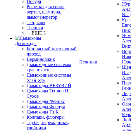
Посуда
Жур
Решетки для гриля,
Анд
вертел, шампура,
Вла
дымогенератор
Кра
Тандыры
Евг
Треноги
Вик
+ ЕЩЕ 3
Ячм
Але
Дымоходы
Вик
Безопасный потолочный
Вор
проход
Ник
Вермилоджик
Печники
Юрь
Дымоходные системы
Щен
красноярск
Вла
Дымоходные системы
Але
Улан-Удэ
Пав
Дымоходы ВЕЗУВИЙ
Ген
Дымоходы Теплов И
Лед
Сухов
Але
Дымоходы Феникс
Осо
Дымоходы Феррум
Але
Дымоходы ПиК
Юрь
Колпаки, флюгеры
Люб
Трубы, переходники,
Анд
тройники
Але