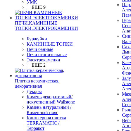
УМК
Пар
+ ЕЩЕ 9
Але
Пав
Гер
ПЕЧИ.КАМИННЫЕ
Сер
ТОПКИ.ЭЛЕКТРОКАМЕНКИ
Ана
Син
Буржуйки
Вал
КАМИННЫЕ ТОПКИ
Сах
Печи банные
Дми
Печи отопительные
Сер
Электрокаменки
Кле
+ ЕЩЕ 2
Анд
Фед
Зал
Плитка керамическая,
Але
декоративная
Але
Декоры
Маз
Камень декоративный/
Але
искуственный Wallstone
Сер
Камень натуральный /
Рыж
Каменный пояс
Сер
Клинкерная плитка
Вер
TERRAMATIC /
Анн
Терракот
Бур