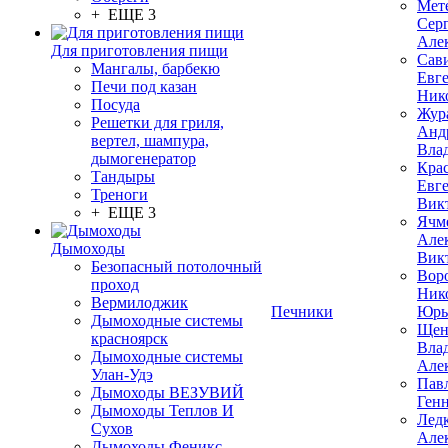
Мет
+ ЕЩЕ 3
Сер
Але
Для приготовления пищи
Сав
Мангалы, барбекю
Евг
Печи под казан
Ник
Посуда
Жур
Решетки для гриля,
Анд
вертел, шампура,
Вла
дымогенератор
Кра
Тандыры
Евг
Треноги
Вик
+ ЕЩЕ 3
Ячм
Але
Дымоходы
Вик
Безопасный потолочный
Вор
проход
Ник
Вермилоджик
Печники
Юрь
Дымоходные системы
Щен
красноярск
Вла
Дымоходные системы
Але
Улан-Удэ
Пав
Дымоходы ВЕЗУВИЙ
Ген
Дымоходы Теплов И
Лед
Сухов
Але
Дымоходы Феникс