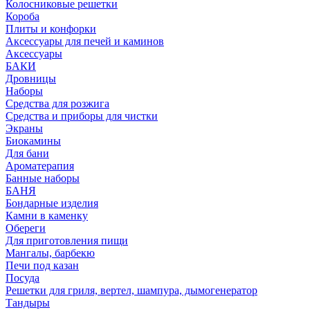
Колосниковые решетки
Короба
Плиты и конфорки
Аксессуары для печей и каминов
Аксессуары
БАКИ
Дровницы
Наборы
Средства для розжига
Средства и приборы для чистки
Экраны
Биокамины
Для бани
Ароматерапия
Банные наборы
БАНЯ
Бондарные изделия
Камни в каменку
Обереги
Для приготовления пищи
Мангалы, барбекю
Печи под казан
Посуда
Решетки для гриля, вертел, шампура, дымогенератор
Тандыры