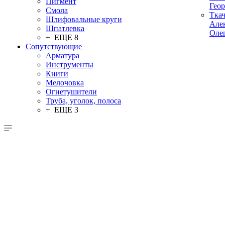
Пигмент
Гео
Смола
Тка
Шлифовальные круги
Але
Шпатлевка
Оле
+ ЕЩЕ 8
Сопутствующие
Арматура
Инструменты
Книги
Мелочовка
Огнетушители
Труба, уголок, полоса
+ ЕЩЕ 3