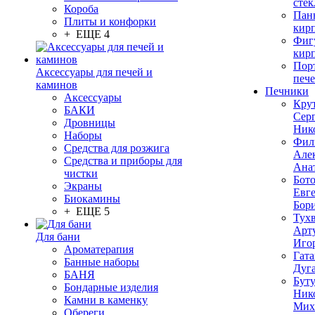
стек
Короба
Пан
Плиты и конфорки
кир
+ ЕЩЕ 4
Фиг
кир
Пор
Аксессуары для печей и
печ
каминов
Печники
Аксессуары
Кру
БАКИ
Сер
Дровницы
Ник
Наборы
Фил
Средства для розжига
Але
Средства и приборы для
Ана
чистки
Бот
Экраны
Евг
Биокамины
Бор
+ ЕЩЕ 5
Тух
Арт
Для бани
Иго
Ароматерапия
Гата
Банные наборы
Дуг
БАНЯ
Бут
Бондарные изделия
Ник
Камни в каменку
Мих
Обереги