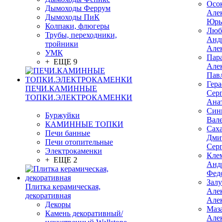
Осо
Дымоходы Феррум
Але
Дымоходы ПиК
Юрь
Колпаки, флюгеры
Люб
Трубы, переходники,
Анд
тройники
Але
УМК
Пар
+ ЕЩЕ 9
Але
Пав
Гер
ПЕЧИ.КАМИННЫЕ
Сер
ТОПКИ.ЭЛЕКТРОКАМЕНКИ
Ана
Син
Буржуйки
Вал
КАМИННЫЕ ТОПКИ
Сах
Печи банные
Дми
Печи отопительные
Сер
Электрокаменки
Кле
+ ЕЩЕ 2
Анд
Фед
Зал
Плитка керамическая,
Але
декоративная
Але
Декоры
Маз
Камень декоративный/
Але