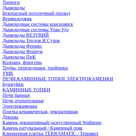
Треноги
Дымоходы
Безопасный потолочный проход
Вермилоджик
Дымоходные системы красноярск
Дымоходные системы Улан-Удэ
Дымоходы ВЕЗУВИЙ
Дымоходы Теплов И Сухов
Дымоходы Феникс
Дымоходы Феррум
Дымоходы ПиК
Колпаки, флюгеры
Трубы, переходники, тройники
УМК
ПЕЧИ.КАМИННЫЕ ТОПКИ.ЭЛЕКТРОКАМЕНКИ
Буржуйки
КАМИННЫЕ ТОПКИ
Печи банные
Печи отопительные
Электрокаменки
Плитка керамическая, декоративная
Декоры
Камень декоративный/ искуственный Wallstone
Камень натуральный / Каменный пояс
Клинкерная плитка TERRAMATIC / Терракот