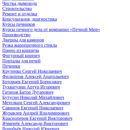
Чистка дымохода
Строительство
Ремонт и отделка
Консультация, диагностика
Курсы печников
Курсы печного дела от компании «Печной Мир»
Производство
Дверцы для каминов
Резка жаропрочного стекла
Панно из кирпича
Фигурный кирпич
Порталы для печей
Печники
Крутенко Сергей Николаевич
Филиппов Алексей Анатольевич
Ботороев Евгений Борисович
Тухватулин Артур Игоревич
Гатапов Батор Дугарович
Бутусин Николай Михайлович
Метелкин Сергей Александрович
Савинов Евгений Николаевич
Журавлев Андрей Владимирович
Красноперов Евгений Викторович
Ячменёв Александр Викторович
Воробьёв Николай Юрьевич