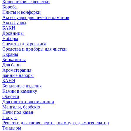
Колосниковые решетки
Короба
Плиты и конфорки
Аксессуары для печей и каминов
Аксессуары
БАКИ
Дровницы
Наборы
Средства для розжига
Средства и приборы для чистки
Экраны
Биокамины
Для бани
Ароматерапия
Банные наборы
БАНЯ
Бондарные изделия
Камни в каменку
Обереги
Для приготовления пищи
Мангалы, барбекю
Печи под казан
Посуда
Решетки для гриля, вертел, шампура, дымогенератор
Тандыры