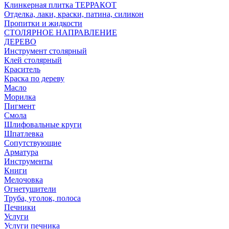
Клинкерная плитка ТЕРРАКОТ
Отделка, лаки, краски, патина, силикон
Пропитки и жидкости
СТОЛЯРНОЕ НАПРАВЛЕНИЕ
ДЕРЕВО
Инструмент столярный
Клей столярный
Краситель
Краска по дереву
Масло
Морилка
Пигмент
Смола
Шлифовальные круги
Шпатлевка
Сопутствующие
Арматура
Инструменты
Книги
Мелочовка
Огнетушители
Труба, уголок, полоса
Печники
Услуги
Услуги печника