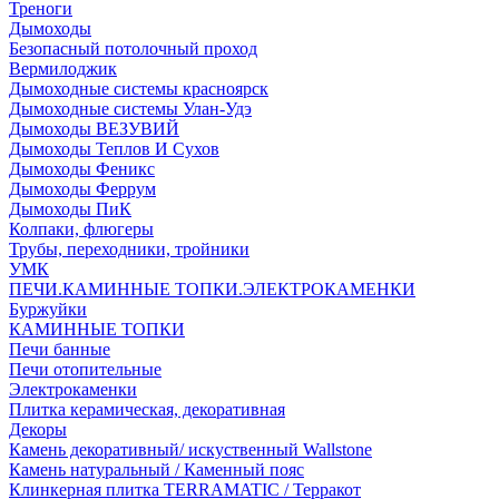
Треноги
Дымоходы
Безопасный потолочный проход
Вермилоджик
Дымоходные системы красноярск
Дымоходные системы Улан-Удэ
Дымоходы ВЕЗУВИЙ
Дымоходы Теплов И Сухов
Дымоходы Феникс
Дымоходы Феррум
Дымоходы ПиК
Колпаки, флюгеры
Трубы, переходники, тройники
УМК
ПЕЧИ.КАМИННЫЕ ТОПКИ.ЭЛЕКТРОКАМЕНКИ
Буржуйки
КАМИННЫЕ ТОПКИ
Печи банные
Печи отопительные
Электрокаменки
Плитка керамическая, декоративная
Декоры
Камень декоративный/ искуственный Wallstone
Камень натуральный / Каменный пояс
Клинкерная плитка TERRAMATIC / Терракот