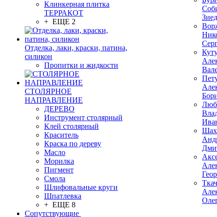
Клинкерная плитка
Соб
ТЕРРАКОТ
Зие
+ ЕЩЕ 2
Вор
Ник
Сер
Отделка, лаки, краски, патина,
Кут
силикон
Але
Пропитки и жидкости
Вал
Пет
Але
СТОЛЯРНОЕ
Бор
НАПРАВЛЕНИЕ
Люб
ДЕРЕВО
Вла
Инструмент столярный
Ива
Клей столярный
Шах
Краситель
Анд
Краска по дереву
Дми
Масло
Акс
Морилка
Але
Пигмент
Гео
Смола
Тка
Шлифовальные круги
Але
Шпатлевка
Оле
+ ЕЩЕ 8
Сопутствующие