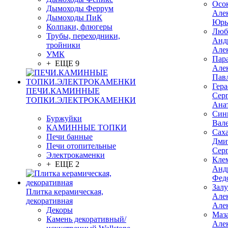
Осо
Дымоходы Феррум
Але
Дымоходы ПиК
Юрь
Колпаки, флюгеры
Люб
Трубы, переходники,
Анд
тройники
Але
УМК
Пар
+ ЕЩЕ 9
Але
Пав
Гер
ПЕЧИ.КАМИННЫЕ
Сер
ТОПКИ.ЭЛЕКТРОКАМЕНКИ
Ана
Син
Буржуйки
Вал
КАМИННЫЕ ТОПКИ
Сах
Печи банные
Дми
Печи отопительные
Сер
Электрокаменки
Кле
+ ЕЩЕ 2
Анд
Фед
Зал
Плитка керамическая,
Але
декоративная
Але
Декоры
Маз
Камень декоративный/
Але