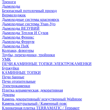
Треноги
Дымоходы
Безопасный потолочный проход
Вермилоджик
Дымоходные системы красноярск
Дымоходные системы Улан-Удэ
Дымоходы ВЕЗУВИЙ
Дымоходы Теплов И Сухов
Дымоходы Феникс
Дымоходы Феррум
Дымоходы ПиК
Колпаки, флюгеры
Трубы, переходники, тройники
УМК
ПЕЧИ.КАМИННЫЕ ТОПКИ.ЭЛЕКТРОКАМЕНКИ
Буржуйки
КАМИННЫЕ ТОПКИ
Печи банные
Печи отопительные
Электрокаменки
Плитка керамическая, декоративная
Декоры
Камень декоративный/ искуственный Wallstone
Камень натуральный / Каменный пояс
Клинкерная плитка TERRAMATIC / Терракот