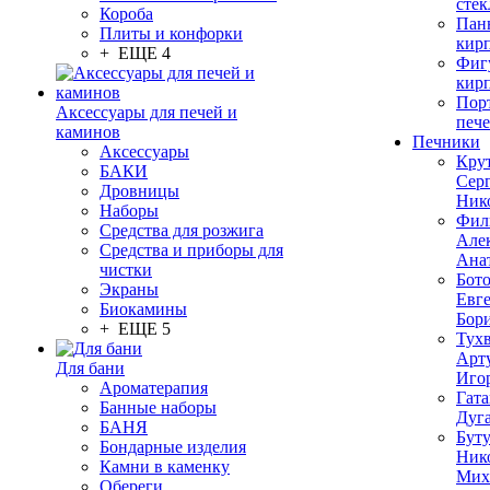
стек
Короба
Пан
Плиты и конфорки
кир
+ ЕЩЕ 4
Фиг
кир
Пор
Аксессуары для печей и
печ
каминов
Печники
Аксессуары
Кру
БАКИ
Сер
Дровницы
Ник
Наборы
Фил
Средства для розжига
Але
Средства и приборы для
Ана
чистки
Бот
Экраны
Евг
Биокамины
Бор
+ ЕЩЕ 5
Тух
Арт
Для бани
Иго
Ароматерапия
Гата
Банные наборы
Дуг
БАНЯ
Бут
Бондарные изделия
Ник
Камни в каменку
Мих
Обереги