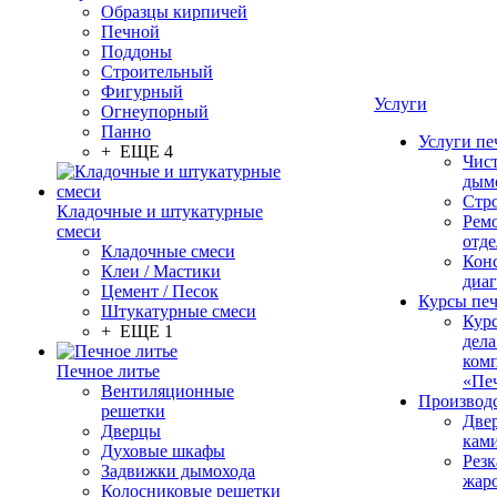
Образцы кирпичей
Печной
Поддоны
Строительный
Фигурный
Услуги
Огнеупорный
Панно
Услуги пе
+ ЕЩЕ 4
Чис
дым
Стр
Кладочные и штукатурные
Рем
смеси
отде
Кладочные смеси
Конс
Клеи / Мастики
диа
Цемент / Песок
Курсы пе
Штукатурные смеси
Кур
+ ЕЩЕ 1
дела
ком
Печное литье
«Пе
Вентиляционные
Производ
решетки
Две
Дверцы
кам
Духовые шкафы
Резк
Задвижки дымохода
жар
Колосниковые решетки