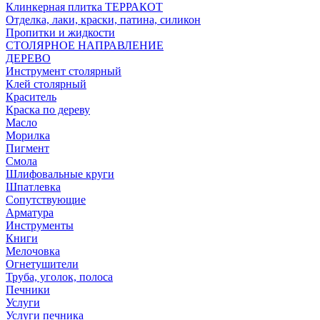
Клинкерная плитка ТЕРРАКОТ
Отделка, лаки, краски, патина, силикон
Пропитки и жидкости
СТОЛЯРНОЕ НАПРАВЛЕНИЕ
ДЕРЕВО
Инструмент столярный
Клей столярный
Краситель
Краска по дереву
Масло
Морилка
Пигмент
Смола
Шлифовальные круги
Шпатлевка
Сопутствующие
Арматура
Инструменты
Книги
Мелочовка
Огнетушители
Труба, уголок, полоса
Печники
Услуги
Услуги печника