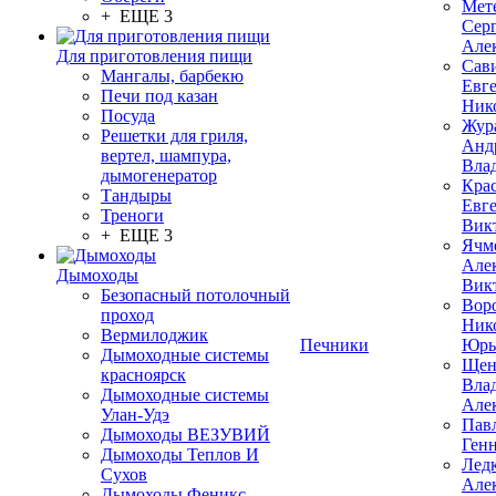
Мет
+ ЕЩЕ 3
Сер
Але
Для приготовления пищи
Сав
Мангалы, барбекю
Евг
Печи под казан
Ник
Посуда
Жур
Решетки для гриля,
Анд
вертел, шампура,
Вла
дымогенератор
Кра
Тандыры
Евг
Треноги
Вик
+ ЕЩЕ 3
Ячм
Але
Дымоходы
Вик
Безопасный потолочный
Вор
проход
Ник
Вермилоджик
Печники
Юрь
Дымоходные системы
Щен
красноярск
Вла
Дымоходные системы
Але
Улан-Удэ
Пав
Дымоходы ВЕЗУВИЙ
Ген
Дымоходы Теплов И
Лед
Сухов
Але
Дымоходы Феникс