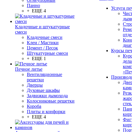
Огнеупорный
Панно
Услуги пе
+ ЕЩЕ 4
Чис
дым
Стр
Кладочные и штукатурные
Рем
смеси
отде
Кладочные смеси
Конс
Клеи / Мастики
диа
Цемент / Песок
Курсы пе
Штукатурные смеси
Кур
+ ЕЩЕ 1
дела
ком
Печное литье
«Пе
Вентиляционные
Производ
решетки
Две
Дверцы
кам
Духовые шкафы
Резк
Задвижки дымохода
жар
Колосниковые решетки
стек
Короба
Пан
Плиты и конфорки
кир
+ ЕЩЕ 4
Фиг
кир
Пор