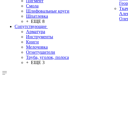
Пигмент
Гео
Смола
Тка
Шлифовальные круги
Але
Шпатлевка
Оле
+ ЕЩЕ 8
Сопутствующие
Арматура
Инструменты
Книги
Мелочовка
Огнетушители
Труба, уголок, полоса
+ ЕЩЕ 3