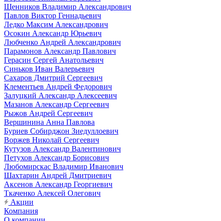
Щенников Владимир Александрович
Павлов Виктор Геннадьевич
Ледко Максим Александрович
Осокин Александр Юрьевич
Любченко Андрей Александрович
Парамонов Александр Павлович
Герасин Сергей Анатольевич
Синьков Иван Валерьевич
Сахаров Дмитрий Сергеевич
Клементьев Андрей Федорович
Залуцкий Александр Алексеевич
Мазанов Александр Сергеевич
Рыжов Андрей Сергеевич
Вершинина Анна Павлова
Буриев Собирджон Зиедуллоевич
Воржев Николай Сергеевич
Кутузов Александр Валентинович
Петухов Александр Борисович
Любомирскас Владимир Иванович
Шахтарин Андрей Дмитриевич
Аксенов Александр Георгиевич
Ткаченко Алексей Олегович
Акции
Компания
О компании