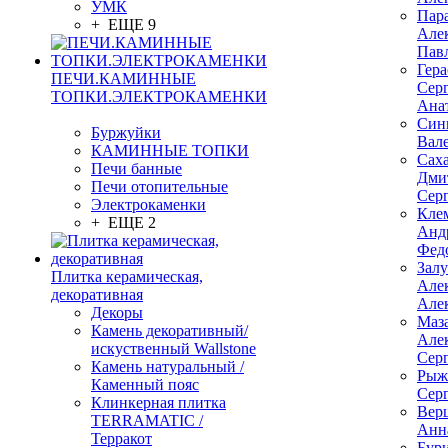
УМК
Пар
+ ЕЩЕ 9
Але
Пав
Гер
ПЕЧИ.КАМИННЫЕ
Сер
ТОПКИ.ЭЛЕКТРОКАМЕНКИ
Ана
Син
Буржуйки
Вал
КАМИННЫЕ ТОПКИ
Сах
Печи банные
Дми
Печи отопительные
Сер
Электрокаменки
Кле
+ ЕЩЕ 2
Анд
Фед
Зал
Плитка керамическая,
Але
декоративная
Але
Декоры
Маз
Камень декоративный/
Але
искуственный Wallstone
Сер
Камень натуральный /
Рыж
Каменный пояс
Сер
Клинкерная плитка
Вер
TERRAMATIC /
Анн
Терракот
Бур