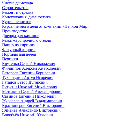
Чистка дымохода
Строительство
Ремонт и отделка
Консультация, диагностика
Курсы печников
Курсы печного дела от компании «Печной Мир»
Производство
Дверцы для каминов
Резка жаропрочного стекла
Панно из кирпича
Фигурный кирпич
Порталы для печей
Печники
Крутенко Сергей Николаевич
Филиппов Алексей Анатольевич
Ботороев Евгений Борисович
Тухватулин Артур Игоревич
Гатапов Батор Дугарович
Бутусин Николай Михайлович
Метелкин Сергей Александрович
Савинов Евгений Николаевич
Журавлев Андрей Владимирович
Красноперов Евгений Викторович
Ячменёв Александр Викторович
Воробьёв Николай Юрьевич