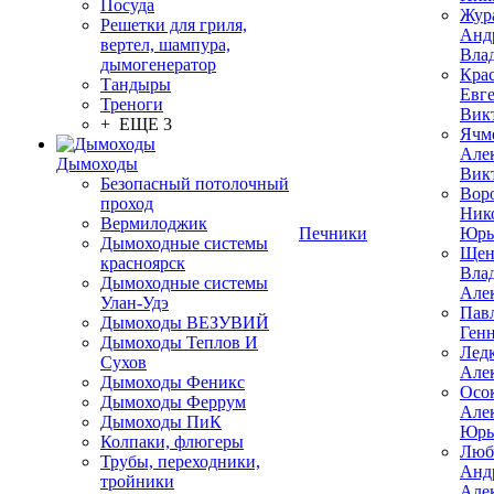
Посуда
Жур
Решетки для гриля,
Анд
вертел, шампура,
Вла
дымогенератор
Кра
Тандыры
Евг
Треноги
Вик
+ ЕЩЕ 3
Ячм
Але
Дымоходы
Вик
Безопасный потолочный
Вор
проход
Ник
Вермилоджик
Печники
Юрь
Дымоходные системы
Щен
красноярск
Вла
Дымоходные системы
Але
Улан-Удэ
Пав
Дымоходы ВЕЗУВИЙ
Ген
Дымоходы Теплов И
Лед
Сухов
Але
Дымоходы Феникс
Осо
Дымоходы Феррум
Але
Дымоходы ПиК
Юрь
Колпаки, флюгеры
Люб
Трубы, переходники,
Анд
тройники
Але