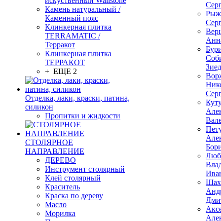
искуственный Wallstone
Сер
Камень натуральный /
Рыж
Каменный пояс
Сер
Клинкерная плитка
Вер
TERRAMATIC /
Анн
Терракот
Бур
Клинкерная плитка
Соб
ТЕРРАКОТ
Зие
+ ЕЩЕ 2
Вор
Ник
Сер
Отделка, лаки, краски, патина,
Кут
силикон
Але
Пропитки и жидкости
Вал
Пет
Але
СТОЛЯРНОЕ
Бор
НАПРАВЛЕНИЕ
Люб
ДЕРЕВО
Вла
Инструмент столярный
Ива
Клей столярный
Шах
Краситель
Анд
Краска по дереву
Дми
Масло
Акс
Морилка
Але