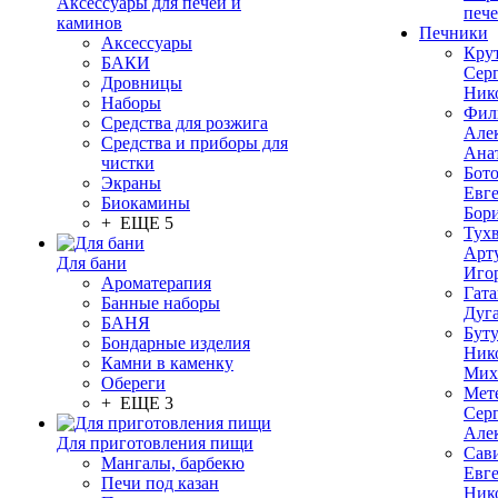
Аксессуары для печей и
печ
каминов
Печники
Аксессуары
Кру
БАКИ
Сер
Дровницы
Ник
Наборы
Фил
Средства для розжига
Але
Средства и приборы для
Ана
чистки
Бот
Экраны
Евг
Биокамины
Бор
+ ЕЩЕ 5
Тух
Арт
Для бани
Иго
Ароматерапия
Гата
Банные наборы
Дуг
БАНЯ
Бут
Бондарные изделия
Ник
Камни в каменку
Мих
Обереги
Мет
+ ЕЩЕ 3
Сер
Але
Для приготовления пищи
Сав
Мангалы, барбекю
Евг
Печи под казан
Ник