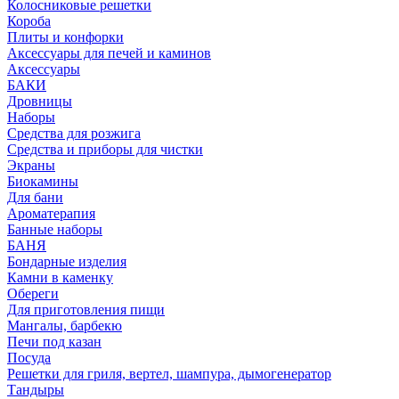
Колосниковые решетки
Короба
Плиты и конфорки
Аксессуары для печей и каминов
Аксессуары
БАКИ
Дровницы
Наборы
Средства для розжига
Средства и приборы для чистки
Экраны
Биокамины
Для бани
Ароматерапия
Банные наборы
БАНЯ
Бондарные изделия
Камни в каменку
Обереги
Для приготовления пищи
Мангалы, барбекю
Печи под казан
Посуда
Решетки для гриля, вертел, шампура, дымогенератор
Тандыры