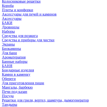
Колосниковые решетки
Короба
Плиты и конфорки
Аксессуары для печей и каминов
Аксессуары
БАКИ
Дровницы
Наборы
Средства для розжига
Средства и приборы для чистки
Экраны
Биокамины
Для бани
Ароматерапия
Банные наборы
БАНЯ
Бондарные изделия
Камни в каменку
Обереги
Для приготовления пищи
Мангалы, барбекю
Печи под казан
Посуда
Решетки для гриля, вертел, шампура, дымогенератор
Тандыры