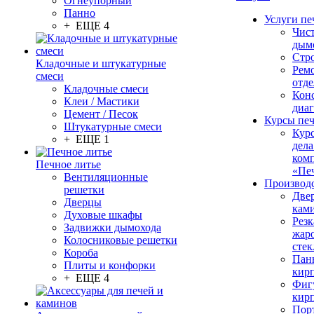
Огнеупорный
Панно
Услуги пе
+ ЕЩЕ 4
Чис
дым
Стр
Кладочные и штукатурные
Рем
смеси
отде
Кладочные смеси
Конс
Клеи / Мастики
диа
Цемент / Песок
Курсы пе
Штукатурные смеси
Кур
+ ЕЩЕ 1
дела
ком
Печное литье
«Пе
Вентиляционные
Производ
решетки
Две
Дверцы
кам
Духовые шкафы
Резк
Задвижки дымохода
жар
Колосниковые решетки
стек
Короба
Пан
Плиты и конфорки
кир
+ ЕЩЕ 4
Фиг
кир
Пор