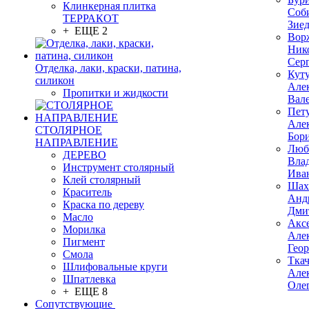
Клинкерная плитка
Соб
ТЕРРАКОТ
Зие
+ ЕЩЕ 2
Вор
Ник
Сер
Отделка, лаки, краски, патина,
Кут
силикон
Але
Пропитки и жидкости
Вал
Пет
Але
СТОЛЯРНОЕ
Бор
НАПРАВЛЕНИЕ
Люб
ДЕРЕВО
Вла
Инструмент столярный
Ива
Клей столярный
Шах
Краситель
Анд
Краска по дереву
Дми
Масло
Акс
Морилка
Але
Пигмент
Гео
Смола
Тка
Шлифовальные круги
Але
Шпатлевка
Оле
+ ЕЩЕ 8
Сопутствующие