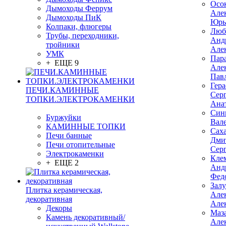
Осо
Дымоходы Феррум
Але
Дымоходы ПиК
Юрь
Колпаки, флюгеры
Люб
Трубы, переходники,
Анд
тройники
Але
УМК
Пар
+ ЕЩЕ 9
Але
Пав
Гер
ПЕЧИ.КАМИННЫЕ
Сер
ТОПКИ.ЭЛЕКТРОКАМЕНКИ
Ана
Син
Буржуйки
Вал
КАМИННЫЕ ТОПКИ
Сах
Печи банные
Дми
Печи отопительные
Сер
Электрокаменки
Кле
+ ЕЩЕ 2
Анд
Фед
Зал
Плитка керамическая,
Але
декоративная
Але
Декоры
Маз
Камень декоративный/
Але