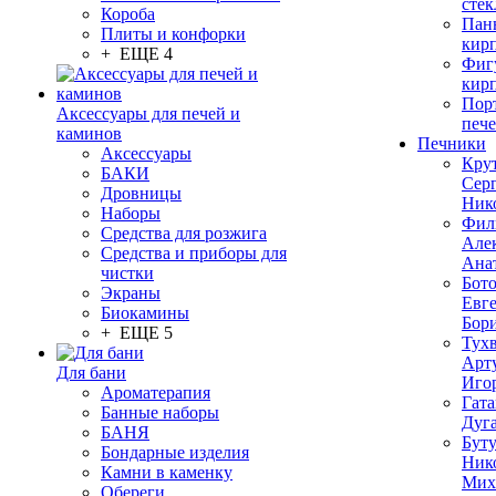
стек
Короба
Пан
Плиты и конфорки
кир
+ ЕЩЕ 4
Фиг
кир
Пор
Аксессуары для печей и
печ
каминов
Печники
Аксессуары
Кру
БАКИ
Сер
Дровницы
Ник
Наборы
Фил
Средства для розжига
Але
Средства и приборы для
Ана
чистки
Бот
Экраны
Евг
Биокамины
Бор
+ ЕЩЕ 5
Тух
Арт
Для бани
Иго
Ароматерапия
Гата
Банные наборы
Дуг
БАНЯ
Бут
Бондарные изделия
Ник
Камни в каменку
Мих
Обереги