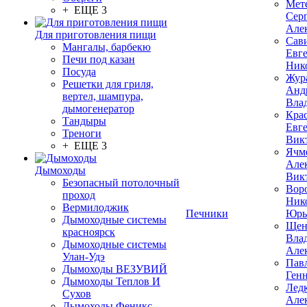
Мет
+ ЕЩЕ 3
Сер
Але
Для приготовления пищи
Сав
Мангалы, барбекю
Евг
Печи под казан
Ник
Посуда
Жур
Решетки для гриля,
Анд
вертел, шампура,
Вла
дымогенератор
Кра
Тандыры
Евг
Треноги
Вик
+ ЕЩЕ 3
Ячм
Але
Дымоходы
Вик
Безопасный потолочный
Вор
проход
Ник
Вермилоджик
Печники
Юрь
Дымоходные системы
Щен
красноярск
Вла
Дымоходные системы
Але
Улан-Удэ
Пав
Дымоходы ВЕЗУВИЙ
Ген
Дымоходы Теплов И
Лед
Сухов
Але
Дымоходы Феникс