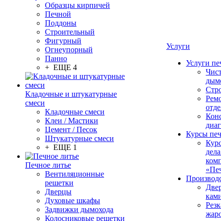
Образцы кирпичей
Печной
Поддоны
Строительный
Фигурный
Услуги
Огнеупорный
Панно
Услуги пе
+ ЕЩЕ 4
Чис
дым
Стр
Кладочные и штукатурные
Рем
смеси
отде
Кладочные смеси
Конс
Клеи / Мастики
диа
Цемент / Песок
Курсы пе
Штукатурные смеси
Кур
+ ЕЩЕ 1
дела
ком
Печное литье
«Пе
Вентиляционные
Производ
решетки
Две
Дверцы
кам
Духовые шкафы
Резк
Задвижки дымохода
жар
Колосниковые решетки