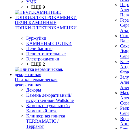
УМК
Пар
+ ЕЩЕ 9
Але
Пав
Гер
ПЕЧИ.КАМИННЫЕ
Сер
ТОПКИ.ЭЛЕКТРОКАМЕНКИ
Ана
Син
Буржуйки
Вал
КАМИННЫЕ ТОПКИ
Сах
Печи банные
Дми
Печи отопительные
Сер
Электрокаменки
Кле
+ ЕЩЕ 2
Анд
Фед
Зал
Плитка керамическая,
Але
декоративная
Але
Декоры
Маз
Камень декоративный/
Але
искуственный Wallstone
Сер
Камень натуральный /
Рыж
Каменный пояс
Сер
Клинкерная плитка
Вер
TERRAMATIC /
Анн
Терракот
Бур