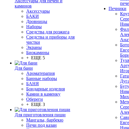
Аксессуары для печей и
печ
каминов
Печники
Аксессуары
Кру
БАКИ
Сер
Дровницы
Ник
Наборы
Фил
Средства для розжига
Але
Средства и приборы для
Ана
чистки
Бот
Экраны
Евг
Биокамины
Бор
+ ЕЩЕ 5
Тух
Арт
Для бани
Иго
Ароматерапия
Гата
Банные наборы
Дуг
БАНЯ
Бут
Бондарные изделия
Ник
Камни в каменку
Мих
Обереги
Мет
+ ЕЩЕ 3
Сер
Але
Для приготовления пищи
Сав
Мангалы, барбекю
Евг
Печи под казан
Ник