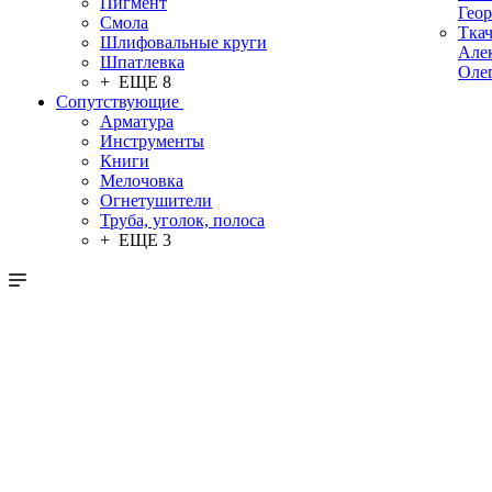
Пигмент
Гео
Смола
Тка
Шлифовальные круги
Але
Шпатлевка
Оле
+ ЕЩЕ 8
Сопутствующие
Арматура
Инструменты
Книги
Мелочовка
Огнетушители
Труба, уголок, полоса
+ ЕЩЕ 3