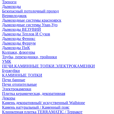
Треноги
Дымоходы
Безопасный потолочный проход
Вермилоджик
Дымоходные системы красноярск
Дымоходные системы Улан-Удэ
Дымоходы ВЕЗУВИЙ
Дымоходы Теплов И Сухов
Дымоходы Феникс
Дымоходы Феррум
Дымоходы ПиК
Колпаки, флюгеры
Трубы, переходники, тройники
УМК
ПЕЧИ.КАМИННЫЕ ТОПКИ.ЭЛЕКТРОКАМЕНКИ
Буржуйки
КАМИННЫЕ ТОПКИ
Печи банные
Печи отопительные
Электрокаменки
Плитка керамическая, декоративная
Декоры
Камень декоративный/ искуственный Wallstone
Камень натуральный / Каменный пояс
Клинкерная плитка TERRAMATIC / Терракот