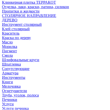
Клинкерная плитка ТЕРРАКОТ
Отделка, лаки, краски, патина, силикон
Пропитки и жидкости
СТОЛЯРНОЕ НАПРАВЛЕНИЕ
ДЕРЕВО
Инструмент столярный
Клей столярный
Краситель
Краска по дереву
Масло
Морилка
Пигмент
Смола
Шлифовальные круги
Шпатлевка
Сопутствующие
Арматура
Инструменты
Книги
Мелочовка
Огнетушители
Труба, уголок, полоса
Печники
Услуги
Услуги печника