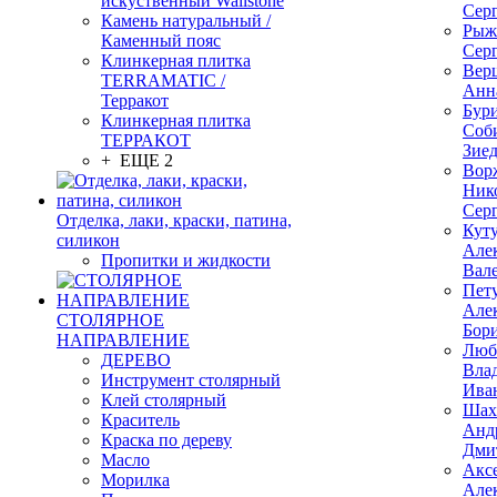
искуственный Wallstone
Сер
Камень натуральный /
Рыж
Каменный пояс
Сер
Клинкерная плитка
Вер
TERRAMATIC /
Анн
Терракот
Бур
Клинкерная плитка
Соб
ТЕРРАКОТ
Зие
+ ЕЩЕ 2
Вор
Ник
Сер
Отделка, лаки, краски, патина,
Кут
силикон
Але
Пропитки и жидкости
Вал
Пет
Але
СТОЛЯРНОЕ
Бор
НАПРАВЛЕНИЕ
Люб
ДЕРЕВО
Вла
Инструмент столярный
Ива
Клей столярный
Шах
Краситель
Анд
Краска по дереву
Дми
Масло
Акс
Морилка
Але