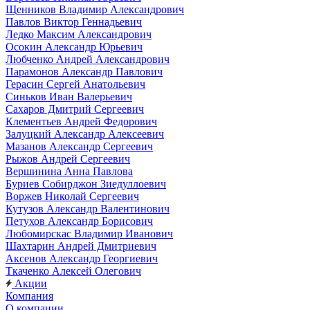
Щенников Владимир Александрович
Павлов Виктор Геннадьевич
Ледко Максим Александрович
Осокин Александр Юрьевич
Любченко Андрей Александрович
Парамонов Александр Павлович
Герасин Сергей Анатольевич
Синьков Иван Валерьевич
Сахаров Дмитрий Сергеевич
Клементьев Андрей Федорович
Залуцкий Александр Алексеевич
Мазанов Александр Сергеевич
Рыжов Андрей Сергеевич
Вершинина Анна Павлова
Буриев Собирджон Зиедуллоевич
Воржев Николай Сергеевич
Кутузов Александр Валентинович
Петухов Александр Борисович
Любомирскас Владимир Иванович
Шахтарин Андрей Дмитриевич
Аксенов Александр Георгиевич
Ткаченко Алексей Олегович
Акции
Компания
О компании