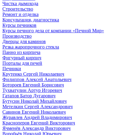
Чистка дымохода
Строительство
Ремонт и отделка
Консультация, диагностика
Курсы печников
Курсы печного дела от компании «Печной Мир»
Производство
Дверцы для каминов
Резка жаропрочного стекла
Панно из кирпича
Фигурный кирпич
Порталы для печей
Печники
Крутенко Сергей Николаевич
Филиппов Алексей Анатольевич
Ботороев Евгений Борисович
Тухватулин Артур Игоревич
Гатапов Батор Дугарович
Бутусин Николай Михайлович
Метелкин Сергей Александрович
Савинов Евгений Николаевич
Журавлев Андрей Владимирович
Красноперов Евгений Викторович
Ячменёв Александр Викторович
Воробьёв Николай Юрьевич