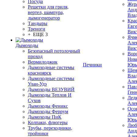
Посуда
Жур
Решетки для гриля,
Анд
вертел, шампура,
Вла
дымогенератор
Кра
Тандыры
Евг
Треноги
Вик
+ ЕЩЕ 3
Ячм
Але
Дымоходы
Вик
Безопасный потолочный
Вор
проход
Ник
Вермилоджик
Печники
Юрь
Дымоходные системы
Щен
красноярск
Вла
Дымоходные системы
Але
Улан-Удэ
Пав
Дымоходы ВЕЗУВИЙ
Ген
Дымоходы Теплов И
Лед
Сухов
Але
Дымоходы Феникс
Осо
Дымоходы Феррум
Але
Дымоходы ПиК
Юрь
Колпаки, флюгеры
Люб
Трубы, переходники,
Анд
тройники
Але