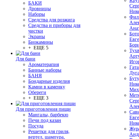
Кру
БАКИ
Сер
Дровницы
Ник
Наборы
Фил
Средства для розжига
Але
Средства и приборы для
Ана
чистки
Бот
Экраны
Евг
Биокамины
Бор
+ ЕЩЕ 5
Тух
Арт
Для бани
Иго
Ароматерапия
Гата
Банные наборы
Дуг
БАНЯ
Бут
Бондарные изделия
Ник
Камни в каменку
Мих
Обереги
Мет
+ ЕЩЕ 3
Сер
Але
Для приготовления пищи
Сав
Мангалы, барбекю
Евг
Печи под казан
Ник
Посуда
Жур
Решетки для гриля,
Анд
вертел, шампура,