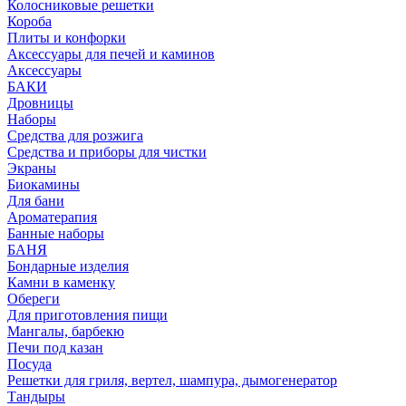
Колосниковые решетки
Короба
Плиты и конфорки
Аксессуары для печей и каминов
Аксессуары
БАКИ
Дровницы
Наборы
Средства для розжига
Средства и приборы для чистки
Экраны
Биокамины
Для бани
Ароматерапия
Банные наборы
БАНЯ
Бондарные изделия
Камни в каменку
Обереги
Для приготовления пищи
Мангалы, барбекю
Печи под казан
Посуда
Решетки для гриля, вертел, шампура, дымогенератор
Тандыры