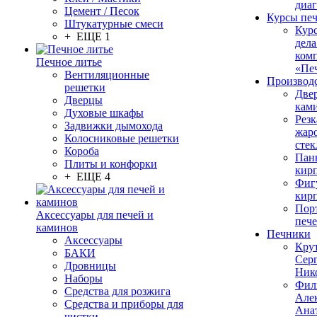
диа
Цемент / Песок
Курсы пе
Штукатурные смеси
Кур
+ ЕЩЕ 1
дела
ком
Печное литье
«Пе
Вентиляционные
Производ
решетки
Две
Дверцы
кам
Духовые шкафы
Резк
Задвижки дымохода
жар
Колосниковые решетки
стек
Короба
Пан
Плиты и конфорки
кир
+ ЕЩЕ 4
Фиг
кир
Пор
Аксессуары для печей и
печ
каминов
Печники
Аксессуары
Кру
БАКИ
Сер
Дровницы
Ник
Наборы
Фил
Средства для розжига
Але
Средства и приборы для
Ана
чистки