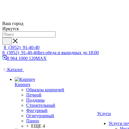
Ваш город
Иркутск
8 (3952) 91-40-40
8 (3952) 91-40-40
Без обеда и выходных до 18:00
8 964 1000 120
MAX
Каталог
Кирпич
Образцы кирпичей
Печной
Поддоны
Строительный
Фигурный
Услуги
Огнеупорный
Панно
Услуги пе
+ ЕЩЕ 4
Чис