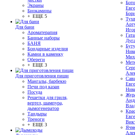
Бот
Экраны
Евг
Биокамины
Бор
+ ЕЩЕ 5
Тух
Арт
Для бани
Иго
Ароматерапия
Гата
Банные наборы
Дуг
БАНЯ
Бут
Бондарные изделия
Ник
Камни в каменку
Мих
Обереги
Мет
+ ЕЩЕ 3
Сер
Але
Для приготовления пищи
Сав
Мангалы, барбекю
Евг
Печи под казан
Ник
Посуда
Жур
Решетки для гриля,
Анд
вертел, шампура,
Вла
дымогенератор
Кра
Тандыры
Евг
Треноги
Вик
+ ЕЩЕ 3
Ячм
Але