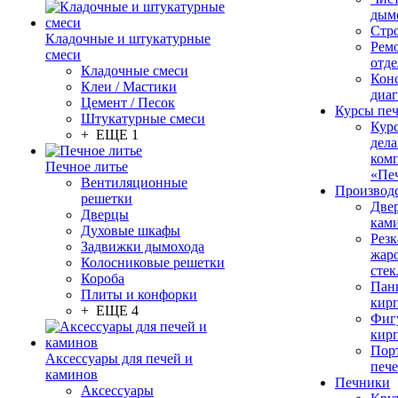
дым
Стр
Кладочные и штукатурные
Рем
смеси
отде
Кладочные смеси
Конс
Клеи / Мастики
диа
Цемент / Песок
Курсы пе
Штукатурные смеси
Кур
+ ЕЩЕ 1
дела
ком
Печное литье
«Пе
Вентиляционные
Производ
решетки
Две
Дверцы
кам
Духовые шкафы
Резк
Задвижки дымохода
жар
Колосниковые решетки
стек
Короба
Пан
Плиты и конфорки
кир
+ ЕЩЕ 4
Фиг
кир
Пор
Аксессуары для печей и
печ
каминов
Печники
Аксессуары