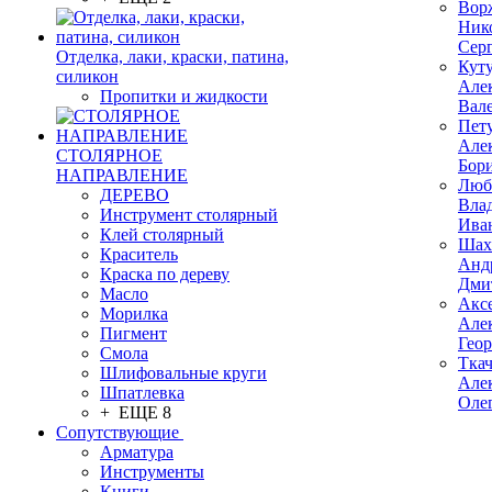
Вор
Ник
Сер
Отделка, лаки, краски, патина,
Кут
силикон
Але
Пропитки и жидкости
Вал
Пет
Але
СТОЛЯРНОЕ
Бор
НАПРАВЛЕНИЕ
Люб
ДЕРЕВО
Вла
Инструмент столярный
Ива
Клей столярный
Шах
Краситель
Анд
Краска по дереву
Дми
Масло
Акс
Морилка
Але
Пигмент
Гео
Смола
Тка
Шлифовальные круги
Але
Шпатлевка
Оле
+ ЕЩЕ 8
Сопутствующие
Арматура
Инструменты
Книги