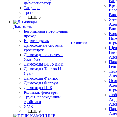
Вла
дымогенератор
Кра
Тандыры
Евг
Треноги
Вик
+ ЕЩЕ 3
Ячм
Але
Дымоходы
Вик
Безопасный потолочный
Вор
проход
Ник
Вермилоджик
Печники
Юрь
Дымоходные системы
Щен
красноярск
Вла
Дымоходные системы
Але
Улан-Удэ
Пав
Дымоходы ВЕЗУВИЙ
Ген
Дымоходы Теплов И
Лед
Сухов
Але
Дымоходы Феникс
Осо
Дымоходы Феррум
Але
Дымоходы ПиК
Юрь
Колпаки, флюгеры
Люб
Трубы, переходники,
Анд
тройники
Але
УМК
Пар
+ ЕЩЕ 9
Але