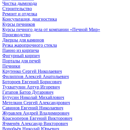
Чистка дымохода
Строительство
Ремонт и отделка
Консультация, диагностика
Курсы печников
Курсы печного дела от компании «Печной Мир»
Производство
Дверцы для каминов
Резка жаропрочного стекла
Панно из кирпича
Фигурный кирпич
Порталы для печей
Печники
Крутенко Сергей Николаевич
Филиппов Алексей Анатольевич
Ботороев Евгений Борисович
Тухватулин Артур Игоревич
Гатапов Батор Дугарович
Бутусин Николай Михайлович
Метелкин Сергей Александрович
Савинов Евгений Николаевич
Журавлев Андрей Владимирович
Красноперов Евгений Викторович
Ячменёв Александр Викторович
Воробьёв Николай Юрьевич