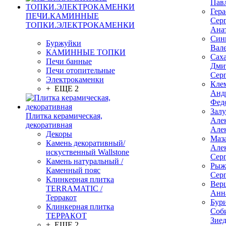
Пав
Гер
ПЕЧИ.КАМИННЫЕ
Сер
ТОПКИ.ЭЛЕКТРОКАМЕНКИ
Ана
Син
Буржуйки
Вал
КАМИННЫЕ ТОПКИ
Сах
Печи банные
Дми
Печи отопительные
Сер
Электрокаменки
Кле
+ ЕЩЕ 2
Анд
Фед
Зал
Плитка керамическая,
Але
декоративная
Але
Декоры
Маз
Камень декоративный/
Але
искуственный Wallstone
Сер
Камень натуральный /
Рыж
Каменный пояс
Сер
Клинкерная плитка
Вер
TERRAMATIC /
Анн
Терракот
Бур
Клинкерная плитка
Соб
ТЕРРАКОТ
Зие
+ ЕЩЕ 2