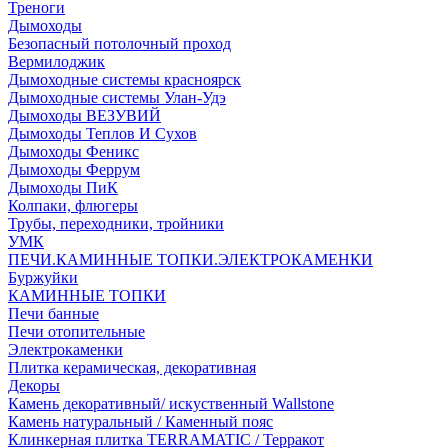
Треноги
Дымоходы
Безопасный потолочный проход
Вермилоджик
Дымоходные системы красноярск
Дымоходные системы Улан-Удэ
Дымоходы ВЕЗУВИЙ
Дымоходы Теплов И Сухов
Дымоходы Феникс
Дымоходы Феррум
Дымоходы ПиК
Колпаки, флюгеры
Трубы, переходники, тройники
УМК
ПЕЧИ.КАМИННЫЕ ТОПКИ.ЭЛЕКТРОКАМЕНКИ
Буржуйки
КАМИННЫЕ ТОПКИ
Печи банные
Печи отопительные
Электрокаменки
Плитка керамическая, декоративная
Декоры
Камень декоративный/ искуственный Wallstone
Камень натуральный / Каменный пояс
Клинкерная плитка TERRAMATIC / Терракот