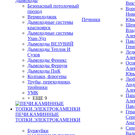
Дымоходы
Вик
Безопасный потолочный
Вор
проход
Ник
Вермилоджик
Печники
Юрь
Дымоходные системы
Щен
красноярск
Вла
Дымоходные системы
Але
Улан-Удэ
Пав
Дымоходы ВЕЗУВИЙ
Ген
Дымоходы Теплов И
Лед
Сухов
Але
Дымоходы Феникс
Осо
Дымоходы Феррум
Але
Дымоходы ПиК
Юрь
Колпаки, флюгеры
Люб
Трубы, переходники,
Анд
тройники
Але
УМК
Пар
+ ЕЩЕ 9
Але
Пав
Гер
ПЕЧИ.КАМИННЫЕ
Сер
ТОПКИ.ЭЛЕКТРОКАМЕНКИ
Ана
Син
Буржуйки
Вал