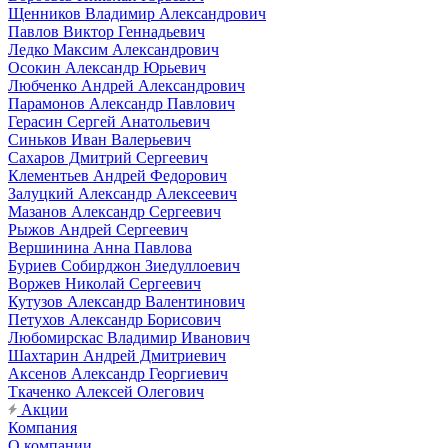
Щенников Владимир Александрович
Павлов Виктор Геннадьевич
Ледко Максим Александрович
Осокин Александр Юрьевич
Любченко Андрей Александрович
Парамонов Александр Павлович
Герасин Сергей Анатольевич
Синьков Иван Валерьевич
Сахаров Дмитрий Сергеевич
Клементьев Андрей Федорович
Залуцкий Александр Алексеевич
Мазанов Александр Сергеевич
Рыжов Андрей Сергеевич
Вершинина Анна Павлова
Буриев Собирджон Зиедуллоевич
Воржев Николай Сергеевич
Кутузов Александр Валентинович
Петухов Александр Борисович
Любомирскас Владимир Иванович
Шахтарин Андрей Дмитриевич
Аксенов Александр Георгиевич
Ткаченко Алексей Олегович
Акции
Компания
О компании