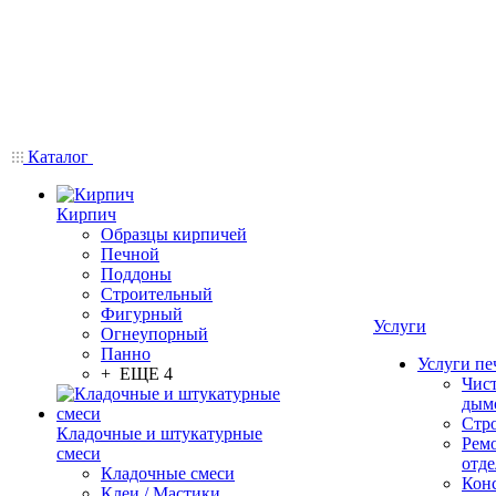
Каталог
Кирпич
Образцы кирпичей
Печной
Поддоны
Строительный
Фигурный
Услуги
Огнеупорный
Панно
Услуги пе
+ ЕЩЕ 4
Чис
дым
Стр
Кладочные и штукатурные
Рем
смеси
отде
Кладочные смеси
Конс
Клеи / Мастики