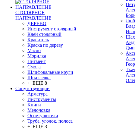
Пет
Але
СТОЛЯРНОЕ
Бор
НАПРАВЛЕНИЕ
Люб
ДЕРЕВО
Вла
Инструмент столярный
Ива
Клей столярный
Шах
Краситель
Анд
Краска по дереву
Дми
Масло
Акс
Морилка
Але
Пигмент
Гео
Смола
Тка
Шлифовальные круги
Але
Шпатлевка
Оле
+ ЕЩЕ 8
Сопутствующие
Арматура
Инструменты
Книги
Мелочовка
Огнетушители
Труба, уголок, полоса
+ ЕЩЕ 3