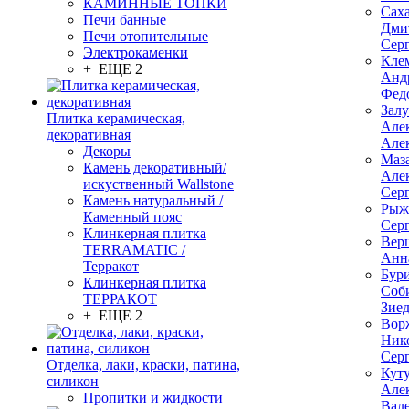
КАМИННЫЕ ТОПКИ
Сах
Печи банные
Дми
Печи отопительные
Сер
Электрокаменки
Кле
+ ЕЩЕ 2
Анд
Фед
Зал
Плитка керамическая,
Але
декоративная
Але
Декоры
Маз
Камень декоративный/
Але
искуственный Wallstone
Сер
Камень натуральный /
Рыж
Каменный пояс
Сер
Клинкерная плитка
Вер
TERRAMATIC /
Анн
Терракот
Бур
Клинкерная плитка
Соб
ТЕРРАКОТ
Зие
+ ЕЩЕ 2
Вор
Ник
Сер
Отделка, лаки, краски, патина,
Кут
силикон
Але
Пропитки и жидкости
Вал