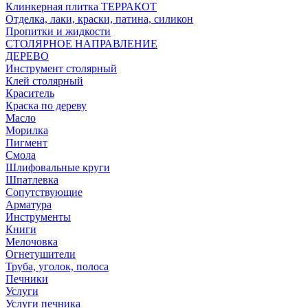
Клинкерная плитка ТЕРРАКОТ
Отделка, лаки, краски, патина, силикон
Пропитки и жидкости
СТОЛЯРНОЕ НАПРАВЛЕНИЕ
ДЕРЕВО
Инструмент столярный
Клей столярный
Краситель
Краска по дереву
Масло
Морилка
Пигмент
Смола
Шлифовальные круги
Шпатлевка
Сопутствующие
Арматура
Инструменты
Книги
Мелочовка
Огнетушители
Труба, уголок, полоса
Печники
Услуги
Услуги печника