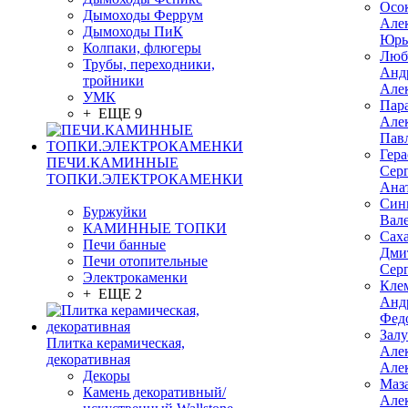
Осо
Дымоходы Феррум
Але
Дымоходы ПиК
Юрь
Колпаки, флюгеры
Люб
Трубы, переходники,
Анд
тройники
Але
УМК
Пар
+ ЕЩЕ 9
Але
Пав
Гер
ПЕЧИ.КАМИННЫЕ
Сер
ТОПКИ.ЭЛЕКТРОКАМЕНКИ
Ана
Син
Буржуйки
Вал
КАМИННЫЕ ТОПКИ
Сах
Печи банные
Дми
Печи отопительные
Сер
Электрокаменки
Кле
+ ЕЩЕ 2
Анд
Фед
Зал
Плитка керамическая,
Але
декоративная
Але
Декоры
Маз
Камень декоративный/
Але