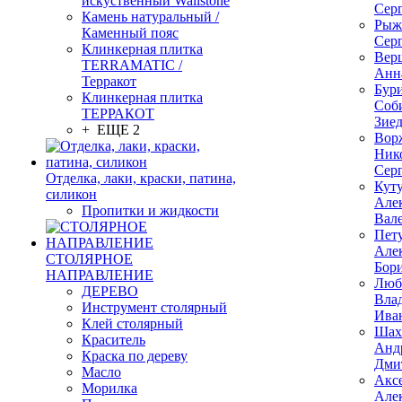
искуственный Wallstone
Сер
Камень натуральный /
Рыж
Каменный пояс
Сер
Клинкерная плитка
Вер
TERRAMATIC /
Анн
Терракот
Бур
Клинкерная плитка
Соб
ТЕРРАКОТ
Зие
+ ЕЩЕ 2
Вор
Ник
Сер
Отделка, лаки, краски, патина,
Кут
силикон
Але
Пропитки и жидкости
Вал
Пет
Але
СТОЛЯРНОЕ
Бор
НАПРАВЛЕНИЕ
Люб
ДЕРЕВО
Вла
Инструмент столярный
Ива
Клей столярный
Шах
Краситель
Анд
Краска по дереву
Дми
Масло
Акс
Морилка
Але