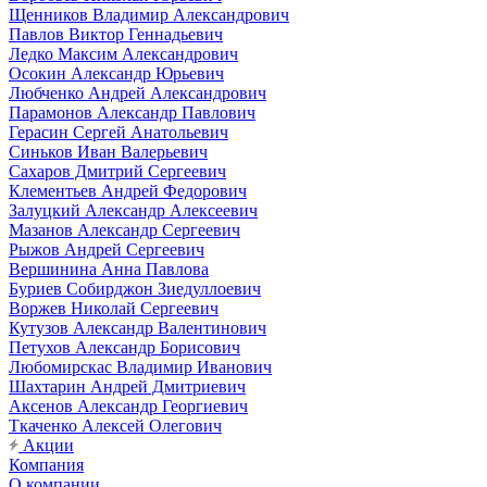
Щенников Владимир Александрович
Павлов Виктор Геннадьевич
Ледко Максим Александрович
Осокин Александр Юрьевич
Любченко Андрей Александрович
Парамонов Александр Павлович
Герасин Сергей Анатольевич
Синьков Иван Валерьевич
Сахаров Дмитрий Сергеевич
Клементьев Андрей Федорович
Залуцкий Александр Алексеевич
Мазанов Александр Сергеевич
Рыжов Андрей Сергеевич
Вершинина Анна Павлова
Буриев Собирджон Зиедуллоевич
Воржев Николай Сергеевич
Кутузов Александр Валентинович
Петухов Александр Борисович
Любомирскас Владимир Иванович
Шахтарин Андрей Дмитриевич
Аксенов Александр Георгиевич
Ткаченко Алексей Олегович
Акции
Компания
О компании