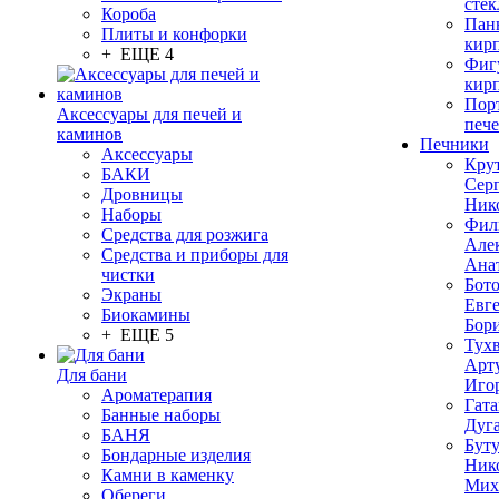
стек
Короба
Пан
Плиты и конфорки
кир
+ ЕЩЕ 4
Фиг
кир
Пор
Аксессуары для печей и
печ
каминов
Печники
Аксессуары
Кру
БАКИ
Сер
Дровницы
Ник
Наборы
Фил
Средства для розжига
Але
Средства и приборы для
Ана
чистки
Бот
Экраны
Евг
Биокамины
Бор
+ ЕЩЕ 5
Тух
Арт
Для бани
Иго
Ароматерапия
Гата
Банные наборы
Дуг
БАНЯ
Бут
Бондарные изделия
Ник
Камни в каменку
Мих
Обереги