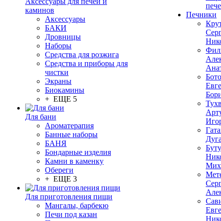
Аксессуары для печей и
печ
каминов
Печники
Аксессуары
Кру
БАКИ
Сер
Дровницы
Ник
Наборы
Фил
Средства для розжига
Але
Средства и приборы для
Ана
чистки
Бот
Экраны
Евг
Биокамины
Бор
+ ЕЩЕ 5
Тух
Арт
Для бани
Иго
Ароматерапия
Гата
Банные наборы
Дуг
БАНЯ
Бут
Бондарные изделия
Ник
Камни в каменку
Мих
Обереги
Мет
+ ЕЩЕ 3
Сер
Але
Для приготовления пищи
Сав
Мангалы, барбекю
Евг
Печи под казан
Ник