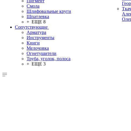
Пигмент
Гео
Смола
Тка
Шлифовальные круги
Але
Шпатлевка
Оле
+ ЕЩЕ 8
Сопутствующие
Арматура
Инструменты
Книги
Мелочовка
Огнетушители
Труба, уголок, полоса
+ ЕЩЕ 3