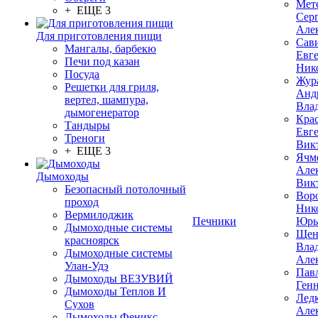
Мет
+ ЕЩЕ 3
Сер
Але
Для приготовления пищи
Сав
Мангалы, барбекю
Евг
Печи под казан
Ник
Посуда
Жур
Решетки для гриля,
Анд
вертел, шампура,
Вла
дымогенератор
Кра
Тандыры
Евг
Треноги
Вик
+ ЕЩЕ 3
Ячм
Але
Дымоходы
Вик
Безопасный потолочный
Вор
проход
Ник
Вермилоджик
Печники
Юрь
Дымоходные системы
Щен
красноярск
Вла
Дымоходные системы
Але
Улан-Удэ
Пав
Дымоходы ВЕЗУВИЙ
Ген
Дымоходы Теплов И
Лед
Сухов
Але
Дымоходы Феникс