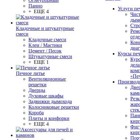
Огнеупорный
Панно
Услуги пе
+ ЕЩЕ 4
Чис
дым
Стр
Кладочные и штукатурные
Рем
смеси
отде
Кладочные смеси
Конс
Клеи / Мастики
диа
Цемент / Песок
Курсы пе
Штукатурные смеси
Кур
+ ЕЩЕ 1
дела
ком
Печное литье
«Пе
Вентиляционные
Производ
решетки
Две
Дверцы
кам
Духовые шкафы
Резк
Задвижки дымохода
жар
Колосниковые решетки
стек
Короба
Пан
Плиты и конфорки
кир
+ ЕЩЕ 4
Фиг
кир
Пор