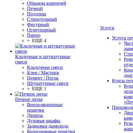
Образцы кирпичей
Печной
Поддоны
Строительный
Фигурный
Услуги
Огнеупорный
Панно
Услуги пе
+ ЕЩЕ 4
Чис
дым
Стр
Кладочные и штукатурные
Рем
смеси
отде
Кладочные смеси
Конс
Клеи / Мастики
диа
Цемент / Песок
Курсы пе
Штукатурные смеси
Кур
+ ЕЩЕ 1
дела
ком
Печное литье
«Пе
Вентиляционные
Производ
решетки
Две
Дверцы
кам
Духовые шкафы
Резк
Задвижки дымохода
жар
Колосниковые решетки