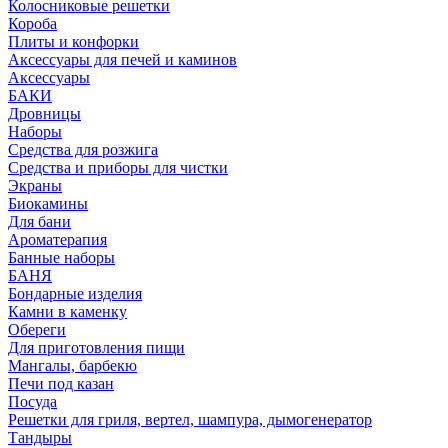
Колосниковые решетки
Короба
Плиты и конфорки
Аксессуары для печей и каминов
Аксессуары
БАКИ
Дровницы
Наборы
Средства для розжига
Средства и приборы для чистки
Экраны
Биокамины
Для бани
Ароматерапия
Банные наборы
БАНЯ
Бондарные изделия
Камни в каменку
Обереги
Для приготовления пищи
Мангалы, барбекю
Печи под казан
Посуда
Решетки для гриля, вертел, шампура, дымогенератор
Тандыры