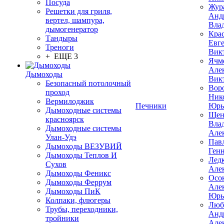
Посуда
Жур
Решетки для гриля,
Анд
вертел, шампура,
Вла
дымогенератор
Кра
Тандыры
Евг
Треноги
Вик
+ ЕЩЕ 3
Ячм
Але
Дымоходы
Вик
Безопасный потолочный
Вор
проход
Ник
Вермилоджик
Печники
Юрь
Дымоходные системы
Щен
красноярск
Вла
Дымоходные системы
Але
Улан-Удэ
Пав
Дымоходы ВЕЗУВИЙ
Ген
Дымоходы Теплов И
Лед
Сухов
Але
Дымоходы Феникс
Осо
Дымоходы Феррум
Але
Дымоходы ПиК
Юрь
Колпаки, флюгеры
Люб
Трубы, переходники,
Анд
тройники
Але