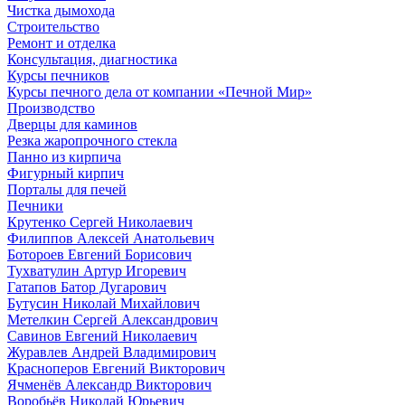
Чистка дымохода
Строительство
Ремонт и отделка
Консультация, диагностика
Курсы печников
Курсы печного дела от компании «Печной Мир»
Производство
Дверцы для каминов
Резка жаропрочного стекла
Панно из кирпича
Фигурный кирпич
Порталы для печей
Печники
Крутенко Сергей Николаевич
Филиппов Алексей Анатольевич
Ботороев Евгений Борисович
Тухватулин Артур Игоревич
Гатапов Батор Дугарович
Бутусин Николай Михайлович
Метелкин Сергей Александрович
Савинов Евгений Николаевич
Журавлев Андрей Владимирович
Красноперов Евгений Викторович
Ячменёв Александр Викторович
Воробьёв Николай Юрьевич