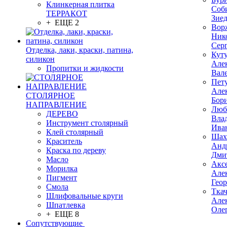
Клинкерная плитка
Соб
ТЕРРАКОТ
Зие
+ ЕЩЕ 2
Вор
Ник
Сер
Отделка, лаки, краски, патина,
Кут
силикон
Але
Пропитки и жидкости
Вал
Пет
Але
СТОЛЯРНОЕ
Бор
НАПРАВЛЕНИЕ
Люб
ДЕРЕВО
Вла
Инструмент столярный
Ива
Клей столярный
Шах
Краситель
Анд
Краска по дереву
Дми
Масло
Акс
Морилка
Але
Пигмент
Гео
Смола
Тка
Шлифовальные круги
Але
Шпатлевка
Оле
+ ЕЩЕ 8
Сопутствующие