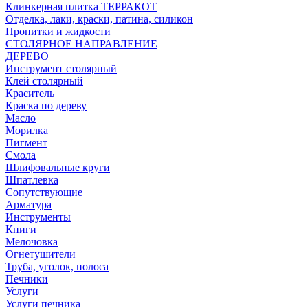
Клинкерная плитка ТЕРРАКОТ
Отделка, лаки, краски, патина, силикон
Пропитки и жидкости
СТОЛЯРНОЕ НАПРАВЛЕНИЕ
ДЕРЕВО
Инструмент столярный
Клей столярный
Краситель
Краска по дереву
Масло
Морилка
Пигмент
Смола
Шлифовальные круги
Шпатлевка
Сопутствующие
Арматура
Инструменты
Книги
Мелочовка
Огнетушители
Труба, уголок, полоса
Печники
Услуги
Услуги печника