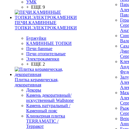
УМК
Пар
+ ЕЩЕ 9
Але
Пав
Гер
ПЕЧИ.КАМИННЫЕ
Сер
ТОПКИ.ЭЛЕКТРОКАМЕНКИ
Ана
Син
Буржуйки
Вал
КАМИННЫЕ ТОПКИ
Сах
Печи банные
Дми
Печи отопительные
Сер
Электрокаменки
Кле
+ ЕЩЕ 2
Анд
Фед
Зал
Плитка керамическая,
Але
декоративная
Але
Декоры
Маз
Камень декоративный/
Але
искуственный Wallstone
Сер
Камень натуральный /
Рыж
Каменный пояс
Сер
Клинкерная плитка
Вер
TERRAMATIC /
Анн
Терракот
Бур