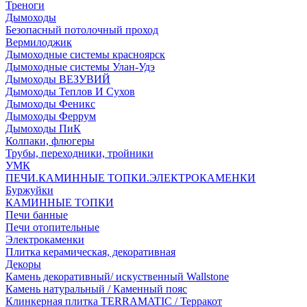
Треноги
Дымоходы
Безопасный потолочный проход
Вермилоджик
Дымоходные системы красноярск
Дымоходные системы Улан-Удэ
Дымоходы ВЕЗУВИЙ
Дымоходы Теплов И Сухов
Дымоходы Феникс
Дымоходы Феррум
Дымоходы ПиК
Колпаки, флюгеры
Трубы, переходники, тройники
УМК
ПЕЧИ.КАМИННЫЕ ТОПКИ.ЭЛЕКТРОКАМЕНКИ
Буржуйки
КАМИННЫЕ ТОПКИ
Печи банные
Печи отопительные
Электрокаменки
Плитка керамическая, декоративная
Декоры
Камень декоративный/ искуственный Wallstone
Камень натуральный / Каменный пояс
Клинкерная плитка TERRAMATIC / Терракот