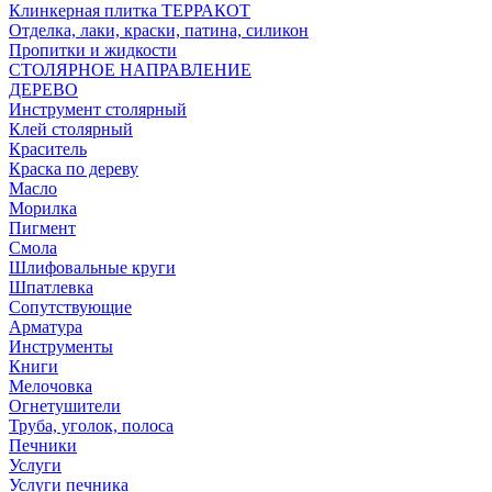
Клинкерная плитка ТЕРРАКОТ
Отделка, лаки, краски, патина, силикон
Пропитки и жидкости
СТОЛЯРНОЕ НАПРАВЛЕНИЕ
ДЕРЕВО
Инструмент столярный
Клей столярный
Краситель
Краска по дереву
Масло
Морилка
Пигмент
Смола
Шлифовальные круги
Шпатлевка
Сопутствующие
Арматура
Инструменты
Книги
Мелочовка
Огнетушители
Труба, уголок, полоса
Печники
Услуги
Услуги печника