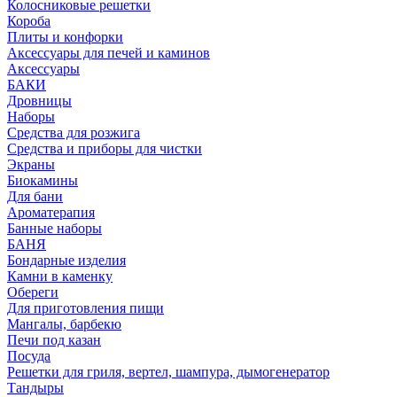
Колосниковые решетки
Короба
Плиты и конфорки
Аксессуары для печей и каминов
Аксессуары
БАКИ
Дровницы
Наборы
Средства для розжига
Средства и приборы для чистки
Экраны
Биокамины
Для бани
Ароматерапия
Банные наборы
БАНЯ
Бондарные изделия
Камни в каменку
Обереги
Для приготовления пищи
Мангалы, барбекю
Печи под казан
Посуда
Решетки для гриля, вертел, шампура, дымогенератор
Тандыры