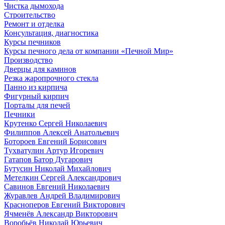
Чистка дымохода
Строительство
Ремонт и отделка
Консультация, диагностика
Курсы печников
Курсы печного дела от компании «Печной Мир»
Производство
Дверцы для каминов
Резка жаропрочного стекла
Панно из кирпича
Фигурный кирпич
Порталы для печей
Печники
Крутенко Сергей Николаевич
Филиппов Алексей Анатольевич
Ботороев Евгений Борисович
Тухватулин Артур Игоревич
Гатапов Батор Дугарович
Бутусин Николай Михайлович
Метелкин Сергей Александрович
Савинов Евгений Николаевич
Журавлев Андрей Владимирович
Красноперов Евгений Викторович
Ячменёв Александр Викторович
Воробьёв Николай Юрьевич