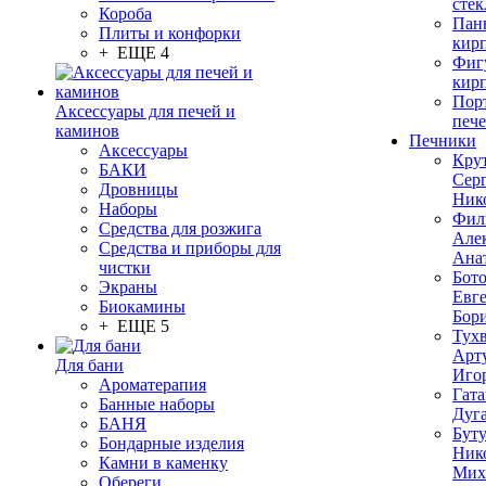
стек
Короба
Пан
Плиты и конфорки
кир
+ ЕЩЕ 4
Фиг
кир
Пор
Аксессуары для печей и
печ
каминов
Печники
Аксессуары
Кру
БАКИ
Сер
Дровницы
Ник
Наборы
Фил
Средства для розжига
Але
Средства и приборы для
Ана
чистки
Бот
Экраны
Евг
Биокамины
Бор
+ ЕЩЕ 5
Тух
Арт
Для бани
Иго
Ароматерапия
Гата
Банные наборы
Дуг
БАНЯ
Бут
Бондарные изделия
Ник
Камни в каменку
Мих
Обереги