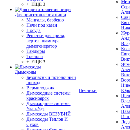
Мет
+ ЕЩЕ 3
Сер
Але
Для приготовления пищи
Сав
Мангалы, барбекю
Евг
Печи под казан
Ник
Посуда
Жур
Решетки для гриля,
Анд
вертел, шампура,
Вла
дымогенератор
Кра
Тандыры
Евг
Треноги
Вик
+ ЕЩЕ 3
Ячм
Але
Дымоходы
Вик
Безопасный потолочный
Вор
проход
Ник
Вермилоджик
Печники
Юрь
Дымоходные системы
Щен
красноярск
Вла
Дымоходные системы
Але
Улан-Удэ
Пав
Дымоходы ВЕЗУВИЙ
Ген
Дымоходы Теплов И
Лед
Сухов
Але
Дымоходы Феникс