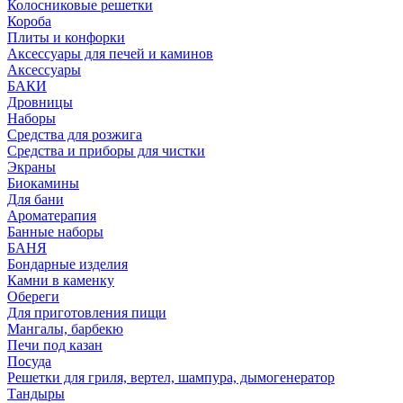
Колосниковые решетки
Короба
Плиты и конфорки
Аксессуары для печей и каминов
Аксессуары
БАКИ
Дровницы
Наборы
Средства для розжига
Средства и приборы для чистки
Экраны
Биокамины
Для бани
Ароматерапия
Банные наборы
БАНЯ
Бондарные изделия
Камни в каменку
Обереги
Для приготовления пищи
Мангалы, барбекю
Печи под казан
Посуда
Решетки для гриля, вертел, шампура, дымогенератор
Тандыры