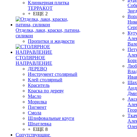
Клинкерная плитка
Соб
ТЕРРАКОТ
Зие
+ ЕЩЕ 2
Вор
Ник
Сер
Отделка, лаки, краски, патина,
Кут
силикон
Але
Пропитки и жидкости
Вал
Пет
Але
СТОЛЯРНОЕ
Бор
НАПРАВЛЕНИЕ
Люб
ДЕРЕВО
Вла
Инструмент столярный
Ива
Клей столярный
Шах
Краситель
Анд
Краска по дереву
Дми
Масло
Акс
Морилка
Але
Пигмент
Гео
Смола
Тка
Шлифовальные круги
Але
Шпатлевка
Оле
+ ЕЩЕ 8
Сопутствующие