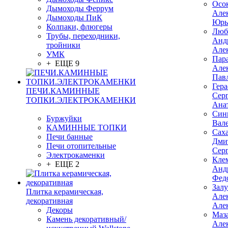
Осо
Дымоходы Феррум
Але
Дымоходы ПиК
Юрь
Колпаки, флюгеры
Люб
Трубы, переходники,
Анд
тройники
Але
УМК
Пар
+ ЕЩЕ 9
Але
Пав
Гер
ПЕЧИ.КАМИННЫЕ
Сер
ТОПКИ.ЭЛЕКТРОКАМЕНКИ
Ана
Син
Буржуйки
Вал
КАМИННЫЕ ТОПКИ
Сах
Печи банные
Дми
Печи отопительные
Сер
Электрокаменки
Кле
+ ЕЩЕ 2
Анд
Фед
Зал
Плитка керамическая,
Але
декоративная
Але
Декоры
Маз
Камень декоративный/
Але