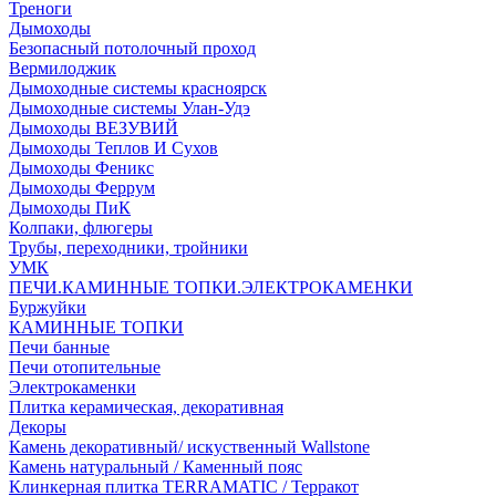
Треноги
Дымоходы
Безопасный потолочный проход
Вермилоджик
Дымоходные системы красноярск
Дымоходные системы Улан-Удэ
Дымоходы ВЕЗУВИЙ
Дымоходы Теплов И Сухов
Дымоходы Феникс
Дымоходы Феррум
Дымоходы ПиК
Колпаки, флюгеры
Трубы, переходники, тройники
УМК
ПЕЧИ.КАМИННЫЕ ТОПКИ.ЭЛЕКТРОКАМЕНКИ
Буржуйки
КАМИННЫЕ ТОПКИ
Печи банные
Печи отопительные
Электрокаменки
Плитка керамическая, декоративная
Декоры
Камень декоративный/ искуственный Wallstone
Камень натуральный / Каменный пояс
Клинкерная плитка TERRAMATIC / Терракот