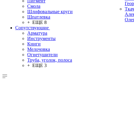
Пигмент
Гео
Смола
Тка
Шлифовальные круги
Але
Шпатлевка
Оле
+ ЕЩЕ 8
Сопутствующие
Арматура
Инструменты
Книги
Мелочовка
Огнетушители
Труба, уголок, полоса
+ ЕЩЕ 3