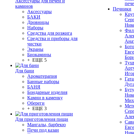
Аксессуары для печей и
печ
каминов
Печники
Аксессуары
Кру
БАКИ
Сер
Дровницы
Ник
Наборы
Фил
Средства для розжига
Але
Средства и приборы для
Ана
чистки
Бот
Экраны
Евг
Биокамины
Бор
+ ЕЩЕ 5
Тух
Арт
Для бани
Иго
Ароматерапия
Гата
Банные наборы
Дуг
БАНЯ
Бут
Бондарные изделия
Ник
Камни в каменку
Мих
Обереги
Мет
+ ЕЩЕ 3
Сер
Але
Для приготовления пищи
Сав
Мангалы, барбекю
Евг
Печи под казан
Ник