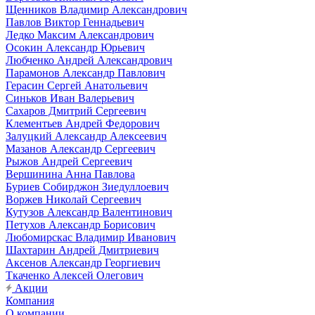
Щенников Владимир Александрович
Павлов Виктор Геннадьевич
Ледко Максим Александрович
Осокин Александр Юрьевич
Любченко Андрей Александрович
Парамонов Александр Павлович
Герасин Сергей Анатольевич
Синьков Иван Валерьевич
Сахаров Дмитрий Сергеевич
Клементьев Андрей Федорович
Залуцкий Александр Алексеевич
Мазанов Александр Сергеевич
Рыжов Андрей Сергеевич
Вершинина Анна Павлова
Буриев Собирджон Зиедуллоевич
Воржев Николай Сергеевич
Кутузов Александр Валентинович
Петухов Александр Борисович
Любомирскас Владимир Иванович
Шахтарин Андрей Дмитриевич
Аксенов Александр Георгиевич
Ткаченко Алексей Олегович
Акции
Компания
О компании