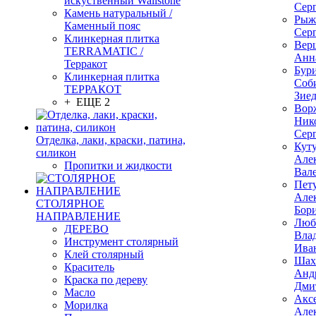
искуственный Wallstone
Сер
Камень натуральный /
Рыж
Каменный пояс
Сер
Клинкерная плитка
Вер
TERRAMATIC /
Анн
Терракот
Бур
Клинкерная плитка
Соб
ТЕРРАКОТ
Зие
+ ЕЩЕ 2
Вор
Ник
Сер
Отделка, лаки, краски, патина,
Кут
силикон
Але
Пропитки и жидкости
Вал
Пет
Але
СТОЛЯРНОЕ
Бор
НАПРАВЛЕНИЕ
Люб
ДЕРЕВО
Вла
Инструмент столярный
Ива
Клей столярный
Шах
Краситель
Анд
Краска по дереву
Дми
Масло
Акс
Морилка
Але