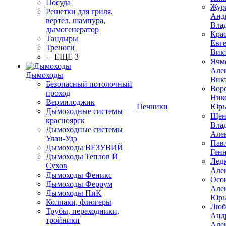
Посуда
Жур
Решетки для гриля,
Анд
вертел, шампура,
Вла
дымогенератор
Кра
Тандыры
Евг
Треноги
Вик
+ ЕЩЕ 3
Ячм
Але
Дымоходы
Вик
Безопасный потолочный
Вор
проход
Ник
Вермилоджик
Печники
Юрь
Дымоходные системы
Щен
красноярск
Вла
Дымоходные системы
Але
Улан-Удэ
Пав
Дымоходы ВЕЗУВИЙ
Ген
Дымоходы Теплов И
Лед
Сухов
Але
Дымоходы Феникс
Осо
Дымоходы Феррум
Але
Дымоходы ПиК
Юрь
Колпаки, флюгеры
Люб
Трубы, переходники,
Анд
тройники
Але