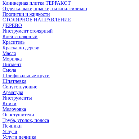
Клинкерная плитка ТЕРРАКОТ
Отделка, лаки, краски, патина, силикон
Пропитки и жидкости
СТОЛЯРНОЕ НАПРАВЛЕНИЕ
ДЕРЕВО
Инструмент столярный
Клей столярный
Краситель
Краска по дереву
Масло
Морилка
Пигмент
Смола
Шлифовальные круги
Шпатлевка
Сопутствующие
Арматура
Инструменты
Книги
Мелочовка
Огнетушители
Труба, уголок, полоса
Печники
Услуги
Услуги печника