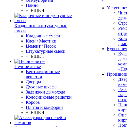
Огнеупорный
Панно
Услуги пе
+ ЕЩЕ 4
Чис
дым
Стр
Кладочные и штукатурные
Рем
смеси
отде
Кладочные смеси
Конс
Клеи / Мастики
диа
Цемент / Песок
Курсы пе
Штукатурные смеси
Кур
+ ЕЩЕ 1
дела
ком
Печное литье
«Пе
Вентиляционные
Производ
решетки
Две
Дверцы
кам
Духовые шкафы
Резк
Задвижки дымохода
жар
Колосниковые решетки
стек
Короба
Пан
Плиты и конфорки
кир
+ ЕЩЕ 4
Фиг
кир
Пор