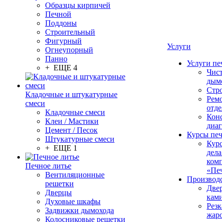
Образцы кирпичей
Печной
Поддоны
Строительный
Фигурный
Услуги
Огнеупорный
Панно
Услуги пе
+ ЕЩЕ 4
Чис
дым
Стр
Кладочные и штукатурные
Рем
смеси
отде
Кладочные смеси
Конс
Клеи / Мастики
диа
Цемент / Песок
Курсы пе
Штукатурные смеси
Кур
+ ЕЩЕ 1
дела
ком
Печное литье
«Пе
Вентиляционные
Производ
решетки
Две
Дверцы
кам
Духовые шкафы
Резк
Задвижки дымохода
жар
Колосниковые решетки