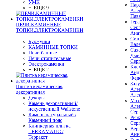
УМК
Пар
+ ЕЩЕ 9
Але
Пав
Гер
ПЕЧИ.КАМИННЫЕ
Сер
ТОПКИ.ЭЛЕКТРОКАМЕНКИ
Ана
Син
Буржуйки
Вал
КАМИННЫЕ ТОПКИ
Сах
Печи банные
Дми
Печи отопительные
Сер
Электрокаменки
Кле
+ ЕЩЕ 2
Анд
Фед
Зал
Плитка керамическая,
Але
декоративная
Але
Декоры
Маз
Камень декоративный/
Але
искуственный Wallstone
Сер
Камень натуральный /
Рыж
Каменный пояс
Сер
Клинкерная плитка
Вер
TERRAMATIC /
Анн
Терракот
Бур