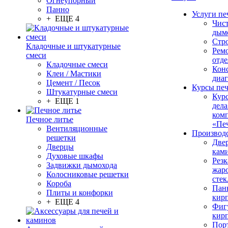
Огнеупорный
Панно
Услуги пе
+ ЕЩЕ 4
Чис
дым
Стр
Кладочные и штукатурные
Рем
смеси
отде
Кладочные смеси
Конс
Клеи / Мастики
диа
Цемент / Песок
Курсы пе
Штукатурные смеси
Кур
+ ЕЩЕ 1
дела
ком
Печное литье
«Пе
Вентиляционные
Производ
решетки
Две
Дверцы
кам
Духовые шкафы
Резк
Задвижки дымохода
жар
Колосниковые решетки
стек
Короба
Пан
Плиты и конфорки
кир
+ ЕЩЕ 4
Фиг
кир
Пор