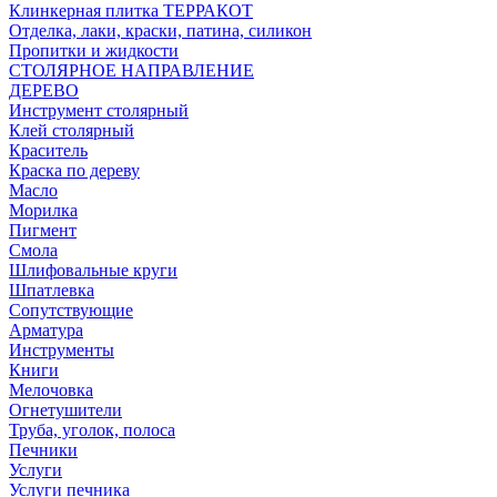
Клинкерная плитка ТЕРРАКОТ
Отделка, лаки, краски, патина, силикон
Пропитки и жидкости
СТОЛЯРНОЕ НАПРАВЛЕНИЕ
ДЕРЕВО
Инструмент столярный
Клей столярный
Краситель
Краска по дереву
Масло
Морилка
Пигмент
Смола
Шлифовальные круги
Шпатлевка
Сопутствующие
Арматура
Инструменты
Книги
Мелочовка
Огнетушители
Труба, уголок, полоса
Печники
Услуги
Услуги печника