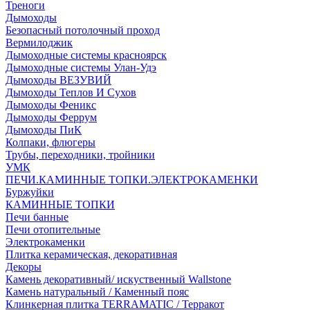
Треноги
Дымоходы
Безопасный потолочный проход
Вермилоджик
Дымоходные системы красноярск
Дымоходные системы Улан-Удэ
Дымоходы ВЕЗУВИЙ
Дымоходы Теплов И Сухов
Дымоходы Феникс
Дымоходы Феррум
Дымоходы ПиК
Колпаки, флюгеры
Трубы, переходники, тройники
УМК
ПЕЧИ.КАМИННЫЕ ТОПКИ.ЭЛЕКТРОКАМЕНКИ
Буржуйки
КАМИННЫЕ ТОПКИ
Печи банные
Печи отопительные
Электрокаменки
Плитка керамическая, декоративная
Декоры
Камень декоративный/ искуственный Wallstone
Камень натуральный / Каменный пояс
Клинкерная плитка TERRAMATIC / Терракот