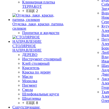
Клинкерная плитка
Соб
ТЕРРАКОТ
Зие
+ ЕЩЕ 2
Вор
Ник
Сер
Отделка, лаки, краски, патина,
Кут
силикон
Але
Пропитки и жидкости
Вал
Пет
Але
СТОЛЯРНОЕ
Бор
НАПРАВЛЕНИЕ
Люб
ДЕРЕВО
Вла
Инструмент столярный
Ива
Клей столярный
Шах
Краситель
Анд
Краска по дереву
Дми
Масло
Акс
Морилка
Але
Пигмент
Гео
Смола
Тка
Шлифовальные круги
Але
Шпатлевка
Оле
+ ЕЩЕ 8
Сопутствующие