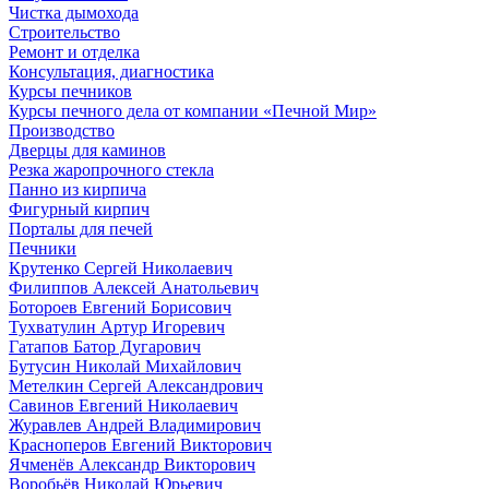
Чистка дымохода
Строительство
Ремонт и отделка
Консультация, диагностика
Курсы печников
Курсы печного дела от компании «Печной Мир»
Производство
Дверцы для каминов
Резка жаропрочного стекла
Панно из кирпича
Фигурный кирпич
Порталы для печей
Печники
Крутенко Сергей Николаевич
Филиппов Алексей Анатольевич
Ботороев Евгений Борисович
Тухватулин Артур Игоревич
Гатапов Батор Дугарович
Бутусин Николай Михайлович
Метелкин Сергей Александрович
Савинов Евгений Николаевич
Журавлев Андрей Владимирович
Красноперов Евгений Викторович
Ячменёв Александр Викторович
Воробьёв Николай Юрьевич