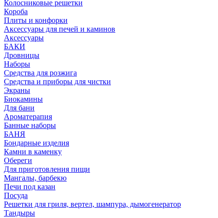
Колосниковые решетки
Короба
Плиты и конфорки
Аксессуары для печей и каминов
Аксессуары
БАКИ
Дровницы
Наборы
Средства для розжига
Средства и приборы для чистки
Экраны
Биокамины
Для бани
Ароматерапия
Банные наборы
БАНЯ
Бондарные изделия
Камни в каменку
Обереги
Для приготовления пищи
Мангалы, барбекю
Печи под казан
Посуда
Решетки для гриля, вертел, шампура, дымогенератор
Тандыры