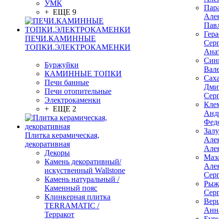
УМК
Пар
+ ЕЩЕ 9
Але
Пав
Гер
ПЕЧИ.КАМИННЫЕ
Сер
ТОПКИ.ЭЛЕКТРОКАМЕНКИ
Ана
Син
Буржуйки
Вал
КАМИННЫЕ ТОПКИ
Сах
Печи банные
Дми
Печи отопительные
Сер
Электрокаменки
Кле
+ ЕЩЕ 2
Анд
Фед
Зал
Плитка керамическая,
Але
декоративная
Але
Декоры
Маз
Камень декоративный/
Але
искуственный Wallstone
Сер
Камень натуральный /
Рыж
Каменный пояс
Сер
Клинкерная плитка
Вер
TERRAMATIC /
Анн
Терракот
Бур