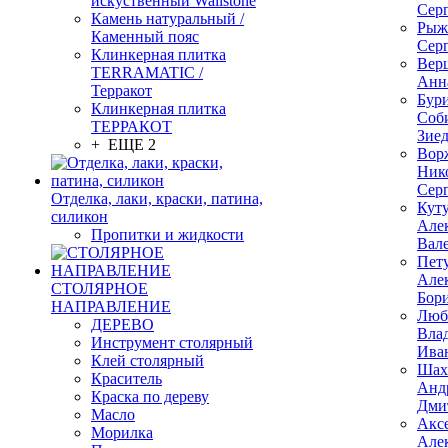
искуственный Wallstone
Сер
Камень натуральный /
Рыж
Каменный пояс
Сер
Клинкерная плитка
Вер
TERRAMATIC /
Анн
Терракот
Бур
Клинкерная плитка
Соб
ТЕРРАКОТ
Зие
+ ЕЩЕ 2
Вор
Ник
Сер
Отделка, лаки, краски, патина,
Кут
силикон
Але
Пропитки и жидкости
Вал
Пет
Але
СТОЛЯРНОЕ
Бор
НАПРАВЛЕНИЕ
Люб
ДЕРЕВО
Вла
Инструмент столярный
Ива
Клей столярный
Шах
Краситель
Анд
Краска по дереву
Дми
Масло
Акс
Морилка
Але