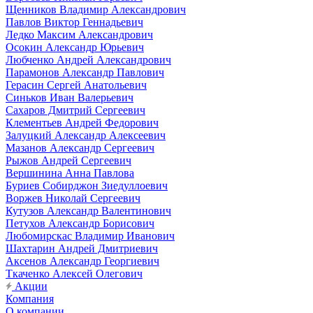
Щенников Владимир Александрович
Павлов Виктор Геннадьевич
Ледко Максим Александрович
Осокин Александр Юрьевич
Любченко Андрей Александрович
Парамонов Александр Павлович
Герасин Сергей Анатольевич
Синьков Иван Валерьевич
Сахаров Дмитрий Сергеевич
Клементьев Андрей Федорович
Залуцкий Александр Алексеевич
Мазанов Александр Сергеевич
Рыжов Андрей Сергеевич
Вершинина Анна Павлова
Буриев Собирджон Зиедуллоевич
Воржев Николай Сергеевич
Кутузов Александр Валентинович
Петухов Александр Борисович
Любомирскас Владимир Иванович
Шахтарин Андрей Дмитриевич
Аксенов Александр Георгиевич
Ткаченко Алексей Олегович
Акции
Компания
О компании