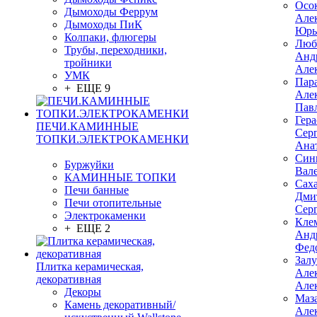
Осо
Дымоходы Феррум
Але
Дымоходы ПиК
Юрь
Колпаки, флюгеры
Люб
Трубы, переходники,
Анд
тройники
Але
УМК
Пар
+ ЕЩЕ 9
Але
Пав
Гер
ПЕЧИ.КАМИННЫЕ
Сер
ТОПКИ.ЭЛЕКТРОКАМЕНКИ
Ана
Син
Буржуйки
Вал
КАМИННЫЕ ТОПКИ
Сах
Печи банные
Дми
Печи отопительные
Сер
Электрокаменки
Кле
+ ЕЩЕ 2
Анд
Фед
Зал
Плитка керамическая,
Але
декоративная
Але
Декоры
Маз
Камень декоративный/
Але