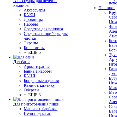
Аксессуары для печей и
печ
каминов
Печники
Аксессуары
Кру
БАКИ
Сер
Дровницы
Ник
Наборы
Фил
Средства для розжига
Але
Средства и приборы для
Ана
чистки
Бот
Экраны
Евг
Биокамины
Бор
+ ЕЩЕ 5
Тух
Арт
Для бани
Иго
Ароматерапия
Гата
Банные наборы
Дуг
БАНЯ
Бут
Бондарные изделия
Ник
Камни в каменку
Мих
Обереги
Мет
+ ЕЩЕ 3
Сер
Але
Для приготовления пищи
Сав
Мангалы, барбекю
Евг
Печи под казан
Ник