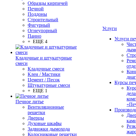
Образцы кирпичей
Печной
Поддоны
Строительный
Фигурный
Услуги
Огнеупорный
Панно
Услуги пе
+ ЕЩЕ 4
Чис
дым
Стр
Кладочные и штукатурные
Рем
смеси
отде
Кладочные смеси
Конс
Клеи / Мастики
диа
Цемент / Песок
Курсы пе
Штукатурные смеси
Кур
+ ЕЩЕ 1
дела
ком
Печное литье
«Пе
Вентиляционные
Производ
решетки
Две
Дверцы
кам
Духовые шкафы
Резк
Задвижки дымохода
жар
Колосниковые решетки