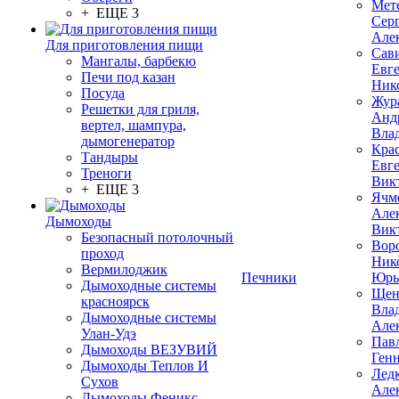
Мет
+ ЕЩЕ 3
Сер
Але
Для приготовления пищи
Сав
Мангалы, барбекю
Евг
Печи под казан
Ник
Посуда
Жур
Решетки для гриля,
Анд
вертел, шампура,
Вла
дымогенератор
Кра
Тандыры
Евг
Треноги
Вик
+ ЕЩЕ 3
Ячм
Але
Дымоходы
Вик
Безопасный потолочный
Вор
проход
Ник
Вермилоджик
Печники
Юрь
Дымоходные системы
Щен
красноярск
Вла
Дымоходные системы
Але
Улан-Удэ
Пав
Дымоходы ВЕЗУВИЙ
Ген
Дымоходы Теплов И
Лед
Сухов
Але
Дымоходы Феникс