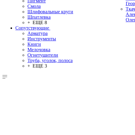
Пигмент
Гео
Смола
Тка
Шлифовальные круги
Але
Шпатлевка
Оле
+ ЕЩЕ 8
Сопутствующие
Арматура
Инструменты
Книги
Мелочовка
Огнетушители
Труба, уголок, полоса
+ ЕЩЕ 3