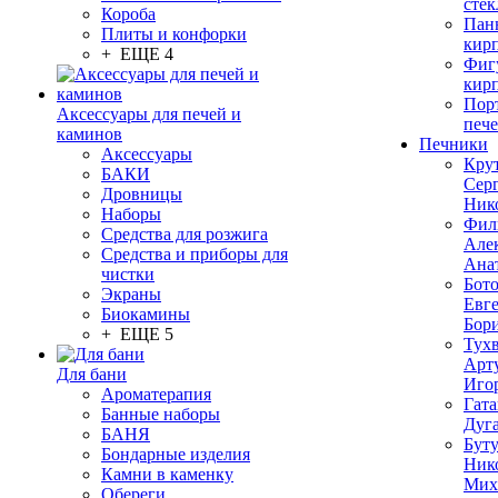
стек
Короба
Пан
Плиты и конфорки
кир
+ ЕЩЕ 4
Фиг
кир
Пор
Аксессуары для печей и
печ
каминов
Печники
Аксессуары
Кру
БАКИ
Сер
Дровницы
Ник
Наборы
Фил
Средства для розжига
Але
Средства и приборы для
Ана
чистки
Бот
Экраны
Евг
Биокамины
Бор
+ ЕЩЕ 5
Тух
Арт
Для бани
Иго
Ароматерапия
Гата
Банные наборы
Дуг
БАНЯ
Бут
Бондарные изделия
Ник
Камни в каменку
Мих
Обереги