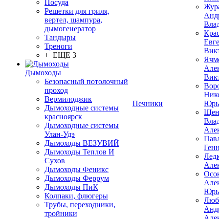
Посуда
Жур
Решетки для гриля,
Анд
вертел, шампура,
Вла
дымогенератор
Кра
Тандыры
Евг
Треноги
Вик
+ ЕЩЕ 3
Ячм
Але
Дымоходы
Вик
Безопасный потолочный
Вор
проход
Ник
Вермилоджик
Печники
Юрь
Дымоходные системы
Щен
красноярск
Вла
Дымоходные системы
Але
Улан-Удэ
Пав
Дымоходы ВЕЗУВИЙ
Ген
Дымоходы Теплов И
Лед
Сухов
Але
Дымоходы Феникс
Осо
Дымоходы Феррум
Але
Дымоходы ПиК
Юрь
Колпаки, флюгеры
Люб
Трубы, переходники,
Анд
тройники
Але