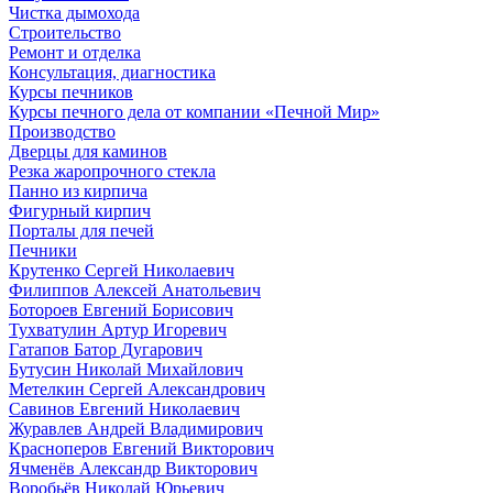
Чистка дымохода
Строительство
Ремонт и отделка
Консультация, диагностика
Курсы печников
Курсы печного дела от компании «Печной Мир»
Производство
Дверцы для каминов
Резка жаропрочного стекла
Панно из кирпича
Фигурный кирпич
Порталы для печей
Печники
Крутенко Сергей Николаевич
Филиппов Алексей Анатольевич
Ботороев Евгений Борисович
Тухватулин Артур Игоревич
Гатапов Батор Дугарович
Бутусин Николай Михайлович
Метелкин Сергей Александрович
Савинов Евгений Николаевич
Журавлев Андрей Владимирович
Красноперов Евгений Викторович
Ячменёв Александр Викторович
Воробьёв Николай Юрьевич