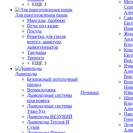
Мет
+ ЕЩЕ 3
Сер
Але
Для приготовления пищи
Сав
Мангалы, барбекю
Евг
Печи под казан
Ник
Посуда
Жур
Решетки для гриля,
Анд
вертел, шампура,
Вла
дымогенератор
Кра
Тандыры
Евг
Треноги
Вик
+ ЕЩЕ 3
Ячм
Але
Дымоходы
Вик
Безопасный потолочный
Вор
проход
Ник
Вермилоджик
Печники
Юрь
Дымоходные системы
Щен
красноярск
Вла
Дымоходные системы
Але
Улан-Удэ
Пав
Дымоходы ВЕЗУВИЙ
Ген
Дымоходы Теплов И
Лед
Сухов
Але
Дымоходы Феникс