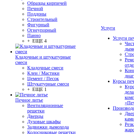
Образцы кирпичей
Печной
Поддоны
Строительный
Фигурный
Услуги
Огнеупорный
Панно
Услуги пе
+ ЕЩЕ 4
Чис
дым
Стр
Кладочные и штукатурные
Рем
смеси
отде
Кладочные смеси
Конс
Клеи / Мастики
диа
Цемент / Песок
Курсы пе
Штукатурные смеси
Кур
+ ЕЩЕ 1
дела
ком
Печное литье
«Пе
Вентиляционные
Производ
решетки
Две
Дверцы
кам
Духовые шкафы
Резк
Задвижки дымохода
жар
Колосниковые решетки