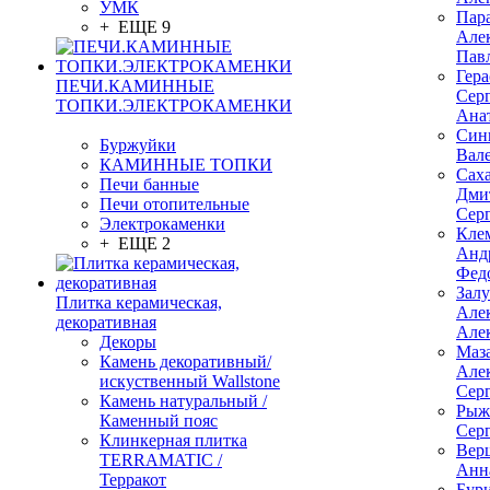
УМК
Пар
+ ЕЩЕ 9
Але
Пав
Гер
ПЕЧИ.КАМИННЫЕ
Сер
ТОПКИ.ЭЛЕКТРОКАМЕНКИ
Ана
Син
Буржуйки
Вал
КАМИННЫЕ ТОПКИ
Сах
Печи банные
Дми
Печи отопительные
Сер
Электрокаменки
Кле
+ ЕЩЕ 2
Анд
Фед
Зал
Плитка керамическая,
Але
декоративная
Але
Декоры
Маз
Камень декоративный/
Але
искуственный Wallstone
Сер
Камень натуральный /
Рыж
Каменный пояс
Сер
Клинкерная плитка
Вер
TERRAMATIC /
Анн
Терракот
Бур