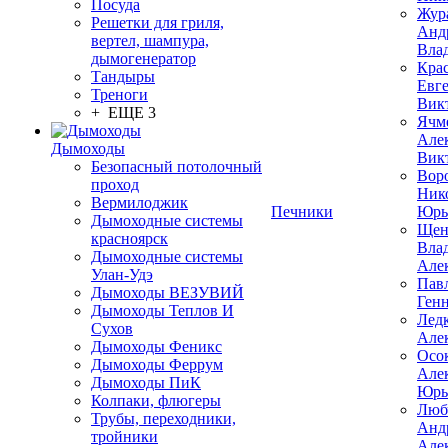
Посуда
Жур
Решетки для гриля,
Анд
вертел, шампура,
Вла
дымогенератор
Кра
Тандыры
Евг
Треноги
Вик
+ ЕЩЕ 3
Ячм
Але
Дымоходы
Вик
Безопасный потолочный
Вор
проход
Ник
Вермилоджик
Печники
Юрь
Дымоходные системы
Щен
красноярск
Вла
Дымоходные системы
Але
Улан-Удэ
Пав
Дымоходы ВЕЗУВИЙ
Ген
Дымоходы Теплов И
Лед
Сухов
Але
Дымоходы Феникс
Осо
Дымоходы Феррум
Але
Дымоходы ПиК
Юрь
Колпаки, флюгеры
Люб
Трубы, переходники,
Анд
тройники
Але