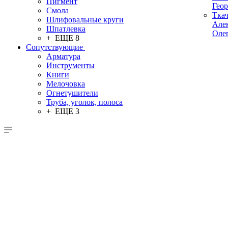
Пигмент
Гео
Смола
Тка
Шлифовальные круги
Але
Шпатлевка
Оле
+ ЕЩЕ 8
Сопутствующие
Арматура
Инструменты
Книги
Мелочовка
Огнетушители
Труба, уголок, полоса
+ ЕЩЕ 3