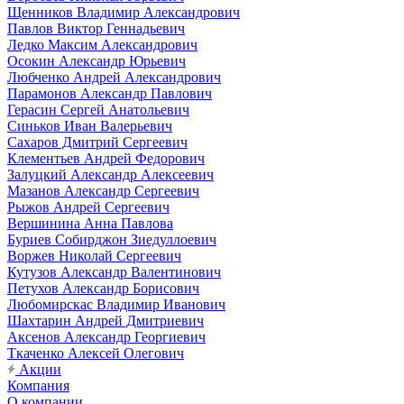
Щенников Владимир Александрович
Павлов Виктор Геннадьевич
Ледко Максим Александрович
Осокин Александр Юрьевич
Любченко Андрей Александрович
Парамонов Александр Павлович
Герасин Сергей Анатольевич
Синьков Иван Валерьевич
Сахаров Дмитрий Сергеевич
Клементьев Андрей Федорович
Залуцкий Александр Алексеевич
Мазанов Александр Сергеевич
Рыжов Андрей Сергеевич
Вершинина Анна Павлова
Буриев Собирджон Зиедуллоевич
Воржев Николай Сергеевич
Кутузов Александр Валентинович
Петухов Александр Борисович
Любомирскас Владимир Иванович
Шахтарин Андрей Дмитриевич
Аксенов Александр Георгиевич
Ткаченко Алексей Олегович
Акции
Компания
О компании