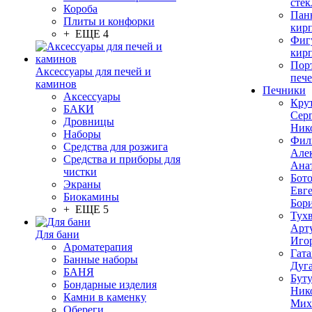
стек
Короба
Пан
Плиты и конфорки
кир
+ ЕЩЕ 4
Фиг
кир
Пор
Аксессуары для печей и
печ
каминов
Печники
Аксессуары
Кру
БАКИ
Сер
Дровницы
Ник
Наборы
Фил
Средства для розжига
Але
Средства и приборы для
Ана
чистки
Бот
Экраны
Евг
Биокамины
Бор
+ ЕЩЕ 5
Тух
Арт
Для бани
Иго
Ароматерапия
Гата
Банные наборы
Дуг
БАНЯ
Бут
Бондарные изделия
Ник
Камни в каменку
Мих
Обереги