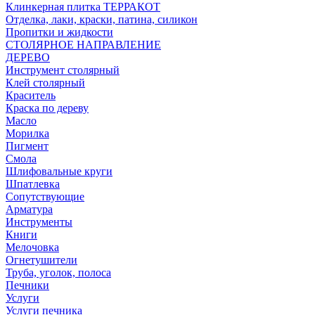
Клинкерная плитка ТЕРРАКОТ
Отделка, лаки, краски, патина, силикон
Пропитки и жидкости
СТОЛЯРНОЕ НАПРАВЛЕНИЕ
ДЕРЕВО
Инструмент столярный
Клей столярный
Краситель
Краска по дереву
Масло
Морилка
Пигмент
Смола
Шлифовальные круги
Шпатлевка
Сопутствующие
Арматура
Инструменты
Книги
Мелочовка
Огнетушители
Труба, уголок, полоса
Печники
Услуги
Услуги печника