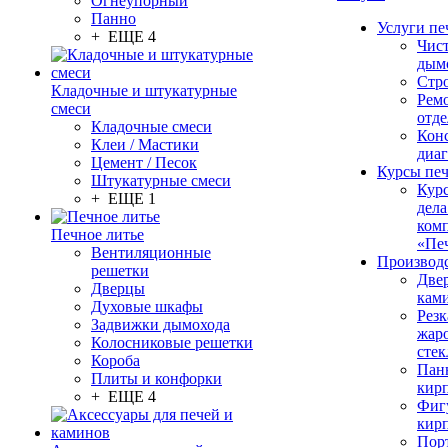
Огнеупорный
Панно
Услуги пе
+ ЕЩЕ 4
Чис
дым
Стр
Кладочные и штукатурные
Рем
смеси
отде
Кладочные смеси
Конс
Клеи / Мастики
диа
Цемент / Песок
Курсы пе
Штукатурные смеси
Кур
+ ЕЩЕ 1
дела
ком
Печное литье
«Пе
Вентиляционные
Производ
решетки
Две
Дверцы
кам
Духовые шкафы
Резк
Задвижки дымохода
жар
Колосниковые решетки
стек
Короба
Пан
Плиты и конфорки
кир
+ ЕЩЕ 4
Фиг
кир
Пор