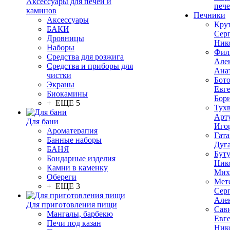
Аксессуары для печей и
печ
каминов
Печники
Аксессуары
Кру
БАКИ
Сер
Дровницы
Ник
Наборы
Фил
Средства для розжига
Але
Средства и приборы для
Ана
чистки
Бот
Экраны
Евг
Биокамины
Бор
+ ЕЩЕ 5
Тух
Арт
Для бани
Иго
Ароматерапия
Гата
Банные наборы
Дуг
БАНЯ
Бут
Бондарные изделия
Ник
Камни в каменку
Мих
Обереги
Мет
+ ЕЩЕ 3
Сер
Але
Для приготовления пищи
Сав
Мангалы, барбекю
Евг
Печи под казан
Ник