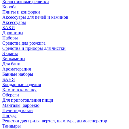
Колосниковые решетки
Короба
Плиты и конфорки
Аксессуары для печей и каминов
Аксессуары
БАКИ
Дровницы
Наборы
Средства для розжига
Средства и приборы для чистки
Экраны
Биокамины
Для бани
Ароматерапия
Банные наборы
БАНЯ
Бондарные изделия
Камни в каменку
Обереги
Для приготовления пищи
Мангалы, барбекю
Печи под казан
Посуда
Решетки для гриля, вертел, шампура, дымогенератор
Тандыры