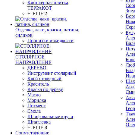
Клинкерная плитка
Соб
ТЕРРАКОТ
Зие
+ ЕЩЕ 2
Вор
Ник
Сер
Отделка, лаки, краски, патина,
Кут
силикон
Але
Пропитки и жидкости
Вал
Пет
Але
СТОЛЯРНОЕ
Бор
НАПРАВЛЕНИЕ
Люб
ДЕРЕВО
Вла
Инструмент столярный
Ива
Клей столярный
Шах
Краситель
Анд
Краска по дереву
Дми
Масло
Акс
Морилка
Але
Пигмент
Гео
Смола
Тка
Шлифовальные круги
Але
Шпатлевка
Оле
+ ЕЩЕ 8
Сопутствующие