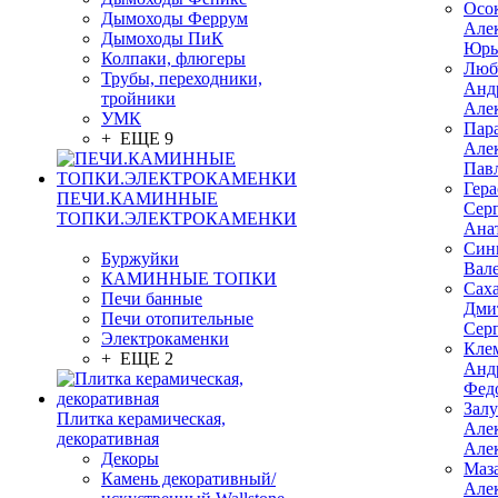
Осо
Дымоходы Феррум
Але
Дымоходы ПиК
Юрь
Колпаки, флюгеры
Люб
Трубы, переходники,
Анд
тройники
Але
УМК
Пар
+ ЕЩЕ 9
Але
Пав
Гер
ПЕЧИ.КАМИННЫЕ
Сер
ТОПКИ.ЭЛЕКТРОКАМЕНКИ
Ана
Син
Буржуйки
Вал
КАМИННЫЕ ТОПКИ
Сах
Печи банные
Дми
Печи отопительные
Сер
Электрокаменки
Кле
+ ЕЩЕ 2
Анд
Фед
Зал
Плитка керамическая,
Але
декоративная
Але
Декоры
Маз
Камень декоративный/
Але