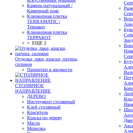
искуственный Wallstone
Сер
Камень натуральный /
Рыж
Каменный пояс
Сер
Клинкерная плитка
Вер
TERRAMATIC /
Анн
Терракот
Бур
Клинкерная плитка
Соб
ТЕРРАКОТ
Зие
+ ЕЩЕ 2
Вор
Ник
Сер
Отделка, лаки, краски, патина,
Кут
силикон
Але
Пропитки и жидкости
Вал
Пет
Але
СТОЛЯРНОЕ
Бор
НАПРАВЛЕНИЕ
Люб
ДЕРЕВО
Вла
Инструмент столярный
Ива
Клей столярный
Шах
Краситель
Анд
Краска по дереву
Дми
Масло
Акс
Морилка
Але