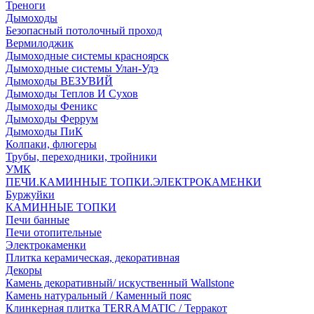
Треноги
Дымоходы
Безопасный потолочный проход
Вермилоджик
Дымоходные системы красноярск
Дымоходные системы Улан-Удэ
Дымоходы ВЕЗУВИЙ
Дымоходы Теплов И Сухов
Дымоходы Феникс
Дымоходы Феррум
Дымоходы ПиК
Колпаки, флюгеры
Трубы, переходники, тройники
УМК
ПЕЧИ.КАМИННЫЕ ТОПКИ.ЭЛЕКТРОКАМЕНКИ
Буржуйки
КАМИННЫЕ ТОПКИ
Печи банные
Печи отопительные
Электрокаменки
Плитка керамическая, декоративная
Декоры
Камень декоративный/ искуственный Wallstone
Камень натуральный / Каменный пояс
Клинкерная плитка TERRAMATIC / Терракот